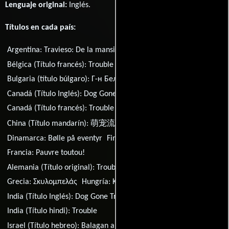
Lenguaje original:
Inglés
.
Títulos en cada país:
Argentina:
Travieso: De la mansión a la calle
Australia:
Trouble
Bélgica (Título francés):
Trouble
Brasil:
EncrenCão
Bulgaria (título búlgaro):
Г-н Беля
Canadá (Título Inglés):
Dog Gone Trouble
Canadá (Título francés):
Trouble
China (Título mandarín):
萌宠流浪记
Dinamarca:
Bølle på eventyr
Finlandia:
Koiranpäivät
Francia:
Pauvre toutou!
Alemania (Título original):
Trouble - Chaos auf vier Pfoten
Grecia:
Σκυλομπελάς
Hungría:
Kópé
India (Título Inglés):
Dog Gone Trouble
India (Título hindi):
Trouble
Israel (Título hebreo):
Balagan al Arba