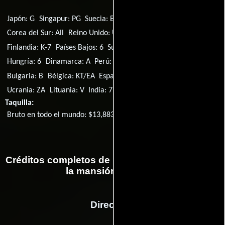
Japón: G
Singapur: PG
Suecia: Btl
Portugal: M/6
Corea del Sur: All
Reino Unido: U
Italia: T
República Checa: U
Finlandia: K-7
Países Bajos: 6
Sudáfrica: PG
Rusia: 6+
Hungría: 6
Dinamarca: A
Perú: Apt
Noruega: A
Rumania: A.G.
Bulgaria: B
Bélgica: KT/EA
España: A/i
Vietnam: P
Ucrania: ZA
Lituania: V
India: 7
Argentina: 7
Canadá: TV-Y7
Taquilla:
Bruto en todo el mundo: $13,883,391
Créditos completos de la película Travieso: De
la mansión a la calle
Dirección