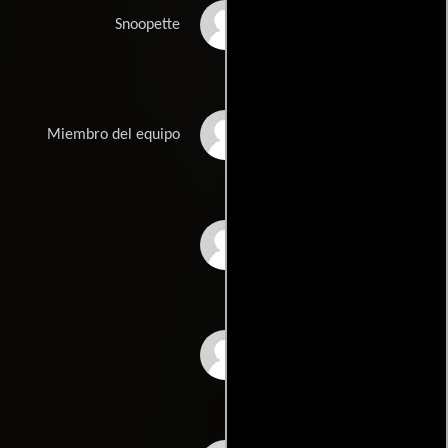
Cori Broadus
Snoopette
Jessica Acevedo
Miembro del equipo
Maile Flanagan
Kate Higgins