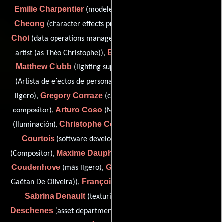
Emilie Charpentier
Michelle
(modeler / texturing artist),
Cheong
Diane
(character effects production coordinator),
Choi
Theo Christophe
(data operations manager),
(effects
Bruno Clement
artist (as Théo Christophe)),
(más ligero),
Matthew Clubb
Raonull Conover
(lighting supervisor),
Valérie Constant
(Artista de efectos de personajes),
(más
Gregory Corraze
ligero),
(compositor (as Greg Corraze) /
Arturo Coso
Maxime Cosseau
compositor),
(Mecánico),
Christophe Courrat
Thomas
(Iluminación),
(Modelador),
Courtois
Géraldine Cugnière
(software developer),
Maxime Dauphinais
Martin de
(Compositor),
(Modelador),
Coudenhove
Gaetan De Oliveira
(más ligero),
(rigger (as
François Debonnet
Gaëtan De Oliveira)),
(texturing artist),
Sabrina Denault
Charles-David
(texturing artist),
Deschenes
Marc Desmarais
(asset department manager),