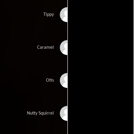
Carlos PenaVega
Tippy
Harland Williams
Caramel
Conrad Vernon
Otis
Dee Bradley Baker
Nutty Squirrel