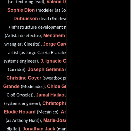
Valérie Dessureault
(set texturing lead),
(texturing artist),
Sophie Dion
Julien
(modeler (as Sophie Dion Galarneau)),
Dubuisson
Gregory Ducatel
(lead r&d developer),
Alicia Etourneau
(infrastructure development manager),
Menahem Gabay
(Artista de efectos),
(data operator / render
Jorge García-Brazales
wrangler: Cinesite),
(character effects
Richard Garnish
artist (as Jorge Garzia Brazales)),
(senior
J. Ignacio Garrido
systems engineer),
(lighting lead (as Ignacio
Joseph Geremia
Garrido)),
(head of technical operations),
Christine Goyer
Olivier
(sweatbox production coordinator),
Grande
Chloe Grysole
(Modelador),
(vfx general manager (as
Jamal Hajlaoui
Clive Haward
Cloë Grysole)),
(más ligero),
Christopher Hills
(systems engineer),
(systems administrator),
Elodie Houard
Antony Hunt
(Mecánico),
(managing director
Marie-Josée Huot
(as Anthony Hunt)),
(Productor intermedio
Jonathan Jack
digital),
(management accountant: Cinesite-