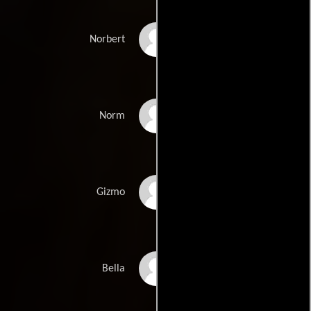
Joel McHale
Norbert
Colby Lopez
Norm
Damon Wayans Jr.
Gizmo
Olivia Holt
Bella