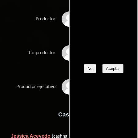
John H. Williams
Productor
Patrick Worlock
Co-productor
No
Aceptar
Ray Wu
Productor ejecutivo
Casting
Jessica Acevedo
Jamie
(casting director: additional) y