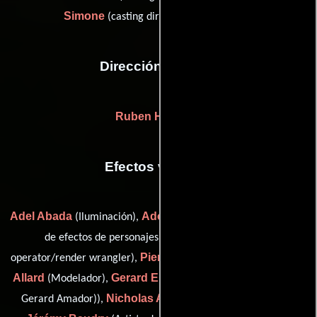
Simone
(casting director: additional (u))
Dirección artística
Ruben Hickman
Efectos visuales
Adel Abada
Adonis Ahogle-Bouchet
(Iluminación),
(Artista
Ebrahim Allam
de efectos de personajes),
(data
Pierre Allard
Sylvain
operator/render wrangler),
(Mecánico),
Allard
Gerard Emmanuel Amador
(Modelador),
(rigger (as
Nicholas Anderson
Gerard Amador)),
(Director técnico),