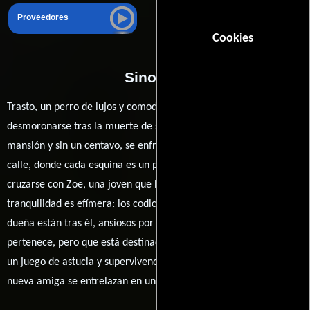
Proveedores
Cookies
Sinopsis
Trasto, un perro de lujos y comodidades, ve su mundo
desmoronarse tras la muerte de su dueña. Expulsado de la
mansión y sin un centavo, se enfrenta a las duras realidades de la
calle, donde cada esquina es un peligro. Su suerte cambia al
cruzarse con Zoe, una joven que lo acoge con bondad. Pero la
tranquilidad es efímera: los codiciosos sobrinos de su difunta
dueña están tras él, ansiosos por reclamar una herencia que les
pertenece, pero que está destinada exclusivamente a Trasto. En
un juego de astucia y supervivencia, el destino del perro y su
nueva amiga se entrelazan en una lucha por la libertad.