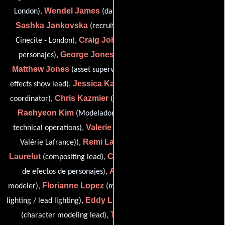
Wendel James
London),
(data operator/render wrangler),
Sashka Jankovska
(recruitment & operations manager:
Craig Johnston
Cinecite - London),
(Artista de efectos de
George Jones
personajes),
(desktop support specialist),
Matthew Jones
Julien Jude
(asset supervisor),
(character
Jessica Kardos
effects show lead),
(rough layout production
Chris Kazmier
coordinator),
(Supervisor de efectos visuales),
Raehyeon Kim
Spencer Kuziw
(Modelador),
(head of
Valerie Lafrance
technical operations),
(texturing artist (as
Remi Larroque
Loic
Valérie Lafrance)),
(Compositor),
Laurelut
Christophe Le Derout
(compositing lead),
(Artista
Annick Limoyo
de efectos de personajes),
(character
Florianne Lopez
Laura Lopez
modeler),
(más ligero),
(Lead
Eddy Lowinski
Tanya Lyon
lighting / lead lighting),
(fx lead),
Teja Malla
(character modeling lead),
(desktop support