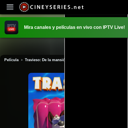
Mira canales y películas en vivo con IPTV Live!
INICIO
PELICULAS
Película
Travieso: De la mansión a la calle (2019)
>