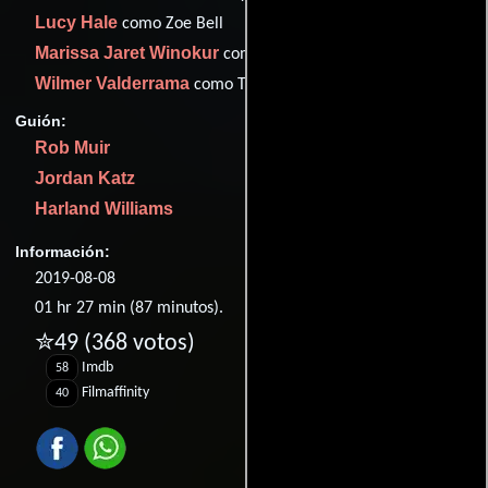
Lucy Hale
como Zoe Bell
Marissa Jaret Winokur
como Claire
Wilmer Valderrama
como Thurman Sanchez
Guión:
Rob Muir
Jordan Katz
Harland Williams
Información:
2019-08-08
01 hr 27 min (87 minutos).
✮49
(368 votos)
Imdb
58
Filmaffinity
40