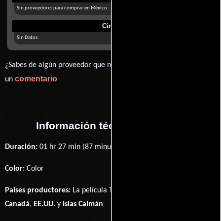
Sin proveedores para comprar en México
Cines
Sin Datos
¿Sabes de algún proveedor que no estamos mostrando? déjanos
comentario
un
Información técnica y general
Duración:
01 hr 27 min (87 minutos) .
Color:
Color
Paises productores:
La película Trouble fué producida en
Canadá
,
EE.UU.
y
Islas Caimán