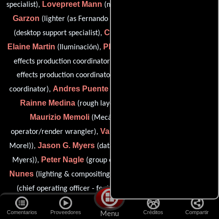
Lovepreet Mann
Fernando Mantilla
specialist),
(más ligero),
Garzon
Nelson Marques
(lighter (as Fernando Mantilla)),
Catrine B. Martin
(desktop support specialist),
(Mecánico),
Elaine Martin
Philippe Massonnat
(Iluminación),
(character
Mélissa Massé
effects production coordinator),
(character
effects production coordinator / matte painting production
Andres Puente Matesanz
coordinator),
(Artista de efectos),
Rainne Medina
(rough layout production coordinator),
Maurizio Memoli
Chulki Min
(Mecánico),
(data
Valerie Morel
operator/render wrangler),
(lighter (as Valérie
Jason G. Myers
Morel)),
(data operations manager (as Jason
Peter Nagle
Sabrina
Myers)),
(group executive chairman),
Nunes
Marianne O'Reilly
(lighting & compositing: Cinesite),
Brais Perez
(chief operating officer - feature animation),
Pallas
Ralitsa Panichkova
(más ligero),
(más ligero),
Comentarios
Proveedores
Créditos
Compartir
Menu
Alexandra Paquet
Jean-Francois Paquet
(Compositor),