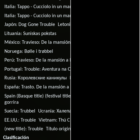
Italia:
Tappo - Cucciolo in un mare di guai
Italia:
Tappo - Cucciolo in un mare di guai
Japón:
Dog Gone Trouble
Letonia:
Palaidnis
Lituania:
Suniskas pokstas
México:
Travieso: De la mansión a la calle
Noruega:
Bølle i trøbbel
Perú:
Travieso: De la mansión a la calle
Polonia:
Urwis
Portugal:
Trouble: Aventura na Cidade
Rusia:
Королевские каникулы
España:
Trasto
España:
Trasto
España:
Trasto. De la mansión a la calle
Spain (Basque title) (festival title):
Bihurri, jauretxetik kale
gorrira
Suecia:
Trubbel
Ucrania:
Халепа
Reino Unido:
Trouble
EE.UU.:
Trouble
Vietnam:
Thú Cưng Siêu Quậy
(new title):
Trouble
Título original:
Trouble
Clasificación