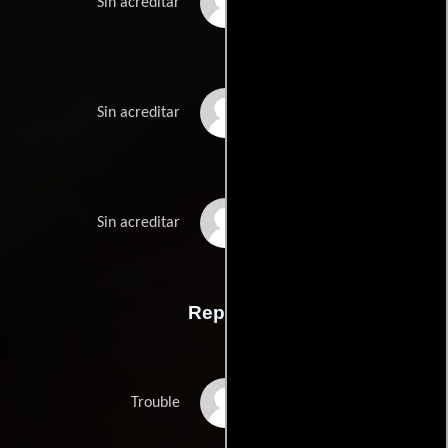
Harland Williamss
Sin acreditar
Judah Millers
Sin acreditar
John Paul Murphys
Sin acreditar
Reparto
Big Sean
Trouble