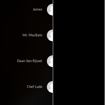
Kevin Chamberlin
James
Jim Cummings
Mr. MacBain
Manny Streetz
Daan Van Rijssel
Ludo Lefebvre
Chef Ludo