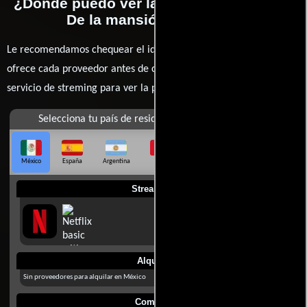
¿Dónde puedo ver la películas Travieso:
De la mansión a la calle?
Le recomendamos chequear el idioma, doblaje o subtítulos que
ofrece cada proveedor antes de comprar, alquilar o contratar un
servicio de streming para ver la películas.
Selecciona tu país de residencia
México
España
Argentina
Perú
Colombia
Chile
Ecuador
Streaming
Alquilar
Sin proveedores para alquilar en México
Comprar