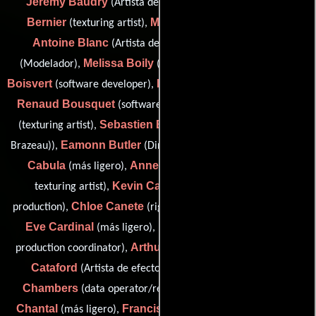
Jérémy Baudry
Philippe
(Artista de desarrollo visual),
Bernier
Manoj Bhandar
(texturing artist),
(Mecánico),
Antoine Blanc
Bryon C. Bode
(Artista de efectos),
Melissa Boily
Jimmy-Lee
(Modelador),
(texturing artist),
Boisvert
Hugo Bourgeois
(software developer),
(Modelador),
Renaud Bousquet
Garrett Bouton
(software developer),
Sebastien Brazeau
(texturing artist),
(rigger (as Sebastién
Eamonn Butler
Anthony
Brazeau)),
(Director de animación),
Cabula
Anne-Marie Cadotte
(más ligero),
(modeler /
Kevin Campbell
texturing artist),
(head of technical
Chloe Canete
Marie-
production),
(rigger (as Chloé Canete)),
Eve Cardinal
Michelle Carey
(más ligero),
(asset build
Arthur Carnot
Pierre
production coordinator),
(más ligero),
Cataford
Stephan
(Artista de efectos de personajes),
Chambers
Marguerite
(data operator/render wrangler),
Chantal
Francis Charbonneau
(más ligero),
(más ligero),