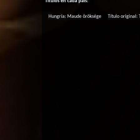
Títulos en cada país:
Hungría:
Maude öröksége
Título original: