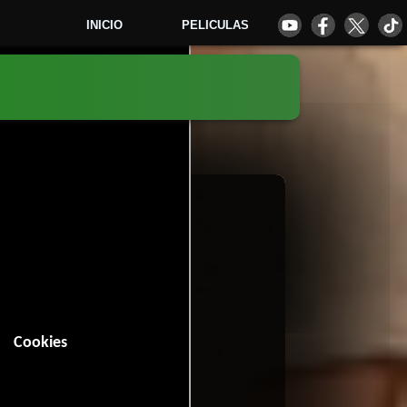
INICIO
PELICULAS
9
Cookies
n (81 minutos).
omedia
Drama
y
.