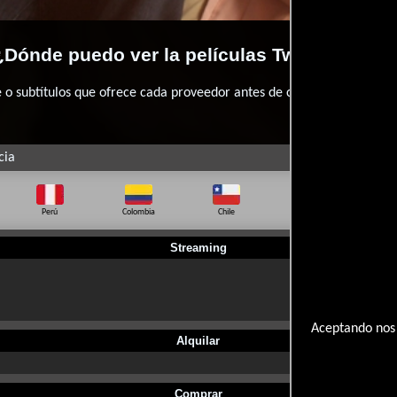
¿Dónde puedo ver la películas Two-Bit Waltz
 subtítulos que ofrece cada proveedor antes de comprar, alquilar o 
cia
Perú
Colombia
Chile
Ecuador
Bo
Streaming
Aceptando nos 
Alquilar
Comprar