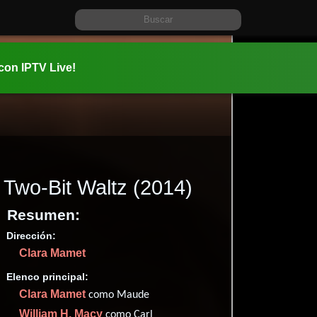
 con IPTV Live!
Two-Bit Waltz
(2014)
Resumen:
Dirección:
Información:
Clara Mamet
2014-04-1
01 hr 21 mi
Elenco principal:
Familia
C
,
Clara Mamet
como Maude
✮49
William H. Macy
como Carl