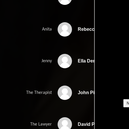
Rebecca Pidgeon
Anita
Ella Dershowitz
Jenny
John Pirruccello
The Therapist
David Paymer
The Lawyer