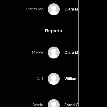
Clara Mamets
Escrito por
Reparto
Clara Mamet
Maude
William H. Macy
Carl
Jared Gilman
Bernie