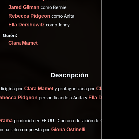
Imdb
49
Jared Gilman
como Bernie
Rebecca Pidgeon
como Anita
Ella Dershowitz
como Jenny
Guión:
Proveedores
Clara Mamet
Descripción
Clara Mamet
Clara Mamet
dirigida por
y protagonizada por
quien 
ebecca Pidgeon
Ella Dershowitz
personificando a Anita y
desemp
Drama
producida en EE.UU.. Con una duración de 01 hr 21 min (81 min
Giona Ostinelli
ión ha sido compuesta por
.