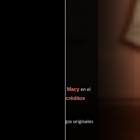
William H. Macy
interpreta a Maude,
en el
ver créditos
eñando el papel de Jenny (
utos), esta película tiene diálogos originales