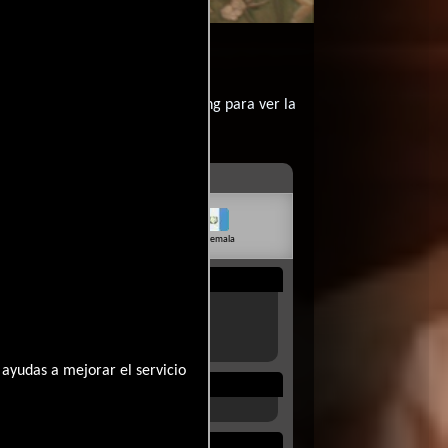
?
contratar un servicio de streming para ver la
livia
Venezuela
Guatemala
Rep. Dom.
Uruguay
ayudas a mejorar el servicio