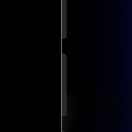
eso de la película (...) La
ección hace que el personaje de
er iluminado por la película,
ás
a de
Hal Hinson
para
shington Post
escuidadamente y sólo es
illiams es un actor
.ver más