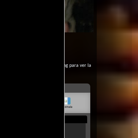
la película Un mujeriego en apuros
1990-05-18
puros?
contratar un servicio de streming para ver la
livia
Venezuela
Guatemala
Rep. Dom.
Uruguay