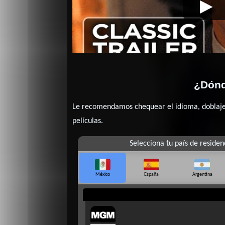
Un mujeriego en apuros
Video de la película 
¿Dónd
Le recomendamos chequear el idioma, doblaje o
películas.
Selecciona tu país de residen
México
España
Argentina