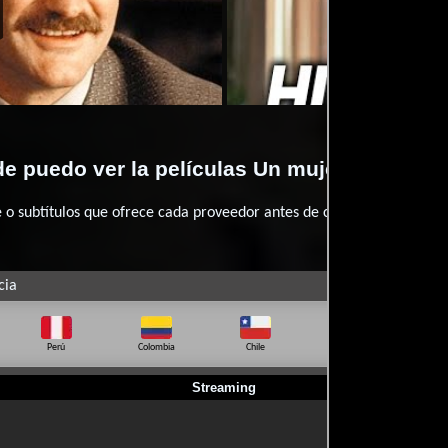
Un mujeriego en apuros
1990-05-18
Un mujeriego en apuros
Video de 
e puedo ver la películas Un mujeriego en a
 subtítulos que ofrece cada proveedor antes de comprar, alquilar o 
cia
Perú
Colombia
Chile
Ecuador
Bo
Streaming