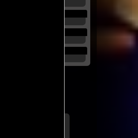
fesionales
a de
Vincent Canby
he New York Times