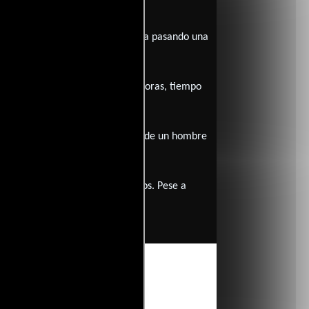
 de excesos finalmente le termina pasando una
fra que debe obtener en solo 24 horas, tiempo
on. La trama nos muestra la vida de un hombre
o este desastre.
lfoyle, Fran Drescher, entre otros. Pese a
 todo público.