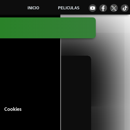
INICIO
PELICULAS
8
Cookies
n (97 minutos).
Crimen
y
.