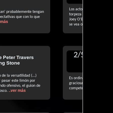
Los actores llevan todo el p
Man' probablemente tengan
torpeza del guion y la dir
ectativas que con lo que
Joey O'Brien, en lugar de s
r más
..ver m
se vea oscurecido
2
/
5
de
Peter Travers
Reseñ
ing Stone
The Wa
de la versatilidad (...)
Es ordinaria, está hecha d
r pasar este limón por
graciosa a ratos. Aunque W
do ofensivo, el guion de
.
competente y tonificante
..ver más
osco.