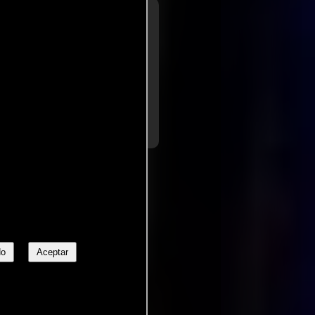
a de
Owen
rman
para
ainment Weekly
ida (...) Si parece algo
s una película: es simplemente
..ver más
 ha alargado
No
Aceptar