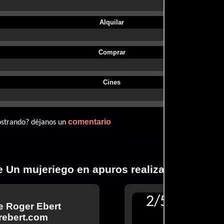
Alquilar
Comprar
Cines
comentario
ostrando? déjanos un
de Un mujeriego en apuros realizadas por pro
2
/
5
de
Roger Ebert
Reseñ
rebert.com
para T