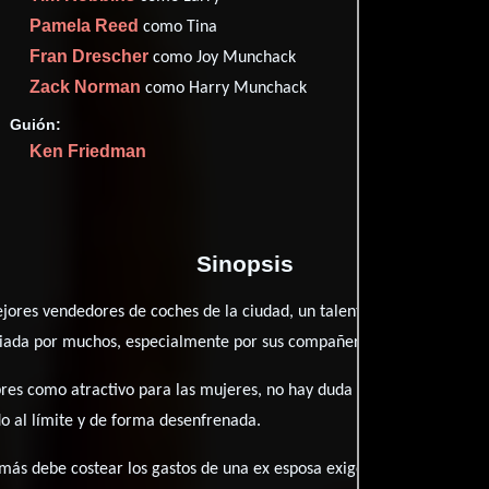
Pamela Reed
como Tina
Fran Drescher
como Joy Munchack
Proveedores
Zack Norman
como Harry Munchack
Guión:
Ken Friedman
Sinopsis
ejores vendedores de coches de la ciudad, un talento que es innegab
idiada por muchos, especialmente por sus compañeros de trabajo.
bres como atractivo para las mujeres, no hay duda que no existe un 
do al límite y de forma desenfrenada.
emás debe costear los gastos de una ex esposa exigente, una hija de