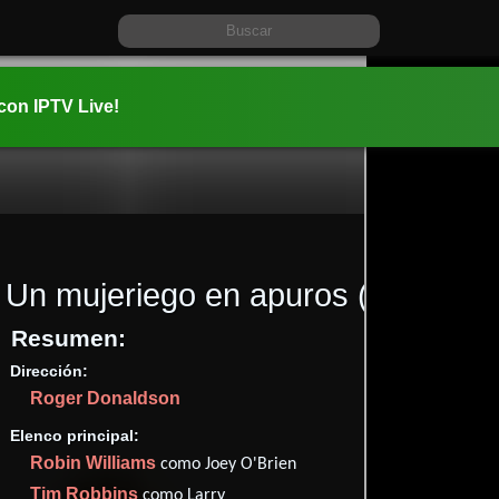
 con IPTV Live!
Un mujeriego en apuros
(1990)
Resumen:
Dirección:
Información:
Roger Donaldson
1990-05-1
01 hr 37 mi
Elenco principal:
Comedia
Robin Williams
como Joey O'Brien
Tim Robbins
como Larry