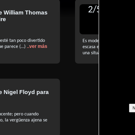
2
/
5
de
William Thomas
Reseñ
re
Gleibe
Entert
esté tan poco divertido
Es moderadamente entreten
..ver más
 que parece (…)
escasa es porque apenas e
una situación tensa que se
de
Nigel Floyd
para
incente; pero cuando
o, la vergüenza ajena se