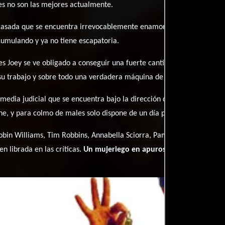
les no son las mejores actualmente.
 casada que se encuentra irrevocablemente enamorada de él. Su vida
cumulando y ya no tiene escapatoria.
es Joey se ve obligado a conseguir una fuerte cantidad de dinero. Ci
su trabajo y sobre todo una verdadera máquina de hacer dinero.
omedia judicial que se encuentra bajo la dirección de Roger Donalds
ne, y para colmo de males solo dispone de un día para solucionar tod
bin Williams, Tim Robbins, Annabella Sciorra, Pamela Reed, Paul Gui
en librada en las críticas.
Un mujeriego en apuros
es apta solo para