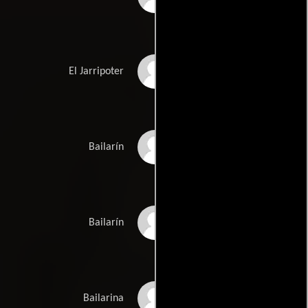
Antonio Leyva
El Jarripoter
David Blanco Toyos
Bailarín
José Félix Romero
Bailarín
Paula Sánchez
Bailarina
Arévalo