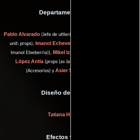
Departamento de arte
Pablo Alvarado
Enrique Chirivella
(Jefe de utilería),
(second
Imanol Echeverría
unit: props),
(assistant art director (as
Mikel Izaguirre
Javier
Imanol Etxeberria)),
(Accesorios),
López Antía
Pablo Seoane
(props (as Javi López)),
Asier Serrano
(Accesorios) y
(Accesorios)
Diseño de vestuario
Tatiana Hernández
Efectos visuales