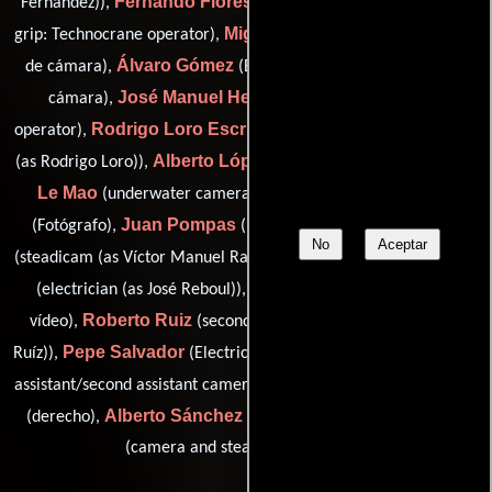
Fernando Flores
Fernández)),
(grip: Technocrane Operator /
Miguel Ángel Guijarro
grip: Technocrane operator),
(Asistente
Álvaro Gómez
de cámara),
(Encargado de equipamiento de
José Manuel Herrero
cámara),
(underwater camera
Rodrigo Loro Escribano
operator),
(second assistant camera
Alberto López
Juan Moro
(as Rodrigo Loro)),
(grip assistant),
Le Mao
Manolo Pavón
(underwater camera: assistant),
Juan Pompas
Víctor Ramírez
(Fotógrafo),
(Electricista),
No
Aceptar
José Manuel Reboul
(steadicam (as Víctor Manuel Ramírez)),
Camila Rivas
(electrician (as José Reboul)),
(Asistente de
Roberto Ruiz
vídeo),
(second assistant camera (as Roberto
Pepe Salvador
David Sevilla
Ruíz)),
(Electricista),
(steadicam
Ignacio Sánchez Arévalo
assistant/second assistant camera),
Alberto Sánchez
Juanjo Sánchez
(derecho),
(Capataz) y
(camera and steadicam operator)