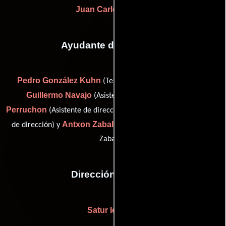
Juan Carlos Gómez
Ayudante de dirección
Pedro González Kuhn
(Tercer asistente de produccón),
Guillermo Navajo
Coline
(Asistente de dirección),
Perruchon
Alberto Terrón
(Asistente de dirección),
(Asistente
Antxon Zabala
de dirección) y
(assistant director (as Antton
Zabala))
Dirección artística
Satur Idarreta