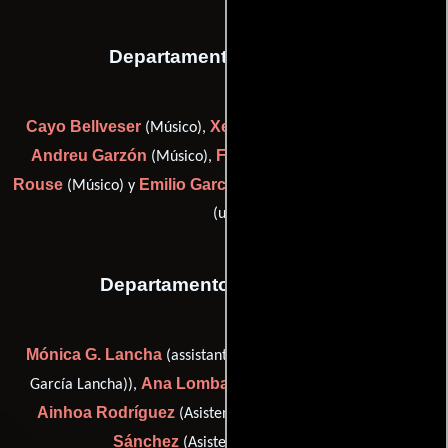
Departamento de musica
Cayo Bellveser
Xema Fuertes
Pepe
(Músico),
(Músico),
Andreu Garzón
Fran Gude
Josh
(Músico),
(Ingeniero),
Rouse
Emilio García Rivas
(Músico) y
(music mixer assistant
(u))
Departamento de vestuario
Mónica G. Lancha
(assistant costume designer (as Mónica
Ana Lombardía
García Lancha)),
(Asistente de vestuario),
Ainhoa Rodríguez
Vanessa
(Asistente de vestuario) y
Sánchez
(Asistente de vestuario)