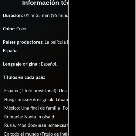
Información técnica y general
Duración:
01 hr 35 min (95 minutos) .
Color:
Color
Paises productores:
La película Family United fué producida en
España
Lenguaje original:
Español
.
Títulos en cada país:
España (Título provisional):
Una final de familia
Hungría:
Csókok és gólok
Lituania:
Vestuviu cempionatas
México:
Una final de familia
Polonia:
Wielka hiszpanska rodzina
Rumania:
Nunta in ofsaid
Rusia:
Моя большая испанская семья
En todo el mundo (Título de Inglés):
Family United