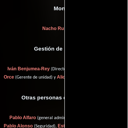
Montaje
Nacho Ruiz Capillas
Gestión de producción
Iván Benjumea-Rey
Nerea
(Director de post-producción),
Orce
Alicia Yubero
(Gerente de unidad) y
(Jefe de producción)
Otras personas que participaron
Pablo Alfaro
(general administrator: Mod Producciones),
Pablo Alonso
Ester Altares
(Seguridad),
(administrator: Mod