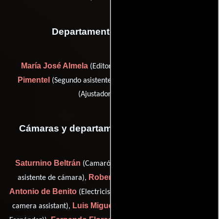
Departamento de editorial
María José Almela
Gusa Alonso-
(Editor asistente),
Pimentel
Victor Martos
(Segundo asistente de editor) y
(Ajustador de color)
Cámaras y departamento de electricidad
Saturnino Beltrán
Pepe Cruz
(Camarógrafo),
(Segundo
Roberto Cuadrado
asistente de cámara),
(Electricista),
Antonio de Benito
Gustavo de la Fuente
(Electricista),
(b
Luis Miguel Fernández
camera assistant),
(d.i.t (as Luismi