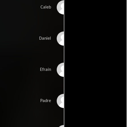
Quim Gutiérrez
Caleb
Miquel Fernández
Daniel
Patrick Criado
Efraín
Héctor Colomé
Padre