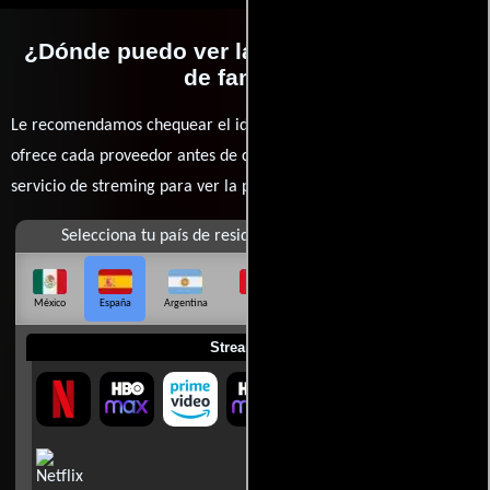
¿Dónde puedo ver la películas Una final
de familia?
Le recomendamos chequear el idioma, doblaje o subtítulos que
ofrece cada proveedor antes de comprar, alquilar o contratar un
servicio de streming para ver la películas.
Selecciona tu país de residencia
México
España
Argentina
Perú
Colombia
Chile
Ecuador
Streaming