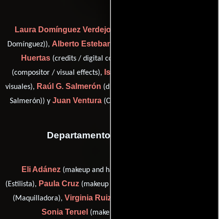
Laura Domínguez Verdejo
(digital compositor (as Laura
Alberto Esteban
Manuel
Domínguez)),
(Corrección de color),
Huertas
Carlos Ibáñez
(credits / digital compositor),
Israel Millán
(compositor / visual effects),
(Artista de efectos
Raúl G. Salmerón
visuales),
(digital compositor (as Raúl García
Juan Ventura
Salmerón)) y
(Coordinador de efectos visuales)
Departamento de maquillaje
Eli Adánez
Itziar Arrieta
(makeup and hair assistant),
Paula Cruz
Lola López
(Estilista),
(makeup and hair assistant),
Virginia Ruiz
(Maquilladora),
(makeup and hair assistant) y
Sonia Teruel
(makeup and hair assistant)