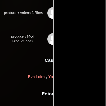
José Torrescusa
producer: Antena 3 Films
producer: Mod
Guillem Vidal-Folch
Producciones
Casting
Eva Leira
Yolanda Serrano
y
Fotografia