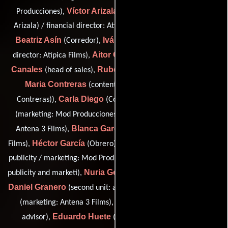
Víctor Arizala
Producciones),
(financial director (as Victor
Arizala) / financial director: Atípica Films (as Victor Arizala)),
Beatriz Asín
Iván Benjumea-Rey
(Corredor),
(technical
Aitor Cabeza
Vicente
director: Atípica Films),
(Seguridad),
Canales
Rubén Castillo
(head of sales),
(personal trainer),
Maria Contreras
(content: Antena 3 Films (as María
Carla Diego
Urko Errazquin
Contreras)),
(Coreógrafo),
Sofía Fábregas
(marketing: Mod Producciones),
(content:
Blanca García Marcide
Antena 3 Films),
(legal: Antena 3
Héctor García
Rosa García
Films),
(Obrero),
(marketing and
publicity / marketing: Mod Producciones / publicist: marketing /
Nuria González
publicity and marketi),
(legal: Antena 3 Films),
Daniel Granero
Carolina Guillamas
(second unit: assistant),
Sara Hernández
(marketing: Antena 3 Films),
(medical
Eduardo Huete
Nuria
advisor),
(Staff de producción),