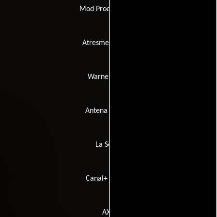
Mod Producciones
Atresmedia Cine
Warner Bros.
Antena 3 Films
La Sexta
Canal+ España
AXN