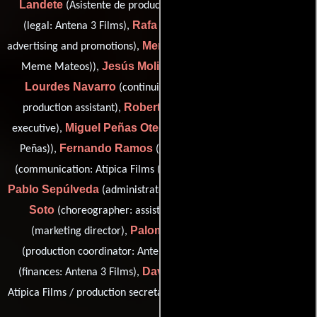
Landete
Teresa Martínez Belli
(Asistente de producción),
Rafa Martínez
(legal: Antena 3 Films),
(trailer supervisor:
Meme Mateos Gómez
advertising and promotions),
(runner (as
Jesús Molina
Meme Mateos)),
(finances: Antena 3 Films),
Lourdes Navarro
David Ocaña
(continuidad),
(second
Roberto Perez Antolin
production assistant),
(marketing
Miguel Peñas Otegui
executive),
(production staff (as Miguel
Fernando Ramos
Elio Segui
Peñas)),
(design producer),
Juan
(communication: Atípica Films (as Elio Seguí Polnoroff)),
Pablo Sepúlveda
Cristian
(administrator: Mod Producciones),
Soto
Cristina Sutherland
(choreographer: assistant),
Paloma Sáenz de Santamaría
(marketing director),
Jorge Sánchez
(production coordinator: Antena 3 Films),
David Tapetado
(finances: Antena 3 Films),
(administrator:
Pedro Taravillo
Atípica Films / production secretary) y
(Obrero)