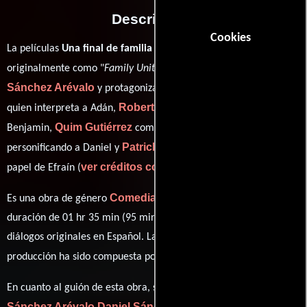
Descripción
Cookies
La películas
Una final de familia
del año 2013, conocida
Daniel
originalmente como "
Family United
", está dirigida por
Sánchez Arévalo
Antonio de la Torre
y protagonizada por
Roberto Álamo
quien interpreta a Adán,
en el papel de
Quim Gutiérrez
Miquel Fernández
Benjamin,
como Caleb,
Patrick Criado
personificando a Daniel y
desempeñando el
ver créditos completos
papel de Efraín (
).
Comedia
Es una obra de género
producida en España. Con una
duración de 01 hr 35 min (95 minutos), esta película tiene
diálogos originales en
Español
. La banda sonora para esta
Josh Rouse
producción ha sido compuesta por
.
Daniel
En cuanto al guión de esta obra, se encuentra a cargo de
Sánchez Arévalo
Daniel Sánchez Arévalo