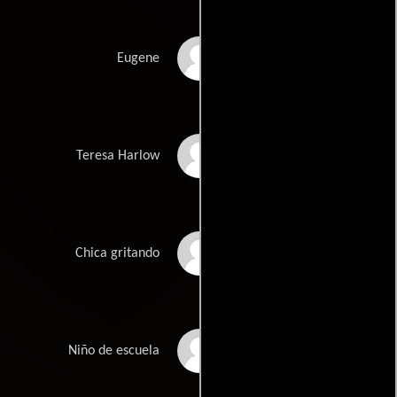
Nick Caruso
Eugene
Danielle Lily Shaw
Teresa Harlow
Adreanna Pulliam
Chica gritando
Hannah Oakes
Niño de escuela