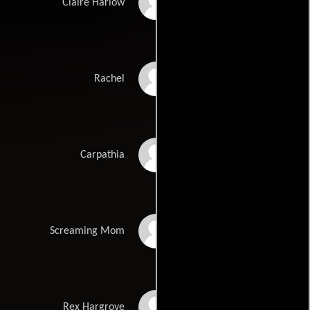
Keely Wilson
Claire Harlow
Rachel Hendrix
Rachel
Randy LaHaye
Carpathia
Tara Erickson
Screaming Mom
Chip Lane
Rex Hargrove