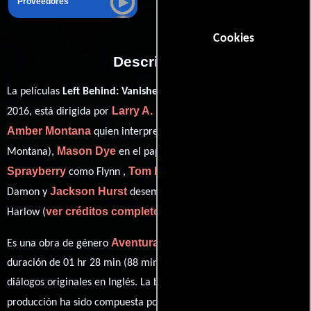
Proveedores
Cookies
Descripción
La películas
Left Behind: Vanished: Next Generation
del año
Larry A. McLean
2016, está dirigida por
y protagonizada por
Amber Montana
quien interpreta a Gabby Harlow (as Amber
Mason Dye
Dylan
Montana),
en el papel de Josh Jackson,
Sprayberry
Tom Everett Scott
como Flynn ,
personificando a
Jackson Hurst
Damon y
desempeñando el papel de Eric
ver créditos completos
Harlow (
).
Aventura
Es una obra de género
producida en EE.UU.. Con una
duración de 01 hr 28 min (88 minutos), esta película tiene
diálogos originales en
Inglés
. La banda sonora para esta
BJ Davis
Josh Debney
producción ha sido compuesta por
,
y