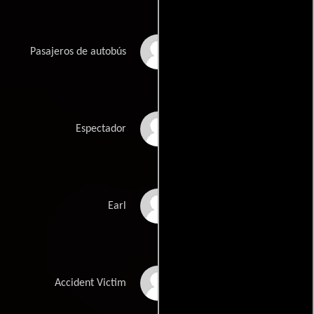
Augie Buttinelli
Pasajeros de autobús
Adrian B. Pulliam
Espectador
Shane Kelly
Earl
Jessica Roszko
Accident Victim