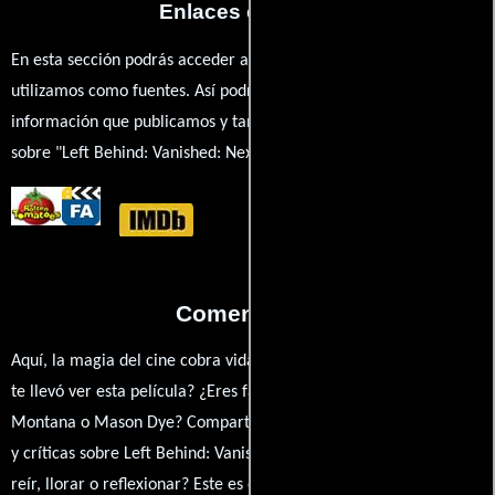
Enlaces externos
En esta sección podrás acceder a los recursos externos que
utilizamos como fuentes. Así podrás chequear toda la
información que publicamos y también ampliar tu conocimiento
sobre "Left Behind: Vanished: Next Generation".
Comentarios
Aquí, la magia del cine cobra vida a través de tus opiniones. ¿Qué
te llevó ver esta película? ¿Eres fan de Larry A. McLean, Amber
Montana o Mason Dye? Comparte tus pensamientos, emociones
y críticas sobre Left Behind: Vanished: Next Generation. ¿Te hizo
reír, llorar o reflexionar? Este es el lugar para expresarlo. ¡No te