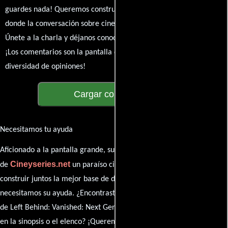
guardes nada! Queremos construir una comunidad apasionada
donde la conversación sobre cine y series nunca se detenga.
Únete a la charla y déjanos conocer tu mundo cinematográfico.
¡Los comentarios son la pantalla donde se proyecta nuestra
diversidad de opiniones!
Cargar comentarios
Necesitamos tu ayuda
Aficionado a la pantalla grande, su participación es clave para hacer
Cineyseries.net
de
un paraíso cinéfilo completo. Queremos
construir juntos la mejor base de datos cinematográfica, pero
necesitamos su ayuda. ¿Encontraste algún dato faltante en la ficha
de Left Behind: Vanished: Next Generation? ¿Detectaste algún error
en la sinopsis o el elenco? ¡Queremos saberlo todo!