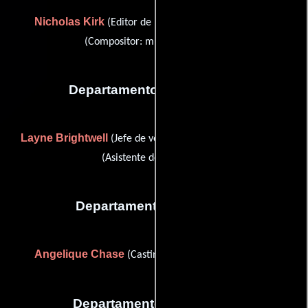
Nicholas Kirk
Jessica Weiss
(Editor de música) y
(Compositor: música adicional)
Departamento de vestuario
Layne Brightwell
Luis G. Reyes
(Jefe de vestuaristas) y
(Asistente de vestuario)
Departamento de reparto
Angelique Chase
Chip Lane
(Casting) y
(Casting)
Departamento de editorial