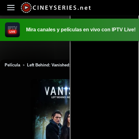
Mira canales y películas en vivo con IPTV Live!
INICIO
PELICULAS
Película
Left Behind: Vanished: Next Generation (2016)
>