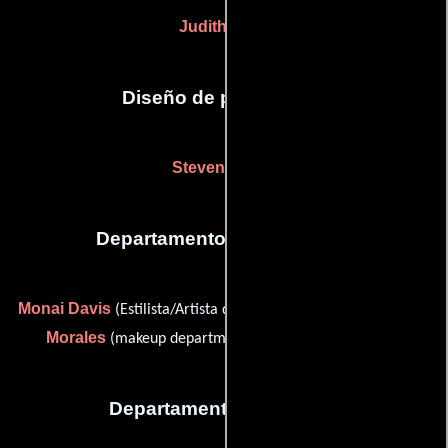
Judith More
Diseño de producción
Steven Legler
Departamento de maquillaje
Monai Davis
Devin Shayla
(Estilista/Artista de maquillaje) y
Morales
(makeup department head (as Devin Shayla))
Departamento de musica