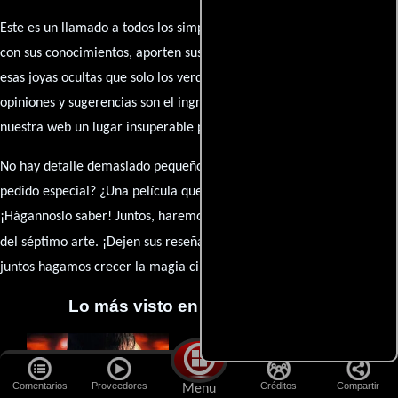
Este es un llamado a todos los simpatizantes del cine: contribuyan
con sus conocimientos, aporten sus descubrimientos y compartan
esas joyas ocultas que solo los verdaderos fanáticos conocen. Sus
opiniones y sugerencias son el ingrediente secreto que hará de
nuestra web un lugar insuperable para los amantes del celuloide.
No hay detalle demasiado pequeño ni opinión insignificante. ¿Algún
pedido especial? ¿Una película que sueñas con ver reseñada?
¡Hágannoslo saber! Juntos, haremos de esta comunidad el epicentro
caja de comentarios
del séptimo arte. ¡Dejen sus reseña en la
y
juntos hagamos crecer la magia cinematográfica!
Lo más visto en Cineyseries.net
Comentarios
Proveedores
Créditos
Compartir
Menu