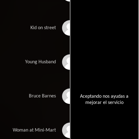
A.J. Pulliam
Kid on street
Keenan Echols
Young Husband
William Gabriel Grier
Bruce Barnes
Aceptando nos ayudas a
mejorar el servicio
Shannon Mayers
Woman at Mini-Mart