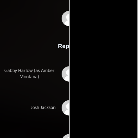
Joan Considine
Johnsons
Reparto
Gabby Harlow (as Amber
Amber Montana
Montana)
Mason Dye
Josh Jackson