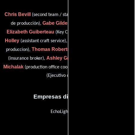
Chris Bevill
Mia Brassell
(second team / stand-in),
(Asistente
Gabe Gilden
de producción),
(Asistentes de producción),
Elizabeth Guiberteau
Anna Eitmann
(Key Craft Services),
Holley
Nikki Parenti
(assistant craft service),
(Coordinador de
Thomas Roberts
Luke Gelineau
produccion),
(key medic),
Ashley Greyson
Melissa
(insurance broker),
(marketing),
Michalak
Charlie Shahnaian
(production office coordinator) y
(Ejecutivo de estudio)
Empresas distribuidoras
EchoLight Studios