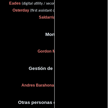
Eades
Jason
(digital utility / second assistant camera),
Osterday
Julio
(first assistant camera: a camera) y
Saldarriaga
(d.i.t)
Montaje
Gordon McClellan
Gestión de producción
Andres Barahona
(Jefe de producción)
Otras personas que participaron