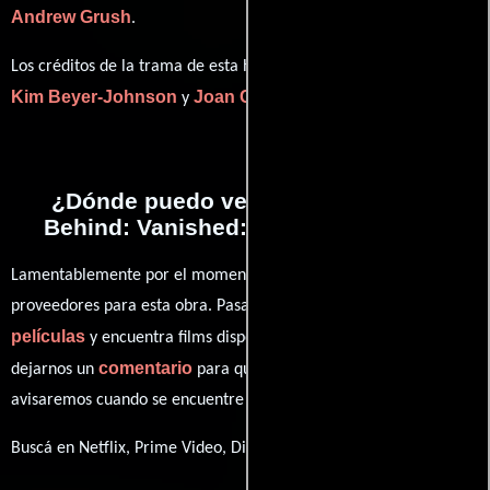
Andrew Grush
.
Los créditos de la trama de esta historia están divididos entre
Kim Beyer-Johnson
Joan Considine Johnson
y
.
¿Dónde puedo ver la películas Left
Behind: Vanished: Next Generation?
Lamentablemente por el momento no contamos con enlaces a
proveedores para esta obra. Pasa por nuestro catálogo de
películas
y encuentra films disponibles. También puedes
comentario
dejarnos un
para que le demos prioridad y te
avisaremos cuando se encuentre disponible
Buscá en Netflix, Prime Video, Disney+