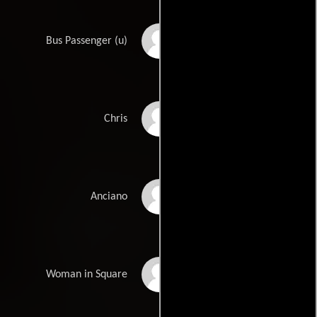
Glenn D. Bridges
Bus Passenger (u)
Joe Blankenship
Chris
William Conklin
Anciano
Milli M.
Woman in Square