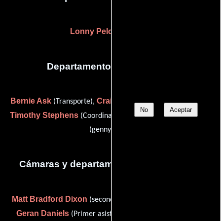
Lonny Pelot
(Colorista)
Departamento de transporte
Bernie Ask
Craig Michael Beck
(Transporte),
(Conductor),
No
Aceptar
Timothy Stephens
Nik Allen
(Coordinador de transporte) y
(genny truck)
Cámaras y departamento de electricidad
Matt Bradford Dixon
(second assistant camera: a camera),
Geran Daniels
Benjamin
(Primer asistente de cámara),