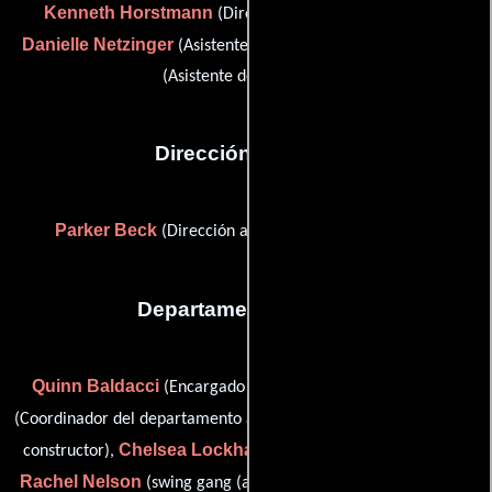
Kenneth Horstmann
(Director de la segunda unidad),
Danielle Netzinger
Mark Wallace
(Asistente de dirección) y
(Asistente de dirección)
Dirección artística
Parker Beck
Bobbie Harley
(Dirección artística) y
Departamento de arte
Quinn Baldacci
Virginia Berg
(Encargado de vestuario),
Dan Brookwell
(Coordinador del departamento artístico),
(Jefe
Chelsea Lockhart
constructor),
(on set dresser: day player),
Rachel Nelson
Karla
(swing gang (as Rachel Sierra Nelson)),