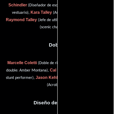
Schindler
Alexander Talley
(Diseñador de escena),
(De
Kara Talley
vestuario),
(Asistente de jefe de utilería),
Raymond Talley
Laura C. McPherson
(Jefe de utilería) y
(scenic charge artist)
Dobles
Marcelle Coletti
Rachel Gelfeld
(Doble de riesgo),
(stunt
Cal Johnson
double: Amber Montana),
(stunt coordinator /
Jason Kehler
Andy Rusk
stunt performer),
(Acrobacias) y
(Acrobacias)
Diseño de vestuario