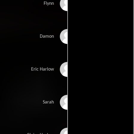
Dylan Sprayberry
Flynn
Tom Everett Scott
Damon
Jackson Hurst
Eric Harlow
Brigid Brannagh
Sarah