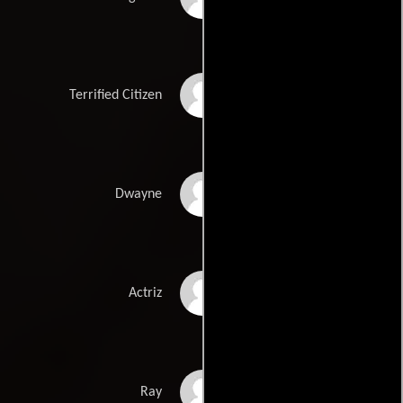
Sheila Cochran
Terrified Citizen
William Mark
Dwayne
McCullough
Faye Foley
Actriz
Corbin Timbrook
Ray