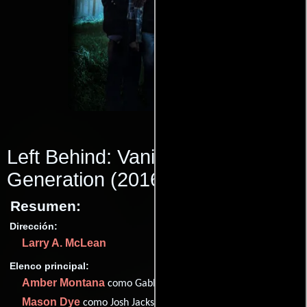
Left Behind: Vanished: Next
Generation
(2016)
Resumen:
Dirección:
Larry A. McLean
Elenco principal:
Amber Montana
como Gabby Harlow (as Amber Montana)
Mason Dye
como Josh Jackson