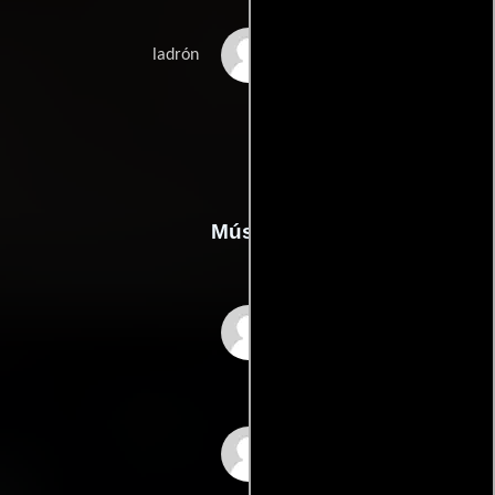
Burk Madison
ladrón
Música
BJ Davis
Josh Debney