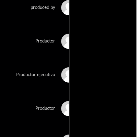
Dave Alan Johnson
produced by
Randy LaHaye
Productor
Chris Moujaes
Productor ejecutivo
April Rogers
Productor