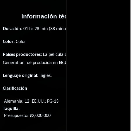
Información técnica y general
Duración:
01 hr 28 min (88 minutos) .
Color:
Color
Paises productores:
La película Left Behind: Vanished: Next
Generation fué producida en
EE.UU.
Lenguaje original:
Inglés
.
Clasificación
Alemania: 12
EE.UU.: PG-13
Taquilla:
Presupuesto: $2,000,000