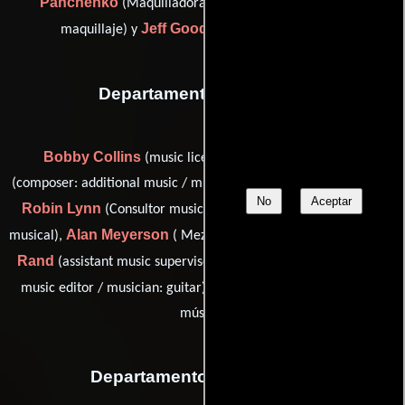
Panchenko
Kerrie R. Plant
(Maquilladora),
(Jefe de
Jeff Goodwin
maquillaje) y
(makeup artist (u))
Departamento de musica
Bobby Collins
James S. Levine
(music licensing),
(composer: additional music / music assistant (as James Levine)),
No
Aceptar
Robin Lynn
Doc McGhee
(Consultor musical),
(Supervisor
Alan Meyerson
Frank
musical),
( Mezclador de banda sonora),
Rand
Joel J. Richard
(assistant music supervisor),
(assistant
Brian Richards
music editor / musician: guitar) y
(Editor de
música)
Departamento de vestuario