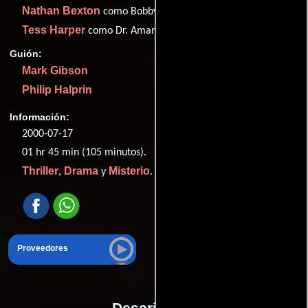
Nathan Bexton
como Bobby
Tess Harper
como Dr. Amanda Giles
Guión:
Mark Gibson
Philip Halprin
Información:
2000-07-17
01 hr 45 min (105 minutos).
Thriller
Drama
Misterio
,
y
.
Proveedores
Descripción