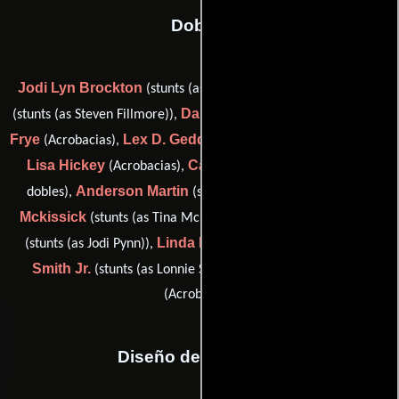
Dobles
Jodi Lyn Brockton
Steve Filmore
(stunts (as Jodi Wilson)),
Dara Fischetti
Dale
(stunts (as Steven Fillmore)),
(Acrobacias),
Frye
Lex D. Geddings
(Acrobacias),
(stunts (as Lex Geddings)),
Lisa Hickey
Cal Johnson
(Acrobacias),
(Coordinador de
Anderson Martin
Tina
dobles),
(stunts (as Andy Martin)),
Mckissick
Jodi Michelle Pynn
(stunts (as Tina McKissick)),
Linda Ruff
Lonnie R.
(stunts (as Jodi Pynn)),
(Acrobacias),
Smith Jr.
Michele Waitman
(stunts (as Lonnie Smith)) y
(Acrobacias)
Diseño de vestuario