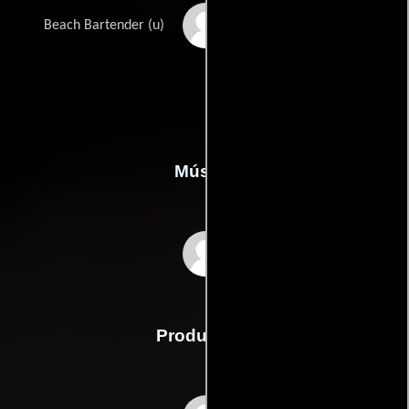
Brian Eggleston
Beach Bartender (u)
Música
Jeff Rona
Producción