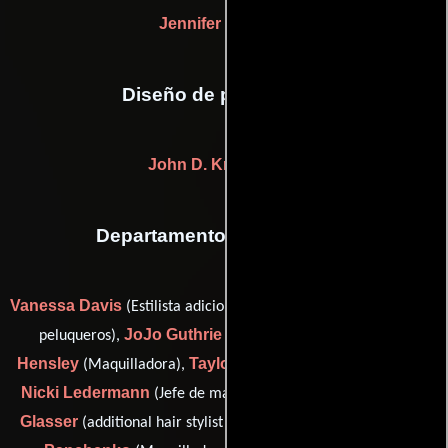
Jennifer L. Bryan
Diseño de producción
John D. Kretschmer
Departamento de maquillaje
Vanessa Davis
Beatrice De Alba
(Estilista adicional),
(Jefe de
JoJo Guthrie
Darwin
peluqueros),
(Estilista adicional),
Hensley
Taylor Knight
(Maquilladora),
(Jefe de peluqueros),
Nicki Ledermann
Patricia McAlhany
(Jefe de maquillaje),
Glasser
Kyra
(additional hair stylist (as Patricia M. Glasser)),