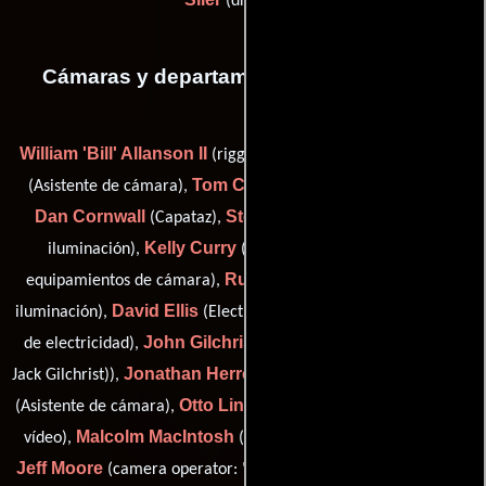
(driver (u))
Cámaras y departamento de electricidad
William 'Bill' Allanson II
Steve Calalang
(rigging best boy),
Tom Cioccio
(Asistente de cámara),
(Asistente de cámara),
Dan Cornwall
Stephen Crowley
(Capataz),
(Técnico de
Kelly Curry
iluminación),
(Ayudante del encargado de
Rusty Edmonson
equipamientos de cámara),
(Técnicos de
David Ellis
Dale Fowler
iluminación),
(Electricista),
(Asistente
John Gilchrist Jr.
de electricidad),
(best boy rigging grip (as
Jonathan Herron
Robert Lau
Jack Gilchrist)),
(Camarógrafo),
Otto Lindsey
(Asistente de cámara),
(Asistente de operador de
Malcolm MacIntosh
vídeo),
(camera operator: "b" camera),
Jeff Moore
Harrison Palmer
(camera operator: "b" camera),