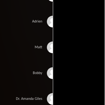
Lori Heuring
Adrien
Matthew Settle
Matt
Nathan Bexton
Bobby
Tess Harper
Dr. Amanda Giles