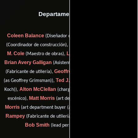
Departamento de arte
Coleen Balance
Roger Beaudoin
(Diseñador de escena),
Judi Bell
Richard
(Coordinador de construcción),
(Escénico),
M. Cole
Lee Donaldson
(Maestro de obras),
(Greensman),
Brian Avery Galligan
Joe Golz
(Asistente de jefe de utilería),
Geoffrey S. Grimsman
(Fabricante de utilería),
(set designer
Ted J. Koch
(as Geoffrey Grimsman)),
(property master (as Ted
Alton McClellan
Rick Mobbs
Koch)),
(charge scenic),
(Artista
Matt Morris
Matthew H.
escénico),
(art department buyer),
Morris
William
(art department buyer (as Mathew H. Morris)),
Rampey
Cindy Seay
(Fabricante de utilería),
(Greensman) y
Bob Smith
(lead person (as Robert Smith))