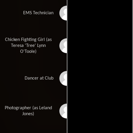
Ronald McCall
EMS Technician
Chicken Fighting Girl (as
Tree O'Toole
Teresa 'Tree' Lynn
O'Toole)
Keith Kuhl
Dancer at Club
Photographer (as Leland
Leland L. Jones
Jones)