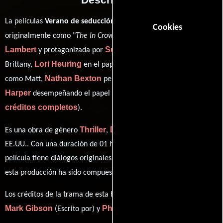
La películas
Verano de seducción
del año 2000, conocida
Cookies
Mary
originalmente como "
The In Crowd
", está dirigida por
Lambert
Susan Ward
y protagonizada por
quien interpreta a
Lori Heuring
Matthew Settle
Brittany,
en el papel de Adrien,
Nathan Bexton
Tess
como Matt,
personificando a Bobby y
Harper
ver
desempeñando el papel de Dr. Amanda Giles (
créditos completos
).
Thriller
Drama
Misterio
Es una obra de género
,
y
producida en
EE.UU.. Con una duración de 01 hr 45 min (105 minutos), esta
película tiene diálogos originales en
Inglés
. La banda sonora para
Jeff Rona
esta producción ha sido compuesta por
.
Los créditos de la trama de esta historia están divididos entre
Mark Gibson
Philip Halprin
(Escrito por) y
(Escrito por).