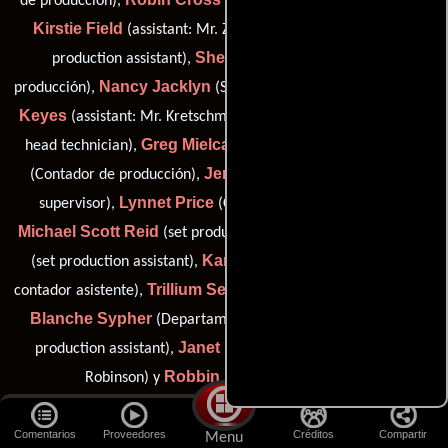
de producción),
(Primer asistente de contador),
Kirstie Field
Jillian Gallant
(assistant: Mr. Zimbert),
(set
Sherie Graham
production assistant),
(Asistente de
Nancy Jacklyn
Keva
producción),
(Secretaria de producción),
Keyes
Bobby McMann
(assistant: Mr. Kretschmer),
(remote
Greg Mielcarz
Sarah Morse
head technician),
(Publicista),
Jennifer Opresnick
(Contador de producción),
(Guionista
Lynnet Price
supervisor),
(Coordinador de produccion),
Michael Scott Reid
Cristi Rickey
(set production assistant),
Karen Scarborough
(set production assistant),
(Segundo
Trillium Sellers
contador asistente),
(assistant: Mary Lambert),
Blanche Sypher
Alan Wax
(Departamento técnico),
(set
Janet M. West
production assistant),
(assistant: James G.
Robbin Knight
Robinson) y
(stand-in (u))
Comentarios
Proveedores
Créditos
Compartir
Menu
Empresas distribuidoras