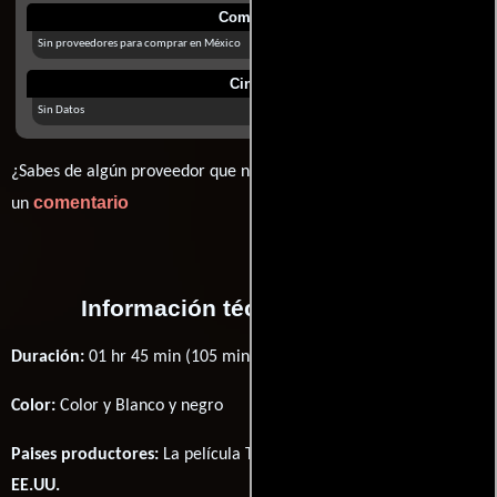
Comprar
Sin proveedores para comprar en México
Cines
Sin Datos
¿Sabes de algún proveedor que no estamos mostrando? déjanos
comentario
un
Información técnica y general
Duración:
01 hr 45 min (105 minutos) .
Color:
Color y Blanco y negro
Paises productores:
La película The In Crowd fué producida en
EE.UU.