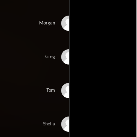
Katharine Towne
Morgan
Charlie Finn
Greg
Ethan Erickson
Tom
Erinn Bartlett
Sheila