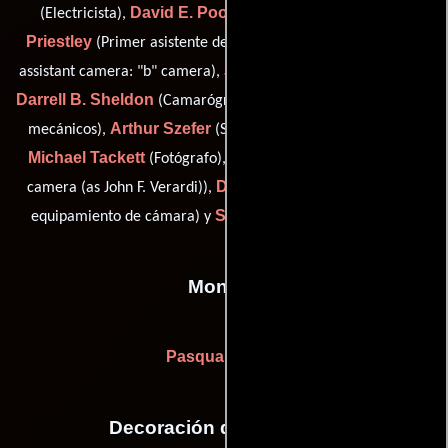
David E. Poole
Andrew
(Electricista),
(Camarógrafo),
Priestley
Mike Repeta
(Primer asistente de cámara),
(first
John Reynolds
assistant camera: "b" camera),
(Electricista),
Darrell B. Sheldon
John R. Sutton
(Camarógrafo),
(Jefe de
Arthur Szefer
mecánicos),
(Segundo asistente de cámara),
Michael Tackett
John Verardi
(Fotógrafo),
(first assistant
Dennis Zoppe
camera (as John F. Verardi)),
(Encargado de
Simon Carey
equipamiento de cámara) y
(electrician (u))
Montaje
Pasquale Buba
Decoración de escenario