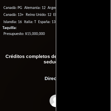
Canadá: PG
Alemania: 12
Argentina: 13
Australia: MA15+
Canadá: 13+
Reino Unido: 12
EE.UU.: PG-13
Canadá: 14A
Islandia: 16
Italia: T
España: 13
Canadá: 14
Taquilla:
Presupuesto: $15,000,000
Créditos completos de la película Verano de
seducción
Dirección
Mary Lambert