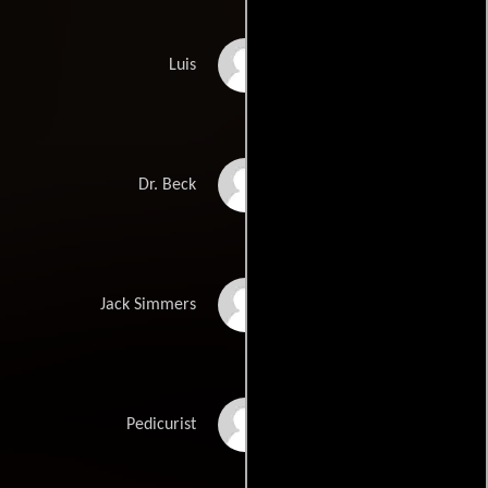
Taylor Negron
Luis
David Reinwald
Dr. Beck
Scot M. Sanborn
Jack Simmers
Tonya Smalls
Pedicurist