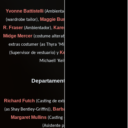
Yvonne Battistelli
Patricia Buckley-Moss
(Ambientador),
Maggie Burback
Yvonne
(wardrobe tailor),
(Ambientador),
R. Fraser
Karen Keyes
(Ambientador),
(Vestuarista adicional),
Midge Mercer
(costume alterations (as Thyra 'Midge' Mercer) /
Carol Sadler
extras costumer (as Thyra 'Midge' Mercer)),
Keith Taylor
(Supervisor de vestuario) y
(set costumer (as
Michaell 'Keith' Taylor Jr.))
Departamento de reparto
Richard Futch
Shay Griffin
(Casting de extras),
(local casting
Barbara Harris
(as Shay Bentley-Griffin)),
(Casting de voz adr),
Margaret Mullins
Rebecca Rian
(Casting de extras) y
(Asistente para casting)