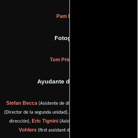
Pam Dixon
Fotografia
Tom Priestley Jr.
Ayudante de dirección
Stefan Becca
Buddy Joe Hooker
(Asistente de dirección),
Rebecca Stefan
(Director de la segunda unidad),
(Asistente de
Eric Tignini
John E.
dirección),
(Asistente de dirección) y
Vohlers
(first assistant director (as John Vohlers))