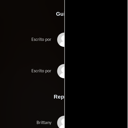
Guión
Mark Gibsons
Escrito por
Philip Halprins
Escrito por
Reparto
Susan Ward
Brittany