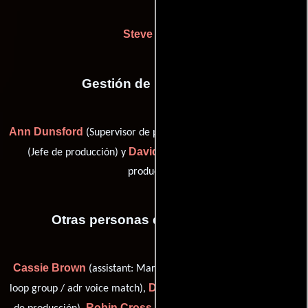
Steve Davis
Gestión de producción
Ann Dunsford
George Manasse
(Supervisor de producción),
David Toma
(Jefe de producción) y
(supervisor de post-
producción)
Otras personas que participaron
Cassie Brown
Devin Corey
(assistant: Mary Lambert),
(adr
David 'Kam' Coyner
loop group / adr voice match),
(Asistente
Robin Cross