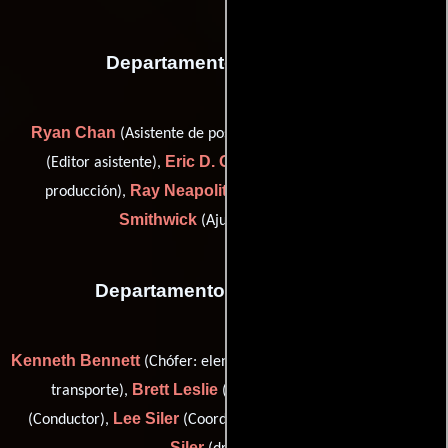
Departamento de editorial
Ryan Chan
Suzy Gilbert
(Asistente de post-producción),
Eric D. Graham
(Editor asistente),
(Asistente de post-
Ray Neapolitan
Jeff
producción),
(Editor asistente) y
Smithwick
(Ajustador de color)
Departamento de transporte
Kenneth Bennett
Wayne Jones
(Chófer: elenco),
(Capitán de
Brett Leslie
Joey Ricker
transporte),
(Conductor),
Lee Siler
Scott
(Conductor),
(Coordinador de transporte) y
Siler