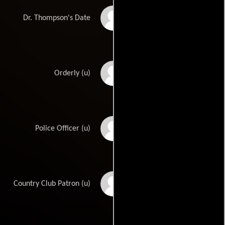
Mary Elias
Dr. Thompson's Date
Kirk Bair
Orderly (u)
Wayne Capps
Police Officer (u)
Whitney
Country Club Patron (u)
Crowninshield