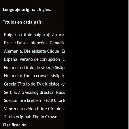
Lenguaje original:
Inglés
.
Títulos en cada país:
Bulgaria (título búlgaro):
Интимен кръг
Brasil:
Falsas Intenções
Canadá (Título francés):
Cercle fermé
Alemania:
Die eiskalte Clique
España:
The In Crowd
España:
Verano de corrupción
España:
Verano de seducción
Finlandia (Título de video):
Sisäpiirissä
Finlandia:
The in crowd - sisäpiiri
Francia:
Sex & manipulations
Grecia (Título de TV):
Kleistos kyklos
Hungría:
Veszélyes körök
Serbia:
Zlo visokog društva
Rusia:
Своя тусовка
Suecia:
Inre kretsen
EE.UU. (ortografía alternativa:
In Crowd
Venezuela (video title):
Círculo vicioso
Título original:
The In Crowd
Clasificación