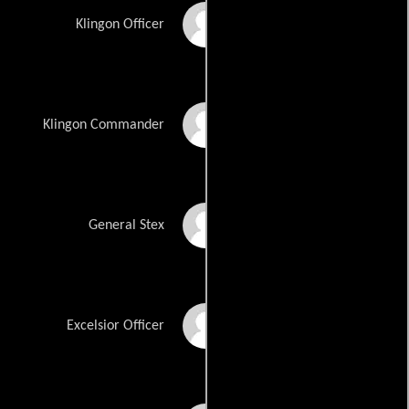
Clifford Shegog
Klingon Officer
William Morgan
Klingon Commander
Sheppard
Brett Porter
General Stex
Jeremy Roberts
Excelsior Officer