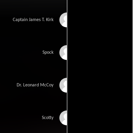
William Shatner
Captain James T. Kirk
Leonard Nimoy
Spock
DeForest Kelley
Dr. Leonard McCoy
James Doohan
Scotty