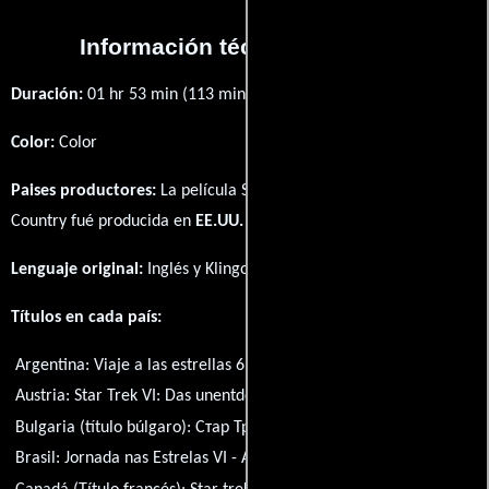
Información técnica y general
Duración:
01 hr 53 min (113 minutos) .
Color:
Color
Paises productores:
La película Star Trek VI: The Undiscovered
Country fué producida en
EE.UU.
Lenguaje original:
Inglés
y
Klingon
.
Títulos en cada país:
Argentina:
Viaje a las estrellas 6: Aquel país desconocido
Austria:
Star Trek VI: Das unentdeckte Land
Bulgaria (título búlgaro):
Стар Трек 6: Неоткритата страна
Brasil:
Jornada nas Estrelas VI - A Terra Desconhecida