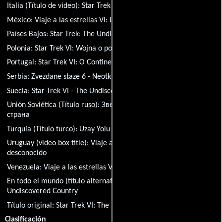
Italia (Título de video):
Star Trek VI - Rotta verso l'ignoto
México:
Viaje a las estrellas VI: La tierra desconocida
Países Bajos:
Star Trek: The Undiscovered Country
Polonia:
Star Trek VI: Wojna o pokój
Portugal:
Star Trek VI: O Continente Desconhecido
Serbia:
Zvezdane staze 6 - Neotkrivena zemlja
Suecia:
Star Trek VI - The Undiscovered Country
Unión Soviética (Título ruso):
Звездный путь 6: Неоткрытая
страна
Turquía (Título turco):
Uzay Yolu VI: Kesfedilmemis Ülke
Uruguay (video box title):
Viaje a las estrellas Vl: Aquel país
desconocido
Venezuela:
Viaje a las estrellas VI: Aquel país desconocido
En todo el mundo (título alternativo) (Título Ingl:
Star Trek: The
Undiscovered Country
Título original:
Star Trek VI: The Undiscovered Country
Clasificación