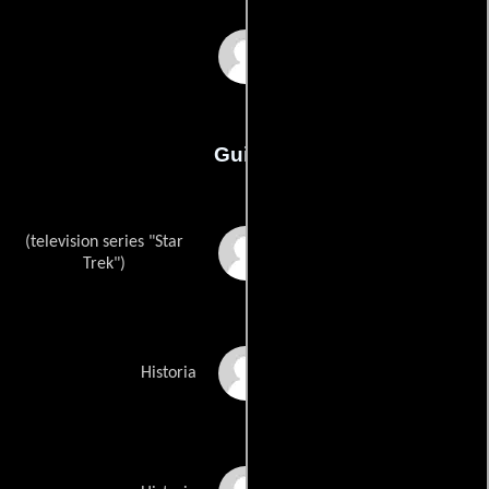
Nicholas Meyer
Guión
(television series "Star
Gene Roddenberrys
Trek")
Leonard Nimoys
Historia