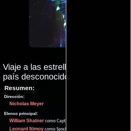
Viaje a las estrellas VI: Aquel
país desconocido
(1992)
Resumen:
Dirección:
Nicholas Meyer
Elenco principal:
William Shatner
como Captain James T. Kirk
Leonard Nimoy
como Spock