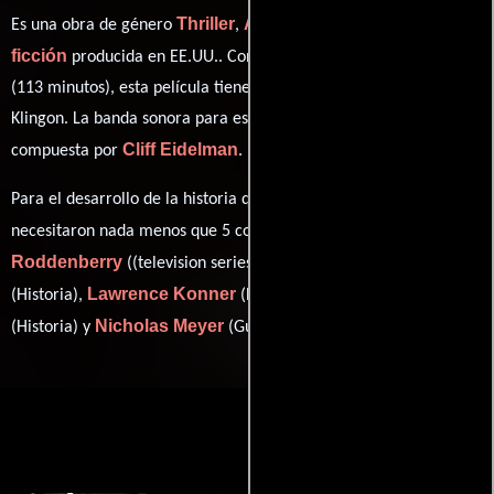
Thriller
Aventura
Acción
Ciencia
Es una obra de género
,
,
y
ficción
producida en EE.UU.. Con una duración de 01 hr 53 min
(113 minutos), esta película tiene diálogos originales en
Inglés
y
Klingon
. La banda sonora para esta producción ha sido
Cliff Eidelman
compuesta por
.
Para el desarrollo de la historia que cuenta esta obra, se
Gene
necesitaron nada menos que 5 colaboraciones.
Roddenberry
Leonard Nimoy
((television series "Star Trek")),
Lawrence Konner
Mark Rosenthal
(Historia),
(Historia),
Nicholas Meyer
(Historia) y
(Guión).