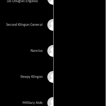
(as Douglas Engalla)
Matthias Hues
Second Klingon General
Darryl Henriques
Nanclus
David Orange
Sleepy Klingon
Judy Levitt
Military Aide