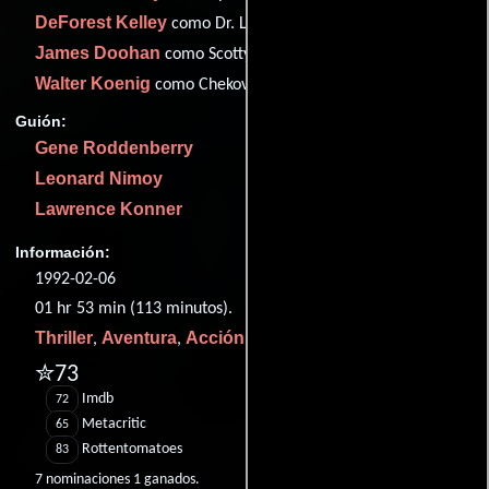
DeForest Kelley
como Dr. Leonard McCoy
James Doohan
como Scotty
Walter Koenig
como Chekov
Guión:
Gene Roddenberry
Leonard Nimoy
Lawrence Konner
Información:
1992-02-06
01 hr 53 min (113 minutos).
Thriller
Aventura
Acción
Ciencia ficción
,
,
y
.
✮73
Imdb
72
Metacritic
65
Rottentomatoes
83
7 nominaciones 1 ganados.