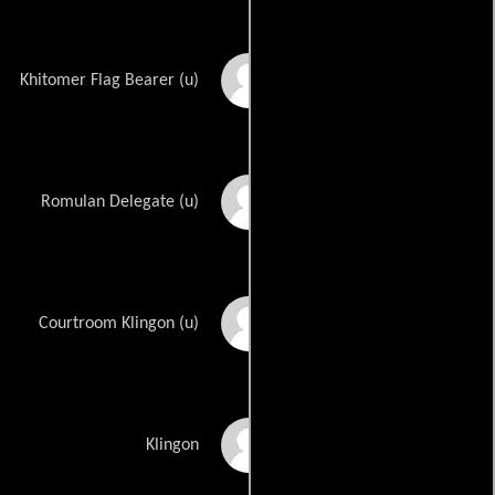
Douglas Price
Khitomer Flag Bearer (u)
Richard Sarstedt
Romulan Delegate (u)
Eric A. Stillwell
Courtroom Klingon (u)
J.D. Walters
Klingon