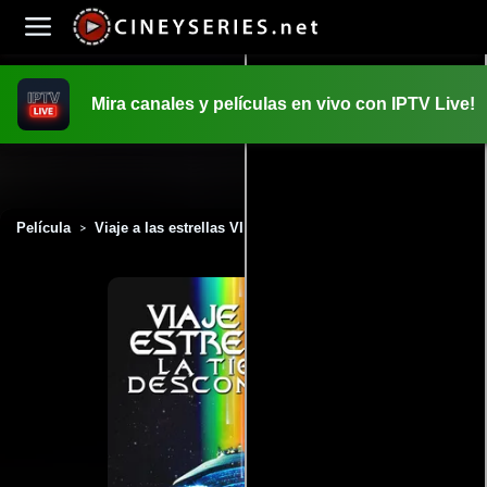
Mira canales y películas en vivo con IPTV Live!
INICIO
PELICULAS
Película
Viaje a las estrellas VI: Aquel país desconocido (1992)
>