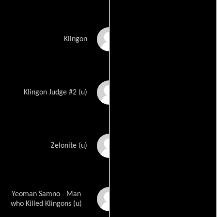
Douglas Dunning
Klingon
Trent Christopher
Klingon Judge #2 (u)
Ganino
James Mapes
Zelonite (u)
Yeoman Samno - Man
Alan Marcus
who Killed Klingons (u)