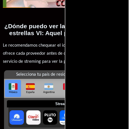
¿Dónde puedo ver la películas Viaje a las
estrellas VI: Aquel país desconocido?
Le recomendamos chequear el idioma, doblaje o subtítulos que
ofrece cada proveedor antes de comprar, alquilar o contratar un
servicio de streming para ver la películas.
Selecciona tu país de residencia
México
España
Argentina
Perú
Colombia
Chile
Ecuador
Streaming