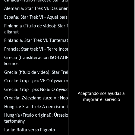
Canadá (Título francés):
Star trek VI - Terre inconnue
Alemania:
Star Trek VI: Das unentdeckte Land
España:
Star Trek VI - Aquel país desconocido
Finlandia (Título de video):
Star Trek VI - Taistelu rauhasta on
alkanut
Finlandia:
Star Trek VI: Tuntematon maa
Francia:
Star trek VI - Terre inconnue
Grecia (transliteración ISO-LATIN-1):
Star Trek No 6: O agnostos
kosmos
Grecia (título de video):
Star Trek VI: I agnostos hora
Grecia:
Σταρ Τρεκ VI: Ο άγνωστος κόσμος
Grecia:
Σταρ Τρεκ Νο 6: Ο άγνωστος κόσμος
Aceptando nos ayudas a
Croacia:
Zvjezdane staze VI: Neotkrivena zemlja
mejorar el servicio
Hungría:
Star Trek: A nem ismert tartomány
Hungría (Título original):
Ûrszekerek VI - A nem ismert
tartomány
Italia:
Rotta verso l'ignoto