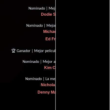
Nominado | Mejores trajes
Dodie Shepard
Nominado | Mejor maquillaje
Michael Mills
Ed French
🏆 Ganador | Mejor película de ficción científica
Nominado | Mejor actriz de apoyo
Kim Cattrall
Nominado | La mejor escritura
Nicholas Meyer
Denny Martin Flinn