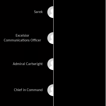
Mark Lenard
Sarek
Excelsior
Grace Lee Whitney
Communications Officer
Brock Peters
Admiral Cartwright
Leon Russom
Chief in Command