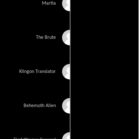
Iman
Martia
Tom Morga
The Brute
Todd Bryant
Klingon Translator
John Bloom
Behemoth Alien