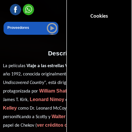
Cookies
Proveedores
Descripción
La películas
Viaje a las estrellas VI: Aquel país desconocido
del
año 1992, conocida originalmente como "
Star Trek VI: The
Nicholas Meyer
Undiscovered Country
", está dirigida por
y
William Shatner
protagonizada por
quien interpreta a Captain
Leonard Nimoy
DeForest
James T. Kirk,
en el papel de Spock ,
Kelley
James Doohan
como Dr. Leonard McCoy,
Walter Koenig
personificando a Scotty y
desempeñando el
ver créditos completos
papel de Chekov (
).