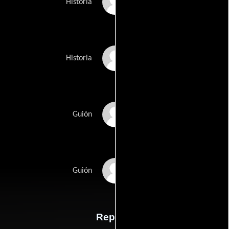
Lawrence Konners
Historia
Mark Rosenthals
Historia
Nicholas Meyers
Guión
Denny Martin Flinns
Guión
Reparto