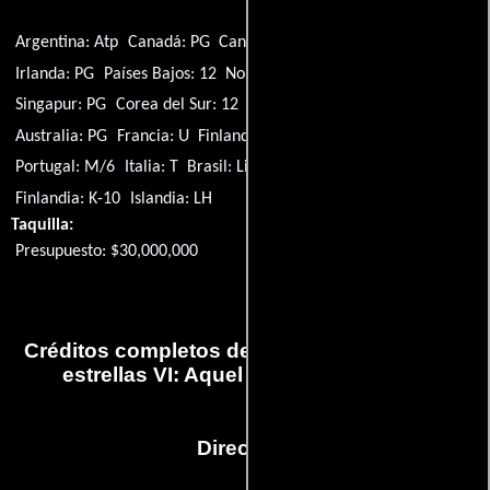
Argentina: Atp
Canadá: PG
Canadá: G
Alemania: 12
Irlanda: PG
Países Bajos: 12
Noruega: 11
Perú: PT
Singapur: PG
Corea del Sur: 12
Reino Unido: PG
EE.UU.: PG
Australia: PG
Francia: U
Finlandia: K-12
Nueva Zelanda: G
Portugal: M/6
Italia: T
Brasil: Livre
España: T
Canadá: A
Finlandia: K-10
Islandia: LH
Taquilla:
Presupuesto: $30,000,000
Créditos completos de la película Viaje a las
estrellas VI: Aquel país desconocido
Dirección