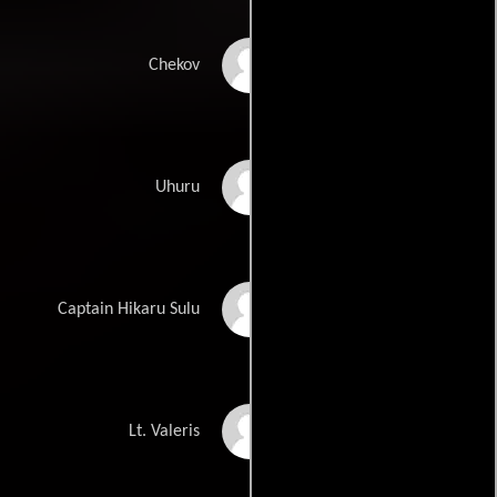
Walter Koenig
Chekov
Nichelle Nichols
Uhuru
George Takei
Captain Hikaru Sulu
Kim Cattrall
Lt. Valeris