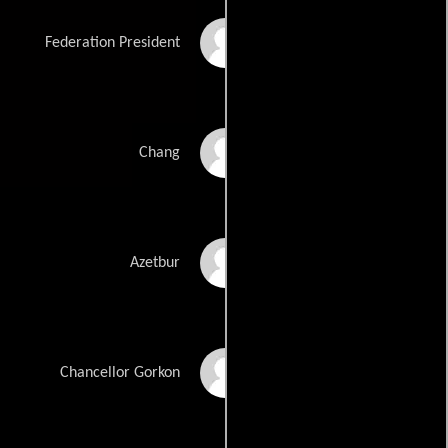
Kurtwood Smith
Federation President
Christopher Plummer
Chang
Rosanna DeSoto
Azetbur
David Warner
Chancellor Gorkon