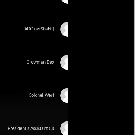
Shakti Chen
ADC (as Shakti)
Michael Snyder
Crewman Dax
Rene Auberjonois
Colonel West
Lena Banks
President's Assistant (u)