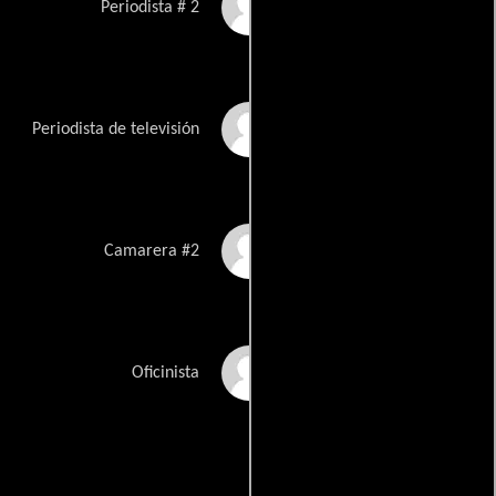
Darwyn Carson
Periodista # 2
Ginger Crowley
Periodista de televisión
Deborah Dalton
Camarera #2
Lena Banks
Oficinista