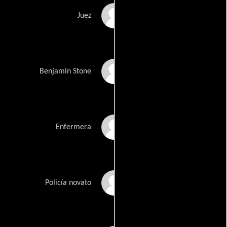
Don Amendolia
Juez
Jack Kenny
Benjamin Stone
Louisa Abernathy
Enfermera
Chris Hutchison
Policía novato