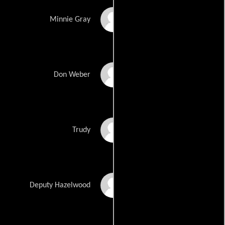
Eileen Brennan
Minnie Gray
Richard Thomas
Don Weber
Molly McClure
Trudy
Charles Noland
Deputy Hazelwood