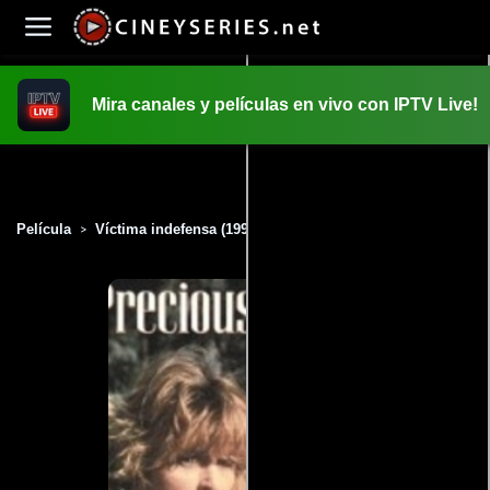
Mira canales y películas en vivo con IPTV Live!
INICIO
PELICULAS
Película
Víctima indefensa (1993)
>