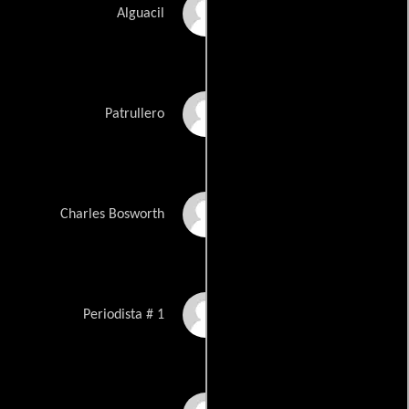
Edward Power
Alguacil
Noah Emmerich
Patrullero
Jerry Penacoli
Charles Bosworth
Robin Swid
Periodista # 1