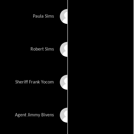
Park Overall
Paula Sims
Robby Benson
Robert Sims
Frederic Forrest
Sheriff Frank Yocom
Brion James
Agent Jimmy Bivens