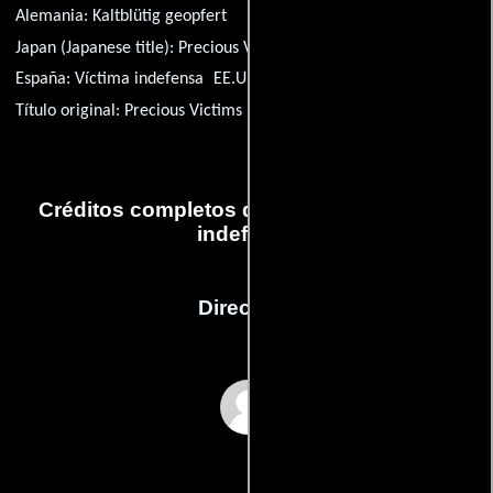
Alemania:
Kaltblütig geopfert
Japan (Japanese title):
Precious Victims
España:
Víctima indefensa
EE.UU.:
Precious Victims
Título original:
Precious Victims
Créditos completos de la película Víctima
indefensa
Dirección
Peter Levin