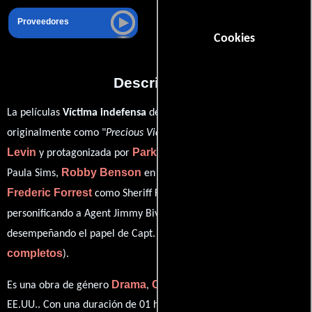
Proveedores
Cookies
Descripción
La películas
Víctima indefensa
del año 1993, conocida
Peter
originalmente como "
Precious Victims
", está dirigida por
Levin
Park Overall
y protagonizada por
quien interpreta a
Robby Benson
Paula Sims,
en el papel de Robert Sims,
Frederic Forrest
Brion James
como Sheriff Frank Yocom,
Tim Grimm
personificando a Agent Jimmy Bivens y
ver créditos
desempeñando el papel de Capt. Kocis (
completos
).
Drama
Crimen
Misterio
Es una obra de género
,
y
producida en
EE.UU.. Con una duración de 01 hr 33 min (93 minutos), esta