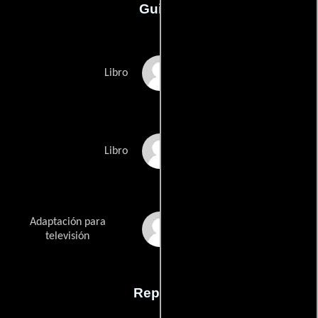
Guión
Don W. Webers
Libro
Charles Bosworth Jr.s
Libro
Adaptación para
Deborah Daltons
televisión
Reparto