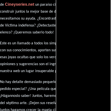
Cineyseries.net
de
un paraíso cinéfilo completo. Queremos
construir juntos la mejor base de datos cinematográfica, pero
necesitamos su ayuda. ¿Encontraste algún dato faltante en la ficha
de Víctima indefensa? ¿Detectaste algún error en la sinopsis o el
elenco? ¡Queremos saberlo todo!
Este es un llamado a todos los simpatizantes del cine: contribuyan
con sus conocimientos, aporten sus descubrimientos y compartan
esas joyas ocultas que solo los verdaderos fanáticos conocen. Sus
opiniones y sugerencias son el ingrediente secreto que hará de
nuestra web un lugar insuperable para los amantes del celuloide.
No hay detalle demasiado pequeño ni opinión insignificante. ¿Algún
pedido especial? ¿Una película que sueñas con ver reseñada?
¡Hágannoslo saber! Juntos, haremos de esta comunidad el epicentro
caja de comentarios
del séptimo arte. ¡Dejen sus reseña en la
y
juntos hagamos crecer la magia cinematográfica!