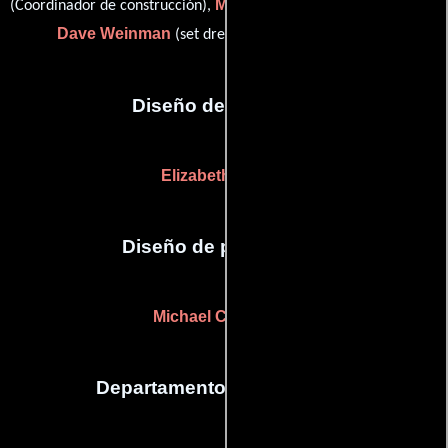
Mona Personius
(Coordinador de construcción),
(Comprador) y
Dave Weinman
(set dresser (as David Weinman))
Diseño de vestuario
Elizabeth Palmer
Diseño de producción
Michael Corenblith
Departamento de maquillaje