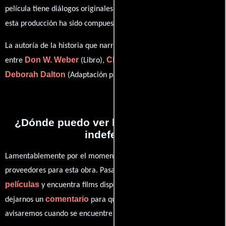
película tiene diálogos originales en
Inglés
. La banda sonora para
Mark Snow
esta producción ha sido compuesta por
.
La autoría de la historia que narra esta obra está compartida
Don W. Weber
Charles Bosworth Jr.
entre
(Libro),
(Libro) y
Deborah Dalton
(Adaptación para televisión).
¿Dónde puedo ver la películas Víctima
indefensa?
Lamentablemente por el momento no contamos con enlaces a
proveedores para esta obra. Pasa por nuestro catálogo de
películas
y encuentra films disponibles. También puedes
comentario
dejarnos un
para que le demos prioridad y te
avisaremos cuando se encuentre disponible