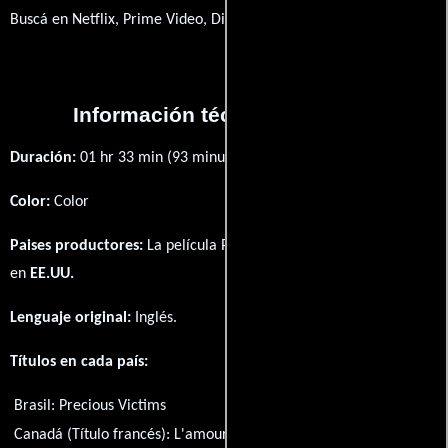
Buscá en Netflix, Prime Video, Disney+
Información técnica y general
Duración:
01 hr 33 min (93 minutos) .
Color:
Color
Paises productores:
La película Precious Victims fué producida
en
EE.UU.
Lenguaje original:
Inglés
.
Títulos en cada país:
Brasil:
Precious Victims
Canadá (Título francés):
L'amour qui tue