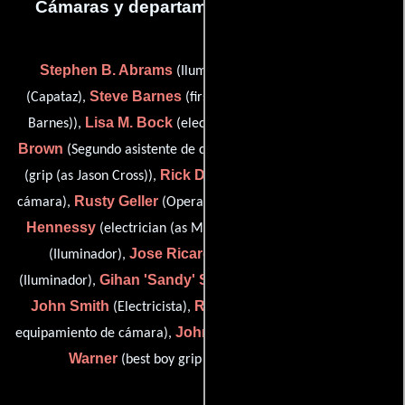
Cámaras y departamento de electricidad
Stephen B. Abrams
Marshall Adams
(Iluminador),
Steve Barnes
(Capataz),
(first assistant camera (as Steven
Lisa M. Bock
Linda
Barnes)),
(electrician (as Lisa Bock)),
Brown
Jason 'Jake' Cross
(Segundo asistente de cámara),
Rick Drapkin
(grip (as Jason Cross)),
(Segundo asistente de
Rusty Geller
Michael S.
cámara),
(Operador de Steadicam),
Hennessy
James Irons
(electrician (as Mike Hennessy)),
Jose Ricardo 'Stickshift' Martinez
(Iluminador),
Gihan 'Sandy' Seneviratne
(Iluminador),
(first electrician),
John Smith
Rick Stribling
(Electricista),
(Encargado de
John Thorpe
John
equipamiento de cámara),
(Electricista) y
Warner
(best boy grip (as John 'JW' Warner))