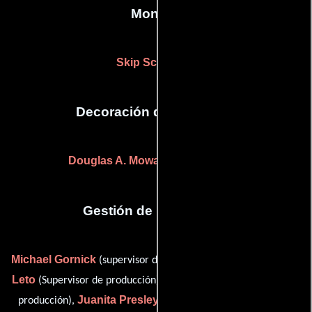
Montaje
Skip Schoolnik
Decoración de escenario
Douglas A. Mowat
(Douglas Mowat)
Gestión de producción
Michael Gornick
Roseanne
(supervisor de post-producción),
Leto
Hope Perello
(Supervisor de producción),
(Supervisor de
Juanita Presley
Diane
producción),
(Jefe de producción) y