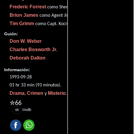
Frederic Forrest
como Sheriff Frank Yocom
Brion James
como Agent Jimmy Bivens
Tim Grimm
como Capt. Kocis
Guión:
Don W. Weber
Charles Bosworth Jr.
Deborah Dalton
Información:
1993-09-28
01 hr 33 min (93 minutos).
Drama
Crimen
Misterio
,
y
.
✮66
Imdb
66