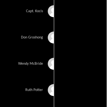
Tim Grimm
Capt. Kocis
Cliff De Young
Don Groshong
Robyn Lively
Wendy McBride
Nancy Cartwright
Ruth Potter