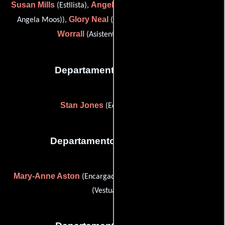
Susan Mills
Angela Moos
(Estilista),
(key makeup artist (as
Glory Neal
Tecy
Angela Moos)),
(Asistente de estilista) y
Worrall
(Asistente de maquillaje)
Departamento de musica
Stan Jones
(Editor de música)
Departamento de vestuario
Mary-Anne Aston
Ann Miller
(Encargada del vestuario) y
(Vestuarista)