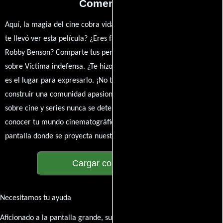
Comentarios
Aquí, la magia del cine cobra vida a través de tus opiniones. ¿Qué
te llevó ver esta película? ¿Eres fan de Peter Levin, Park Overall o
Robby Benson? Comparte tus pensamientos, emociones y críticas
sobre Víctima indefensa. ¿Te hizo reír, llorar o reflexionar? Este
es el lugar para expresarlo. ¡No te guardes nada! Queremos
construir una comunidad apasionada donde la conversación
sobre cine y series nunca se detenga. Únete a la charla y déjanos
conocer tu mundo cinematográfico. ¡Los comentarios son la
pantalla donde se proyecta nuestra diversidad de opiniones!
Cargar comentarios
Necesitamos tu ayuda
Aficionado a la pantalla grande, su participación es clave para hacer