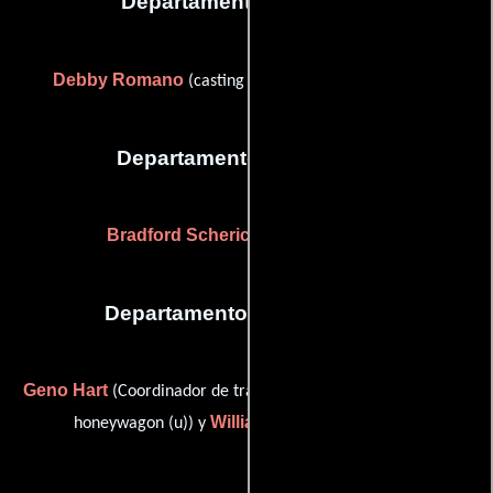
Departamento de reparto
Debby Romano
(casting assistant (as Debby Gross))
Departamento de editorial
Bradford Scherick
(Editor asistente)
Departamento de transporte
Geno Hart
Jim DePue
(Coordinador de transporte),
(driver:
William R. Peck
honeywagon (u)) y
(driver (u))