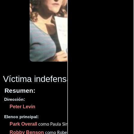
Víctima indefensa
(1993)
Resumen:
Dirección:
Peter Levin
Elenco principal:
Park Overall
como Paula Sims
Robby Benson
como Robert Sims