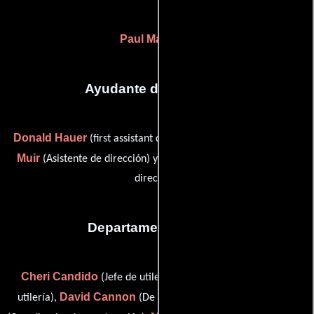
Paul Maibaum
Ayudante de dirección
Donald Hauer
Molly
(first assistant director (as Don Hauer)),
Muir
Patrick Regan
(Asistente de dirección) y
(Asistente de
dirección)
Departamento de arte
Cheri Candido
Nino Candido
(Jefe de utilería),
(Jefe de
David Cannon
David T. Cannon
utilería),
(De vestuario),