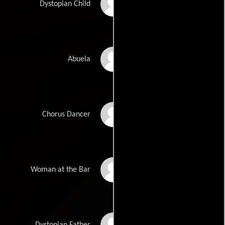
Hugo Mitchener
Dystopian Child
Pamela Veness
Abuela
Brianna Mancinelli
Chorus Dancer
Celina Maddison
Woman at the Bar
Callum Mitchener