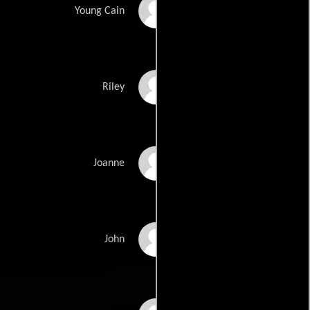
Dylan Fortunaso
Young Cain
Mark Daniel
Riley
Britt Laspina
Joanne
Benjamin Newall
John