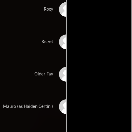
Amie Casey
Roxy
Chris Bridgewater
Ricket
Anna Waters-Massey
Older Fay
Haiden Walker
Mauro (as Haiden Certini)