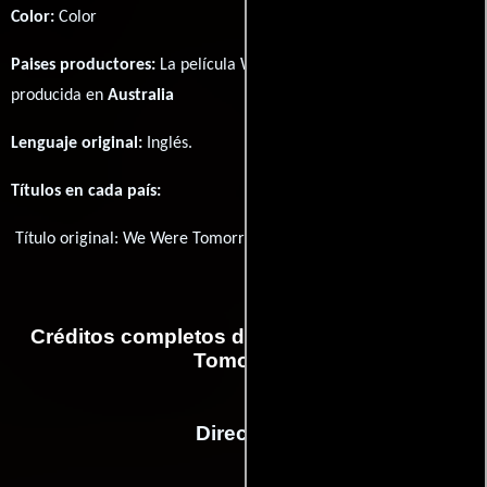
Color:
Color
Paises productores:
La película We Were Tomorrow fué
producida en
Australia
Lenguaje original:
Inglés
.
Títulos en cada país:
Título original:
We Were Tomorrow
Créditos completos de la película We Were
Tomorrow
Dirección