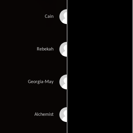
Gyton Grantley
Cain
Maya Stange
Rebekah
Lara Jean Marshall
Georgia-May
Christopher Kirby
Alchemist