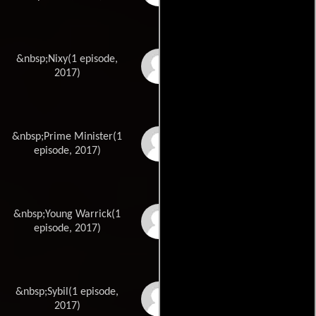
&nbsp;Nixy(1 episode,
Charlie Austin
2017)
&nbsp;Prime Minister(1
Mary Baker
episode, 2017)
&nbsp;Young Warrick(1
Jayden Caulfield
episode, 2017)
&nbsp;Sybil(1 episode,
Emily Crow
2017)