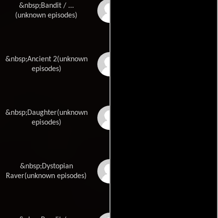
&nbsp;Bandit / ...
Madi Jennings
(unknown episodes)
&nbsp;Ancient 2(unknown
Nathanael Newman
episodes)
&nbsp;Daughter(unknown
Sharnee O\'Donnell
episodes)
&nbsp;Dystopian
Emily O\'Malley
Raver(unknown episodes)