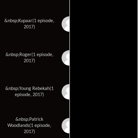
&nbsp;Kupaar(1 episode,
Shea Taylor Jnr
2017)
&nbsp;Roger(1 episode,
Ari McCarthy
2017)
&nbsp;Young Rebekah(1
Francesca Mella
episode, 2017)
&nbsp;Patrick
Luca Mella
Woodlands(1 episode,
2017)