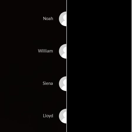
Chai Romruen
Noah
Tim Pocock
William
Alicia Banit
Siena
Nikolai Nikolaeff
Lloyd