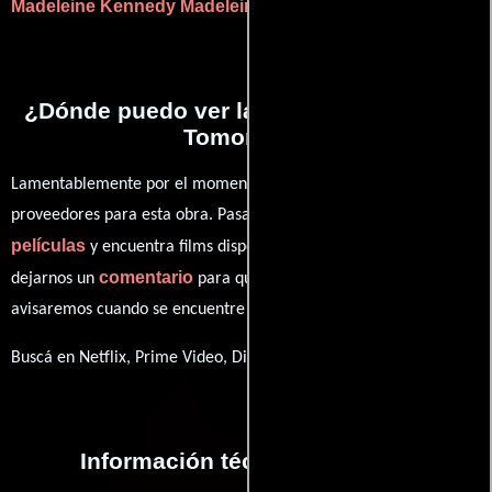
Madeleine Kennedy
Madeleine Kennedy
.
¿Dónde puedo ver la películas We Were
Tomorrow?
Lamentablemente por el momento no contamos con enlaces a
proveedores para esta obra. Pasa por nuestro catálogo de
películas
y encuentra films disponibles. También puedes
comentario
dejarnos un
para que le demos prioridad y te
avisaremos cuando se encuentre disponible
Buscá en Netflix, Prime Video, Disney+
Información técnica y general