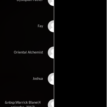
Dystopian Father
Hallie Baker
Fay
Leopold Lui
Oriental Alchemist
Christopher Monsour
Joshua
&nbsp;Warrick Blane(4
Beau Brady