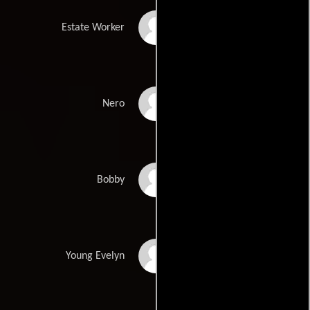
Eduin Daniels
Estate Worker
David Beamish
Nero
Giuseppe Cassin
Bobby
Chiara Axnick
Young Evelyn