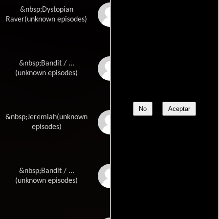
&nbsp;Dystopian
Billy Henderson
Raver(unknown episodes)
&nbsp;Bandit / ...
Bailey Hendy
(unknown episodes)
No
Aceptar
&nbsp;Jeremiah(unknown
Daniel Hoolihan
episodes)
&nbsp;Bandit / ...
Harrison Irvin
(unknown episodes)