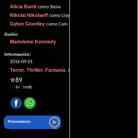
Alicia Banit
como Siena
Nikolai Nikolaeff
como Lloyd
Gyton Grantley
como Cain
Guión:
Madeleine Kennedy
Información:
2016-09-01
Terror
Thriller
Fantasía
Acción
Drama
Misterio
,
,
,
,
y
.
✮89
Imdb
89
Proveedores