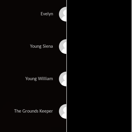
Madeleine Kennedy
Evelyn
Sienna Johnston
Young Siena
Cameron Caulfield
Young William
Donnie Baxter
The Grounds Keeper