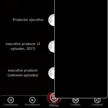
Christopher Monsour
Productor ejecutivo
executive producer (4
Mark Reedy
episodes, 2017)
executive producer
Craig A. Kocinski
(unknown episodes)
executive producer
Michael Reedy
(unknown episodes)
Comentarios
Proveedores
Créditos
Compartir
Menu