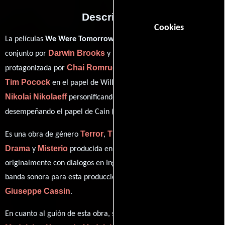
Descripción
Cookies
La películas
We Were Tomorrow
del año 2016, está dirigida en
Darwin Brooks
Madeleine Kennedy
conjunto por
y
y
Chai Romruen
protagonizada por
quien interpreta a Noah,
Tim Pocock
Alicia Banit
en el papel de William,
como Siena,
Nikolai Nikolaeff
Gyton Grantley
personificando a Lloyd y
ver créditos completos
desempeñando el papel de Cain (
).
Terror
Thriller
Fantasía
Acción
Es una obra de género
,
,
,
,
Drama
Misterio
y
producida en Australia. Esta obra fue grabada
originalmente con dialogos en
Inglés
en su audio original. La
banda sonora para esta producción ha sido compuesta por
Giuseppe Cassin
.
En cuanto al guión de esta obra, se encuentra a cargo de