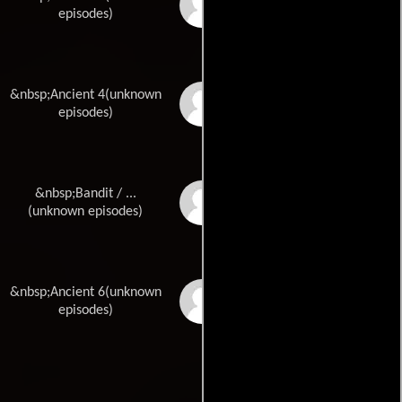
Adam Stephens
episodes)
&nbsp;Ancient 4(unknown
Kurt Swadling
episodes)
&nbsp;Bandit / ...
Joshua Michael
Watson
(unknown episodes)
&nbsp;Ancient 6(unknown
Rhys Williams
episodes)