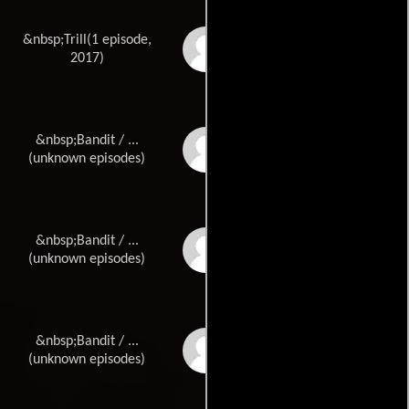
&nbsp;Trill(1 episode,
Jye Whatson
2017)
&nbsp;Bandit / ...
Aline Akundwanayo
(unknown episodes)
&nbsp;Bandit / ...
Georgia Allison
(unknown episodes)
&nbsp;Bandit / ...
Maddison Bailey
(unknown episodes)