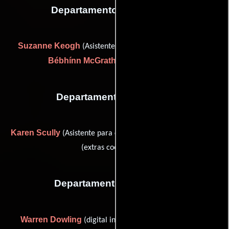
Departamento de vestuario
Suzanne Keogh
(Asistente de diseñador de vestuario) y
Bébhínn McGrath
(wardrobe trainee)
Departamento de reparto
Karen Scully
Jessica Whelehan
(Asistente para casting) y
(extras coordinator)
Departamento de editorial
Warren Dowling
(digital intermediate finishing editor),