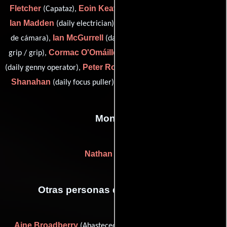
Fletcher
Eoin Keating
(Capataz),
(focus puller: pick-up unit),
Ian Madden
Vincent McEntee
(daily electrician),
(Asistente
Ian McGurrell
John Murphy
de cámara),
(daily grip),
(daily
Cormac O'Omáille
Peter O'Toole
grip / grip),
(focus puller),
Peter Rowan
Paul
(daily genny operator),
(stills photographer),
Shanahan
Daniel Walsh
(daily focus puller) y
(daily rigger)
Montaje
Nathan Nugent
Otras personas que participaron
Aine Broadberry
Alison Byrne
(Abastecedor),
(dialogue