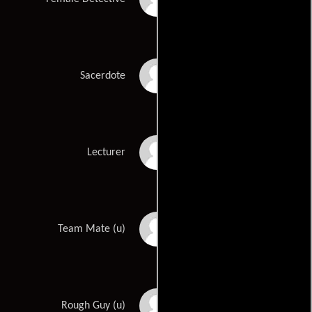
Tom Hickey
Sacerdote
Max Abrahamson
Lecturer
James Jake Martinez
Team Mate (u)
Ciaran McCabe
Rough Guy (u)