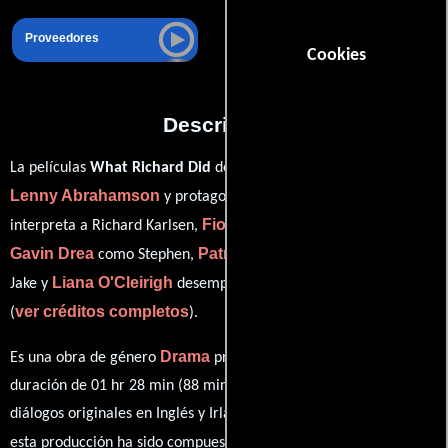
Proveedores
Cookies
Descripción
La películas
What Richard Did
del año 2012, está dirigida por
Lenny Abrahamson
Jack Reynor
y protagonizada por
quien
Fionn Walton
interpreta a Richard Karlsen,
en el papel de Cian,
Gavin Drea
Patrick Gibson
como Stephen,
personificando a
Liana O'Cleirigh
Jake y
desempeñando el papel de Clodagh
ver créditos completos
(
).
Drama
Es una obra de género
producida en Irlanda. Con una
duración de 01 hr 28 min (88 minutos), esta película tiene
diálogos originales en
Inglés
y
Irlandés
. La banda sonora para
Stephen Rennicks
esta producción ha sido compuesta por
.