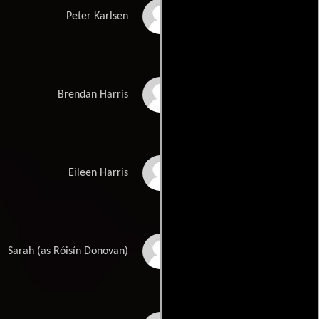
Lars Mikkelsen
Peter Karlsen
David Herlihy
Brendan Harris
Gabrielle Reidy
Eileen Harris
Roisin McTeggart
Sarah (as Róisín Donovan)
Donovan