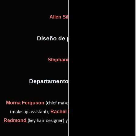
Allen Sillery
(vfx)
Diseño de producción
Stephanie Clerkin
Departamento de maquillaje
Morna Ferguson
Deirdre Fitzgerald
(chief makeup artist),
Rachel Molloy
Susie
(make up assistant),
(hair trainee),
Redmond
James Sinnott
(key hair designer) y
(hair assistant)