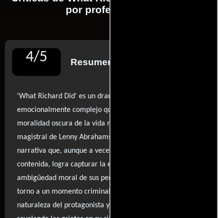
por profesionales
4
/
5
Resumen de reseñas
'What Richard Did' es un drama apasionante y
emocionalmente complejo que se adentra en la
moralidad oscura de la vida real. Con una dirección
magistral de Lenny Abrahamson, la película presenta una
narrativa que, aunque a veces puede parecer un tanto
contenida, logra capturar la esencia de la tensión y la
ambigüedad moral de sus personajes. La historia gira en
torno a un momento criminal que invita a cuestionar la
naturaleza del protagonista y sus justificaciones,