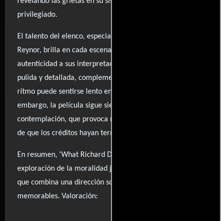
revelando las grietas en su sistema de valores
privilegiado.
El talento del elenco, especialmente del joven Jack
Reynor, brilla en cada escena, aportando profundidad y
autenticidad a sus interpretaciones. La cinematografía,
pulida y detallada, complementa la narrativa, aunque el
ritmo puede sentirse lento en ciertos momentos. Sin
embargo, la película sigue siendo una obra digna de
contemplación, que provoca reflexiones mucho después
de que los créditos hayan terminado de rodar.
En resumen, 'What Richard Did' es una valiosa
exploración de la moralidad juvenil y sus consecuencias,
que combina una dirección sobresaliente con actuaciones
memorables. Valoración:
..ver fuentes