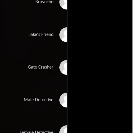
Peter Coonan
Bravucón
Morgan Morris
Jake's Friend
Cal Kenealy
Gate Crasher
Ger Mullally
Male Detective
Ruth McGill
Female Detective