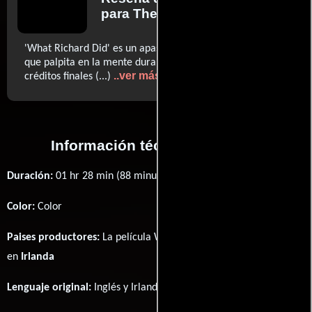
para The Guardian
'What Richard Did' es un apasionante e inteligente drama
que palpita en la mente durante horas después de los
..ver más
créditos finales (...)
Información técnica y general
Duración:
01 hr 28 min (88 minutos) .
Color:
Color
Paises productores:
La película What Richard Did fué producida
en
Irlanda
Lenguaje original:
Inglés
y
Irlandés
.