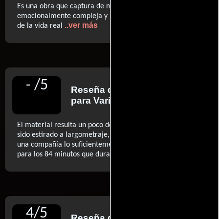
Es una obra que captura de manera convincente la
emocionalmente compleja y moralmente oscura textura
..ver más
de la vida real
-
/
5
Reseña de
Leslie Felperin
para Variety
El material resulta un poco débil, como un corto que ha
sido estirado a largometraje, aunque los personajes son
una compañía lo suficientemente agradable y simpática
..ver más
para los 84 minutos que dura la película
4
/
5
Reseña de
Peter Bradshaw