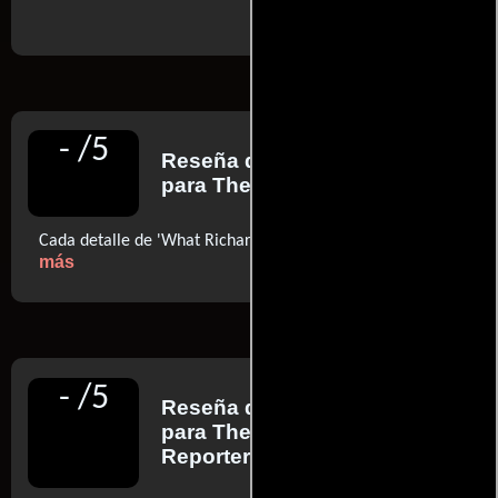
-
/
5
Reseña de
Stephen Holden
para The New York Times
..ver
Cada detalle de 'What Richard Did' suena a verdad
más
-
/
5
Reseña de
Stephen Dalton
para The Hollywood
Reporter