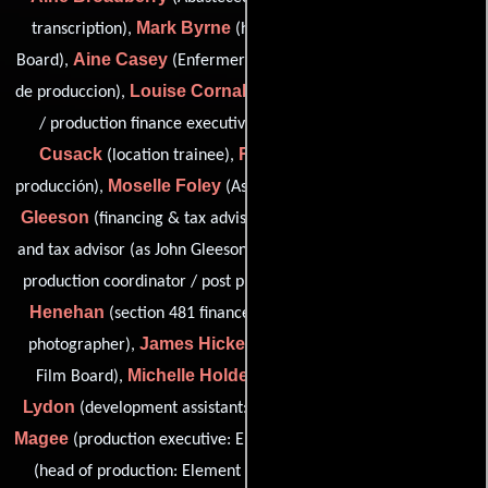
Mark Byrne
transcription),
(head of legal affairs: Irish Film
Aine Casey
Maria Collins
Board),
(Enfermera),
(Coordinador
Louise Cornally
de produccion),
(production finance executive
Fergal
/ production finance executive: Element Pictures),
Cusack
Rebecca Daly
(location trainee),
(Contador de
Moselle Foley
John P
producción),
(Asistente de producción),
Gleeson
(financing & tax advisor (as John Gleeson) / financing
Paula Heffernan
and tax advisor (as John Gleeson)),
(assistant
Roisin
production coordinator / post production coordinator),
Henehan
Jonathan Hession
(section 481 finance),
(daily
James Hickey
photographer),
(chief executive officer: Irish
Michelle Holden
Charlene
Film Board),
(extras liaison),
Lydon
Catherine
(development assistant: Element Pictures),
Magee
Lee Magiday
(production executive: Element Pictures),
Fiona McConnell
(head of production: Element Pictures),