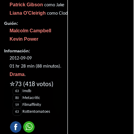
Patrick Gibson
como Jake
Liana O'Cleirigh
como Clodagh
Guión:
Malcolm Campbell
Kevin Power
Información:
2012-09-09
01 hr 28 min (88 minutos).
Drama
.
✮73
(418 votos)
Imdb
63
Metacritic
80
Filmaffinity
59
Rottentomatoes
63