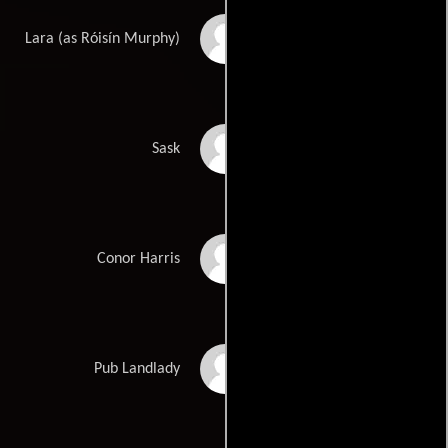
Roisin Murphy
Lara (as Róisín Murphy)
Eva-Jane Gaffney
Sask
Sam Keeley
Conor Harris
Aoife Duffin
Pub Landlady