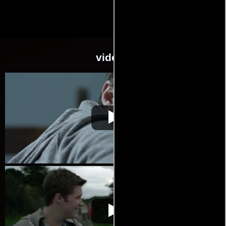
videos
What Richard
Video de la película What Richard
2012-09-
Did
Did
09
What Richard
Video de la película What Richard
2012-09-
Did
Did
09