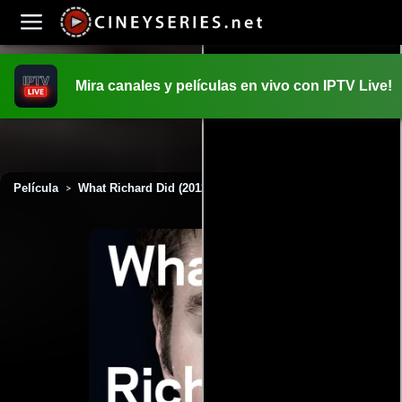
Mira canales y películas en vivo con IPTV Live!
INICIO
PELICULAS
Película
What Richard Did (2012)
>