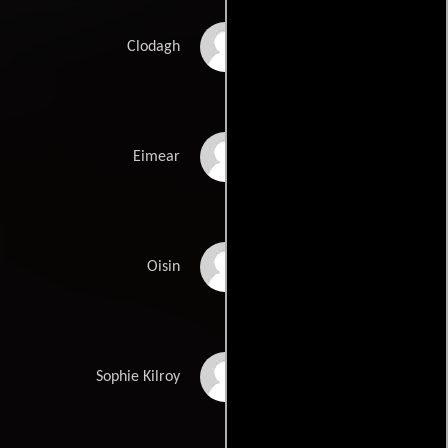
Liana O'Cleirigh
Clodagh
Rachel Gleeson
Eimear
Billy Gibson
Oisin
Mella Carron
Sophie Kilroy