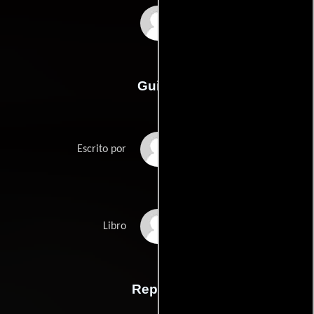
Lenny Abrahamson
Guión
Malcolm Campbells
Escrito por
Kevin Powers
Libro
Reparto