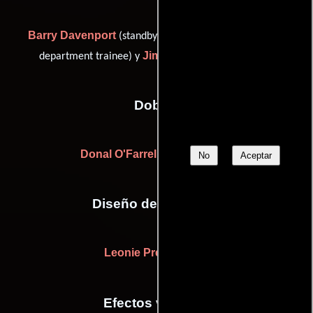
Barry Davenport
Jessica Timlin
(standby prop),
(art
Jim Walsh
department trainee) y
(Jefe de utilería)
Dobles
Donal O'Farrell
(fight arranger)
No
Aceptar
Diseño de vestuario
Leonie Prendergast
Efectos visuales