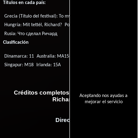
Títulos en cada país:
Grecia (Título del festival):
To mystiko tou Richard
Hungría:
Mit tettél, Richard?
Portugal:
O Que Fez o Richard
Rusia:
Что сделал Ричард
Clasificación
Dinamarca: 11
Australia: MA15+
Reino Unido: 15
Singapur: M18
Irlanda: 15A
Créditos completos de la película What
Aceptando nos ayudas a
Richard Did
mejorar el servicio
Dirección