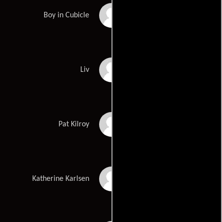
David Fennelly
Boy in Cubicle
Michelle Doherty
Liv
Padraic Delaney
Pat Kilroy
Lorraine Pilkington
Katherine Karlsen