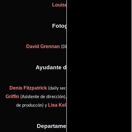
Louise Kiely
Fotografia
David Grennan
(Director de fotografía)
Ayudante de dirección
Denis Fitzpatrick
Sean
(daily second assistant director),
Griffin
Mike Hayes
(Asistente de dirección),
(Tercer asistente
Lisa Kelly
de produccón) y
(Asistente de dirección)
Departamento de arte