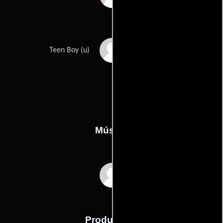
David Walsh
Teen Boy (u)
Música
Stephen Rennicks
Producción