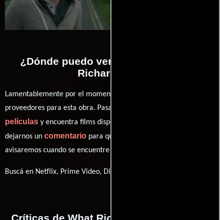
¿Dónde puedo ver la películas What
Richard Did?
Lamentablemente por el momento no contamos con enlaces a
proveedores para esta obra. Pasa por nuestro catálogo de
películas
y encuentra films disponibles. También puedes
comentario
dejarnos un
para que le demos prioridad y te
avisaremos cuando se encuentre disponible
Buscá en Netflix, Prime Video, Disney+
Críticas de What Richard Did realizadas