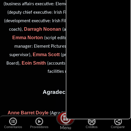
Teresa McGrane
(business affairs executive: Element Pictures),
Andrew Meehan
(deputy chief executive: Irish Film Board),
Ianek Murray
(development executive: Irish Film Board),
(vocal
Darragh Noonan
coach),
(accountant: Element Pictures),
Emma Norton
Victoria Owens
(script editor),
(office
Chris Roufs
manager: Element Pictures),
(Guionista
Emma Scott
supervisor),
(production executive: Irish Film
Eoin Smith
Peter Tighe
Board),
(accounts assistant) y
(post
facilities manager)
Agradecimientos
Anne Barret Doyle
Cleona Ní
(Agradecimiento especial),
Chrualaoi
Jim Duggan
(Agradecimiento especial),
(Gracias),
Comentarios
Proveedores
Créditos
Compartir
Menu
Catherine Fitzgerald
Sinéad Gleeson
(Gracias),