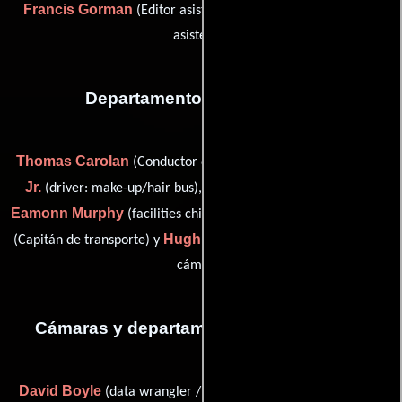
Francis Gorman
Gavin Hinfey
(Editor asistente) y
(Editor
asistente)
Departamento de transporte
Thomas Carolan
Michael Farrell
(Conductor del microbús),
Jr.
Brendan King
(driver: make-up/hair bus),
(Conductor),
Eamonn Murphy
Kenneth Quinn
(facilities chief and driver),
Hugh Wasson
(Capitán de transporte) y
(Chófer: camión de la
cámara)
Cámaras y departamento de electricidad
David Boyle
Tim
(data wrangler / second assistant camera),