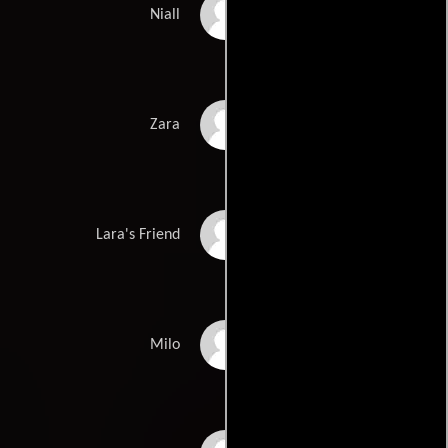
Ruairi O'Connor
Niall
Toni O'Rourke
Zara
Leah Minto
Lara's Friend
Shaun Dunne
Milo