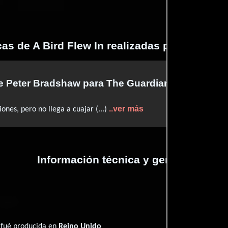
cas de A Bird Flew In realizadas por profesi
de
Peter Bradshaw
para The Guardian
..ver más
ones, pero no llega a cuajar (...)
Información técnica y general
n fué producida en
Reino Unido