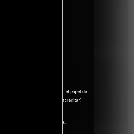
Jeff Fahey
nterpreta a David,
en el papel de
l papel de Dueño de club (sin acreditar)
iene diálogos originales en
Inglés
.