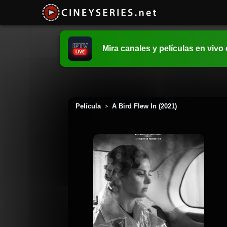
Mira canales y películas en vivo
Película
A Bird Flew In (2021)
>