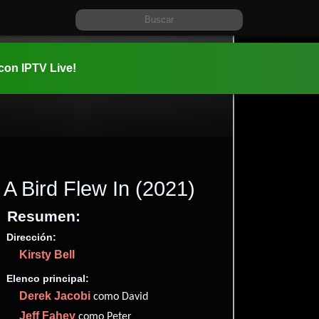
 con IPTV Live!
A Bird Flew In
(2021)
Resumen:
Dirección:
Información:
Kirsty Bell
2021-10-3
1h 31m (91
Elenco principal:
Drama
.
Derek Jacobi
como David
✮49
Jeff Fahey
como Peter