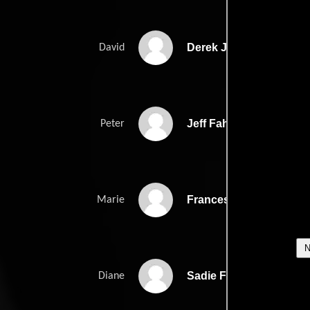
Derek Jacobi
David
Jeff Fahey
Peter
Frances Barber
Marie
Sadie Frost
Diane