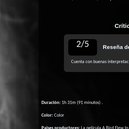
Críti
2
/
5
Reseña 
Cuenta con buenas interpretaci
Duración:
1h 31m (91 minutos) .
Color:
Color
Paises productores:
La película A Bird Flew I