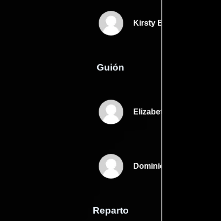
Kirsty Bell
Guión
Elizabeth Morriss
Dominic Wellss
Reparto