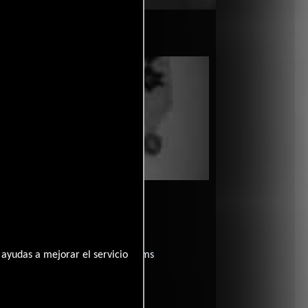
?
películas
ogo de
y encuentra films
ayudas a mejorar el servicio
entre disponible