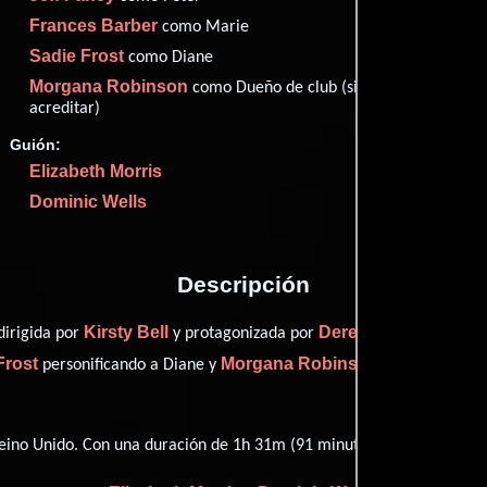
Imdb
49
Frances Barber
como Marie
Sadie Frost
como Diane
Morgana Robinson
como Dueño de club (sin
acreditar)
Guión:
Proveedores
Elizabeth Morris
Dominic Wells
Descripción
Kirsty Bell
Derek Jacobi
dirigida por
y protagonizada por
quien i
Frost
Morgana Robinson
personificando a Diane y
desempeñando e
ino Unido. Con una duración de 1h 31m (91 minutos), esta película t