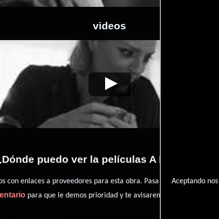
videos
A Bird Flew In
Video de la película A Bird Flew In
2021-10-31
¿Dónde puedo ver la películas A Bird Flew In
con enlaces a proveedores para esta obra. Pasa por nuestro catál
Aceptando nos 
entario
para que le demos prioridad y te avisaremos cuando se encu