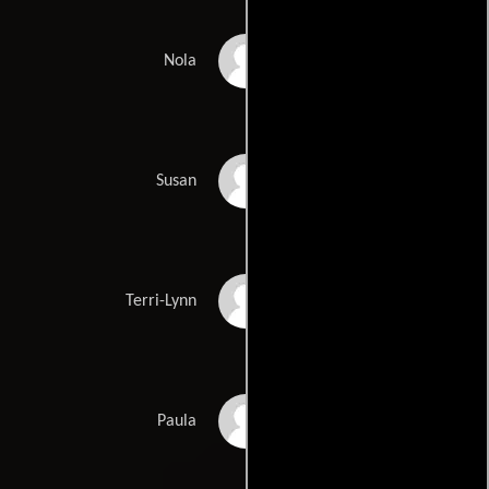
Chelsea Muirhead
Nola
Jennifer Wigmore
Susan
Perrie Voss
Terri-Lynn
Gwenlyn Cumyn
Paula