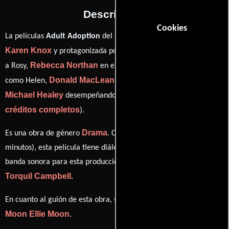
Descripción
Cookies
La películas
Adult Adoption
del año 2022, está dirigida por
Karen Knox
Ellie Moon
y protagonizada por
quien interpreta
Rebecca Northan
Leah Doz
a Rosy,
en el papel de Jane,
Donald MacLean Jr.
como Helen,
personificando a Dan y
Michael Healey
ver
desempeñando el papel de Brian (
créditos completos
).
Drama
Es una obra de género
. Con una duración de 1h 30m (90
minutos), esta película tiene diálogos originales en
Inglés
. La
banda sonora para esta producción ha sido compuesta por
Torquil Campbell
.
Ellie
En cuanto al guión de esta obra, se encuentra a cargo de
Moon
Ellie Moon
.