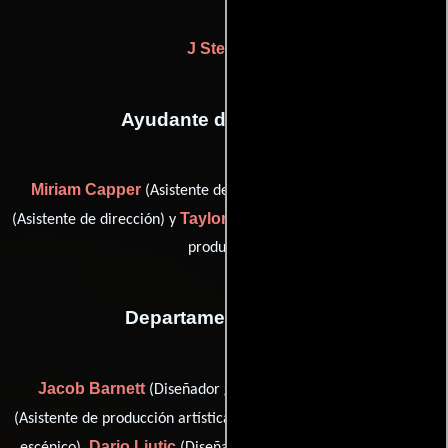
J Stevens
Ayudante de dirección
Miriam Capper
Thaddeus Eng
(Asistente de dirección),
Taylor Whittaker
(Asistente de dirección) y
(Tercer asistente de
produccón)
Departamento de arte
Jacob Barnett
Jonathan Chung
(Diseñador gráfico),
Michael Esposito II
(Asistente de producción artística),
(Pintor
Dario Ljutic
Mia Ines Rivera
escénico),
(Diseñador gráfico),