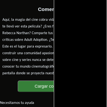
Comentarios
Aquí, la magia del cine cobra vida a través de tus opiniones. ¿Qué
te llevó ver esta película? ¿Eres fan de Karen Knox, Ellie Moon o
Rebecca Northan? Comparte tus pensamientos, emociones y
críticas sobre Adult Adoption. ¿Te hizo reír, llorar o reflexionar?
Este es el lugar para expresarlo. ¡No te guardes nada! Queremos
construir una comunidad apasionada donde la conversación
sobre cine y series nunca se detenga. Únete a la charla y déjanos
conocer tu mundo cinematográfico. ¡Los comentarios son la
pantalla donde se proyecta nuestra diversidad de opiniones!
Cargar comentarios
Necesitamos tu ayuda