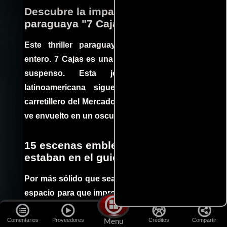
Descubre la impactante película
paraguaya "7 Cajas"
Este thriller paraguayo cautivó al mundo
entero. 7 Cajas es una explosión de acción y
suspenso. Esta joya cinematográfica
latinoamericana sigue la historia de un
carretillero del Mercado 4 de Asunción que se
ve envuelto en un oscuro mundo de crimen
15 escenas emblemáticas que no
estaban en el guion
Por más sólido que sea un guión siempre hay
espacio para que improvisaciones que se dan
durante el rodaje de determinadas escenas
Comentarios
Proveedores
Créditos
Compartir
queden en el producto final.
Menu