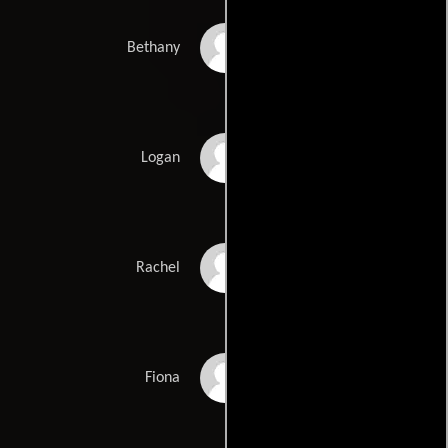
Tess Degenstein
Bethany
Michael Esposito II
Logan
Robyn Laliberte
Rachel
Joella Crichton
Fiona