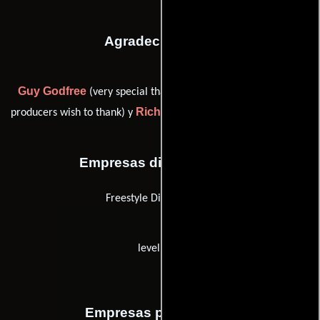
Agradecimientos
Guy Godfree
Jeremy LaLonde
(very special thanks),
(the
Richard Moon
producers wish to thank) y
(very special thanks)
Empresas distribuidoras
Freestyle Digital Media
levelFILM
Empresas productoras