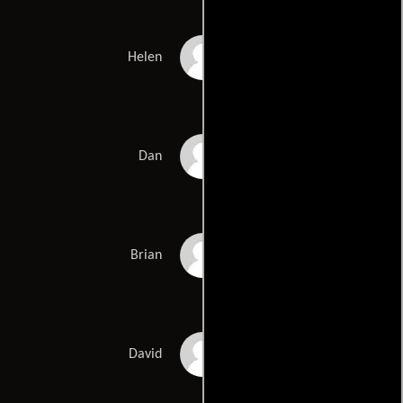
Leah Doz
Helen
Donald MacLean Jr.
Dan
Michael Healey
Brian
Craig Lauzon
David