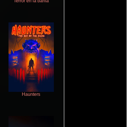
Terror en la bahía
De pura raza
Haunters
Otra ridícula película de baile