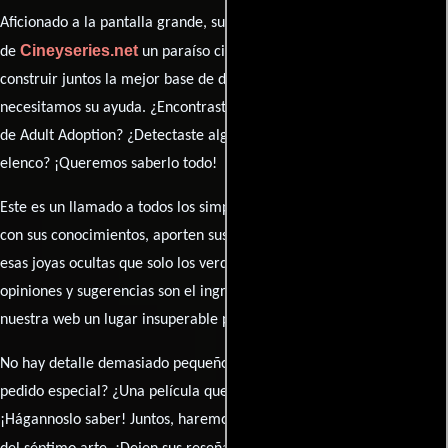
Aficionado a la pantalla grande, su participación es clave para hacer
Cineyseries.net
de
un paraíso cinéfilo completo. Queremos
construir juntos la mejor base de datos cinematográfica, pero
necesitamos su ayuda. ¿Encontraste algún dato faltante en la ficha
de Adult Adoption? ¿Detectaste algún error en la sinopsis o el
elenco? ¡Queremos saberlo todo!
Este es un llamado a todos los simpatizantes del cine: contribuyan
con sus conocimientos, aporten sus descubrimientos y compartan
esas joyas ocultas que solo los verdaderos fanáticos conocen. Sus
opiniones y sugerencias son el ingrediente secreto que hará de
nuestra web un lugar insuperable para los amantes del celuloide.
No hay detalle demasiado pequeño ni opinión insignificante. ¿Algún
pedido especial? ¿Una película que sueñas con ver reseñada?
¡Hágannoslo saber! Juntos, haremos de esta comunidad el epicentro
caja de comentarios