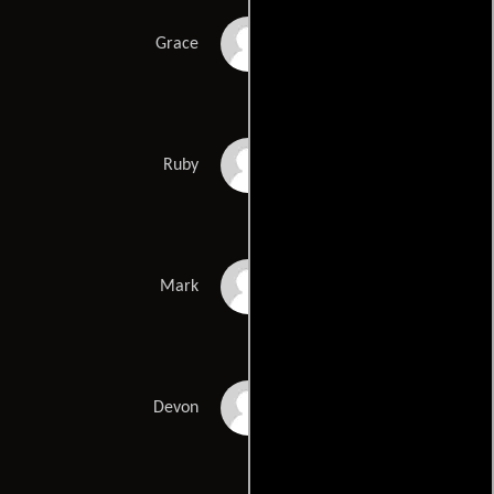
Alison Deon
Grace
Sloane Nelah
Ruby
Eveleigh
Jeremy Ferdman
Mark
Andrew Nicholas
Devon
McCann Smith