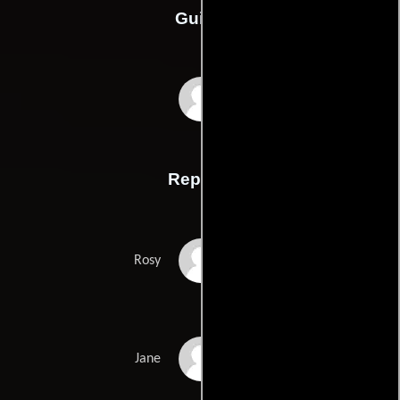
Guión
Ellie Moons
Reparto
Ellie Moon
Rosy
Rebecca Northan
Jane