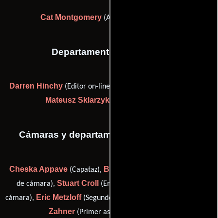
Cat Montgomery
(Asistente de vestuario)
Departamento de editorial
Darren Hinchy
Aj McLauchlin
(Editor on-line),
(Colorista) y
Mateusz Sklarzyk
(finishing producer)
Cámaras y departamento de electricidad
Cheska Appave
Bassem Azer
(Capataz),
(Primer asistente
Stuart Croll
de cámara),
(Encargado de equipamiento de
Eric Metzloff
Carine
cámara),
(Segundo asistente de cámara) y
Zahner
(Primer asistente de cámara)