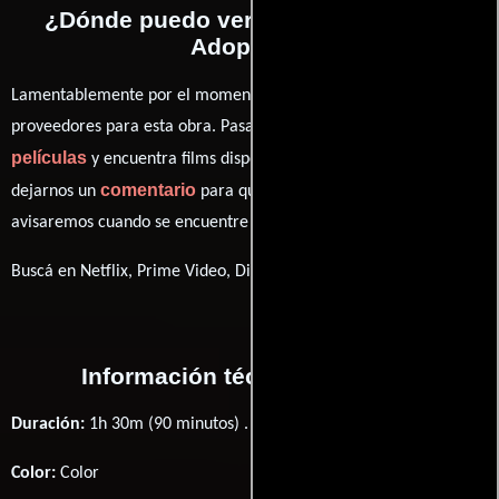
¿Dónde puedo ver la películas Adult
Adoption?
Lamentablemente por el momento no contamos con enlaces a
proveedores para esta obra. Pasa por nuestro catálogo de
películas
y encuentra films disponibles. También puedes
comentario
dejarnos un
para que le demos prioridad y te
avisaremos cuando se encuentre disponible
Buscá en Netflix, Prime Video, Disney+
Información técnica y general
Duración:
1h 30m (90 minutos) .
Color:
Color