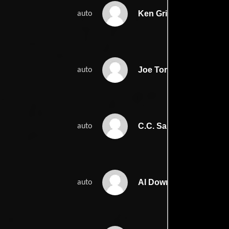
Ken Griffey Jr.
auto
Joe Torre
auto
C.C. Sabathia
auto
Al Downing
auto