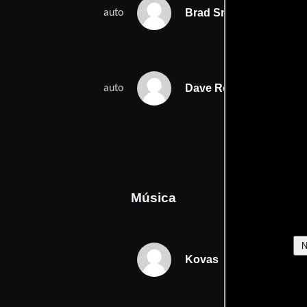
Brad Snyder
auto
Dave Roberts
auto
Música
Kovas