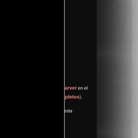
Tim McCarver
nterpreta a Narrador,
en el
ver créditos completos
el de auto (
).
minutos). La banda sonora para esta
rs by)).