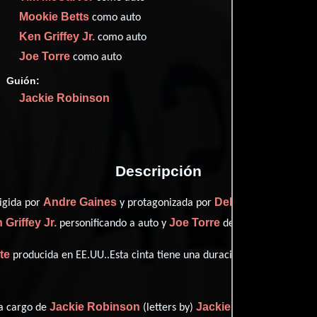
Imdb
70
Mookie Betts
como auto
Ken Griffey Jr.
como auto
Joe Torre
como auto
Guión:
Proveedores
Jackie Robinson
Descripción
Andre Gaines
Delbert Hunt
rigida por
y protagonizada por
quien i
 Griffey Jr.
Joe Torre
personificando a auto y
desempeñando el pap
te
producida en EE.UU..Esta cinta tiene una duración de 1h 27m (87 
Jackie Robinson
Jackie Robinson
 a cargo de
(letters by)
((lette