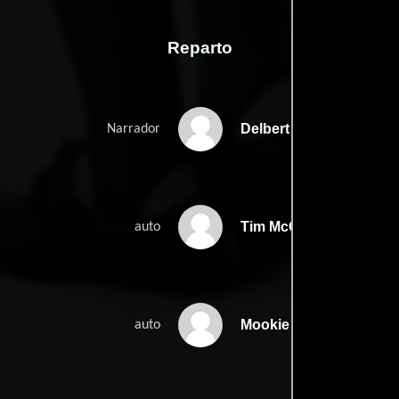
Reparto
Delbert Hunt
Narrador
Tim McCarver
auto
Mookie Betts
auto