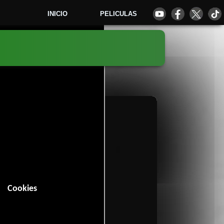
INICIO
PELICULAS
8
Cookies
 minutos).
tal
Deporte
y
.