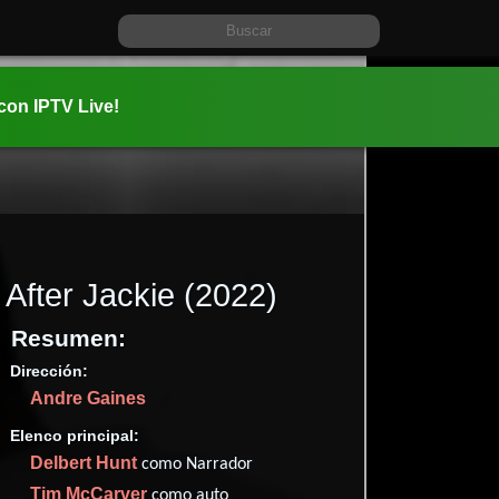
 con IPTV Live!
After Jackie
(2022)
Resumen:
Dirección:
Información:
Andre Gaines
2022-06-1
1h 27m (87
Elenco principal:
Documen
Delbert Hunt
como Narrador
✮70
Tim McCarver
como auto