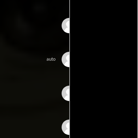
Gary Farmer
Jim Goddard
auto
Richard Griffiths
Ian Holm