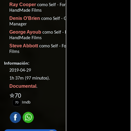
Ray Cooper
como Self - Former Head of Production
HandMade Films
Denis O'Brien
como Self - George Harrison's Business
Manager
George Ayoub
como Self - Former International Sales
HandMade Films
Steve Abbott
como Self - Former Accountant HandMade
Films
Información:
2019-04-29
1h 37m (97 minutos).
Documental
.
✮70
Imdb
70