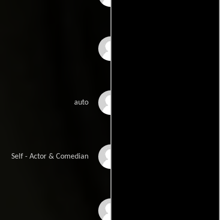
Robbie Coltrane
Sean Connery
auto
Billy Connolly
Self - Actor & Comedian
Jeff Daniels