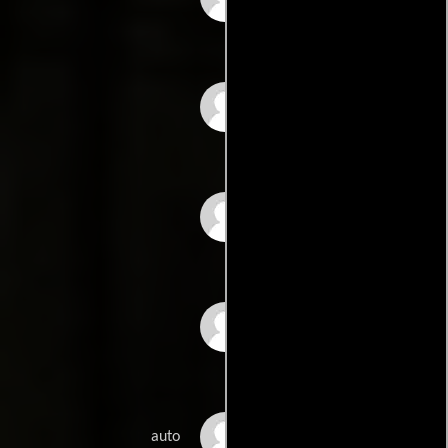
Pierce Brosnan
Jim Carter
Graham Chapman
Eric Clapton
auto