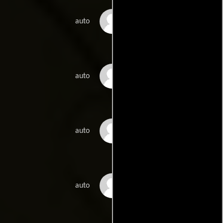
Elton John
auto
John Lennon
auto
Paul McCartney
auto
Jack Purvis
auto