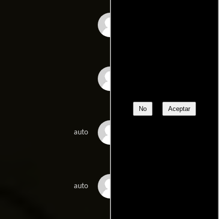
Frank Whaley
Richard Wilson
No
Aceptar
Kenny Baker
auto
Malcolm Dixon
auto