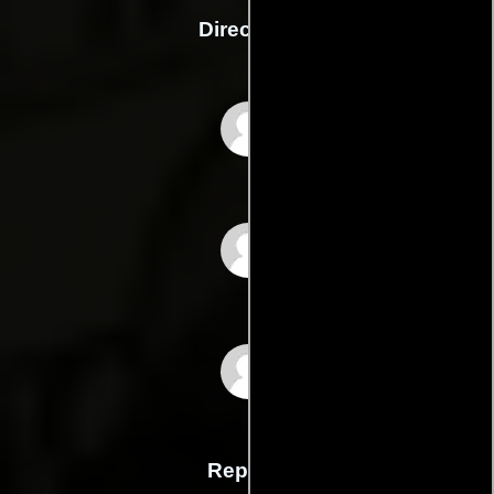
Dirección
Bill Jones
Kim Leggatt
Ben Timlett
Reparto