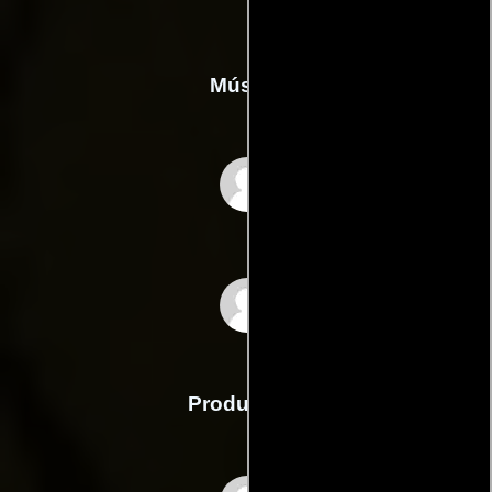
Música
John Greswell
Andy Mellon
Producción