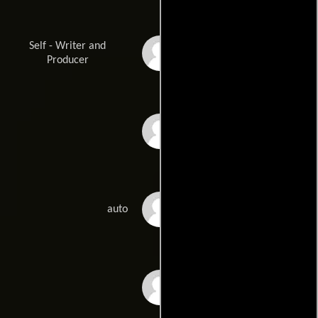
Self - Writer and
John Kohn
Producer
Jon Lord
Madonna
auto
Paul McGann