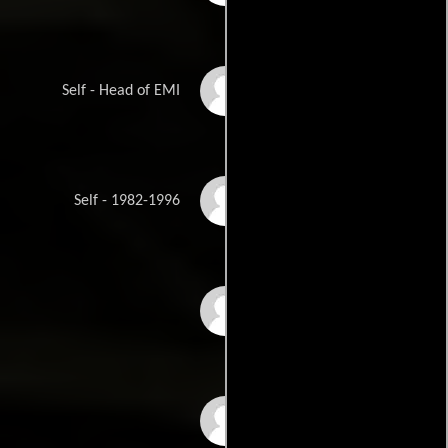
Bernard Delfont
Self - Head of EMI
Denis the Cat
Self - 1982-1996
Shelley Duvall
Denholm Elliott