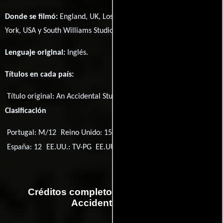
Donde se filmó:
England, UK, Los Angeles, California, USA, New
York, USA y South Williams Studio, Dublin, Ireland.
Lenguaje original:
Inglés
.
Títulos en cada país:
Título original:
An Accidental Studio
Clasificación
Portugal: M/12
Reino Unido: 15
Finlandia: K-12
Noruega: 12
España: 12
EE.UU.: TV-PG
EE.UU.: TV-14
Créditos completos de la película An
Accidental Studio