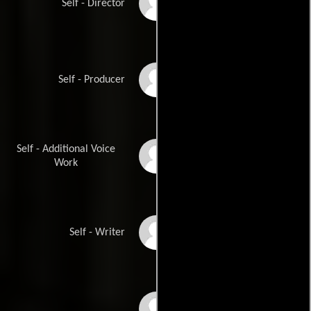
Jonathan Wacks
Self - Director
Stephen Woolley
Self - Producer
Self - Additional Voice
Chris Grant
Work
Alan Bennett
Self - Writer
Jim Broadbent