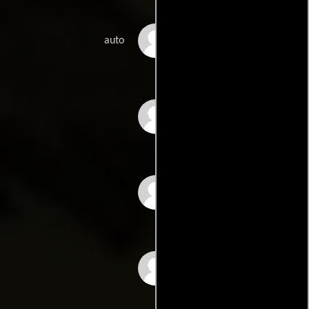
Maggie Smith
auto
Ringo Starr
Michael Tucker
Craig Warnock