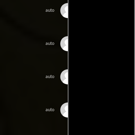
David Rappaport
auto
Tiny Ross
auto
Peter Sellers
auto
Gene Shalit
auto