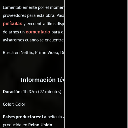
Lamentablemente por el momento no contamos con enlaces a
proveedores para esta obra. Pasa por nuestro catálogo de
películas
y encuentra films disponibles. También puedes
comentario
dejarnos un
para que le demos prioridad y te
avisaremos cuando se encuentre disponible
Buscá en Netflix, Prime Video, Disney+
Información técnica y general
Duración:
1h 37m (97 minutos) .
Color:
Color
Paises productores:
La película An Accidental Studio fué
producida en
Reino Unido