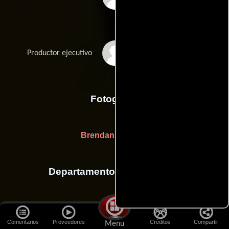
Nicky Davies Williams
Productor ejecutivo
Fotografia
Brendan McGinty
Departamento de animación
Jesse Sanders
Justin Weyers
(Animador) y
(Animador)
Comentarios
Proveedores
Créditos
Compartir
Menu