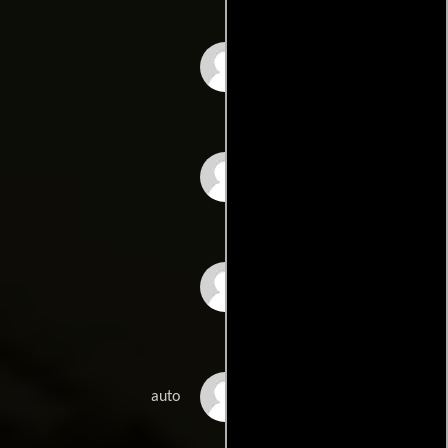
Sean Penn
Valerie Perrine
Pete Postlethwaite
Randy Quaid
auto