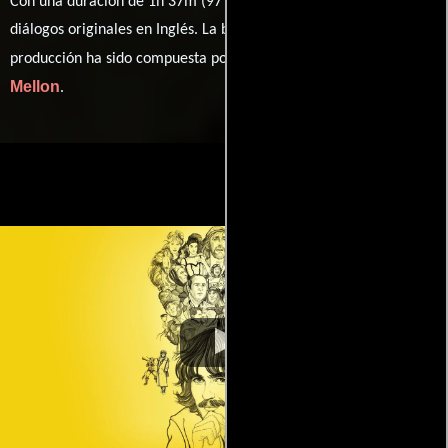
Con una duración de 1h 37m (97 minutos), esta película tiene
diálogos originales en
Inglés
. La banda sonora para esta
John Greswell
Andy
producción ha sido compuesta por
y
Mellon
.