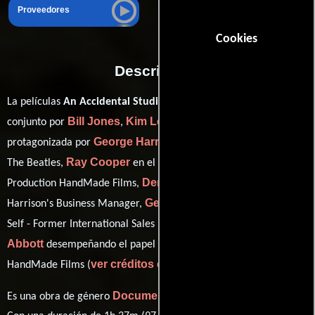
Proveedores
Cookies
Descripción
La películas
An Accidental Studio
del año 2019, está dirigida en
Bill Jones
Kim Leggatt
Ben Timlett
conjunto por
,
y
y
George Harrison
protagonizada por
quien interpreta a Self -
Ray Cooper
The Beatles,
en el papel de Self - Former Head of
Denis O'Brien
Production HandMade Films,
como Self - George
George Ayoub
Harrison's Business Manager,
personificando a
Steve
Self - Former International Sales HandMade Films y
Abbott
desempeñando el papel de Self - Former Accountant
ver créditos completos
HandMade Films (
).
Documental
Es una obra de género
producida en Reino Unido.