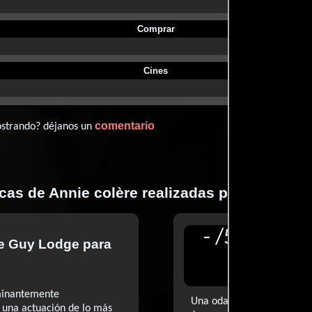
Comprar
Cines
comentario
ostrando? déjanos un
icas de Annie colère realizadas por profesio
-
/
5
de
Guy Lodge
para
Reseñ
Hristo
ominantemente
Una oda a la solidaridad f
 una actuación de lo más