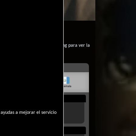
?
contratar un servicio de streming para ver la
livia
Venezuela
Guatemala
Rep. Dom.
Uruguay
ayudas a mejorar el servicio