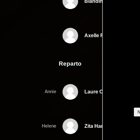
Blandine Lenoirs
Axelle Roperts
Reparto
Laure Calamy
Annie
Zita Hanrot
Helene