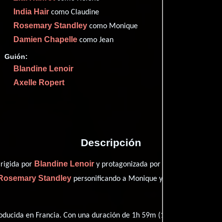
Imdb
68
India Hair
como Claudine
Them
78
Rosemary Standley
como Monique
Filma
60
Damien Chapelle
como Jean
Rott
68
Guión:
Blandine Lenoir
Axelle Ropert
Proveedores
Descripción
Blandine Lenoir
Laure Calamy
irigida por
y protagonizada por
qu
Rosemary Standley
Damien Chapel
personificando a Monique y
ducida en Francia. Con una duración de 1h 59m (119 minutos), esta p