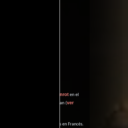
oviedb
ffinity
entomatoes
Zita Hanrot
ien interpreta a Annie,
en el
le
ver
desempeñando el papel de Jean (
elícula tiene diálogos originales en
Francés
.