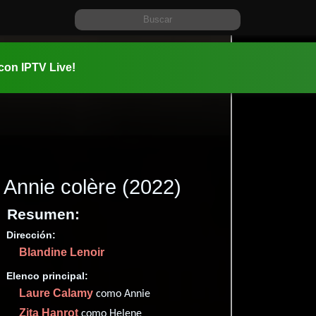
 con IPTV Live!
Annie colère
(2022)
Resumen:
Dirección:
Información:
Blandine Lenoir
2022-08-1
1h 59m (11
Elenco principal:
Comedia
Laure Calamy
como Annie
✮69
(15
Zita Hanrot
como Helene