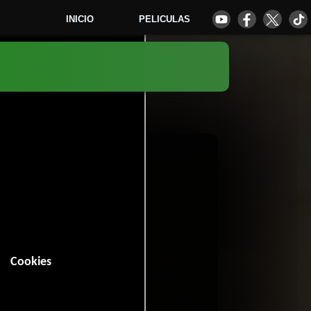
INICIO
PELICULAS
1
Cookies
9 minutos).
Drama
y
.
2 votos)