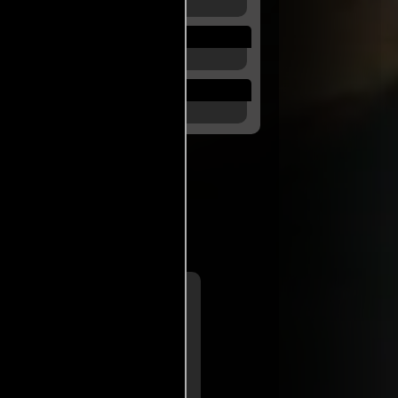
nales
a de
Mariana
va
para Cineuropa
emenina (...) Una película de