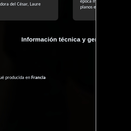
época muy bien montada, 
dora del César, Laure
planos en los momentos d
Información técnica y general
fué producida en
Francia