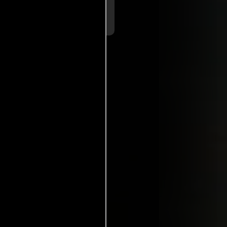
con unos potentes primeros
..ver más
ramáticos