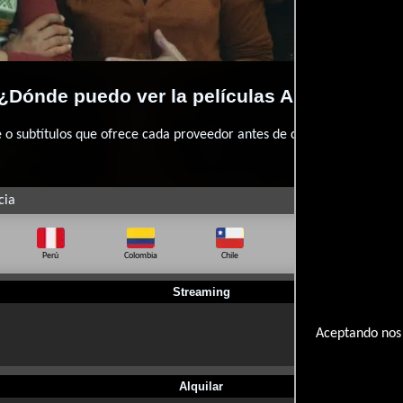
¿Dónde puedo ver la películas Annie colère
 subtítulos que ofrece cada proveedor antes de comprar, alquilar o 
cia
Perú
Colombia
Chile
Ecuador
Bo
Streaming
Aceptando nos 
Alquilar