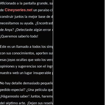
Aficionado a la pantalla grande, su participación es clave para hacer
Cineyseries.net
de
un paraíso cinéfilo completo. Queremos
construir juntos la mejor base de datos cinematográfica, pero
necesitamos su ayuda. ¿Encontraste algún dato faltante en la ficha
de Anya? ¿Detectaste algún error en la sinopsis o el elenco?
¡Queremos saberlo todo!
Este es un llamado a todos los simpatizantes del cine: contribuyan
con sus conocimientos, aporten sus descubrimientos y compartan
esas joyas ocultas que solo los verdaderos fanáticos conocen. Sus
opiniones y sugerencias son el ingrediente secreto que hará de
nuestra web un lugar insuperable para los amantes del celuloide.
No hay detalle demasiado pequeño ni opinión insignificante. ¿Algún
pedido especial? ¿Una película que sueñas con ver reseñada?
¡Hágannoslo saber! Juntos, haremos de esta comunidad el epicentro
caja de comentarios
del séptimo arte. ¡Dejen sus reseña en la
y