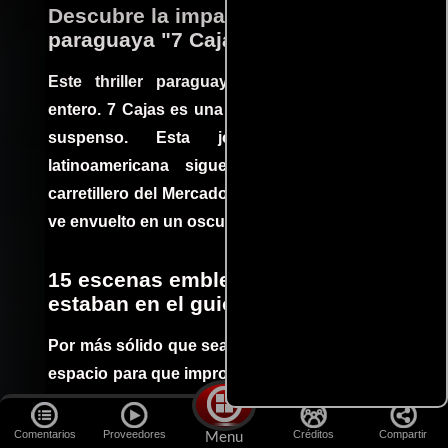
Descubre la impactante película
paraguaya "7 Cajas"
Este thriller paraguayo cautivó al mundo
entero. 7 Cajas es una explosión de acción y
suspenso. Esta joya cinematográfica
latinoamericana sigue la historia de un
carretillero del Mercado 4 de Asunción que se
ve envuelto en un oscuro mundo de crimen
15 escenas emblemáticas que no
estaban en el guion
Por más sólido que sea un guión siempre hay
espacio para que improvisaciones que se dan
durante el rodaje de determinadas escenas
queden en el producto final.
Comentarios
Proveedores
Créditos
Compartir
Menu