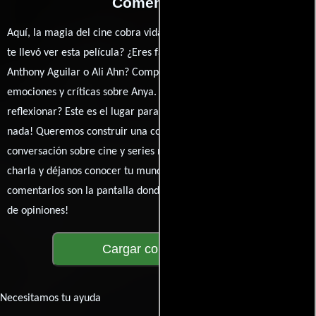
Comentarios
Aquí, la magia del cine cobra vida a través de tus opiniones. ¿Qué
te llevó ver esta película? ¿Eres fan de Jacob Akira Okada,
Anthony Aguilar o Ali Ahn? Comparte tus pensamientos,
emociones y críticas sobre Anya. ¿Te hizo reír, llorar o
reflexionar? Este es el lugar para expresarlo. ¡No te guardes
nada! Queremos construir una comunidad apasionada donde la
conversación sobre cine y series nunca se detenga. Únete a la
charla y déjanos conocer tu mundo cinematográfico. ¡Los
comentarios son la pantalla donde se proyecta nuestra diversidad
de opiniones!
Cargar comentarios
Necesitamos tu ayuda