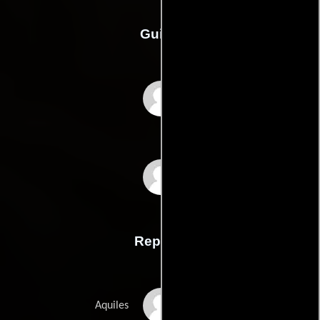
Guión
Carylanna Taylors
Jacob Akira Okadas
Reparto
Anthony Aguilar
Aquiles