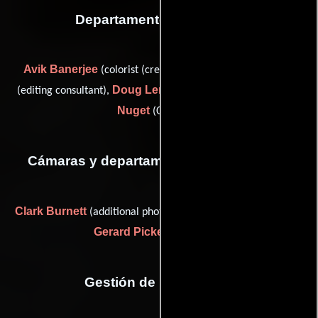
Departamento de editorial
Avik Banerjee
Patrice Bowman
(colorist (credit only)),
Doug Lenox
Mike
(editing consultant),
(consulting editor) y
Nuget
(Colorista)
Cámaras y departamento de electricidad
Clark Burnett
(additional photography / still photographer) y
Gerard Pickett
(Fotógrafo)
Gestión de producción