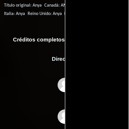
Título original:
Anya
Canadá:
ANYA
Alemania:
Anya
Italia:
Anya
Reino Unido:
Anya
EE.UU.:
Anya
Créditos completos de la película Anya
Dirección
Jacob Akira Okada
Carylanna Taylor