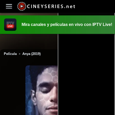
Mira canales y películas en vivo con IPTV Live!
INICIO
PELICULAS
Película
Anya (2019)
>