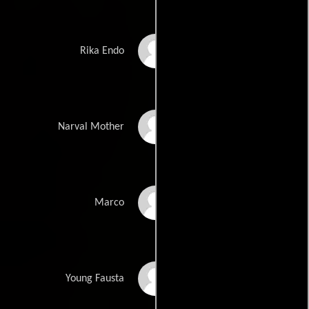
Olivia Oguma
Rika Endo
Geisha Otero
Narval Mother
Gil Perez-Abraham
Marco
Tess Romero
Young Fausta