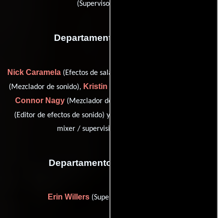
(Supervisor musical)
Departamento de sonido
Nick Caramela
Nicholas Carignan
(Efectos de sala (Foley)),
Kristin Catuogno
(Mezclador de sonido),
(Editor de diálogo),
Connor Nagy
Tyler Newhouse
(Mezclador de efectos),
Ric Schnupp
(Editor de efectos de sonido) y
(re-recording
mixer / supervising sound editor)
Departamento de vestuario
Erin Willers
(Supervisor de vestuario)