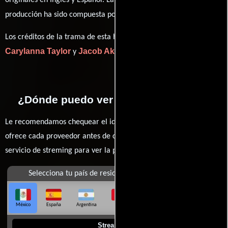
originales en
Inglés
y
Español
. La banda sonora para esta
Jon Irabagon
producción ha sido compuesta por
.
Los créditos de la trama de esta historia están divididos entre
Carylanna Taylor
Jacob Akira Okada
y
.
¿Dónde puedo ver la películas Anya?
Le recomendamos chequear el idioma, doblaje o subtítulos que
ofrece cada proveedor antes de comprar, alquilar o contratar un
servicio de streming para ver la películas.
Selecciona tu país de residencia
México
España
Argentina
Perú
Colombia
Chile
Ecuador
Streaming