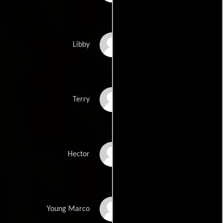
Ali Ahn
Libby
Mary Theresa
Terry
Archbold
Diego A. Arellano
Hector
Dylan Booth
Young Marco