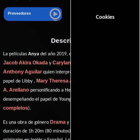
Proveedores
Cookies
Descripción
La películas
Anya
del año 2019, está dirigida en conjunto por
Jacob Akira Okada
Carylanna Taylor
y
y protagonizada por
Anthony Aguilar
Ali Ahn
quien interpreta a Aquiles,
en el
Mary Theresa Archbold
Diego
papel de Libby ,
como Terry,
A. Arellano
Dylan Booth
personificando a Hector y
ver créditos
desempeñando el papel de Young Marco (
completos
).
Drama
Ciencia ficción
Es una obra de género
y
. Con una
duración de 1h 20m (80 minutos), esta película tiene diálogos