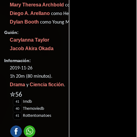
Mary Theresa Archbold
como Terry
Diego A. Arellano
como Hector
Dylan Booth
como Young Marco
Guión:
Carylanna Taylor
Jacob Akira Okada
Información:
2019-11-26
1h 20m (80 minutos).
Drama
Ciencia ficción
y
.
✮56
Imdb
41
Themoviedb
40
Rottentomatoes
41