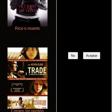
Rico o muerto
De pura raza
No
Aceptar
Crimen sin perdón
Pobres criaturas