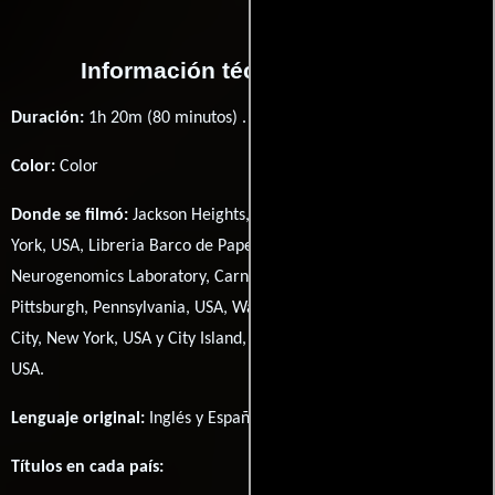
Información técnica y general
Duración:
1h 20m (80 minutos) .
Color:
Color
Donde se filmó:
Jackson Heights, Queens, New York City, New
York, USA, Libreria Barco de Papel, Queens, New York, USA,
Neurogenomics Laboratory, Carnegie Mellon University,
Pittsburgh, Pennsylvania, USA, Washington Heights, New York
City, New York, USA y City Island, Bronx, New York City, New York,
USA.
Lenguaje original:
Inglés
y
Español
.
Títulos en cada país: