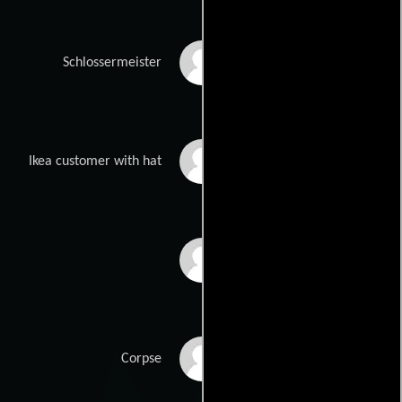
Johann Bednar
Schlossermeister
Lukas Fuchs
Ikea customer with hat
Louis Markovics
Roland Trnka
Corpse