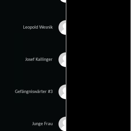
Klaus Rott
Leopold Wesnik
Reinhold G. Moritz
Josef Kallinger
Martin Oberhauser
Gefängniswärter #3
Magdalena
Junge Frau
Kronschläger