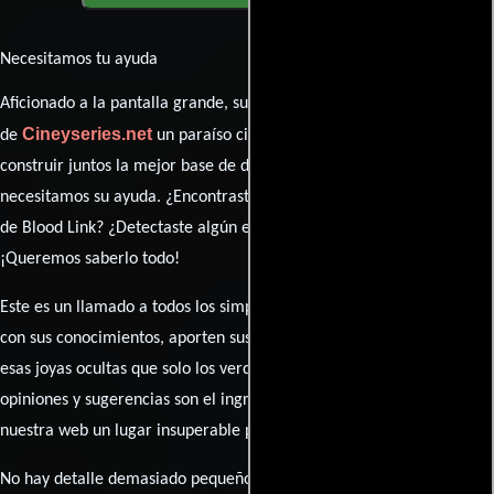
Necesitamos tu ayuda
Aficionado a la pantalla grande, su participación es clave para hacer
Cineyseries.net
de
un paraíso cinéfilo completo. Queremos
construir juntos la mejor base de datos cinematográfica, pero
necesitamos su ayuda. ¿Encontraste algún dato faltante en la ficha
de Blood Link? ¿Detectaste algún error en la sinopsis o el elenco?
¡Queremos saberlo todo!
Este es un llamado a todos los simpatizantes del cine: contribuyan
con sus conocimientos, aporten sus descubrimientos y compartan
esas joyas ocultas que solo los verdaderos fanáticos conocen. Sus
opiniones y sugerencias son el ingrediente secreto que hará de
nuestra web un lugar insuperable para los amantes del celuloide.
No hay detalle demasiado pequeño ni opinión insignificante. ¿Algún