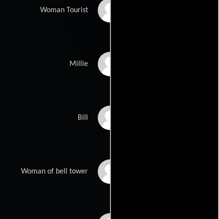
Henriette
Woman Tourist
Gonnermann
Vonne Sherman
Millie
Peter Mannering
Bill
Yael Forti
Woman of bell tower