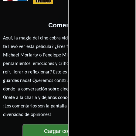
Comentarios
Aquí, la magia del cine cobra vida a través de tus opiniones. ¿Qué
te llevó ver esta película? ¿Eres fan de Alberto De Martino,
Michael Moriarty o Penelope Milford? Comparte tus
pensamientos, emociones y críticas sobre Blood Link. ¿Te hizo
reír, llorar o reflexionar? Este es el lugar para expresarlo. ¡No te
guardes nada! Queremos construir una comunidad apasionada
donde la conversación sobre cine y series nunca se detenga.
Únete a la charla y déjanos conocer tu mundo cinematográfico.
¡Los comentarios son la pantalla donde se proyecta nuestra
diversidad de opiniones!
Cargar comentarios