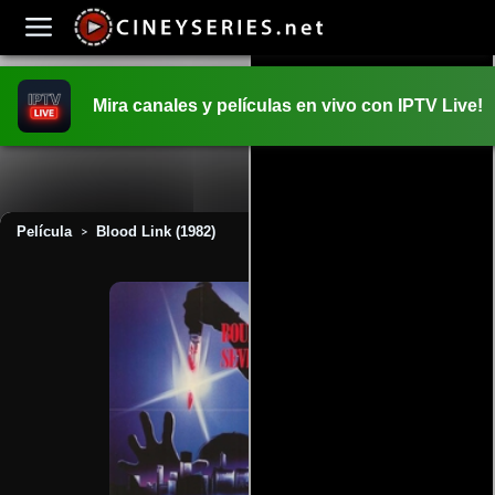
Mira canales y películas en vivo con IPTV Live!
INICIO
PELICULAS
Película
Blood Link (1982)
>