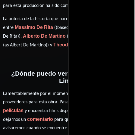
Ennio Morricone
para esta producción ha sido compuesta por
.
La autoría de la historia que narra esta obra está compartida
Massimo De Rita
entre
((based on an original story by) (as Max
Alberto De Martino
De Rita)),
((based on an original story by)
Theodore Apstein
(as Albert De Martino)) y
(guión).
¿Dónde puedo ver la películas Blood
Link?
Lamentablemente por el momento no contamos con enlaces a
proveedores para esta obra. Pasa por nuestro catálogo de
películas
y encuentra films disponibles. También puedes
comentario
dejarnos un
para que le demos prioridad y te
avisaremos cuando se encuentre disponible