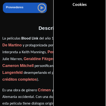
Cookies
Proveedores
Descripción
Alberto
La películas
Blood Link
del año 1982, está dirigida por
De Martino
Michael Moriarty
y protagonizada por
quien
Penelope Milford
interpreta a Keith Mannings,
en el papel de
Geraldine Fitzgerald
Julie Warren,
como Mrs. Thomason,
Cameron Mitchell
Sarah
personificando a Bud Waldo y
Langenfeld
ver
desempeñando el papel de Christine Waldo (
créditos completos
).
Crimen
Horror
Es una obra de género
y
producida en Italia y
Alemania occidental. Con una duración de 1h 38m (98 minutos),
esta película tiene diálogos originales en
Inglés
. La banda sonora