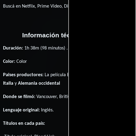
Buscá en Netflix, Prime Video, Disney+
Información técnica y general
Duración:
1h 38m (98 minutos) .
Color:
Color
Paises productores:
La película Blood Link fué producida en
Italia
y
Alemania occidental
Donde se filmó:
Vancouver, British Columbia, Canada y Italy.
Lenguaje original:
Inglés
.
Títulos en cada país: