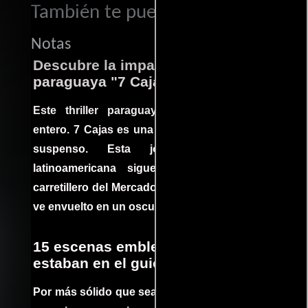
También te puede interesar...
Notas
Descubre la impactante película
paraguaya "7 Cajas"
Este thriller paraguayo cautivó al mundo
entero. 7 Cajas es una explosión de acción y
suspenso. Esta joya cinematográfica
latinoamericana sigue la historia de un
carretillero del Mercado 4 de Asunción que se
ve envuelto en un oscuro mundo de crimen
15 escenas emblemáticas que no
estaban en el guion
Por más sólido que sea un guión siempre hay