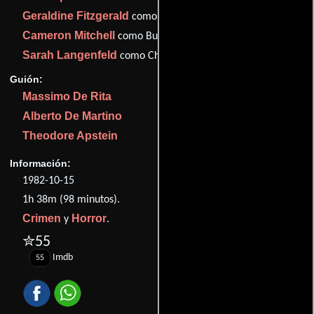
Geraldine Fitzgerald
como Mrs. Thomason
Cameron Mitchell
como Bud Waldo
Sarah Langenfeld
como Christine Waldo
Guión:
Massimo De Rita
Alberto De Martino
Theodore Apstein
Información:
1982-10-15
1h 38m (98 minutos).
Crimen
Horror
y
.
✮55
Imdb
55