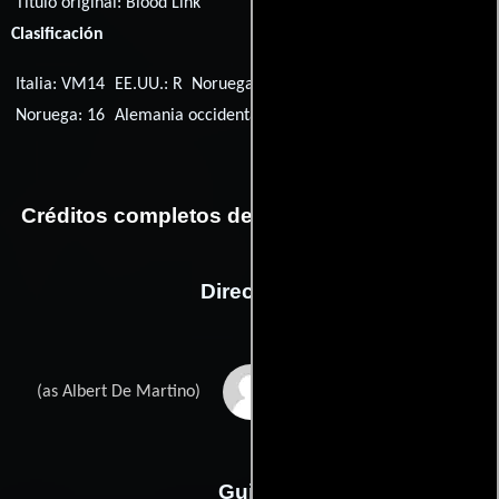
Título original:
Blood Link
Clasificación
Italia: VM14
EE.UU.: R
Noruega: 15
Hong Kong: IIB
Noruega: 16
Alemania occidental: 18
Créditos completos de la película Blood Link
Dirección
Alberto De Martino
(as Albert De Martino)
Guión