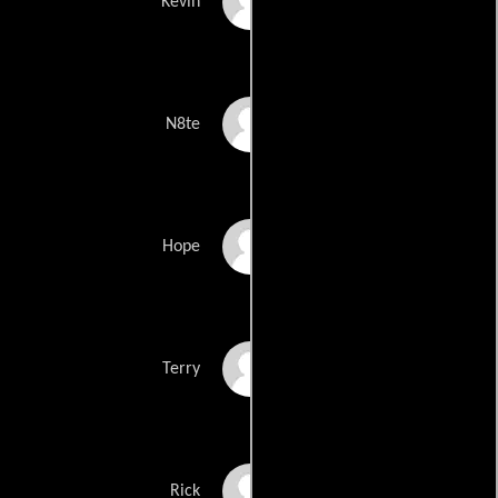
David Theune
Kevin
Aris Alvarado
N8te
Patrice Covington
Hope
Rhett George
Terry
Robert Maffia
Rick