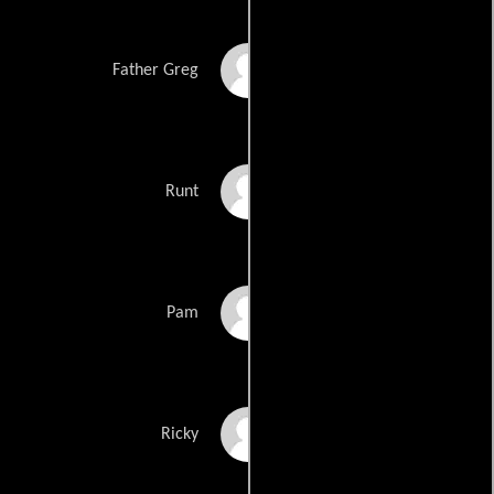
Greg Uberuaga
Father Greg
Elizabeth Vreeman
Runt
Pamela Vreeman
Pam
Richard J. Vreeman
Ricky