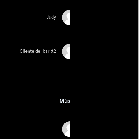
Judy Yaras
Judy
Aratz Zuazo
Cliente del bar #2
Música
District 78