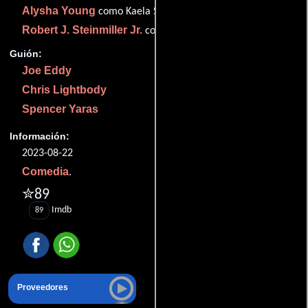
Alysha Young
como Kaela Snoot
Robert J. Steinmiller Jr.
como Linus Van Lynes
Guión:
Joe Eddy
Chris Lightbody
Spencer Yaras
Información:
2023-08-22
Comedia
.
✮89
Imdb
89
Proveedores