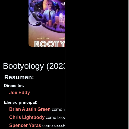
Bootyology
(2023)
Resumen:
Dirección:
Joe Eddy
Elenco principal:
Brian Austin Green
como Brian Austin Green
Chris Lightbody
como brownEye
Spencer Yaras
como sixxxHole