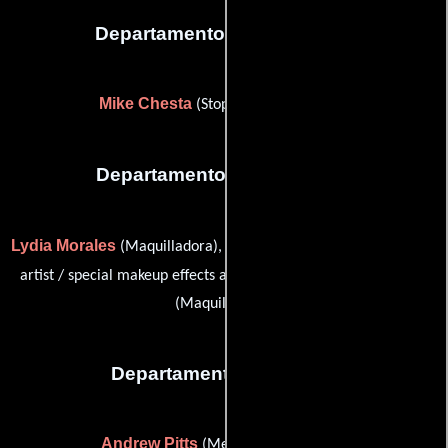
Departamento de animación
Mike Chesta
(Stop Motion Animator)
Departamento de maquillaje
Lydia Morales
Carole Soueidan
(Maquilladora),
(key makeup
Rebecca Vandervort
artist / special makeup effects artist) y
(Maquilladora)
Departamento de sonido
Andrew Pitts
(Mezclador de sonido)