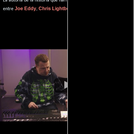
La autoría de la historia que narra esta obra está compartida
Joe Eddy
Chris Lightbody
Spencer Yaras
entre
,
y
.