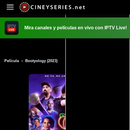
Mira canales y películas en vivo con IPTV Live!
INICIO
PELICULAS
Película
Bootyology (2023)
>