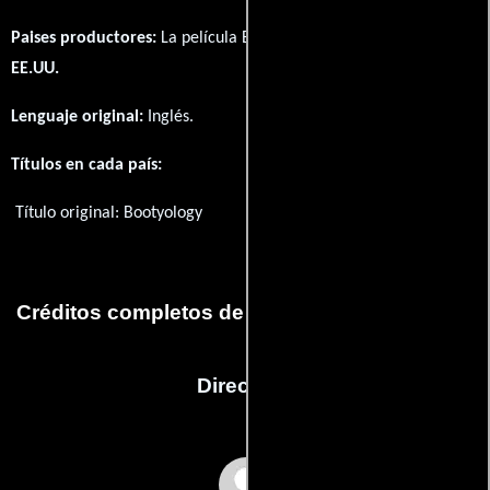
Paises productores:
La película Bootyology fué producida en
EE.UU.
Lenguaje original:
Inglés
.
Títulos en cada país:
Título original:
Bootyology
Créditos completos de la película Bootyology
Dirección
Joe Eddy