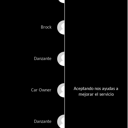
Matt Hobbie
Brock
Cheyenne Amber
Danzante
Aceptando nos ayudas a
Adam Bradshaw
Car Owner
mejorar el servicio
Tre De Rego
Danzante