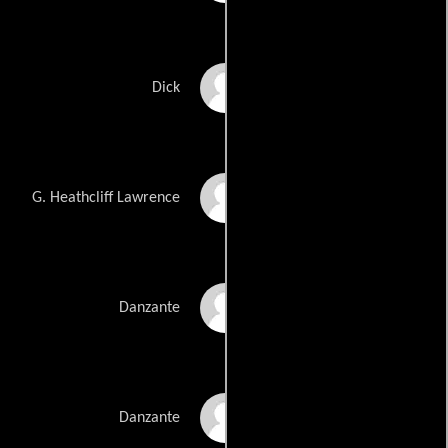
Richard Donnellan
Dick
Benjamin Friedman
G. Heathcliff Lawrence
Julie Frohman
Danzante
Joey Iwanaga
Danzante