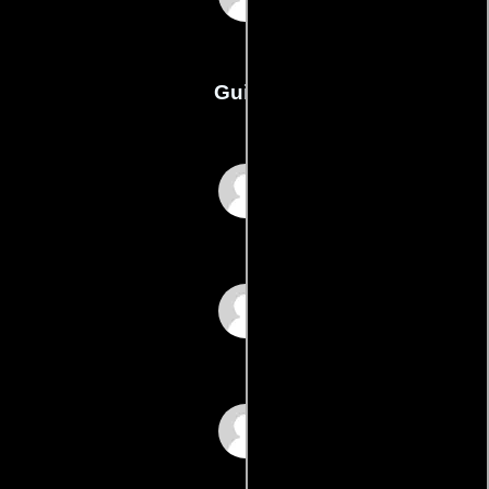
Guión
Joe Eddys
Chris Lightbodys
Spencer Yarass