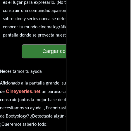
es el lugar para expresarlo. ¡No te guardes nada! Queremos
construir una comunidad apasionada donde la conversación
sobre cine y series nunca se detenga. Únete a la charla y déjanos
conocer tu mundo cinematográfico. ¡Los comentarios son la
pantalla donde se proyecta nuestra diversidad de opiniones!
Cargar comentarios
Necesitamos tu ayuda
Aficionado a la pantalla grande, su participación es clave para hacer
Cineyseries.net
de
un paraíso cinéfilo completo. Queremos
construir juntos la mejor base de datos cinematográfica, pero
necesitamos su ayuda. ¿Encontraste algún dato faltante en la ficha
de Bootyology? ¿Detectaste algún error en la sinopsis o el elenco?
¡Queremos saberlo todo!