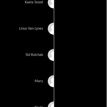
Alysha Young
Kaela Snoot
Robert J. Steinmiller
Linus Van Lynes
Jr.
Andy Kindler
Sid Kolchak
Megan Duffy
Mary