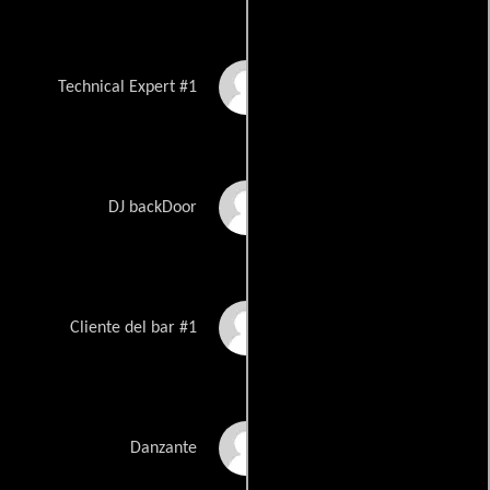
Patrick Arbanas
Technical Expert #1
Lightbody
Shyam Markus
DJ backDoor
J\'Quinn McKenna
Cliente del bar #1
Glenda Morales
Danzante