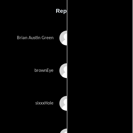
Reparto
Brian Austin Green
Brian Austin Green
Chris Lightbody
brownEye
Spencer Yaras
sixxxHole