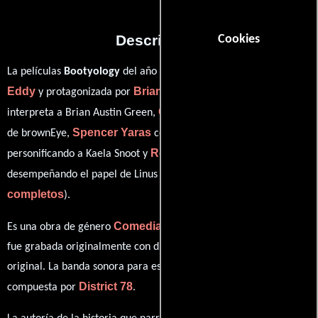
Descripción
Cookies
Joe
La películas
Bootyology
del año 2023, está dirigida por
Eddy
Brian Austin Green
y protagonizada por
quien
Chris Lightbody
interpreta a Brian Austin Green,
en el papel
Spencer Yaras
Alysha Young
de brownEye,
como sixxxHole,
Robert J. Steinmiller Jr.
personificando a Kaela Snoot y
ver créditos
desempeñando el papel de Linus Van Lynes (
completos
).
Comedia
Es una obra de género
producida en EE.UU.. Esta obra
fue grabada originalmente con dialogos en
Inglés
en su audio
original. La banda sonora para esta producción ha sido
District 78
compuesta por
.