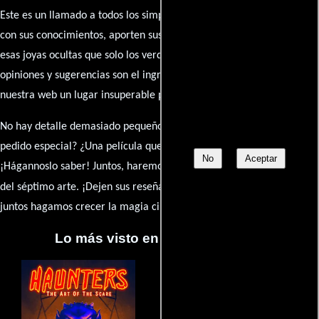
Este es un llamado a todos los simpatizantes del cine: contribuyan
con sus conocimientos, aporten sus descubrimientos y compartan
esas joyas ocultas que solo los verdaderos fanáticos conocen. Sus
opiniones y sugerencias son el ingrediente secreto que hará de
nuestra web un lugar insuperable para los amantes del celuloide.
No hay detalle demasiado pequeño ni opinión insignificante. ¿Algún
pedido especial? ¿Una película que sueñas con ver reseñada?
No
Aceptar
¡Hágannoslo saber! Juntos, haremos de esta comunidad el epicentro
caja de comentarios
del séptimo arte. ¡Dejen sus reseña en la
y
juntos hagamos crecer la magia cinematográfica!
Lo más visto en Cineyseries.net