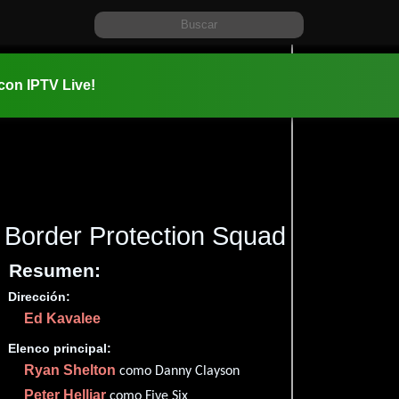
 con IPTV Live!
Border Protection Squad
(2015)
Resumen:
Dirección:
Información:
Ed Kavalee
2015-11-3
1h 16m (76
Elenco principal:
Comedia
.
Ryan Shelton
como Danny Clayson
✮80
Peter Helliar
como Five Six