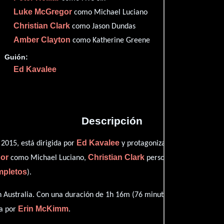
Imdb
80
Luke McGregor
como Michael Luciano
Christian Clark
como Jason Dundas
Amber Clayton
como Katherine Greene
Guión:
Proveedores
Ed Kavalee
Descripción
Ed Kavalee
Ryan She
2015, está dirigida por
y protagonizada por
or
Christian Clark
como Michael Luciano,
personificando a Jason
mpletos
).
 Australia. Con una duración de 1h 16m (76 minutos), esta película t
Erin McKimm
ta por
.