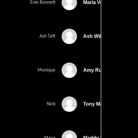
Maria Volk
Evie Bennett
Ash Williams
Ash Taft
Amy Ruffle
Monique
Tony Martin
Nick
Maddy Tyers
Maya