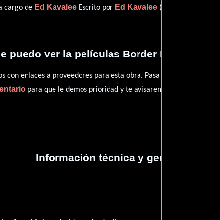
Ed Kavalee
Ed Kavalee
 a cargo de
Escrito por
(Escrito por).
 puedo ver la películas Border Protection
con enlaces a proveedores para esta obra. Pasa por nuestro catál
entario
para que le demos prioridad y te avisaremos cuando se encu
Información técnica y general