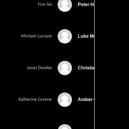
Peter Helliar
Five Six
Luke McGregor
Michael Luciano
Christian Clark
Jason Dundas
Amber Clayton
Katherine Greene