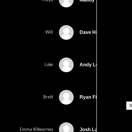
Dave Hughes
Will
Andy Lee
Luke
Ryan Fitzgerald
Brett
Josh Lawson
Emma Kilkearney