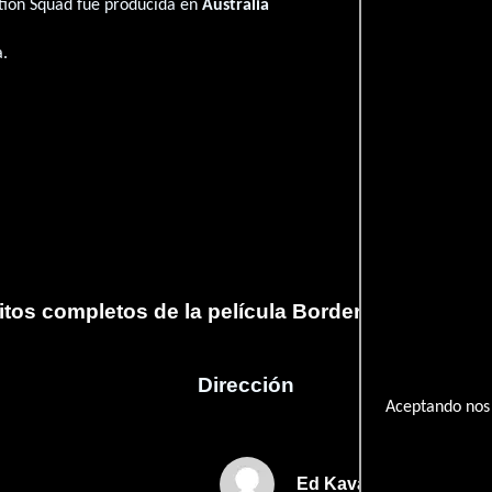
ction Squad fué producida en
Australia
a.
itos completos de la película Border Protection 
Dirección
Aceptando nos 
Ed Kavalee