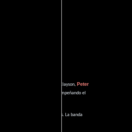
lton
Peter
quien interpreta a Danny Clayson,
Amber Clayton
 Dundas y
desempeñando el
iene diálogos originales en
Inglés
. La banda