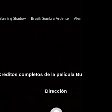
Burning Shadow
Brasil:
Sombra Ardente
Alemania:
Burning Sh
Créditos completos de la película Burning Shado
Dirección