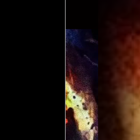
Swinehart
(Guión).