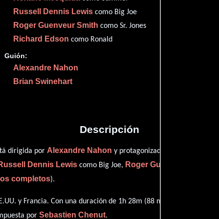
Imdb
45
Russell Dennis Lewis
como Big Joe
Them
62
Roger Guenveur Smith
como Sr. Jones
Rott
45
Richard Edson
como Ronald
Guión:
Alexandre Nahon
Brian Swinehart
Proveedores
Descripción
Alexandre Nahon
Matthew D
tá dirigida por
y protagonizada por
Russell Dennis Lewis
Roger Guenveur Smith
como Big Joe,
pe
itos completos
).
.UU. y Francia. Con una duración de 1h 28m (88 minutos), esta pelíc
Sebastien Chenut
ompuesta por
.