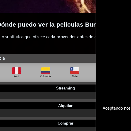
ónde puedo ver la películas Burning Shad
 subtítulos que ofrece cada proveedor antes de comprar, alquilar o 
cia
Perú
Colombia
Chile
Ecuador
Bo
Streaming
Alquilar
Aceptando nos 
Comprar