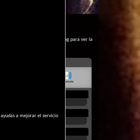
ow?
contratar un servicio de streming para ver la
livia
Venezuela
Guatemala
Rep. Dom.
Uruguay
ayudas a mejorar el servicio