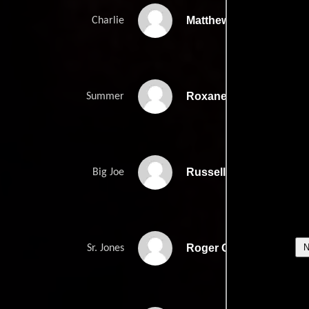
Matthew Dennis Lewis
Charlie
Roxane Mesquida
Summer
Russell Dennis Lewis
Big Joe
Roger Guenveur Smith
Sr. Jones