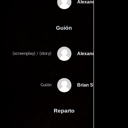
Alexandre Nahon
Guión
Alexandre Nahons
(screenplay) / (story)
Brian Swineharts
Guión
Reparto