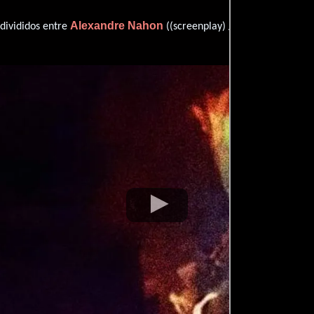
Alexandre Nahon
Brian 
 divididos entre
((screenplay) / (story)) y