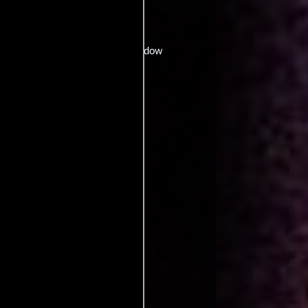
adow
Reino Unido:
Burning Shadow
w