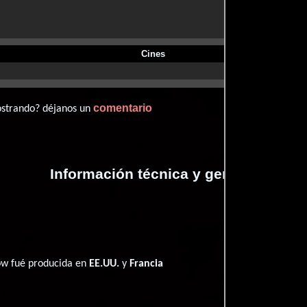
Cines
comentario
ostrando? déjanos un
Información técnica y general
ow fué producida en
EE.UU.
y
Francia