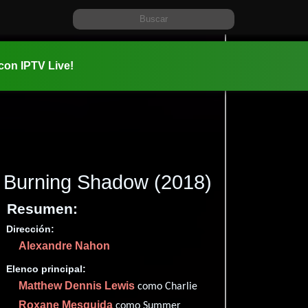
 con IPTV Live!
Burning Shadow
(2018)
Resumen:
Dirección:
Información:
Alexandre Nahon
2018-09-1
1h 28m (88
Elenco principal:
Drama
.
Matthew Dennis Lewis
como Charlie
✮54
Roxane Mesquida
como Summer