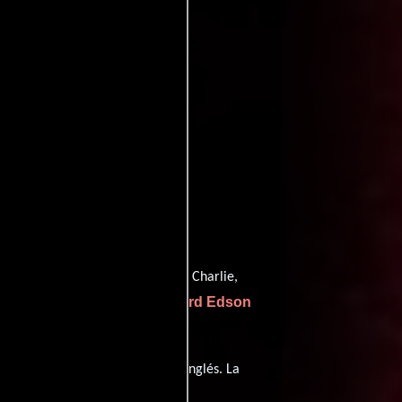
oviedb
entomatoes
ennis Lewis
quien interpreta a Charlie,
Richard Edson
rsonificando a Sr. Jones y
ula tiene diálogos originales en
Inglés
. La