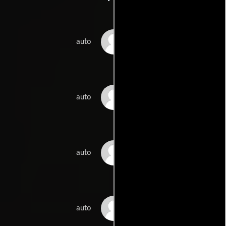
Joe Pickett
auto
Nick Prueher
auto
Scott Bass
auto
Andy Bichlbaum
auto