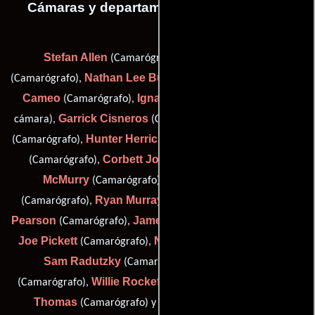
Cámaras y departamento de electricidad
Stefan Allen
Bradley Beesley
(Camarógrafo),
Nathan Lee Bush
Guillermo
(Camarógrafo),
(Camarógrafo),
Cameo
Ignacio Casaretto
(Camarógrafo),
(Asistente de
Garrick Cisneros
Derek Gildersleeve
cámara),
(Capataz),
Hunter Herrick
Jason Hess
(Camarógrafo),
(Camarógrafo),
Corbett Jones
David
(Camarógrafo),
(Camarógrafo),
McMurry
Andrew Alden Miller
(Camarógrafo),
Ryan Murray
Matt
(Camarógrafo),
(Asistente de cámara),
Pearson
James Lee Phelan
(Camarógrafo),
(Camarógrafo),
Joe Pickett
Nick Prueher
(Camarógrafo),
(Camarógrafo),
Sam Radutzky
Ryan Ramsey
(Camarógrafo),
Willie Rockefeller
Dennis
(Camarógrafo),
(Camarógrafo),
Thomas
Kurt Voltmann
(Camarógrafo) y
(Capataz)