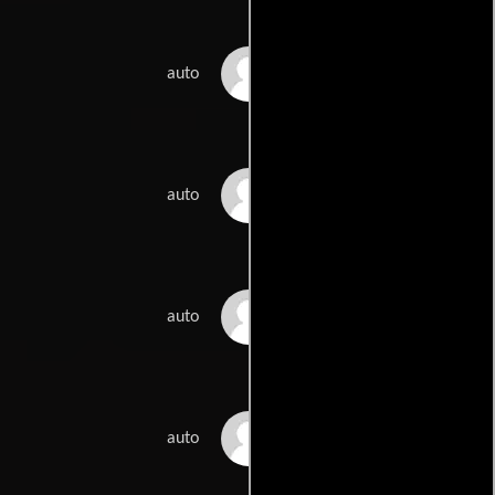
David Cross
auto
Anderson Duff
auto
Irina Firstein
auto
Bobcat Goldthwait
auto