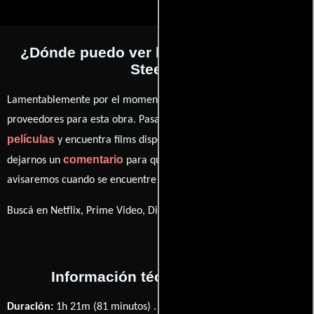
¿Dónde puedo ver la películas Chop &
Steele?
Lamentablemente por el momento no contamos con enlaces a
proveedores para esta obra. Pasa por nuestro catálogo de
películas
y encuentra films disponibles. También puedes
comentario
dejarnos un
para que le demos prioridad y te
avisaremos cuando se encuentre disponible
Buscá en Netflix, Prime Video, Disney+
Información técnica y general
Duración:
1h 21m (81 minutos) .