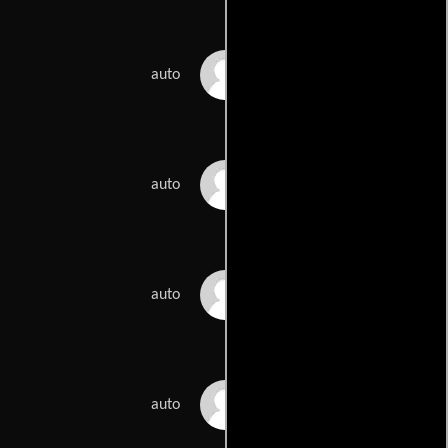
Igor Vamos
auto
Kurt Braunohler
auto
Allie Carroll
auto
Michael Clapham
auto