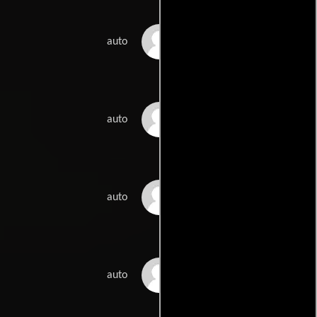
Katie Kolben
auto
Steve Lawrence
auto
Tim League
auto
John Lee
auto