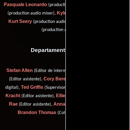
Pasquale Leonardo
Codi Putman
(production audio mixer),
Kyle Scribner
(production audio mixer),
(Editor de sonido),
Kurt Seery
Patrick Southern
(production audio mixer) y
(production audio mixer)
Departamento de editorial
Stefan Allen
Alex Bencomo
(Editor de intermedio digital),
Cory Berendzen
(Editor asistente),
(Colorista intermedio
Ted Griffis
James
digital),
(Supervisor de intermedio digital),
Kracht
Ellie Main
Becka
(Editor asistente),
(Post productor),
Rae
Anna Ramirez
(Editor asistente),
(Editor asistente) y
Brandon Thomas
(Colorista intermedio digital)