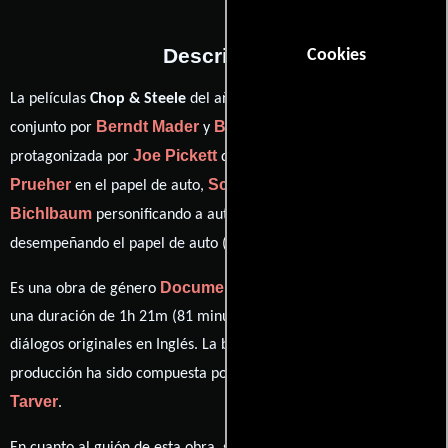
Descripción
Cookies
La películas
Chop & Steele
del año 2022, está dirigida en
Berndt Mader
Ben Steinbauer
conjunto por
y
y
Joe Pickett
Nick
protagonizada por
quien interpreta a auto,
Prueher
Scott Bass
Andy
en el papel de auto,
como auto,
Bichlbaum
Igor Vamos
personificando a auto y
ver créditos completos
desempeñando el papel de auto (
).
Documental
Es una obra de género
producida en EE.UU.. Con
una duración de 1h 21m (81 minutos), esta película tiene
diálogos originales en
Inglés
. La banda sonora para esta
Curtis Heath
Richie
producción ha sido compuesta por
y
Tarver
.
Alex