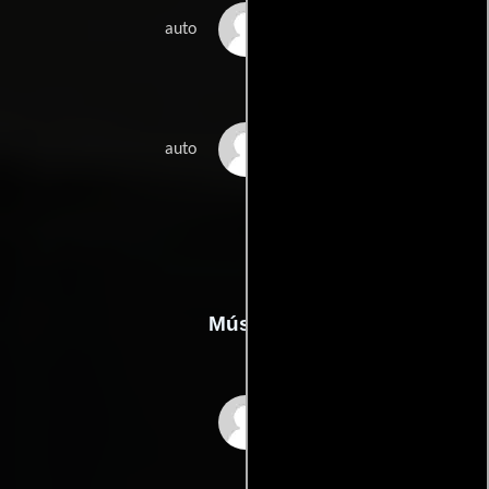
Chris Schuler
auto
Reggie Watts
auto
Música
Curtis Heath