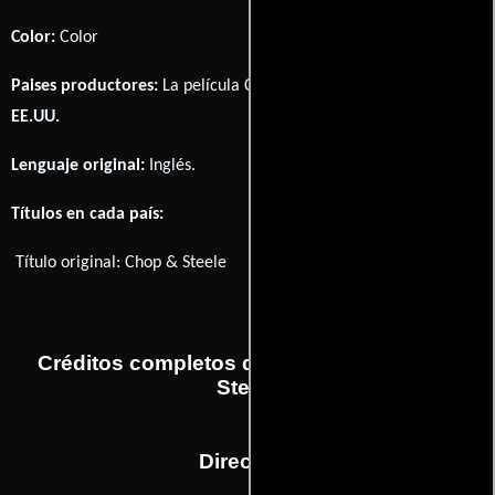
Color:
Color
Paises productores:
La película Chop & Steele fué producida en
EE.UU.
Lenguaje original:
Inglés
.
Títulos en cada país:
Título original:
Chop & Steele
Créditos completos de la película Chop &
Steele
Dirección