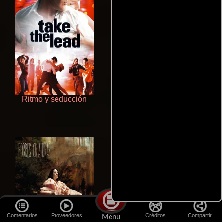
Ritmo y seducción
Aquaman y el reino perdido
Comentarios
Proveedores
Créditos
Compartir
Menu