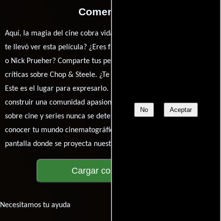
Comentarios
Aquí, la magia del cine cobra vida a través de tus opiniones. ¿Qué
te llevó ver esta película? ¿Eres fan de Berndt Mader, Joe Pickett
o Nick Prueher? Comparte tus pensamientos, emociones y
críticas sobre Chop & Steele. ¿Te hizo reír, llorar o reflexionar?
Este es el lugar para expresarlo. ¡No te guardes nada! Queremos
construir una comunidad apasionada donde la conversación
No
Aceptar
sobre cine y series nunca se detenga. Únete a la charla y déjanos
conocer tu mundo cinematográfico. ¡Los comentarios son la
pantalla donde se proyecta nuestra diversidad de opiniones!
Cargar comentarios
Necesitamos tu ayuda