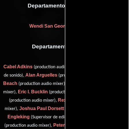
Departamento de maquillaje
Wendi San George
(Maquilladora)
Departamento de sonido
Cabel Adkins
Dusty Albertz
(production audio mixer),
(Editor
Alan Arguelles
Thomas
de sonido),
(production audio mixer),
Beach
Franz Brun
(production audio mixer),
(production audio
Eric I. Bucklin
Ryan Collins
mixer),
(production audio mixer),
Rex Costello
(production audio mixer),
(production audio
Joshua Paul Dorsett
Brad
mixer),
(production audio mixer),
Engleking
Kevin Faber
(Supervisor de edición de sonido),
Peter Getz
(production audio mixer),
(production audio mixer),