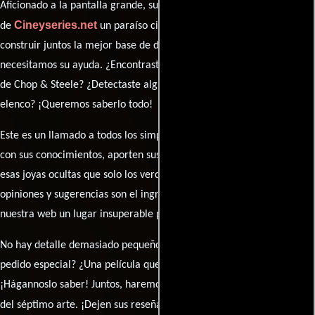
Aficionado a la pantalla grande, su participación es clave para hacer
Cineyseries.net
de
un paraíso cinéfilo completo. Queremos
construir juntos la mejor base de datos cinematográfica, pero
necesitamos su ayuda. ¿Encontraste algún dato faltante en la ficha
de Chop & Steele? ¿Detectaste algún error en la sinopsis o el
elenco? ¡Queremos saberlo todo!
Este es un llamado a todos los simpatizantes del cine: contribuyan
con sus conocimientos, aporten sus descubrimientos y compartan
esas joyas ocultas que solo los verdaderos fanáticos conocen. Sus
opiniones y sugerencias son el ingrediente secreto que hará de
nuestra web un lugar insuperable para los amantes del celuloide.
No hay detalle demasiado pequeño ni opinión insignificante. ¿Algún
pedido especial? ¿Una película que sueñas con ver reseñada?
¡Hágannoslo saber! Juntos, haremos de esta comunidad el epicentro
caja de comentarios
del séptimo arte. ¡Dejen sus reseña en la
y