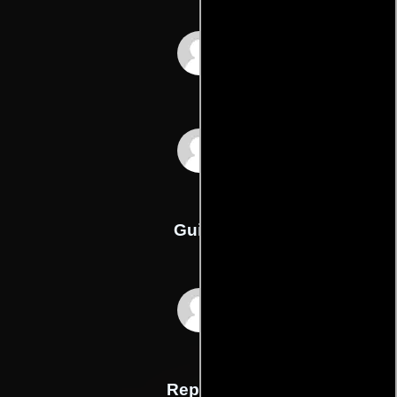
Berndt Mader
Ben Steinbauer
Guión
Alex MacKenzies
Reparto