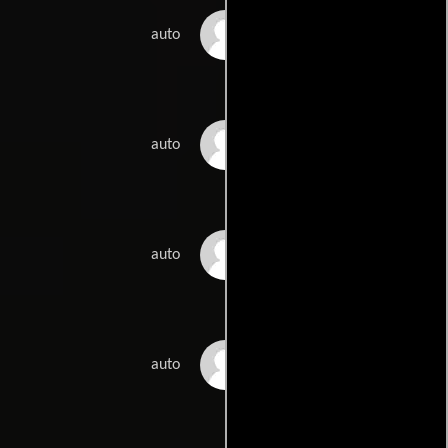
Jeanne Prueher
auto
Richard Radutzky
auto
Albertina Rizzo
auto
Davy Rothbart
auto