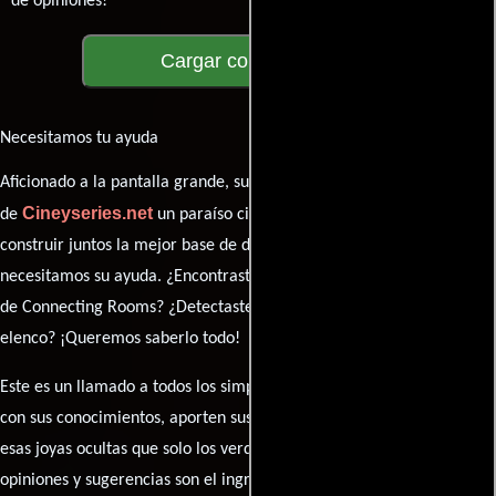
de opiniones!
Cargar comentarios
Necesitamos tu ayuda
Aficionado a la pantalla grande, su participación es clave para hacer
Cineyseries.net
de
un paraíso cinéfilo completo. Queremos
construir juntos la mejor base de datos cinematográfica, pero
necesitamos su ayuda. ¿Encontraste algún dato faltante en la ficha
de Connecting Rooms? ¿Detectaste algún error en la sinopsis o el
elenco? ¡Queremos saberlo todo!
Este es un llamado a todos los simpatizantes del cine: contribuyan
con sus conocimientos, aporten sus descubrimientos y compartan
esas joyas ocultas que solo los verdaderos fanáticos conocen. Sus
opiniones y sugerencias son el ingrediente secreto que hará de