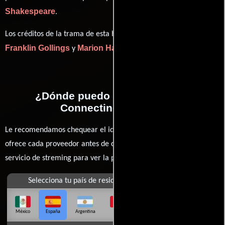
Shakespeare
.
Los créditos de la trama de esta historia están divididos entre
Franklin Gollings
Marion Hart
y
(Obra).
¿Dónde puedo ver la películas
Connecting Rooms?
Le recomendamos chequear el idioma, doblaje o subtítulos que
ofrece cada proveedor antes de comprar, alquilar o contratar un
servicio de streming para ver la películas.
Selecciona tu país de residencia
México
España
Argentina
Perú
Colombia
Chile
Ecuador