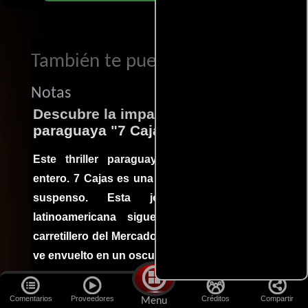
También te puede interesar...
Notas
Descubre la impactante película
paraguaya "7 Cajas"
Este thriller paraguayo cautivó al mundo
entero. 7 Cajas es una explosión de acción y
suspenso. Esta joya cinematográfica
latinoamericana sigue la historia de un
carretillero del Mercado 4 de Asunción que se
ve envuelto en un oscuro mundo de crimen
15 escenas emblemáticas que no
Comentarios
Proveedores
Créditos
Compartir
Menu