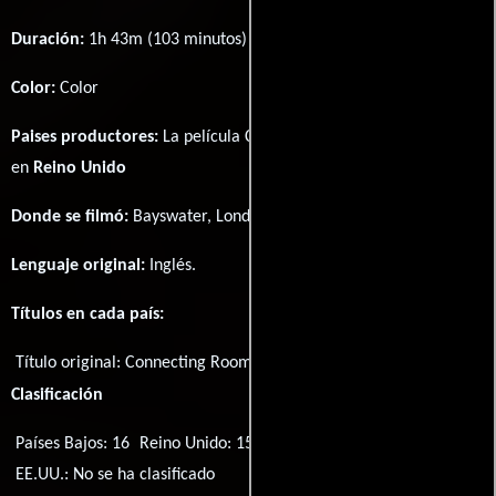
Duración:
1h 43m (103 minutos) .
Color:
Color
Paises productores:
La película Connecting Rooms fué producida
en
Reino Unido
Donde se filmó:
Bayswater, London, England, UK.
Lenguaje original:
Inglés
.
Títulos en cada país:
Título original:
Connecting Rooms
Clasificación
Países Bajos: 16
Reino Unido: 15
Noruega: 12
EE.UU.: No se ha clasificado