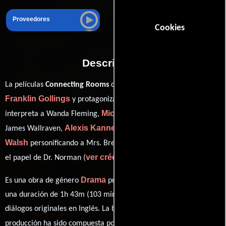
Proveedores
Cookies
Descripción
La películas
Connecting Rooms
del año 1970, está dirigida por
Franklin Gollings
Bette Davis
y protagonizada por
quien
Michael Redgrave
interpreta a Wanda Fleming,
en el papel de
Alexis Kanner
Kay
James Wallraven,
como Mickey Hollister,
Walsh
Leo Genn
personificando a Mrs. Brent y
desempeñando
ver créditos completos
el papel de Dr. Norman (
).
Drama
Es una obra de género
producida en Reino Unido. Con
una duración de 1h 43m (103 minutos), esta película tiene
diálogos originales en
Inglés
. La banda sonora para esta
Joan Shakespeare
John
producción ha sido compuesta por
y