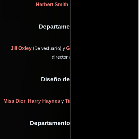
Herbert Smith
Morley Smith
y
Departamento de arte
Jill Oxley
Graham Parker
(De vestuario) y
(Asistente de
director artístico)
Diseño de vestuario
Miss Dior
Harry Haynes
Tina Swanson
,
y
((as Tina Haynes))
Departamento de maquillaje