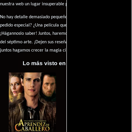
nuestra web un lugar insuperable para los amantes del celuloide.
No hay detalle demasiado pequeño ni opinión insignificante. ¿Algún
pedido especial? ¿Una película que sueñas con ver reseñada?
¡Hágannoslo saber! Juntos, haremos de esta comunidad el epicentro
caja de comentarios
del séptimo arte. ¡Dejen sus reseña en la
y
juntos hagamos crecer la magia cinematográfica!
Lo más visto en Cineyseries.net