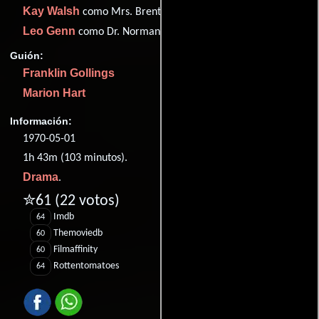
Kay Walsh
como Mrs. Brent
Leo Genn
como Dr. Norman
Guión:
Franklin Gollings
Marion Hart
Información:
1970-05-01
1h 43m (103 minutos).
Drama
.
✮61
(22 votos)
Imdb
64
Themoviedb
60
Filmaffinity
60
Rottentomatoes
64