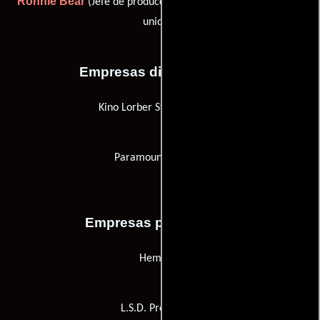
Ronnie Bear
Bluey Hill
(Jefe de producción) y
(Gerente de
unidad)
Empresas distribuidoras
Kino Lorber Studio Classics
Paramount Pictures
Empresas productoras
Hemdale
L.S.D. Production