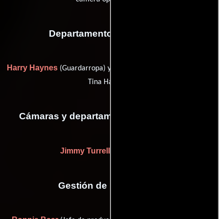
Departamento de vestuario
Harry Haynes
Tina Swanson
(Guardarropa) y
(wardrobe (as
Tina Haynes))
Cámaras y departamento de electricidad
Jimmy Turrell
(Camarógrafo)
Gestión de producción