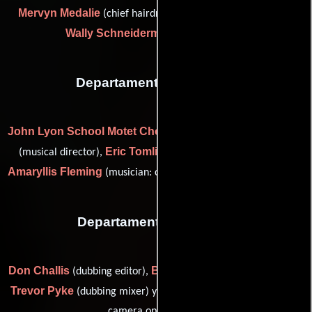
Mervyn Medalie
(chief hairdresser (as Merwyn Medalie)) y
Wally Schneiderman
(chief make up)
Departamento de musica
John Lyon School Motet Choir
John Shakespeare
(Coro),
Eric Tomlinson
(musical director),
(Grabador de música) y
Amaryllis Fleming
(musician: cello stand-in for Bette Davis (u))
Departamento de sonido
Don Challis
Bob Cox
(dubbing editor),
(Mezclador de sonido),
Trevor Pyke
Graham V. Hartstone
(dubbing mixer) y
(sound
camera operator (u))