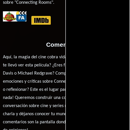
sobre "Connecting Rooms".
Comentarios
Aquí, la magia del cine cobra vida a través de tus opiniones. ¿Qué
te llevó ver esta película? ¿Eres fan de Franklin Gollings, Bette
Davis o Michael Redgrave? Comparte tus pensamientos,
emociones y críticas sobre Connecting Rooms. ¿Te hizo reír, llorar
o reflexionar? Este es el lugar para expresarlo. ¡No te guardes
nada! Queremos construir una comunidad apasionada donde la
conversación sobre cine y series nunca se detenga. Únete a la
charla y déjanos conocer tu mundo cinematográfico. ¡Los
comentarios son la pantalla donde se proyecta nuestra diversidad