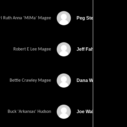
Peg Stewart
rl Ruth Anna 'MiMa' Magee
Jeff Fahey
Robert E Lee Magee
Dana Wheeler-Nichols
Bettie Crawley Magee
Joe Walker
Buck 'Arkansas' Hudson