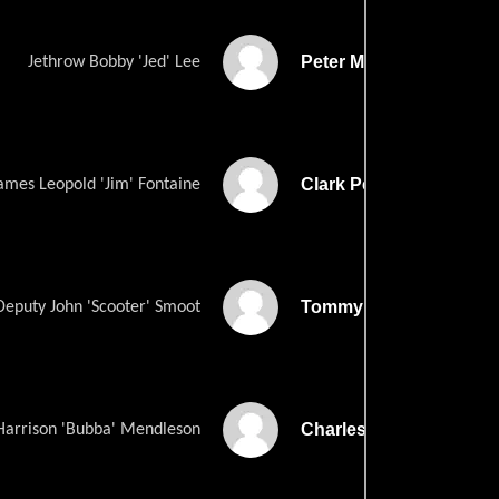
Peter Malof
Jethrow Bobby 'Jed' Lee
Clark Perry
ames Leopold 'Jim' Fontaine
Tommy G. Kendrick
Deputy John 'Scooter' Smoot
Charles Huddleston
Harrison 'Bubba' Mendleson