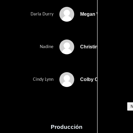
Megan Wright
Darla Durry
Christine Bennett
Nadine
Colby Crain
Cindy Lynn
Producción