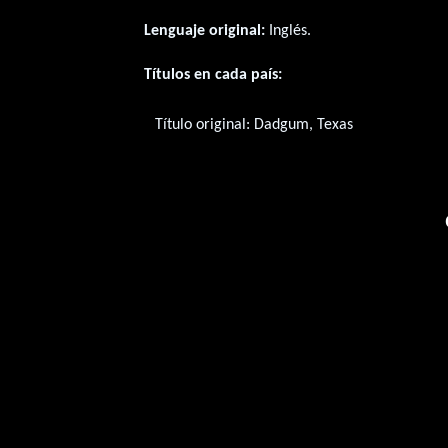
Lenguaje original:
Inglés
.
Títulos en cada país:
Título original:
Dadgum, Texas