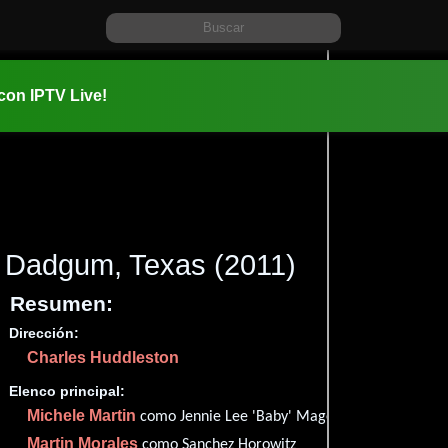
 con IPTV Live!
Dadgum, Texas
(2011)
Resumen:
Dirección:
Información:
Charles Huddleston
2011-12-0
Comedia
.
Elenco principal:
Michele Martin
✮71
como Jennie Lee 'Baby' Magee
Imdb
71
Martin Morales
como Sanchez Horowitz