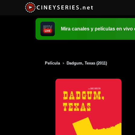
Mira canales y películas en vivo
Película
Dadgum, Texas (2011)
>