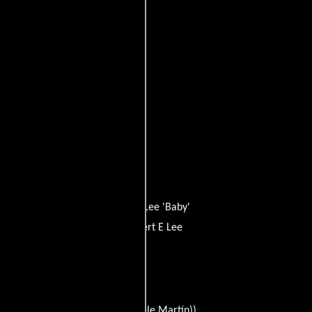
artin
quien interpreta a Jennie Lee 'Baby'
eff Fahey
personificando a Robert E Lee
os
).
en su audio original.
e Martin
((written by) (as Michele Martín)).