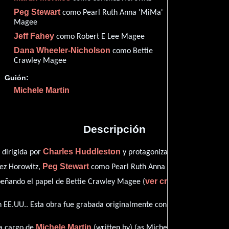
Peg Stewart
como Pearl Ruth Anna 'MiMa'
Magee
Jeff Fahey
como Robert E Lee Magee
Dana Wheeler-Nicholson
como Bettie
Proveedores
Crawley Magee
Guión:
Michele Martin
Descripción
Charles Huddleston
Michele M
 dirigida por
y protagonizada por
Peg Stewart
J
hez Horowitz,
como Pearl Ruth Anna 'MiMa' Magee,
ver créditos complet
ñando el papel de Bettie Crawley Magee (
 EE.UU.. Esta obra fue grabada originalmente con dialogos en
Inglés
Michele Martin
Michel
 a cargo de
(written by) (as Michele Martín)