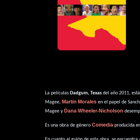
La películas
Dadgum, Texas
del año 2011, está
Martin Morales
Magee,
en el papel de Sanc
Dana Wheeler-Nicholson
Magee y
desempe
Comedia
Es una obra de género
producida en
En cuanto al guión de esta obra, se encuentra