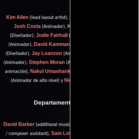
Kim Allen
Jordan Burgess
(lead layout artist),
(Animador),
Josh Costa
Kennedy Kioa Faimanifo
(Animador),
Jodie Fairhall
Daniel Hughes
(Diseñador),
(Animador),
David Kammann
Adrianna Ker
(Animador),
(Animador),
Jay Loanzon
Loojaw Manandhar
(Diseñador),
(Animador),
Stephen Moran
Damian Pin
(Animador),
(Animador),
(Jefe de
Nakul Umashankar
Tania Vincent
animación),
(Diseñador),
Nicola Willemsen
(Animador de alto nivel) y
(Animador)
Departamento de musica
David Barber
Joel Drane
(additional music),
(additional music
Sam Lowe
John
/ composer assistant),
(music score mixer) y