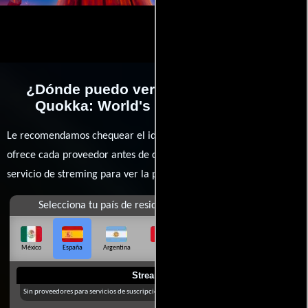
¿Dónde puedo ver la películas Daisy
Quokka: World's Scariest Animal?
Le recomendamos chequear el idioma, doblaje o subtítulos que
ofrece cada proveedor antes de comprar, alquilar o contratar un
servicio de streming para ver la películas.
Selecciona tu país de residencia
México
España
Argentina
Perú
Colombia
Chile
Ecuador
Streaming
Sin proveedores para servicios de suscripción en España