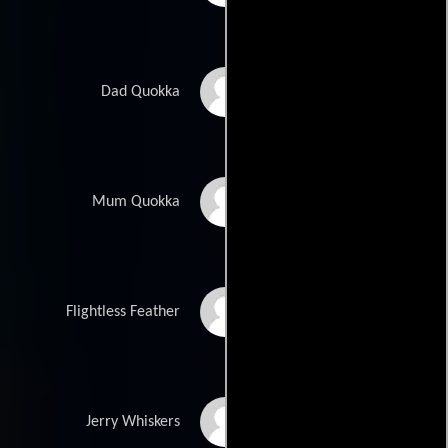
Grant Denyer
Dad Quokka
Lucy Durack
Mum Quokka
Frank Woodley
Flightless Feather
Andrew Cook
Jerry Whiskers