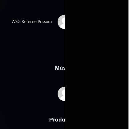
Ryan Renshaw
WSG Referee Possum
Música
Ack Kinmonth
Producción