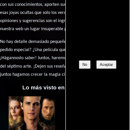
con sus conocimientos, aporten sus descubrimientos y compartan
esas joyas ocultas que solo los verdaderos fanáticos conocen. Sus
opiniones y sugerencias son el ingrediente secreto que hará de
nuestra web un lugar insuperable para los amantes del celuloide.
No hay detalle demasiado pequeño ni opinión insignificante. ¿Algún
pedido especial? ¿Una película que sueñas con ver reseñada?
¡Hágannoslo saber! Juntos, haremos de esta comunidad el epicentro
No
Aceptar
caja de comentarios
del séptimo arte. ¡Dejen sus reseña en la
y
juntos hagamos crecer la magia cinematográfica!
Lo más visto en Cineyseries.net