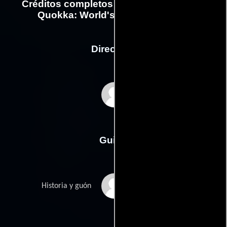
Créditos completos de la película Daisy
Quokka: World's Scariest Animal
Dirección
Ricard Cussó
Guión
Ryan Greavess
Historia y guón