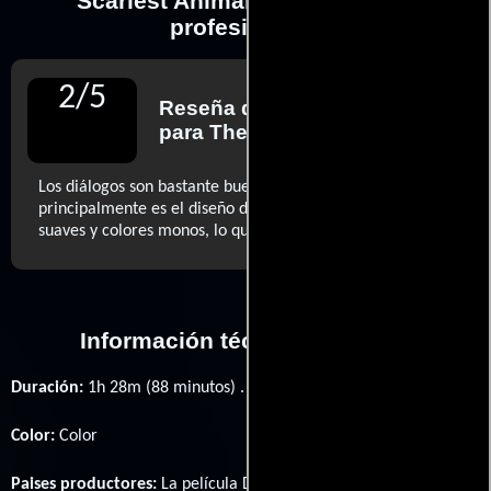
Scariest Animal realizadas por
profesionales
2
/
5
Reseña de
Leslie Felperin
para The Guardian
Los diálogos son bastante buenos en su estilo:
principalmente es el diseño de personajes, todo curvas
..ver más
suaves y colores monos, lo que molesta (...)
Información técnica y general
Duración:
1h 28m (88 minutos) .
Color:
Color
Paises productores:
La película Daisy Quokka: World's Scariest