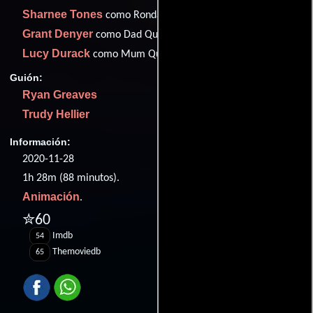
Sharnee Tones
como Ronda Saltie
Grant Denyer
como Dad Quokka
Lucy Durack
como Mum Quokka
Guión:
Ryan Greaves
Trudy Hellier
Información:
2020-11-28
1h 28m (88 minutos).
Animación
.
✮60
Imdb
54
Themoviedb
65