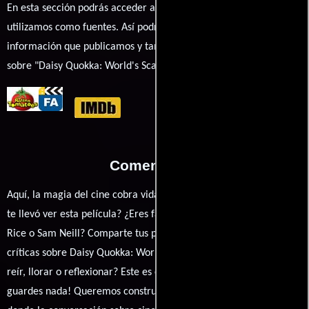
En esta sección podrás acceder a los recursos externos que
utilizamos como fuentes. Así podrás chequear toda la
información que publicamos y también ampliar tu conocimiento
sobre "Daisy Quokka: World's Scariest Animal".
Comentarios
Aquí, la magia del cine cobra vida a través de tus opiniones. ¿Qué
te llevó ver esta película? ¿Eres fan de Ricard Cussó, Angourie
Rice o Sam Neill? Comparte tus pensamientos, emociones y
críticas sobre Daisy Quokka: World's Scariest Animal. ¿Te hizo
reír, llorar o reflexionar? Este es el lugar para expresarlo. ¡No te
guardes nada! Queremos construir una comunidad apasionada