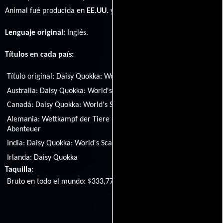
Animal fué producida en
EE.UU.
y
Australia
Lenguaje original:
Inglés
.
Títulos en cada país:
Título original:
Daisy Quokka: World's Scariest Animal
Australia:
Daisy Quokka: World's Scariest Animal
Canadá:
Daisy Quokka: World's Scariest Animal
Alemania:
Wettkampf der Tiere - Daisy Quokkas großes
Abenteuer
India:
Daisy Quokka: World's Scariest Animal
Irlanda:
Daisy Quokka
Taquilla:
Bruto en todo el mundo: $333,772