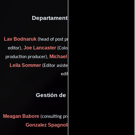
Departamento de editorial
Lav Bodnaruk
Glenn Cone
(head of post production),
(online
Joe Lancaster
Lucy Markovich
editor),
(Colorista),
(post
Michael Mier
production producer),
(head of post production),
Leila Sommer
Grant Sundin
(Editor asistente) y
(online
editor)
Gestión de producción
Meagan Babore
Sebastian
(consulting production manager) y
Gonzalez Spagnoli
(Jefe de producción)