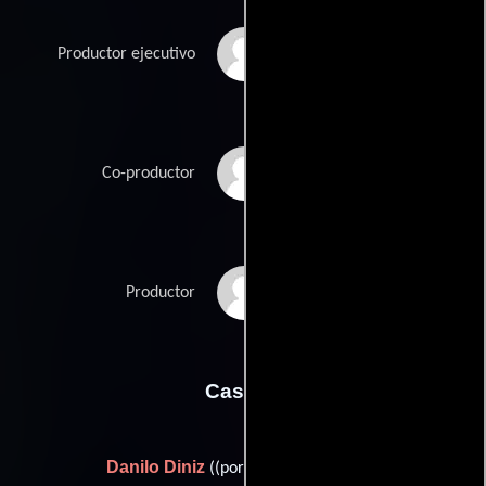
Martin Gallery
Productor ejecutivo
Ryan Greaves
Co-productor
Kristen Souvlis
Productor
Casting
Danilo Diniz
((portuguese language))