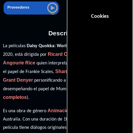
Proveedores
Cookies
Descripción
La películas
Daisy Quokka: World's Scariest Animal
del año
Ricard Cussó
2020, está dirigida por
y protagonizada por
Angourie Rice
Sam Neill
quien interpreta a Daisy Quokka,
en
Sharnee Tones
el papel de Frankie Scales,
como Ronda Saltie,
Grant Denyer
Lucy Durack
personificando a Dad Quokka y
ver créditos
desempeñando el papel de Mum Quokka (
completos
).
Animación
Es una obra de género
producida en EE.UU. y
Australia. Con una duración de 1h 28m (88 minutos), esta
película tiene diálogos originales en
Inglés
. La banda sonora para