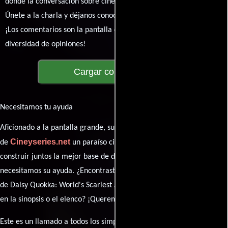
donde la conversación sobre cine y series nunca se detenga.
Únete a la charla y déjanos conocer tu mundo cinematográfico.
¡Los comentarios son la pantalla donde se proyecta nuestra
diversidad de opiniones!
Cargar comentarios
Necesitamos tu ayuda
Aficionado a la pantalla grande, su participación es clave para hacer
Cineyseries.net
de
un paraíso cinéfilo completo. Queremos
construir juntos la mejor base de datos cinematográfica, pero
necesitamos su ayuda. ¿Encontraste algún dato faltante en la ficha
de Daisy Quokka: World's Scariest Animal? ¿Detectaste algún error
en la sinopsis o el elenco? ¡Queremos saberlo todo!
Este es un llamado a todos los simpatizantes del cine: contribuyan