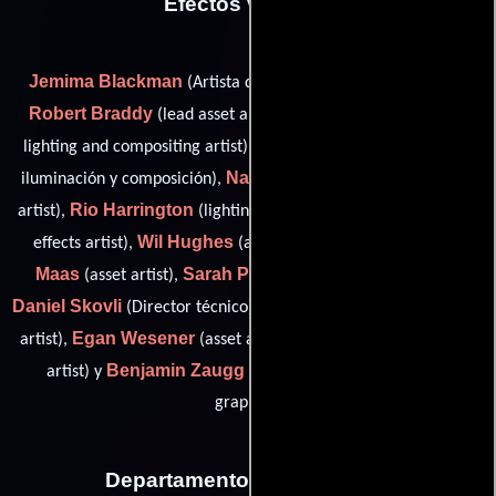
Efectos visuales
Jemima Blackman
(Artista de iluminación y composición),
Robert Braddy
Nicholas Chong
(lead asset artist),
(lead
Estefania Garcia
lighting and compositing artist),
(Artista de
Nathan Geppert
iluminación y composición),
(matte painting
Rio Harrington
artist),
(lighting and compositing artist / visual
Wil Hughes
Sean Frederick
effects artist),
(asset artist),
Maas
Sarah Pennell
(asset artist),
(render wrangler/qc),
Daniel Skovli
Elizabeth Stevanovic
(Director técnico),
(asset
Egan Wesener
artist),
(asset artist / lighting and compositing
Benjamin Zaugg
artist) y
(2d compositing and motion
graphics)
Departamento de animación