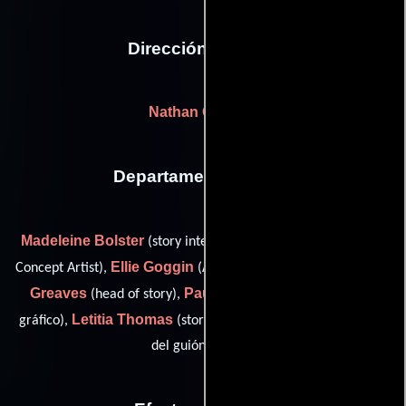
Dirección artística
Nathan Geppert
Departamento de arte
Madeleine Bolster
Nathan Geppert
(story intern),
(Senior
Ellie Goggin
Ryan
Concept Artist),
(Artista del guión gráfico),
Greaves
Paul Kassab
(head of story),
(Artista del guión
Letitia Thomas
Sam Uther
gráfico),
(story intern) y
(Artista
del guión gráfico)