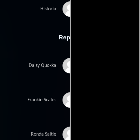
Trudy Helliers
Historia
Reparto
Angourie Rice
Daisy Quokka
Sam Neill
Frankie Scales
Sharnee Tones
Ronda Saltie