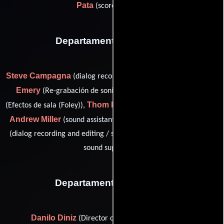
Pata
(score assistant)
Departamento de sonido
Steve Campagna
Sam Gain-
(dialog recording: philadelphia),
Emery
Yasmin Amir Hamzah
(Re-grabación de sonido),
Thom Kellar
(Efectos de sala (Foley)),
(additional sound design),
Andrew Miller
Ben Stewart
(sound assistant: philadelphia) y
(dialog recording and editing / sound designer / sound mixing /
sound supervisor)
Departamento de reparto
Danilo Diniz
(Director casting voice portuguese)