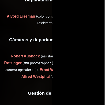
Alvord Eiseman
Gertrud Neumann
(color consultant) y
(assistant editor (u))
Cámaras y departamento de electricidad
Robert Ausböck
Ferdinand
(assistant camera (u)),
Rotzinger
Dieter Wedekind
(still photographer (u)),
(second
Ernst Werner
camera operator (u)),
(assistant camera (u)) y
Alfred Westphal
(assistant camera (u))
Gestión de producción