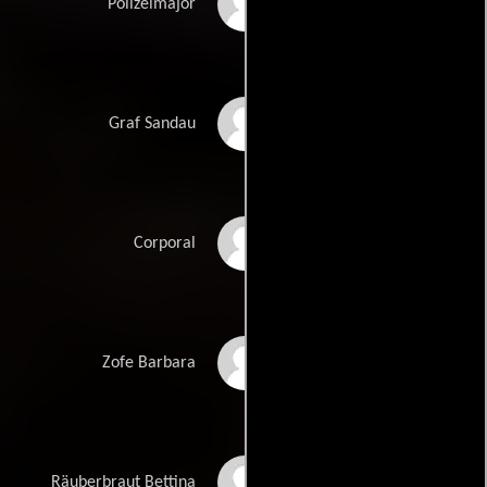
Hubert von Meyerinck
Polizeimajor
Herbert Hübner
Graf Sandau
Paul Esser
Corporal
Ina Peters
Zofe Barbara
Kai Fischer
Räuberbraut Bettina