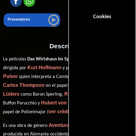
Cookies
Proveedores
Descripción
La películas
Das Wirtshaus im Spessart
del año 1958, está
Kurt Hoffmann
Liselotte
dirigida por
y protagonizada por
Pulver
quien interpreta a Comtesse Franziska von Sandau,
Carlos Thompson
Günther
en el papel de Räuberhauptmann,
Lüders
Rudolf Vogel
como Baron Sperling,
personificando a
Hubert von Meyerinck
Buffon Parucchio y
desempeñando el
ver créditos completos
papel de Polizeimajor (
).
Aventura
Comedia
Musical
Es una obra de género
,
y
producida en Alemania occidental. Con una duración de 1h 39m