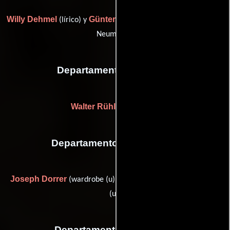
Willy Dehmel
Günter Neumann
(lírico) y
(lyricist (as Günther
Neumann))
Departamento de sonido
Walter Rühland
(Sonido)
Departamento de vestuario
Joseph Dorrer
Josefine Franz
(wardrobe (u)) y
(wardrobe
(u))
Departamento de editorial