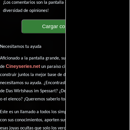
¡Los comentarios son la pantalla donde se proyecta nuestra
diversidad de opiniones!
Cargar comentarios
Necesitamos tu ayuda
Aficionado a la pantalla grande, su participación es clave para hacer
Cineyseries.net
de
un paraíso cinéfilo completo. Queremos
construir juntos la mejor base de datos cinematográfica, pero
necesitamos su ayuda. ¿Encontraste algún dato faltante en la ficha
de Das Wirtshaus im Spessart? ¿Detectaste algún error en la sinopsis
o el elenco? ¡Queremos saberlo todo!
Este es un llamado a todos los simpatizantes del cine: contribuyan
con sus conocimientos, aporten sus descubrimientos y compartan
esas joyas ocultas que solo los verdaderos fanáticos conocen. Sus