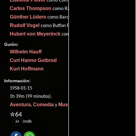
como Comtesse Franziska von Sandau
Carlos Thompson
como Räuberhauptmann
Günther Lüders
como Baron Sperling
Rudolf Vogel
como Buffon Parucchio
Hubert von Meyerinck
como Polizeimajor
Guión:
Wilhelm Hauff
Curt Hanno Gutbrod
Kurt Hoffmann
Información:
1958-01-15
1h 39m (99 minutos).
Aventura
Comedia
Musical
,
y
.
✮64
Imdb
64