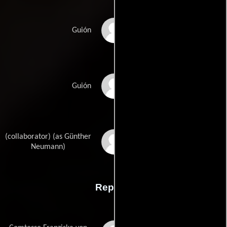
Heinz Paucks
Guión
Luiselotte Enderles
Guión
(collaborator) (as Günther
Günter Neumanns
Neumann)
Reparto