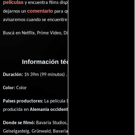
películas
y encuentra films disponibles. También puedes
comentario
dejarnos un
para que le demos prioridad y te
avisaremos cuando se encuentre disponible
Buscá en Netflix, Prime Video, Disney+
Información técnica y general
Duración:
1h 39m (99 minutos) .
Color:
Color
Paises productores:
La película Das Wirtshaus im Spessart fué
producida en
Alemania occidental
Donde se filmó:
Bavaria Studios, Bavariafilmplatz 7,
Geiselgasteig, Grünwald, Bavaria, Germany, Castle Mespelbrunn,