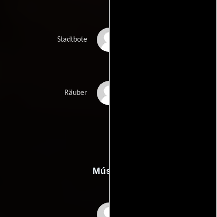
Georg Lehn
Stadtbote
Ralf Wolter
Räuber
Música
Franz Grothe