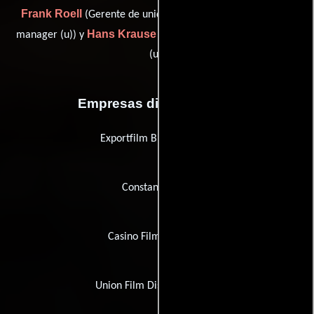
Frank Roell
Waldemar Albert
(Gerente de unidad),
(unit
Hans Krause
manager (u)) y
(assistant production manager
(u))
Empresas distribuidoras
Exportfilm Bischoff & Co.
Constantin Film
Casino Film Exchange
Union Film Distributors Inc.