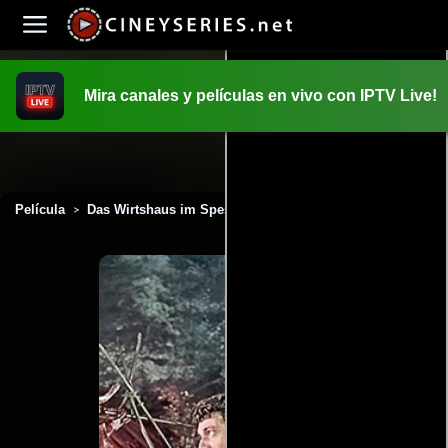
Mira canales y películas en vivo con IPTV Live!
INICIO
PELICULAS
Película
Das Wirtshaus im Spessart (1958)
>