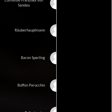
Comtesse Franziska von
Liselotte Pulver
Sandau
Carlos Thompson
Räuberhauptmann
Günther Lüders
Baron Sperling
Rudolf Vogel
Buffon Parucchio