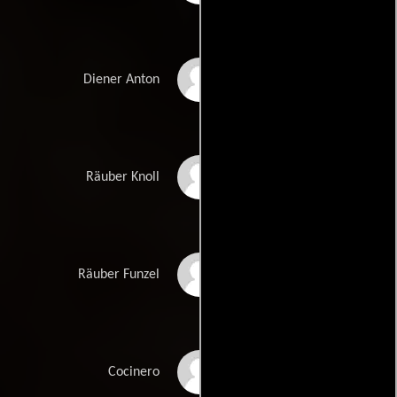
Ernst Brasch
Diener Anton
Wolfgang Neuss
Räuber Knoll
Wolfgang Müller
Räuber Funzel
Lina Carstens
Cocinero