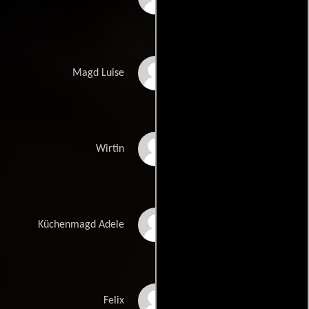
Veronika Fitz
Magd Luise
Vera Complojer
Wirtin
Anette Karmann
Küchenmagd Adele
Helmuth Lohner
Felix