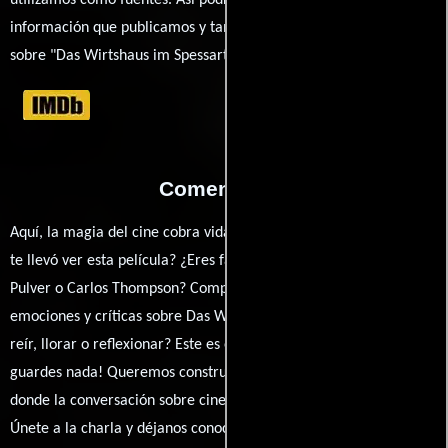
utilizamos como fuentes. Así podrás chequear toda la
información que publicamos y también ampliar tu conocimiento
sobre "Das Wirtshaus im Spessart".
Comentarios
Aquí, la magia del cine cobra vida a través de tus opiniones. ¿Qué
te llevó ver esta película? ¿Eres fan de Kurt Hoffmann, Liselotte
Pulver o Carlos Thompson? Comparte tus pensamientos,
emociones y críticas sobre Das Wirtshaus im Spessart. ¿Te hizo
reír, llorar o reflexionar? Este es el lugar para expresarlo. ¡No te
guardes nada! Queremos construir una comunidad apasionada
donde la conversación sobre cine y series nunca se detenga.
Únete a la charla y déjanos conocer tu mundo cinematográfico.