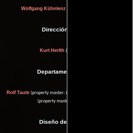
Wolfgang Kühnlenz
(Asistente de dirección)
Dirección artística
Kurt Herlth
(Sin acreditar)
Departamento de arte
Rolf Taute
Werner Wappler
(property master: indoor (u)) y
(property master: outdoor (u))
Diseño de vestuario