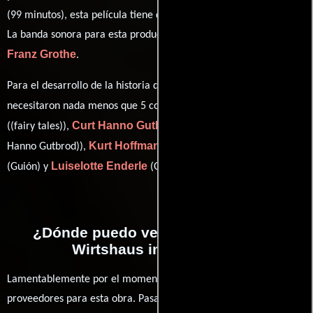
(99 minutos), esta película tiene diálogos originales en
Alemán
.
La banda sonora para esta producción ha sido compuesta por
Franz Grothe
.
Para el desarrollo de la historia que cuenta esta obra, se
Wilhelm Hauff
necesitaron nada menos que 5 colaboraciones.
Curt Hanno Gutbrod
((fairy tales)),
((adaptation) (as Curd
Kurt Hoffmann
Heinz Pauck
Hanno Gutbrod)),
(Adaptación),
Luiselotte Enderle
(Guión) y
(Guión).
¿Dónde puedo ver la películas Das
Wirtshaus im Spessart?
Lamentablemente por el momento no contamos con enlaces a
proveedores para esta obra. Pasa por nuestro catálogo de