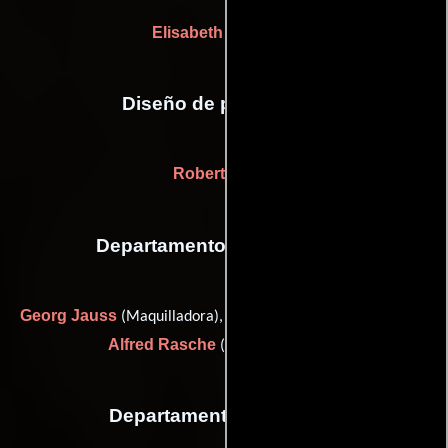
Elisabeth Urbancic
Diseño de producción
Robert Herlth
Departamento de maquillaje
Georg Jauss
Lotte Müller
(Maquilladora),
(Maquilladora) y
Alfred Rasche
(makeup artist (u))
Departamento de musica