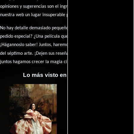
opiniones y sugerencias son el ingrediente secreto que hará de
nuestra web un lugar insuperable para los amantes del celuloide.
No hay detalle demasiado pequeño ni opinión insignificante. ¿Algún
pedido especial? ¿Una película que sueñas con ver reseñada?
¡Hágannoslo saber! Juntos, haremos de esta comunidad el epicentro
caja de comentarios
del séptimo arte. ¡Dejen sus reseña en la
y
juntos hagamos crecer la magia cinematográfica!
Lo más visto en Cineyseries.net