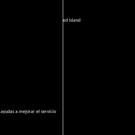
Título provisional):
Three Cornered Island
ia
ayudas a mejorar el servicio