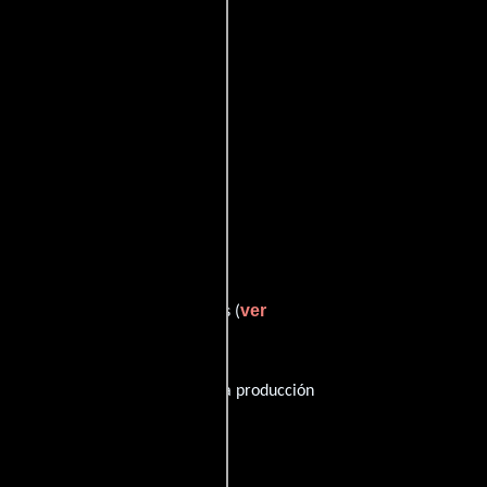
tt
ver
quien interpreta a Jack de Vils (
Inglés
. La banda sonora para esta producción