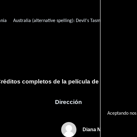
ania
Australia (alternative spelling):
Devil's Tasmania
Australia (
réditos completos de la película de Vil's tas Man
Dirección
Aceptando nos 
Diana Nettlefold