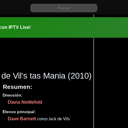
 con IPTV Live!
de Vil's tas Mania
(2010)
Resumen:
Dirección:
Información:
Diana Nettlefold
2010-11-2
01 hr 40 m
Elenco principal:
Dave Barnett
como Jack de Vils