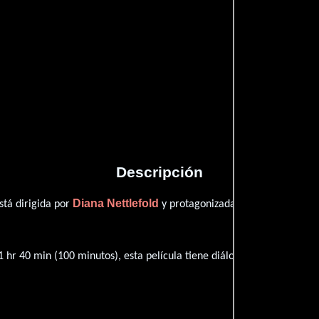
Proveedores
Descripción
Diana Nettlefold
Dave Barne
stá dirigida por
y protagonizada por
 hr 40 min (100 minutos), esta película tiene diálogos originales en