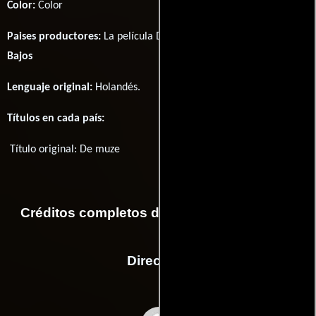
Color:
Color
Paises productores:
La película De muze fué producida en
Países
Bajos
Lenguaje original:
Holandés
.
Títulos en cada país:
Título original:
De muze
Créditos completos de la película De muze
Dirección