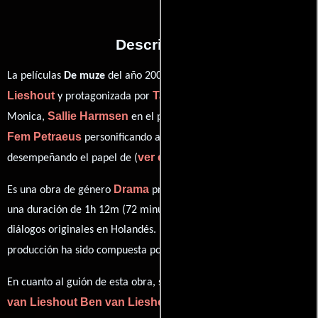
Descripción
Ben van
La películas
De muze
del año 2007, está dirigida por
Lieshout
Tara Elders
y protagonizada por
quien interpreta a
Sallie Harmsen
Bart Klever
Monica,
en el papel de ,
como ,
Fem Petraeus
Matthias Schoenaerts
personificando a y
ver créditos completos
desempeñando el papel de (
).
Drama
Es una obra de género
producida en Países Bajos. Con
una duración de 1h 12m (72 minutos), esta película tiene
diálogos originales en
Holandés
. La banda sonora para esta
Michael Cashmore
producción ha sido compuesta por
.
Ben
En cuanto al guión de esta obra, se encuentra a cargo de
van Lieshout
Ben van Lieshout
.