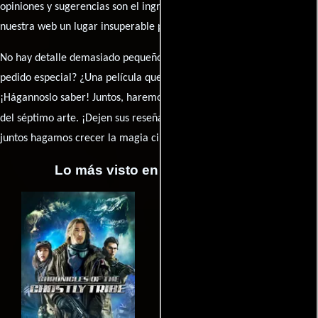
opiniones y sugerencias son el ingrediente secreto que hará de
nuestra web un lugar insuperable para los amantes del celuloide.
No hay detalle demasiado pequeño ni opinión insignificante. ¿Algún
pedido especial? ¿Una película que sueñas con ver reseñada?
¡Hágannoslo saber! Juntos, haremos de esta comunidad el epicentro
caja de comentarios
del séptimo arte. ¡Dejen sus reseña en la
y
juntos hagamos crecer la magia cinematográfica!
Lo más visto en Cineyseries.net