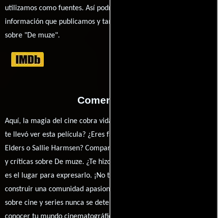
utilizamos como fuentes. Así podrás chequear toda la
información que publicamos y también ampliar tu conocimiento
sobre "De muze".
Comentarios
Aquí, la magia del cine cobra vida a través de tus opiniones. ¿Qué
te llevó ver esta película? ¿Eres fan de Ben van Lieshout, Tara
Elders o Sallie Harmsen? Comparte tus pensamientos, emociones
y críticas sobre De muze. ¿Te hizo reír, llorar o reflexionar? Este
es el lugar para expresarlo. ¡No te guardes nada! Queremos
construir una comunidad apasionada donde la conversación
sobre cine y series nunca se detenga. Únete a la charla y déjanos
conocer tu mundo cinematográfico. ¡Los comentarios son la