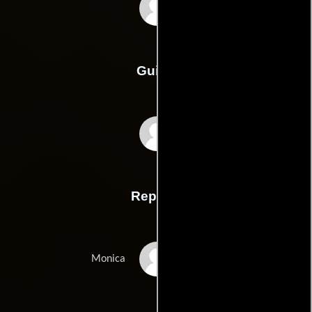
Ben van Lieshout
Guión
Ben van Lieshouts
Reparto
Tara Elders
Monica