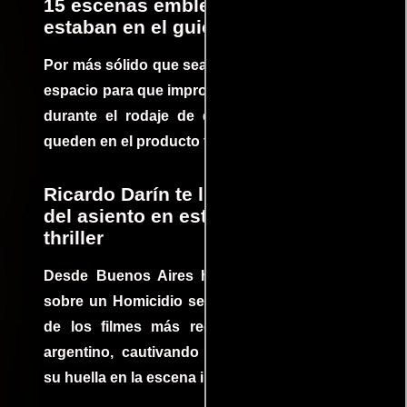
15 escenas emblemáticas que no
estaban en el guion
Por más sólido que sea un guión siempre hay
espacio para que improvisaciones que se dan
durante el rodaje de determinadas escenas
queden en el producto final.
Ricardo Darín te llevará al borde
del asiento en este increíble
thriller
Desde Buenos Aires hasta el mundo, Tesis
sobre un Homicidio se ha convertido en uno
de los filmes más recomendados del cine
argentino, cautivando audiencias y dejando
su huella en la escena internacional.