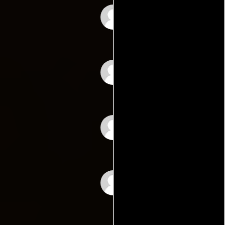
Sallie Harmsen
Bart Klever
Fem Petraeus
Matthias Schoenaerts