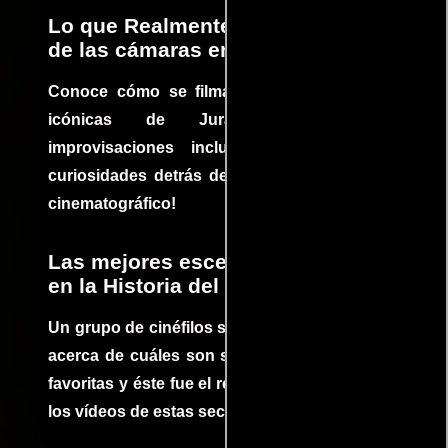
Lo que Realmente Sucedió detrás
de las cámaras en Jurassic Park
Conoce cómo se filmaron algunas escenas
icónicas de Jurassic Park, con
improvisaciones incluidas. ¡Descubre las
curiosidades detrás del rodaje de un clásico
cinematográfico!
Las mejores escenas de acción
en la Historia del cine
Un grupo de cinéfilos se juntaron para debatir
acerca de cuáles son sus escenas de acción
favoritas y éste fue el resultado. No te pierdas
los vídeos de estas secuencias inolvidables.