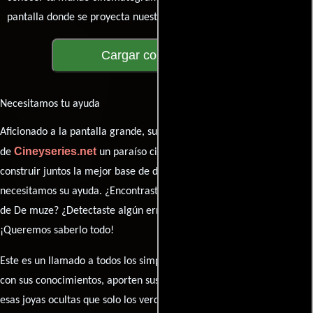
pantalla donde se proyecta nuestra diversidad de opiniones!
Cargar comentarios
Necesitamos tu ayuda
Aficionado a la pantalla grande, su participación es clave para hacer
Cineyseries.net
de
un paraíso cinéfilo completo. Queremos
construir juntos la mejor base de datos cinematográfica, pero
necesitamos su ayuda. ¿Encontraste algún dato faltante en la ficha
de De muze? ¿Detectaste algún error en la sinopsis o el elenco?
¡Queremos saberlo todo!
Este es un llamado a todos los simpatizantes del cine: contribuyan
con sus conocimientos, aporten sus descubrimientos y compartan
esas joyas ocultas que solo los verdaderos fanáticos conocen. Sus