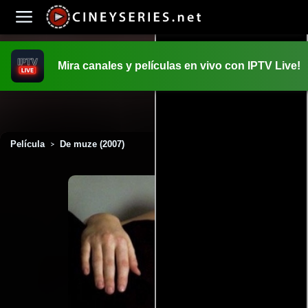
Mira canales y películas en vivo con IPTV Live!
INICIO
PELICULAS
Película
De muze (2007)
>