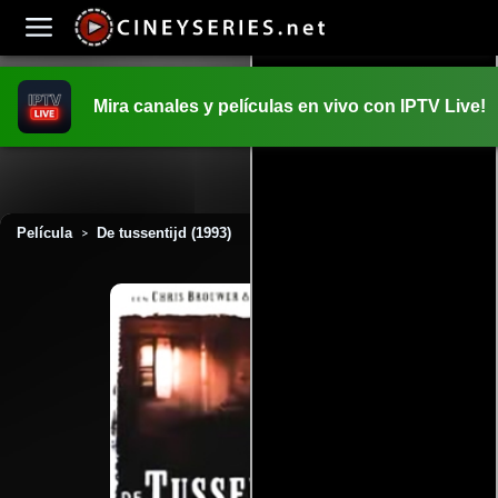
Mira canales y películas en vivo con IPTV Live!
INICIO
PELICULAS
Película
De tussentijd (1993)
>