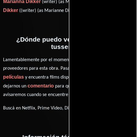
Marianna Dikker
Marianna
(writer) (as Marianne Dikker)
Dikker
((writer) (as Marianne Dikker)).
¿Dónde puedo ver la películas De
tussentijd?
Lamentablemente por el momento no contamos con enlaces a
proveedores para esta obra. Pasa por nuestro catálogo de
películas
y encuentra films disponibles. También puedes
comentario
dejarnos un
para que le demos prioridad y te
avisaremos cuando se encuentre disponible
Buscá en Netflix, Prime Video, Disney+