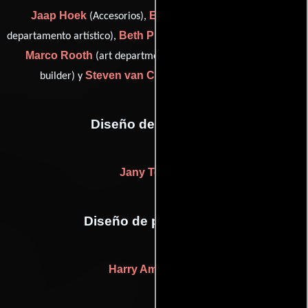
Jaap Hoek
Erik Hofman
(Accesorios),
(Asistente del
Beth Pickworth
departamento artístico),
(assistant set dresser),
Marco Rooth
Peter Van Brakel
(art department),
(set
Steven van Couwelaar
builder) y
(De vestuario)
Diseño de vestuario
Jany Temime
Diseño de producción
Harry Ammerlaan