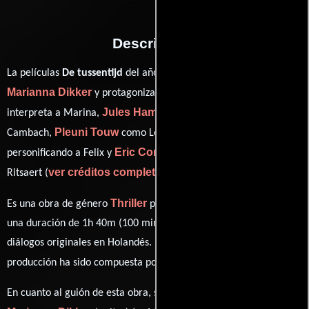
Descripción
La películas
De tussentijd
del año 1993, está dirigida por
Marianna Dikker
Amanda Ooms
y protagonizada por
quien
Jules Hamel
interpreta a Marina,
en el papel de Victor
Pleuni Touw
Coen Flink
Cambach,
como Leonore,
Eric Corton
personificando a Felix y
desempeñando el papel de
ver créditos completos
Ritsaert (
).
Thriller
Es una obra de género
producida en Países Bajos. Con
una duración de 1h 40m (100 minutos), esta película tiene
diálogos originales en
Holandés
. La banda sonora para esta
Loek Dikker
producción ha sido compuesta por
.
En cuanto al guión de esta obra, se encuentra a cargo de