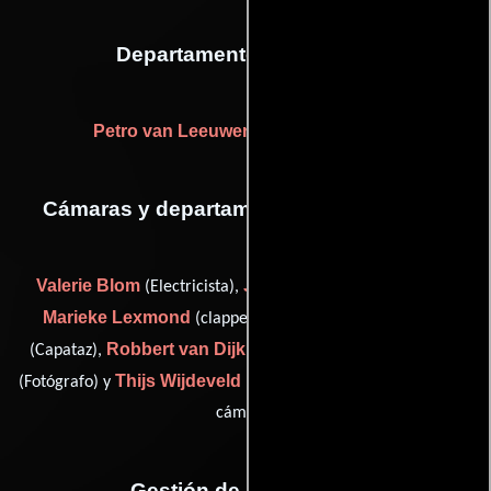
Departamento de editorial
Petro van Leeuwen
(Ajustador de color)
Cámaras y departamento de electricidad
Valerie Blom
Joris Houben
(Electricista),
(Electricista),
Marieke Lexmond
Erwin Roodhart
(clapper loader),
Robbert van Dijk
Pief Weyman
(Capataz),
(focus puller),
Thijs Wijdeveld
(Fotógrafo) y
(Encargado de equipamiento de
cámara)
Gestión de producción