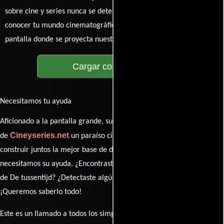
sobre cine y series nunca se detenga. Únete a la charla y déjanos
conocer tu mundo cinematográfico. ¡Los comentarios son la
pantalla donde se proyecta nuestra diversidad de opiniones!
Cargar comentarios
Necesitamos tu ayuda
Aficionado a la pantalla grande, su participación es clave para hacer
Cineyseries.net
de
un paraíso cinéfilo completo. Queremos
construir juntos la mejor base de datos cinematográfica, pero
necesitamos su ayuda. ¿Encontraste algún dato faltante en la ficha
de De tussentijd? ¿Detectaste algún error en la sinopsis o el elenco?
¡Queremos saberlo todo!
Este es un llamado a todos los simpatizantes del cine: contribuyan