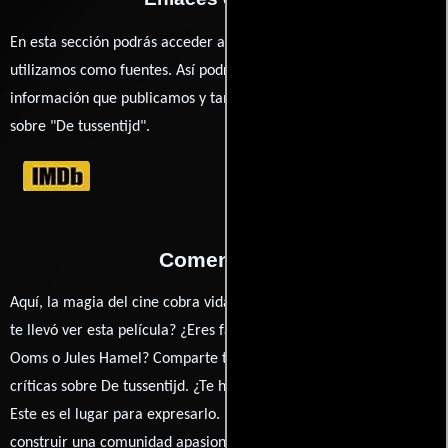
En esta sección podrás acceder a los recursos externos que
utilizamos como fuentes. Así podrás chequear toda la
información que publicamos y también ampliar tu conocimiento
sobre "De tussentijd".
Comentarios
Aquí, la magia del cine cobra vida a través de tus opiniones. ¿Qué
te llevó ver esta película? ¿Eres fan de Marianna Dikker, Amanda
Ooms o Jules Hamel? Comparte tus pensamientos, emociones y
críticas sobre De tussentijd. ¿Te hizo reír, llorar o reflexionar?
Este es el lugar para expresarlo. ¡No te guardes nada! Queremos
construir una comunidad apasionada donde la conversación