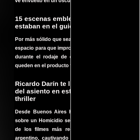
ve envuelto en un oscuro mundo de crimen
15 escenas emblemáticas que no
estaban en el guion
Por más sólido que sea un guión siempre hay
espacio para que improvisaciones que se dan
durante el rodaje de determinadas escenas
queden en el producto final.
Ricardo Darín te llevará al borde
del asiento en este increíble
thriller
Desde Buenos Aires hasta el mundo, Tesis
sobre un Homicidio se ha convertido en uno
de los filmes más recomendados del cine
argentino, cautivando audiencias y dejando