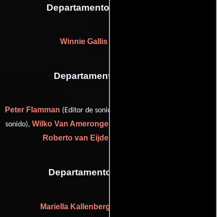
Departamento de maquillaje
Winnie Gallis
(Maquilladora)
Departamento de sonido
Peter Flamman
Ad Roest
(Editor de sonido),
(Re-grabación de
Wilko Van Amerongen
sonido),
(assistant sound department) y
Roberto van Eijden
(production sound)
Departamento de vestuario
Mariella Kallenberg
(assistant wardrobe)