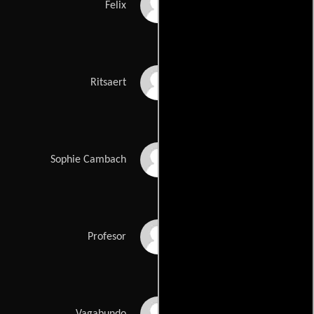
Coen Flink
Felix
Eric Corton
Ritsaert
Kitty Courbois
Sophie Cambach
Krijn ter Braak
Profesor
Harry Ammerlaan