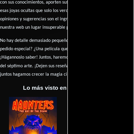
con sus conocimientos, aporten sus descubrimientos y compartan
esas joyas ocultas que solo los verdaderos fanáticos conocen. Sus
opiniones y sugerencias son el ingrediente secreto que hará de
nuestra web un lugar insuperable para los amantes del celuloide.
No hay detalle demasiado pequeño ni opinión insignificante. ¿Algún
pedido especial? ¿Una película que sueñas con ver reseñada?
¡Hágannoslo saber! Juntos, haremos de esta comunidad el epicentro
caja de comentarios
del séptimo arte. ¡Dejen sus reseña en la
y
juntos hagamos crecer la magia cinematográfica!
Lo más visto en Cineyseries.net