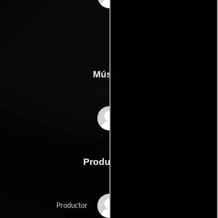
Música
Loek Dikker
Producción
Haig Balian
Productor