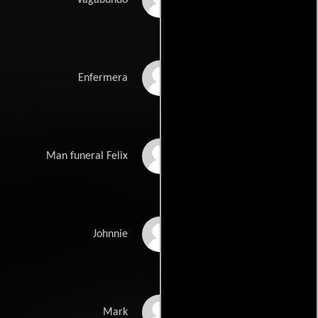
Vagabundo
Guikje Roethof
Enfermera
Jacob Dijkstra
Man funeral Felix
Charel Landvreugd
Johnnie
Jeroen Suyderhoud
Mark