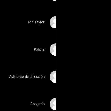
Graham Hopkins
Mr. Taylor
Mandla Shongwe
Policía
Sean O\'Sullivan
Asistente de dirección
José Domingos
Abogado