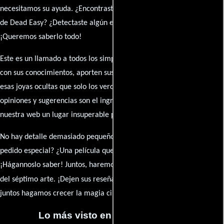
necesitamos su ayuda. ¿Encontraste algún dato faltante en la ficha
de Dead Easy? ¿Detectaste algún error en la sinopsis o el elenco?
¡Queremos saberlo todo!
Este es un llamado a todos los simpatizantes del cine: contribuyan
con sus conocimientos, aporten sus descubrimientos y compartan
esas joyas ocultas que solo los verdaderos fanáticos conocen. Sus
opiniones y sugerencias son el ingrediente secreto que hará de
nuestra web un lugar insuperable para los amantes del celuloide.
No hay detalle demasiado pequeño ni opinión insignificante. ¿Algún
pedido especial? ¿Una película que sueñas con ver reseñada?
¡Hágannoslo saber! Juntos, haremos de esta comunidad el epicentro
caja de comentarios
del séptimo arte. ¡Dejen sus reseña en la
y
juntos hagamos crecer la magia cinematográfica!
Lo más visto en Cineyseries.net