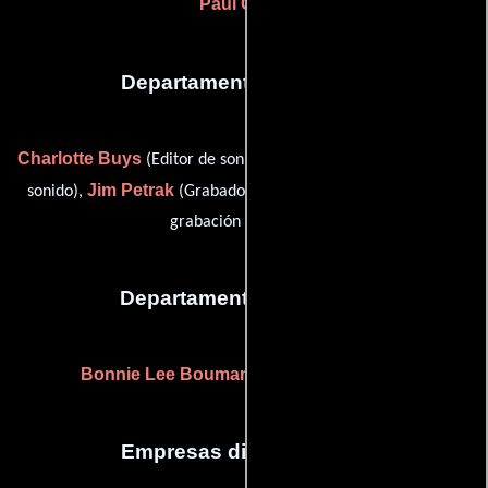
Paul Gilpin
Departamento de sonido
Charlotte Buys
Nicky De Beer
(Editor de sonido),
(Editor de
Jim Petrak
Jeremy Saacks
sonido),
(Grabador adr) y
(Re-
grabación de sonido)
Departamento de reparto
Bonnie Lee Bouman
( Casting de locación)
Empresas distribuidoras