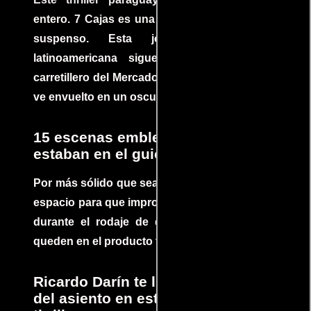
entero. 7 Cajas es una explosión de acción y
suspenso. Esta joya cinematográfica
latinoamericana sigue la historia de un
carretillero del Mercado 4 de Asunción que se
ve envuelto en un oscuro mundo de crimen
15 escenas emblemáticas que no
estaban en el guion
Por más sólido que sea un guión siempre hay
espacio para que improvisaciones que se dan
durante el rodaje de determinadas escenas
queden en el producto final.
Ricardo Darín te llevará al borde
del asiento en este increíble