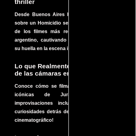
thriller
Desde Buenos Aires hasta el mundo, Tesis
sobre un Homicidio se ha convertido en uno
de los filmes más recomendados del cine
argentino, cautivando audiencias y dejando
su huella en la escena internacional.
Lo que Realmente Sucedió detrás
de las cámaras en Jurassic Park
Conoce cómo se filmaron algunas escenas
icónicas de Jurassic Park, con
improvisaciones incluidas. ¡Descubre las
curiosidades detrás del rodaje de un clásico
cinematográfico!