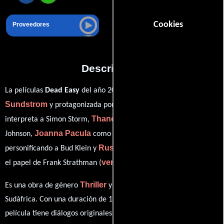
Cookies
Proveedores
Descripción
Neal
La películas
Dead Easy
del año 2004, está dirigida por
Sundstrom
Richard Grieco
y protagonizada por
quien
Thandi Puren
interpreta a Simon Storm,
en el papel de Kate
Joanna Pacula
Ron Smerczak
Johnson,
como Teresa Storm,
Russel Savadier
personificando a Bud Klein y
desempeñando
ver créditos completos
el papel de Frank Strathman (
).
Thriller
Crimen
Es una obra de género
y
producida en
Sudáfrica. Con una duración de 1h 37m (97 minutos), esta
película tiene diálogos originales en
Inglés
. La banda sonora para