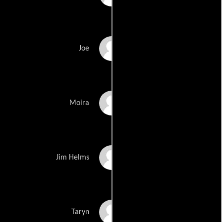
Brendan Pollecutt
Joe
Camilla Waldman
Moira
Greg Viljoen
Jim Helms
Rolanda Marais
Taryn