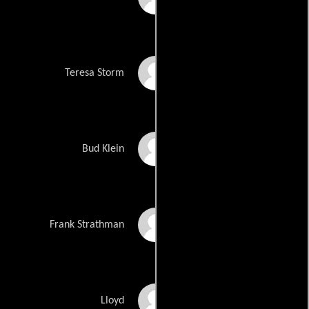
Joanna Pacula
Teresa Storm
Ron Smerczak
Bud Klein
Russel Savadier
Frank Strathman
Langley Kirkwood
Lloyd