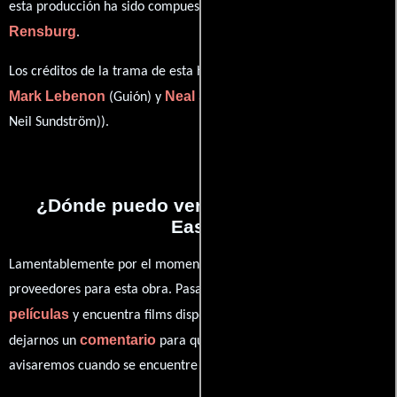
Wessel Van
esta producción ha sido compuesta por
Rensburg
.
Los créditos de la trama de esta historia están divididos entre
Mark Lebenon
Neal Sundstrom
(Guión) y
((screenplay) (as
Neil Sundström)).
¿Dónde puedo ver la películas Dead
Easy?
Lamentablemente por el momento no contamos con enlaces a
proveedores para esta obra. Pasa por nuestro catálogo de
películas
y encuentra films disponibles. También puedes
comentario
dejarnos un
para que le demos prioridad y te
avisaremos cuando se encuentre disponible