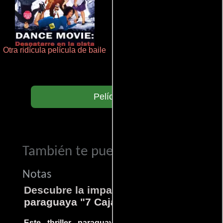
Otra ridícula película de baile
Cualquiera menos tú
Películas
También te puede interesar...
Notas
Descubre la impactante película
paraguaya "7 Cajas"
Este thriller paraguayo cautivó al mundo