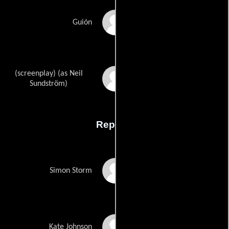
Mark Lebenons
Guión
(screenplay) (as Neil
Neal Sundstroms
Sundström)
Reparto
Richard Grieco
Simon Storm
Thandi Puren
Kate Johnson