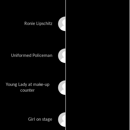
Michael Richard
Ronie Lipschitz
Thorsten Wedekind
Uniformed Policeman
Young Lady at make-up
Zinzile Zungu
counter
Zayrah Emaum
Girl on stage