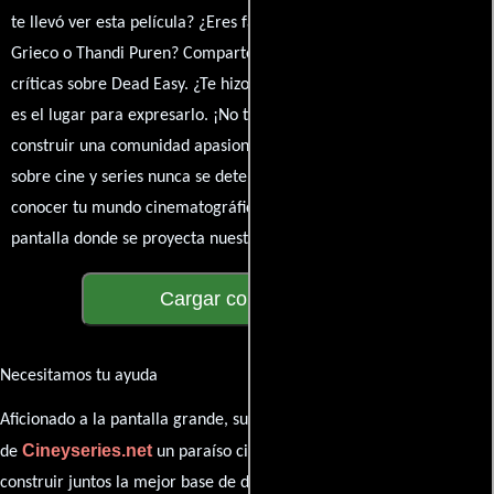
te llevó ver esta película? ¿Eres fan de Neal Sundstrom, Richard
Grieco o Thandi Puren? Comparte tus pensamientos, emociones y
críticas sobre Dead Easy. ¿Te hizo reír, llorar o reflexionar? Este
es el lugar para expresarlo. ¡No te guardes nada! Queremos
construir una comunidad apasionada donde la conversación
sobre cine y series nunca se detenga. Únete a la charla y déjanos
conocer tu mundo cinematográfico. ¡Los comentarios son la
pantalla donde se proyecta nuestra diversidad de opiniones!
Cargar comentarios
Necesitamos tu ayuda
Aficionado a la pantalla grande, su participación es clave para hacer
Cineyseries.net
de
un paraíso cinéfilo completo. Queremos
construir juntos la mejor base de datos cinematográfica, pero