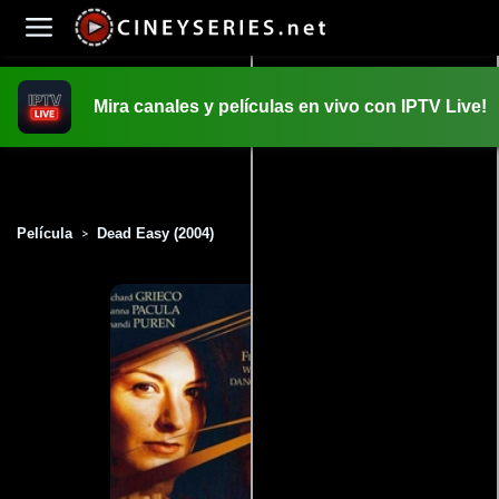
Mira canales y películas en vivo con IPTV Live!
INICIO
PELICULAS
Película
Dead Easy (2004)
>