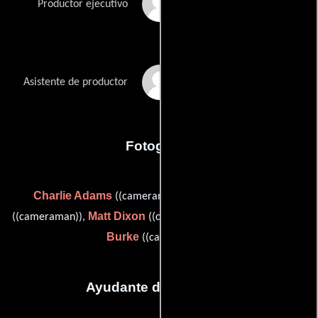
Lisa Kirkland
Productor ejecutivo
Ben Shingler
Asistente de productor
Fotografia
Charlie Adams
Matt Chamberlain
((cameraman)),
Matt Dixon
Liam Thomas-
((cameraman)),
((cameraman)) y
Burke
((cameraman))
Ayudante de dirección