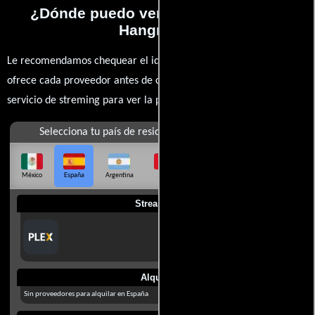
¿Dónde puedo ver la películas Dear
Hangman?
Le recomendamos chequear el idioma, doblaje o subtítulos que
ofrece cada proveedor antes de comprar, alquilar o contratar un
servicio de streming para ver la películas.
Selecciona tu país de residencia
México
España
Argentina
Perú
Colombia
Chile
Ecuador
Streaming
Alquilar
Sin proveedores para alquilar en España