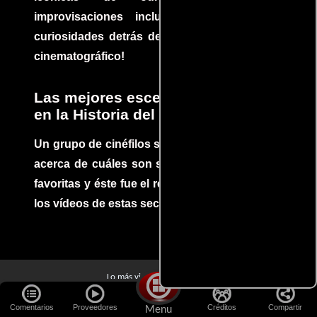
improvisaciones incluidas. ¡Descubre las
curiosidades detrás del rodaje de un clásico
cinematográfico!
Las mejores escenas de acción
en la Historia del cine
Un grupo de cinéfilos se juntaron para debatir
acerca de cuáles son sus escenas de acción
favoritas y éste fue el resultado. No te pierdas
los vídeos de estas secuencias inolvidables.
Películas
Lo más visto:
Acerca de Cineyseries
Políticas de privacidad
Aviso Legal
Comentarios
Proveedores
Créditos
Compartir
Menu