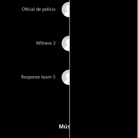
James Suther
Oficial de policia
Selina Toor
Witness 3
Charlie Woollhead
Response team 5
Música