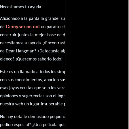
Necesitamos tu ayuda
Aficionado a la pantalla grande, su participación es clave para hacer
Cineyseries.net
de
un paraíso cinéfilo completo. Queremos
construir juntos la mejor base de datos cinematográfica, pero
necesitamos su ayuda. ¿Encontraste algún dato faltante en la ficha
de Dear Hangman? ¿Detectaste algún error en la sinopsis o el
elenco? ¡Queremos saberlo todo!
Este es un llamado a todos los simpatizantes del cine: contribuyan
con sus conocimientos, aporten sus descubrimientos y compartan
esas joyas ocultas que solo los verdaderos fanáticos conocen. Sus
opiniones y sugerencias son el ingrediente secreto que hará de
nuestra web un lugar insuperable para los amantes del celuloide.
No hay detalle demasiado pequeño ni opinión insignificante. ¿Algún
pedido especial? ¿Una película que sueñas con ver reseñada?