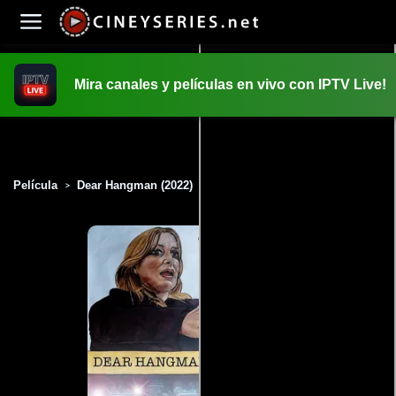
Mira canales y películas en vivo con IPTV Live!
INICIO
PELICULAS
Película
Dear Hangman (2022)
>