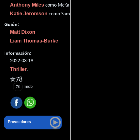
Anthony Miles
como McKallen
Katie Jeromson
como Samantha
Guión:
Matt Dixon
Liam Thomas-Burke
Información:
2022-03-19
Thriller
.
✮78
Imdb
78
Proveedores