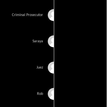
Keeley Harker
Criminal Prosecutor
Lisa Kirkland
Saraya
Samantha Phelps
Juez
Pablo Raybould
Rob