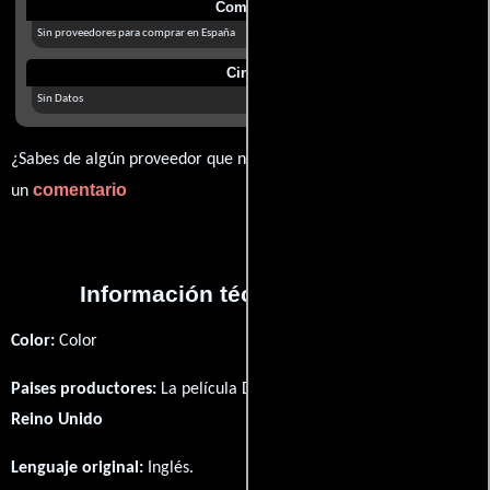
Comprar
Sin proveedores para comprar en España
Cines
Sin Datos
¿Sabes de algún proveedor que no estamos mostrando? déjanos
comentario
un
Información técnica y general
Color:
Color
Paises productores:
La película Dear Hangman fué producida en
Reino Unido
Lenguaje original:
Inglés
.