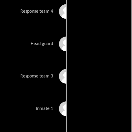
Zoe Hadjifotiou
Response team 4
Steve Price
Head guard
Jason Rivers
Response team 3
Ben Shingler
Inmate 1