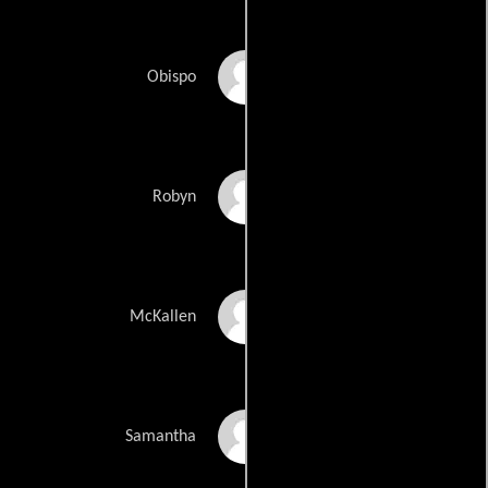
Vicky Adebola
Obispo
Francesca Louise
Robyn
White
Anthony Miles
McKallen
Katie Jeromson
Samantha