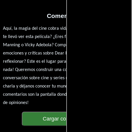
Comentarios
Aquí, la magia del cine cobra vida a través de tus opiniones. ¿Qué
te llevó ver esta película? ¿Eres fan de Liam Thomas-Burke, Ben
Manning o Vicky Adebola? Comparte tus pensamientos,
emociones y críticas sobre Dear Hangman. ¿Te hizo reír, llorar o
reflexionar? Este es el lugar para expresarlo. ¡No te guardes
nada! Queremos construir una comunidad apasionada donde la
conversación sobre cine y series nunca se detenga. Únete a la
charla y déjanos conocer tu mundo cinematográfico. ¡Los
comentarios son la pantalla donde se proyecta nuestra diversidad
de opiniones!
Cargar comentarios