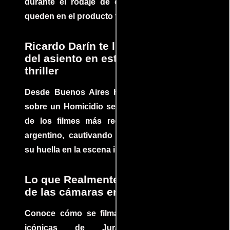
durante el rodaje de determinadas escenas
queden en el producto final.
Ricardo Darín te llevará al borde
del asiento en este increíble
thriller
Desde Buenos Aires hasta el mundo, Tesis
sobre un Homicidio se ha convertido en uno
de los filmes más recomendados del cine
argentino, cautivando audiencias y dejando
su huella en la escena internacional.
Lo que Realmente Sucedió detrás
de las cámaras en Jurassic Park
Conoce cómo se filmaron algunas escenas
icónicas de Jurassic Park, con