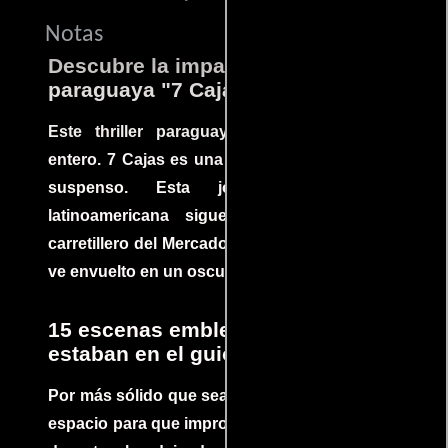
Notas
Descubre la impactante película
paraguaya "7 Cajas"
Este thriller paraguayo cautivó al mundo
entero. 7 Cajas es una explosión de acción y
suspenso. Esta joya cinematográfica
latinoamericana sigue la historia de un
carretillero del Mercado 4 de Asunción que se
ve envuelto en un oscuro mundo de crimen
15 escenas emblemáticas que no
estaban en el guion
Por más sólido que sea un guión siempre hay
espacio para que improvisaciones que se dan