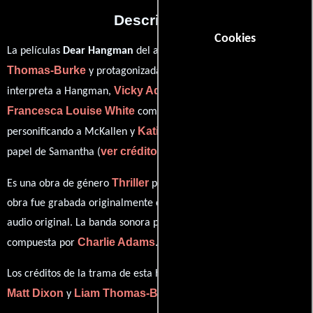
Descripción
Cookies
Liam
La películas
Dear Hangman
del año 2022, está dirigida por
Thomas-Burke
Ben Manning
y protagonizada por
quien
Vicky Adebola
interpreta a Hangman,
en el papel de Obispo,
Francesca Louise White
Anthony Miles
como Robyn,
Katie Jeromson
personificando a McKallen y
desempeñando el
ver créditos completos
papel de Samantha (
).
Thriller
Es una obra de género
producida en Reino Unido. Esta
obra fue grabada originalmente con dialogos en
Inglés
en su
audio original. La banda sonora para esta producción ha sido
Charlie Adams
compuesta por
.
Los créditos de la trama de esta historia están divididos entre
Matt Dixon
Liam Thomas-Burke
y
.