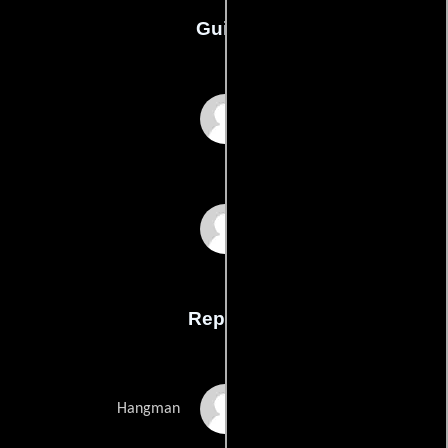
Guión
Matt Dixons
Liam Thomas-Burkes
Reparto
Ben Manning
Hangman