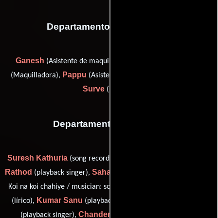
Departamento de maquillaje
Ganesh
Chandrakant Pandit
(Asistente de maquillaje),
Pappu
Sandhya
(Maquilladora),
(Asistente de maquillaje) y
Surve
(Estilista)
Departamento de musica
Suresh Kathuria
Vinod
(song recordist: Sunny Super Sounds),
Rathod
Sahajahn Shaikh Sagar
(playback singer),
(musician:
Sameer
Koi na koi chahiye / musician: sochenge tumhe pyaar),
Kumar Sanu
Sadhana Sargam
(lírico),
(playback singer),
Chander Sharma
(playback singer),
(assistant music),