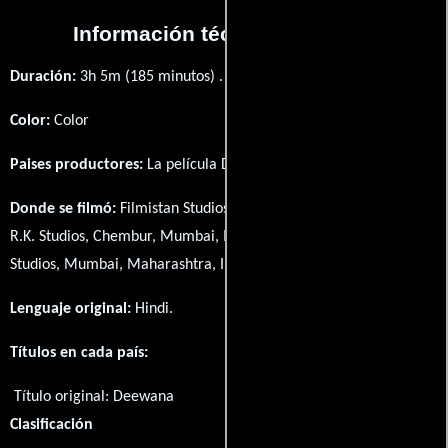
Información técnica y general
Duración:
3h 5m (185 minutos) .
Color:
Color
Paises productores:
La película Deewana fué producida en
India
Donde se filmó:
Filmistan Studios, Mumbai, Maharashtra, India,
R.K. Studios, Chembur, Mumbai, Maharashtra, India y Natraj
Studios, Mumbai, Maharashtra, India.
Lenguaje original:
Hindi
.
Títulos en cada país:
Título original:
Deewana
Clasificación