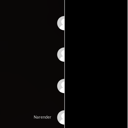
Sharad
Rakesh Madhotra
Ankush Mohite
Mohnish Bahl
Narender