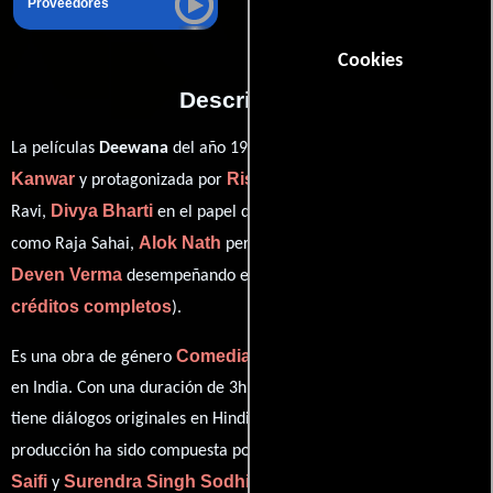
Proveedores
Cookies
Descripción
Raj
La películas
Deewana
del año 1992, está dirigida por
Kanwar
Rishi Kapoor
y protagonizada por
quien interpreta a
Divya Bharti
Shah Rukh Khan
Ravi,
en el papel de Kaajal,
Alok Nath
como Raja Sahai,
personificando a Mr. Sharma y
Deven Verma
ver
desempeñando el papel de Devdas Sabrangi (
créditos completos
).
Comedia
Acción
Drama
Es una obra de género
,
y
producida
en India. Con una duración de 3h 5m (185 minutos), esta película
tiene diálogos originales en
Hindi
. La banda sonora para esta
Shravan Rathod
Nadeem
producción ha sido compuesta por
,
Saifi
Surendra Singh Sodhi
y
.