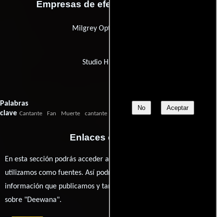
Empresas de efectos especiales
Milgrey Optical Center
Studio Highlights
Palabras
No
Aceptar
clave
Cantante
Fan
Muerte
cantante
abanico
motocicleta
amor
muerte
Enlaces externos
En esta sección podrás acceder a los recursos externos que
utilizamos como fuentes. Así podrás chequear toda la
información que publicamos y también ampliar tu conocimiento
sobre "Deewana".