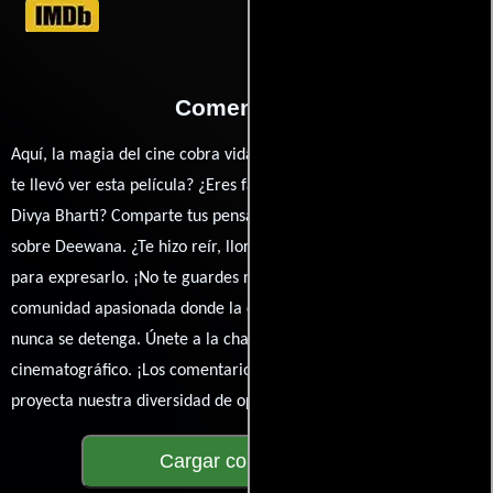
Comentarios
Aquí, la magia del cine cobra vida a través de tus opiniones. ¿Qué
te llevó ver esta película? ¿Eres fan de Raj Kanwar, Rishi Kapoor o
Divya Bharti? Comparte tus pensamientos, emociones y críticas
sobre Deewana. ¿Te hizo reír, llorar o reflexionar? Este es el lugar
para expresarlo. ¡No te guardes nada! Queremos construir una
comunidad apasionada donde la conversación sobre cine y series
nunca se detenga. Únete a la charla y déjanos conocer tu mundo
cinematográfico. ¡Los comentarios son la pantalla donde se
proyecta nuestra diversidad de opiniones!
Cargar comentarios