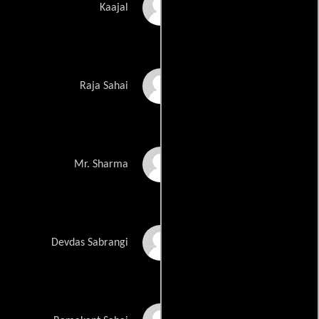
Divya Bharti
Kaajal
Shah Rukh Khan
Raja Sahai
Alok Nath
Mr. Sharma
Deven Verma
Devdas Sabrangi