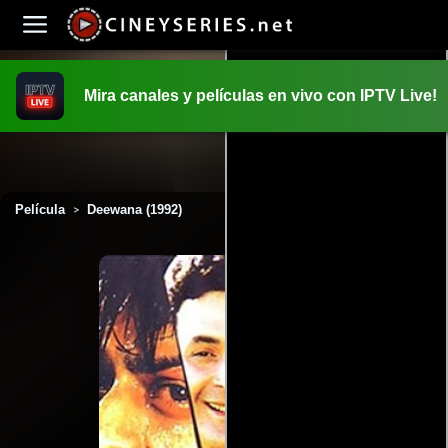
Mira canales y películas en vivo con IPTV Live!
INICIO
PELICULAS
Película
Deewana (1992)
>