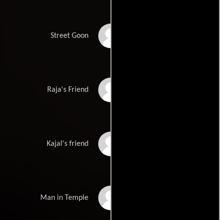
Prakash Anna
Street Goon
Salim Khan Ding-
Raja's Friend
Dong
Shehnaz Kudia
Kajal's friend
Maqsood
Man in Temple