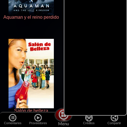
Aquaman y el reino perdido
Rico o muerto
Salón de belleza
Cronicas de la Tribu Fantasma
Comentarios
Proveedores
Créditos
Compartir
Menu