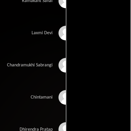
Dalip Tahil
Ramakant Sahai
Sushma Seth
Laxmi Devi
Asha Sachdev
Chandramukhi Sabrangi
Brahmachari
Chintamani
Amrish Puri
Dhirendra Pratap