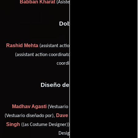
Babban Kharat
(Asistente de director artístico)
Dobles
Rashid Mehta
Harish Shetty
(assistant action coordinator),
Raam Shetty
(assistant action coordinator) y
(action
coordinator)
Diseño de vestuario
Madhav Agasti
Leena Daru
(Vestuario diseñado por),
Dave
Anna
(Vestuario diseñado por),
(Vestuario diseñado por),
Singh
Santosh Sud
((as Costume Designer)) y
((as Costume
Designer))