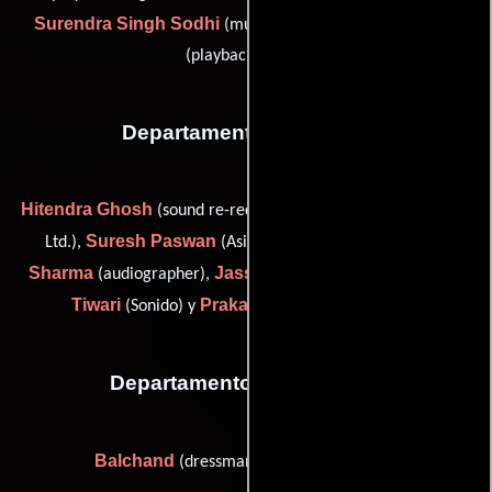
Surendra Singh Sodhi
Alka Yagnik
(music assistant) y
(playback singer)
Departamento de sonido
Hitendra Ghosh
(sound re-recordist: Rajkamal Kalamandir P.
Suresh Paswan
Prakash
Ltd.),
(Asistente de sonido),
Sharma
Jassi Sokhi
B.N.
(audiographer),
(Sound effects),
Tiwari
Prakash Gupta
(Sonido) y
(dubbing (u))
Departamento de vestuario
Balchand
Ravi
(dressman) y
(dressman)