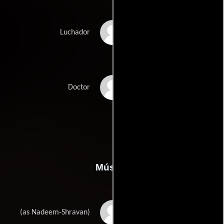
Rashid Mehta
Luchador
Saigal
Doctor
Música
Shravan Rathod
(as Nadeem-Shravan)