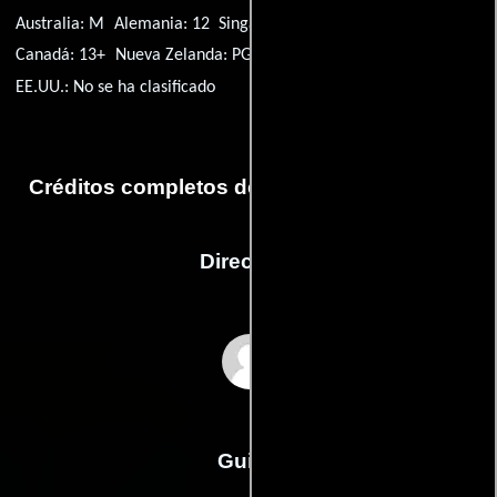
Australia: M
Alemania: 12
Singapur: PG
Reino Unido: PG
Canadá: 13+
Nueva Zelanda: PG
India: U
EE.UU.: No se ha clasificado
Créditos completos de la película Deewana
Dirección
Raj Kanwar
Guión