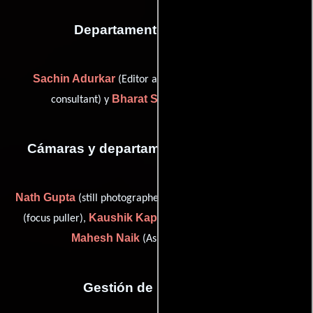
Departamento de editorial
Sachin Adurkar
M. Bashir
(Editor asistente),
(color
Bharat Singh
consultant) y
(Editor asistente)
Cámaras y departamento de electricidad
Nath Gupta
Vijay Indulkar
(still photographer: Studio R.B.),
Kaushik Kapadia
(focus puller),
(Asistente de cámara) y
Mahesh Naik
(Asistente de cámara)
Gestión de producción