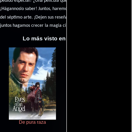
pedido especial? ¿Una película que sueñas con ver reseñada?
¡Hágannoslo saber! Juntos, haremos de esta comunidad el epicentro
caja de comentarios
del séptimo arte. ¡Dejen sus reseña en la
y
juntos hagamos crecer la magia cinematográfica!
Lo más visto en Cineyseries.net
De pura raza
Terror en la bahía