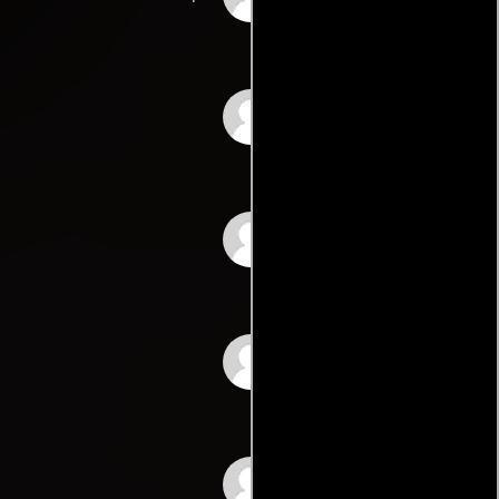
Saleem
Tilak
Vinod
Mahendra