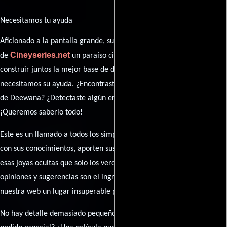
Necesitamos tu ayuda
Aficionado a la pantalla grande, su participación es clave para hacer
Cineyseries.net
de
un paraíso cinéfilo completo. Queremos
construir juntos la mejor base de datos cinematográfica, pero
necesitamos su ayuda. ¿Encontraste algún dato faltante en la ficha
de Deewana? ¿Detectaste algún error en la sinopsis o el elenco?
¡Queremos saberlo todo!
Este es un llamado a todos los simpatizantes del cine: contribuyan
con sus conocimientos, aporten sus descubrimientos y compartan
esas joyas ocultas que solo los verdaderos fanáticos conocen. Sus
opiniones y sugerencias son el ingrediente secreto que hará de
nuestra web un lugar insuperable para los amantes del celuloide.
No hay detalle demasiado pequeño ni opinión insignificante. ¿Algún