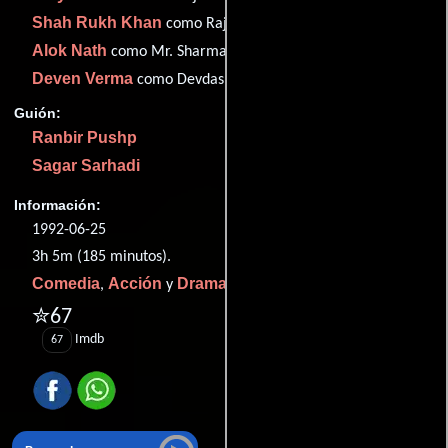
Shah Rukh Khan
como Raja Sahai
Alok Nath
como Mr. Sharma
Deven Verma
como Devdas Sabrangi
Guión:
Ranbir Pushp
Sagar Sarhadi
Información:
1992-06-25
3h 5m (185 minutos).
Comedia
Acción
Drama
,
y
.
✮67
Imdb
67