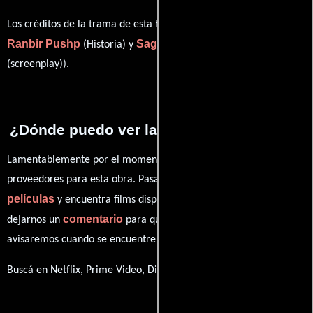
Los créditos de la trama de esta historia están divididos entre
Ranbir Pushp
Sagar Sarhadi
(Historia) y
((dialogue) /
(screenplay)).
¿Dónde puedo ver la películas Deewana?
Lamentablemente por el momento no contamos con enlaces a
proveedores para esta obra. Pasa por nuestro catálogo de
películas
y encuentra films disponibles. También puedes
comentario
dejarnos un
para que le demos prioridad y te
avisaremos cuando se encuentre disponible
Buscá en Netflix, Prime Video, Disney+