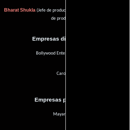
Bharat Shukla
Ravinder Thakur
(Jefe de producción) y
(Jefe
de producción)
Empresas distribuidoras
Bollywood Entertainment (BEI)
Caroland
Empresas productoras
Mayank Arts