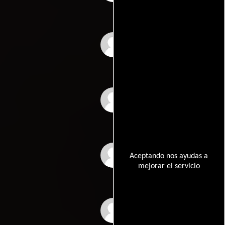
Shabnam
Alpana
Veera
Aceptando nos ayudas a
mejorar el servicio
Sohi