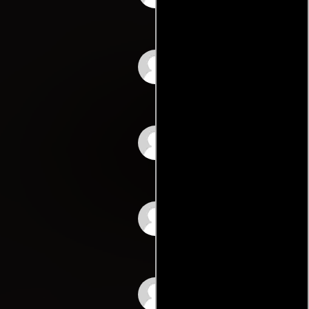
Isha
Sunil Shroff
Shahnaz Vahanvaty
Snehal