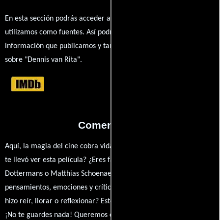
En esta sección podrás acceder a los recursos externos que
utilizamos como fuentes. Así podrás chequear toda la
información que publicamos y también ampliar tu conocimiento
sobre "Dennis van Rita".
Comentarios
Aquí, la magia del cine cobra vida a través de tus opiniones. ¿Qué
te llevó ver esta película? ¿Eres fan de Hilde Van Mieghem, Els
Dottermans o Matthias Schoenaerts? Comparte tus
pensamientos, emociones y críticas sobre Dennis van Rita. ¿Te
hizo reír, llorar o reflexionar? Este es el lugar para expresarlo.
¡No te guardes nada! Queremos construir una comunidad