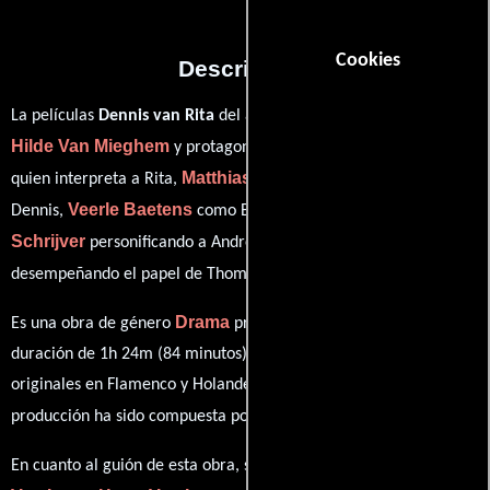
Cookies
Descripción
La películas
Dennis van Rita
del año 2006, está dirigida por
Hilde Van Mieghem
Els Dottermans
y protagonizada por
Matthias Schoenaerts
quien interpreta a Rita,
en el papel de
Veerle Baetens
Damiaan De
Dennis,
como Barbara,
Schrijver
Tom Van Dyck
personificando a Andre y
ver créditos completos
desempeñando el papel de Thomas (
).
Drama
Es una obra de género
producida en Bélgica. Con una
duración de 1h 24m (84 minutos), esta película tiene diálogos
originales en
Flamenco
y
Holandés
. La banda sonora para esta
Bert Joris
Helmut Lotti
producción ha sido compuesta por
y
.
Hugo
En cuanto al guión de esta obra, se encuentra a cargo de