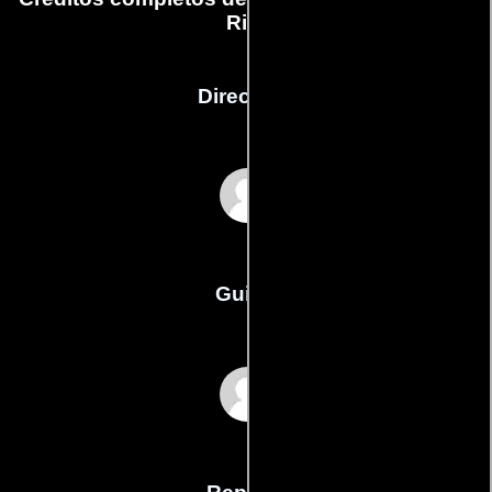
Rita
Dirección
Hilde Van Mieghem
Guión
Hugo Van Laeres