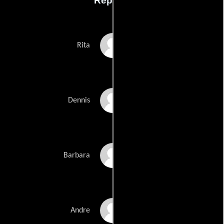
Reparto
Els Dottermans
Rita
Matthias Schoenaerts
Dennis
Veerle Baetens
Barbara
Damiaan De Schrijver
Andre