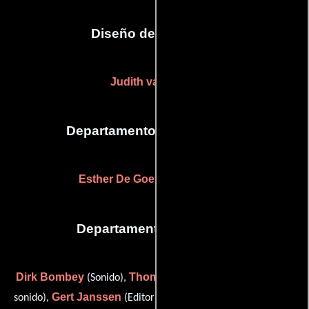
Diseño de vestuario
Judith van Herck
Departamento de maquillaje
Esther De Goey
(Maquilladora)
Departamento de sonido
Dirk Bombey
Thomas Gauder
(Sonido),
(Re-grabación de
Gert Janssen
Joeri Verspecht
sonido),
(Editor de sonido) y