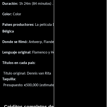
Duración:
1h 24m (84 minutos) .
Color:
Color
Paises productores:
La película Dennis van Rita fué producida en
Bélgica
Donde se filmó:
Antwerp, Flanders, Belgium.
Lenguaje original:
Flamenco
y
Holandés
.
Títulos en cada país:
Título original:
Dennis van Rita
Taquilla:
Presupuesto: €500,000 (estimated)
Créditos completos de la película Dennis van