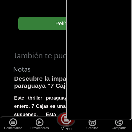
Películas
También te puede interesar...
Notas
Descubre la impactante película
paraguaya "7 Cajas"
Este thriller paraguayo cautivó al mundo
entero. 7 Cajas es una explosión de acción y
suspenso. Esta joya cinematográfica
latinoamericana sigue la historia de un
Comentarios
Proveedores
Créditos
Compartir
Menu
carretillero del Mercado 4 de Asunción que se