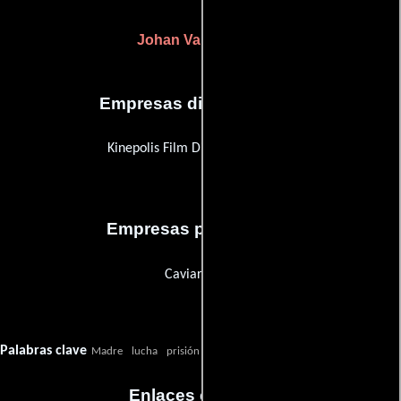
Johan Van Essche
Empresas distribuidoras
Kinepolis Film Distribution (KFD)
Empresas productoras
Caviar Films
Palabras clave
Madre
lucha
prisión
amor
carcel
Enlaces externos