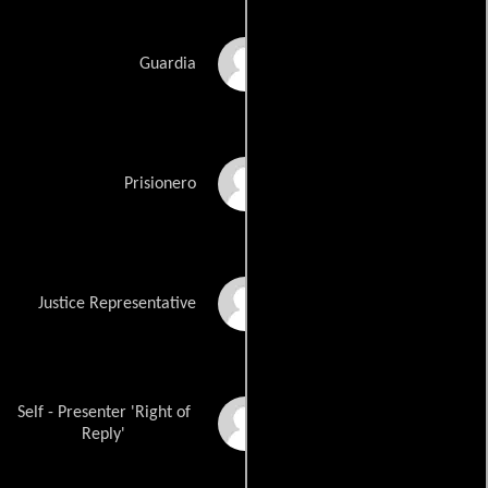
Oliver Windross
Guardia
Olivier Bisback
Prisionero
Guido De Craene
Justice Representative
Self - Presenter 'Right of
Goedele Liekens
Reply'