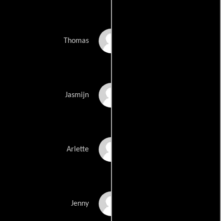
Tom Van Dyck
Thomas
June Voeten
Jasmijn
Reinhilde Decleir
Arlette
Francine de Bolle
Jenny