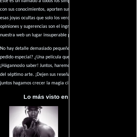
Este es un llamado a todos los simpatizantes del cine: contribuyan
con sus conocimientos, aporten sus descubrimientos y compartan
esas joyas ocultas que solo los verdaderos fanáticos conocen. Sus
opiniones y sugerencias son el ingrediente secreto que hará de
nuestra web un lugar insuperable para los amantes del celuloide.
No hay detalle demasiado pequeño ni opinión insignificante. ¿Algún
pedido especial? ¿Una película que sueñas con ver reseñada?
¡Hágannoslo saber! Juntos, haremos de esta comunidad el epicentro
caja de comentarios
del séptimo arte. ¡Dejen sus reseña en la
y
juntos hagamos crecer la magia cinematográfica!
Lo más visto en Cineyseries.net