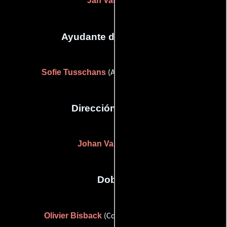
Jan Vancaillie
Ayudante de dirección
Sofie Tusschans
(Asistente de dirección)
Dirección artística
Johan Van Essche
Dobles
Olivier Bisback
(Coordinador de peleas)