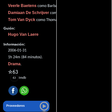
Veerle Baetens
como Barbara
Damiaan De Schrijver
como Andre
Tom Van Dyck
como Thomas
Guión:
Hugo Van Laere
Información:
2006-01-31
1h 24m (84 minutos).
Drama
.
✮63
Imdb
63
Proveedores