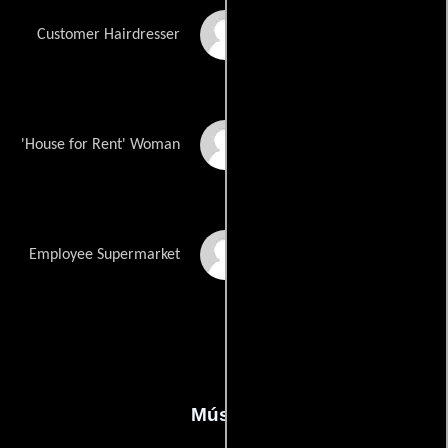
Annik Herbots
Customer Hairdresser
Diane Meersman
'House for Rent' Woman
Sofie Silberman
Employee Supermarket
Música