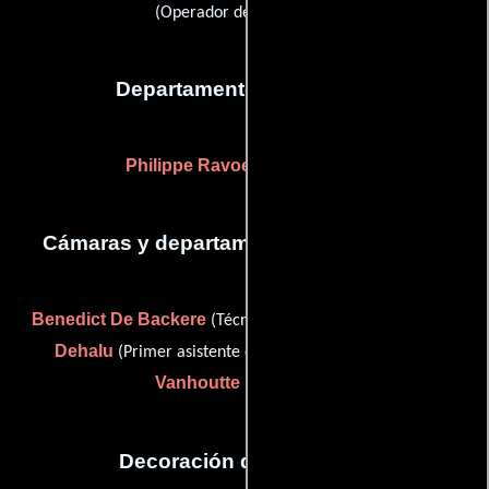
(Operador de micrófono)
Departamento de editorial
Philippe Ravoet
(trailer editor)
Cámaras y departamento de electricidad
Benedict De Backere
Patrick
(Técnicos de iluminación),
Dehalu
Christophe
(Primer asistente de cámara) y
Vanhoutte
(Electricista)
Decoración de escenario