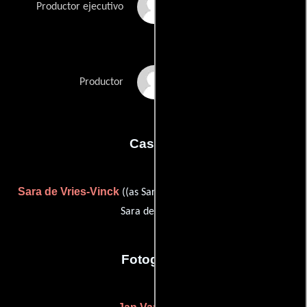
Arielle Sleutel
Productor ejecutivo
Frank Van Passel
Productor
Casting
Sara de Vries-Vinck
Kris Vinck
((as Sara de Vries)) y
((as
Sara de Vries))
Fotografia