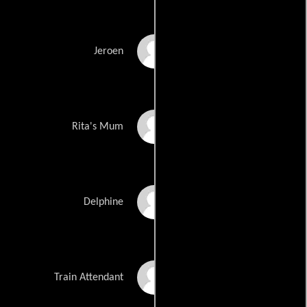
Patrick De Neve
Jeroen
Greta Van
Rita's Mum
Langhendonck
Maaike Neuville
Delphine
Roger Meeuwssen
Train Attendant