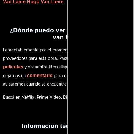
Van Laere
Hugo Van Laere
.
¿Dónde puedo ver la películas Dennis
van Rita?
Lamentablemente por el momento no contamos con enlaces a
proveedores para esta obra. Pasa por nuestro catálogo de
películas
y encuentra films disponibles. También puedes
comentario
dejarnos un
para que le demos prioridad y te
avisaremos cuando se encuentre disponible
Buscá en Netflix, Prime Video, Disney+
Información técnica y general