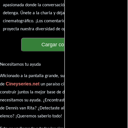
apasionada donde la conversación sobre cine y series nunca se
detenga. Únete a la charla y déjanos conocer tu mundo
cinematográfico. ¡Los comentarios son la pantalla donde se
proyecta nuestra diversidad de opiniones!
Cargar comentarios
Necesitamos tu ayuda
Aficionado a la pantalla grande, su participación es clave para hacer
Cineyseries.net
de
un paraíso cinéfilo completo. Queremos
construir juntos la mejor base de datos cinematográfica, pero
necesitamos su ayuda. ¿Encontraste algún dato faltante en la ficha
de Dennis van Rita? ¿Detectaste algún error en la sinopsis o el
elenco? ¡Queremos saberlo todo!