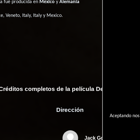
na fué producida en
México
y
Alemania
e, Veneto, Italy, Italy y Mexico.
Créditos completos de la película Der Fall Lucon
Dirección
Aceptando nos 
Jack Gold