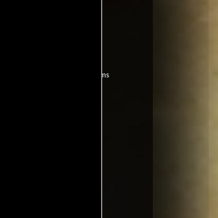
ela).
a?
películas
ogo de
y encuentra films
entre disponible