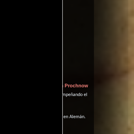
oviedb
Jürgen Prochnow
interpreta a Rudi Waltz,
Günther Maria Halmer
 y
desempeñando el
lícula tiene diálogos originales en
Alemán
.