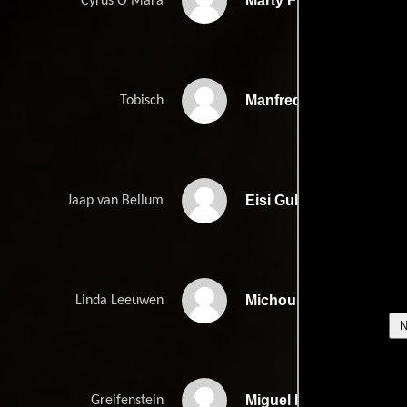
Marty Fried
Cyrus O'Mara
Manfred Andrae
Tobisch
Eisi Gulp
Jaap van Bellum
Michou Friesz
Linda Leeuwen
Miguel Herz-Kestranek
Greifenstein