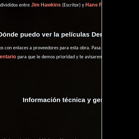
Jim Hawkins
Hans Pretterebner
 divididos entre
(Escritor) y
(Nov
Dónde puedo ver la películas Der Fall Lucon
con enlaces a proveedores para esta obra. Pasa por nuestro catál
entario
para que le demos prioridad y te avisaremos cuando se encu
Información técnica y general