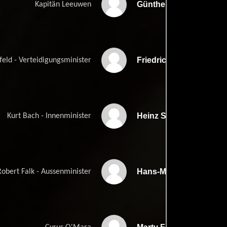
Günther Maria Halmer
Kapitän Leeuwen
Friedrich von Thun
eld - Verteidigungsminister
Heinz Schubert
Kurt Bach - Innenminister
Hans-Michael Rehberg
Robert Falk - Aussenminister