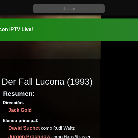
 con IPTV Live!
Der Fall Lucona
(1993)
Resumen:
Dirección:
Información:
Jack Gold
1993-05-0
1h 55m (11
Elenco principal:
Drama
.
David Suchet
como Rudi Waltz
✮54
Jürgen Prochnow
como Hans Strasser