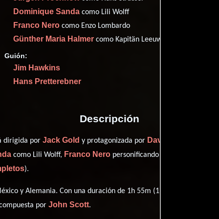
Imdb
61
Dominique Sanda
como Lili Wolff
Them
61
Franco Nero
como Enzo Lombardo
Günther Maria Halmer
como Kapitän Leeuwen
Guión:
Jim Hawkins
Proveedores
Hans Pretterebner
Descripción
Jack Gold
David Suchet
á dirigida por
y protagonizada por
quien 
nda
Franco Nero
como Lili Wolff,
personificando a Enzo Lombardo
mpletos
).
xico y Alemania. Con una duración de 1h 55m (115 minutos), esta pe
John Scott
o compuesta por
.