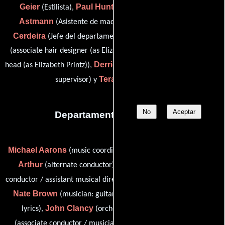
Geier
Paul Huntley
Jill
(Estilista),
(Diseñador de pelo),
Astmann
Milagros Medina-
(Asistente de maquillaje),
Cerdeira
Liz Printz
(Jefe del departamento de maquillaje),
(associate hair designer (as Elizabeth Printz) / hair department
Derrick Cosmo West
head (as Elizabeth Printz)),
(assistant hair
Tera Willis
supervisor) y
(Estilista)
No
Aceptar
Departamento de musica
Michael Aarons
Ted
(music coordinator / musician: guitar 2),
Arthur
Haley Bennett
(alternate conductor),
(alternate
Ravi Best
conductor / assistant musical director),
(Trompetista),
Nate Brown
David Bryan
(musician: guitar 1),
(music and
John Clancy
John Deley
lyrics),
(orchestrations by),
Joe DiPietro
(associate conductor / musician: keyboard 2),