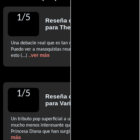
1
/
5
Reseña de
Peter Bradshaw
para The Guardian
Una debacle real que es tan mala que hiperventilarás (...)
Puedo ver a masoquistas reuniéndose en fiestas para ver
..ver más
esto (…)
1
/
5
Reseña de
Peter Debruge
para Variety
Un tributo pop superficial a un icono complicado (...) Es
mucho menos interesante que otros proyectos sobre la
..ver
Princesa Diana que han surgido mientras tanto.
más