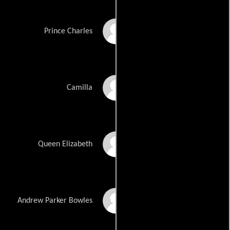
Roe Hartrampf
Prince Charles
Erin Davie
Camilla
Judy Kaye
Queen Elizabeth
Zach Adkins
Andrew Parker Bowles