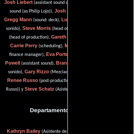
Josh Liebert
Phil Lojo
(assistant sound designer),
(production
Josh Lowden
sound (as Philip Lojo)),
(general manager),
Gregg Mann
Lucas Miller
(sound: deck),
(Editor de efectos de
Steve Morris
Jonathan Null
sonido),
(head of engineering),
Gareth Owen
(head of production),
(Diseñador de sonido),
Carrie Perry
Mike Peters
(scheduling),
(post-production
Eva Porter
Chris
finance manager),
(Servicios al cliente),
Powell
Brandon Proctor
(assistant sound),
(Re-grabación de
Gary Rizzo
sonido),
(Mezclador adicional de re-grabación),
Renee Russo
(post-production sound accountant (as Renée
Steve Schatz
Russo)) y
(Asistente de re-grabación de sonido)
Departamento de vestuario
Kathryn Bailey
Miwa
(Asistente de diseñador de vestuario),