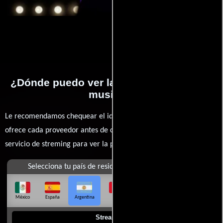
¿Dónde puedo ver la películas Diana: El
musical?
Le recomendamos chequear el idioma, doblaje o subtítulos que
ofrece cada proveedor antes de comprar, alquilar o contratar un
servicio de streming para ver la películas.
Selecciona tu país de residencia
México
España
Argentina
Perú
Colombia
Chile
Ecuador
Streaming