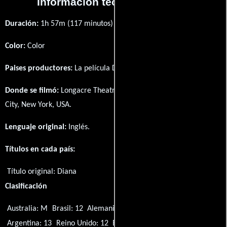
Información técnica y general
Duración:
1h 57m (117 minutos) .
Color:
Color
Paises productores:
La película Diana fué producida en
EE.UU.
Donde se filmó:
Longacre Theatre - 220 W 48th St, New York
City, New York, USA.
Lenguaje original:
Inglés
.
Títulos en cada país:
Título original:
Diana
Clasificación
Australia: M
Brasil: 12
Alemania: 12
Corea del Sur: 12
Argentina: 13
Reino Unido: 12
EE.UU.: PG-13
Singapur: M18