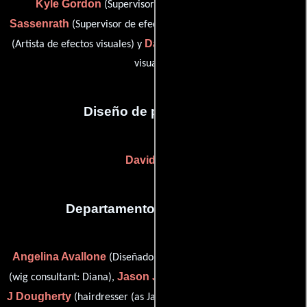
Kyle Gordon
Ellie
(Supervisor de efectos visuales),
Sassenrath
Davy Saunders
(Supervisor de efectos visuales),
Dan Waldron
(Artista de efectos visuales) y
(Artista de efectos
visuales)
Diseño de producción
David Zinn
Departamento de maquillaje
Angelina Avallone
John Barrett
(Diseñador de maquillaje),
Jason J Dougherty
Jason
(wig consultant: Diana),
(Estilista),
J Dougherty
Rachael
(hairdresser (as Jason Oaks-Dougherty)),