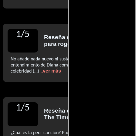
1
/
5
Reseña de
Christy Lemire
para rogerebert.com
No añade nada nuevo ni sustancial a nuestro
entendimiento de Diana como esposa, madre, princesa o
..ver más
celebridad (…)
1
/
5
Reseña de
Clive Davis
para
The Times
¿Cuál es la peor canción? Pues hay mucha competencia