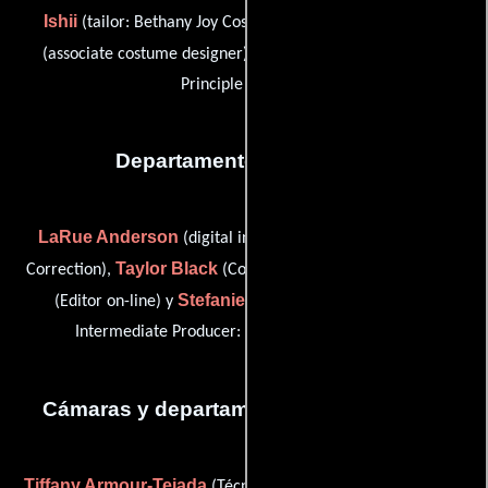
Ishii
Cathy Parrott
(tailor: Bethany Joy Costumes Inc.),
Kelly Saxon
(associate costume designer) y
(Costumer:
Principle Dresser)
Departamento de editorial
LaRue Anderson
(digital intermediate ep: Digital Color
Taylor Black
Rigoberto Madrigal
Correction),
(Colorista),
Stefanie Schaldenbrand
(Editor on-line) y
(Digital
Intermediate Producer: digital color correction)
Cámaras y departamento de electricidad
Tiffany Armour-Tejada
Daniel
(Técnico de imagen digital),