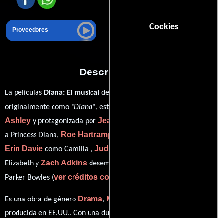
Cookies
Proveedores
Descripción
La películas
Diana: El musical
del año 2021, conocida
Christopher
originalmente como "
Diana
", está dirigida por
Ashley
Jeanna de Waal
y protagonizada por
quien interpreta
Roe Hartrampf
a Princess Diana,
en el papel de Prince Charles,
Erin Davie
Judy Kaye
como Camilla ,
personificando a Queen
Zach Adkins
Elizabeth y
desempeñando el papel de Andrew
ver créditos completos
Parker Bowles (
).
Drama
Musical
Biográfico
Es una obra de género
,
y
producida en EE.UU.. Con una duración de 1h 57m (117 minutos),