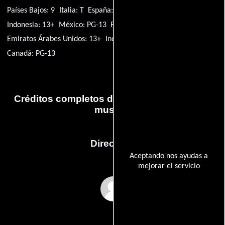
Países Bajos: 9
Italia: T
España: 12
Polonia: 12
Turquía: 13+
Indonesia: 13+
México: PG-13
Francia: 13
Emiratos Árabes Unidos: 13+
India: 13
Suecia: 13
Canadá: PG-13
Créditos completos de la película Diana: El
musical
Dirección
Aceptando nos ayudas a
mejorar el servicio
Christopher Ashley