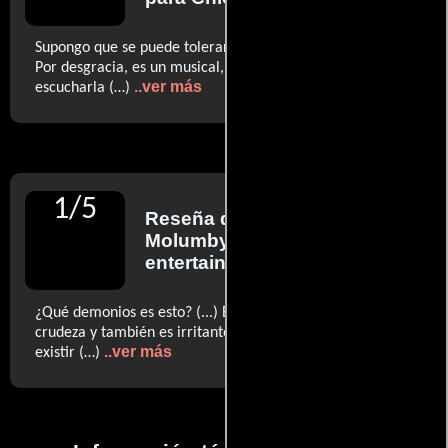
Supongo que se puede tolerar si no tienes que escucharla.
Por desgracia, es un musical, así que tienes que
..ver más
escucharla (…)
1
/
5
Reseña de
Deirdre
Molumby
para
entertainment.ie
¿Qué demonios es esto? (...) Es bastante irritante en su
crudeza y también es irritante por el simple hecho de
..ver más
existir (…)