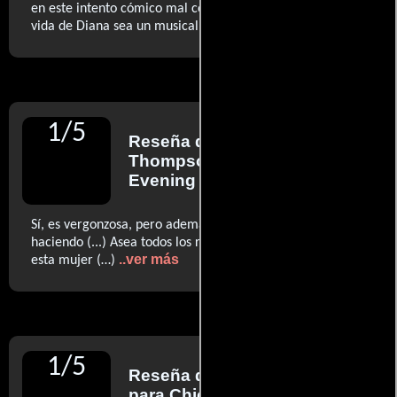
en este intento cómico mal concebido de hacer que la
..ver más
vida de Diana sea un musical rock (…)
1
/
5
Reseña de
Jessie
Thompson
para London
Evening Standard
Sí, es vergonzosa, pero además no tiene claro lo que está
haciendo (...) Asea todos los recovecos complicados de
..ver más
esta mujer (…)
1
/
5
Reseña de
Michael Phillips
para Chicago Tribune