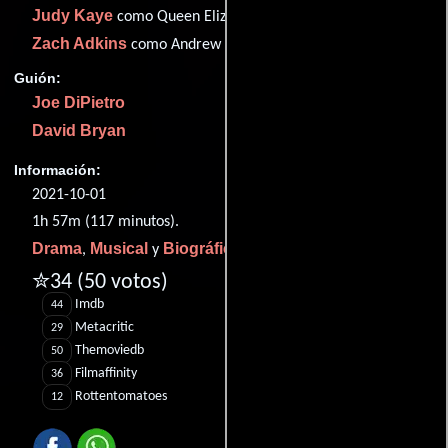
Judy Kaye
como Queen Elizabeth
Zach Adkins
como Andrew Parker Bowles
Guión:
Joe DiPietro
David Bryan
Información:
2021-10-01
1h 57m (117 minutos).
Drama
Musical
Biográfico
,
y
.
✮34
(50 votos)
Imdb
44
Metacritic
29
Themoviedb
50
Filmaffinity
36
Rottentomatoes
12