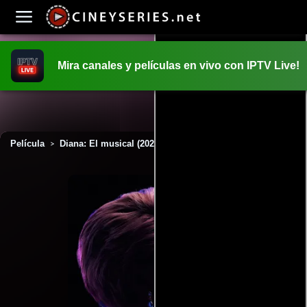
Mira canales y películas en vivo con IPTV Live!
INICIO
PELICULAS
Película
Diana: El musical (2021)
>