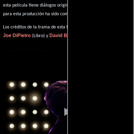
esta película tiene diálogos originales en
Inglés
. La banda sonora
David Bryan
para esta producción ha sido compuesta por
.
Los créditos de la trama de esta historia están divididos entre
Joe DiPietro
David Bryan
(Libro) y
(Música).