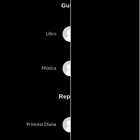
Guión
Joe DiPietros
Libro
David Bryans
Música
Reparto
Jeanna de Waal
Princess Diana