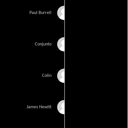
Bruce Dow
Paul Burrell
Lauren E.J. Hamilton
Conjunto
André Jordan
Colin
Gareth Keegan
James Hewitt