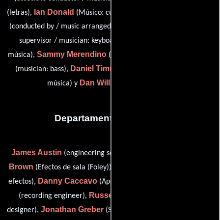
Ian Donald
Ian Eisendrath
(letras),
(Músico: cuerno francés),
(conducted by / music arranged by / musical director / musical
Derik Lee
supervisor / musician: keyboard 1),
(Editor de
Sammy Merendino
Catherine Popper
música),
(Baterista),
Daniel Timmons
(musician: bass),
(Asistente de editor de
Dan Willis
música) y
(musician: reeds)
Departamento de sonido
James Austin
Ronni
(engineering services (as Jim Austin)),
Brown
Jason Butler
(Efectos de sala (Foley)),
(Mezclador de
Danny Caccavo
Jody Elff
efectos),
(Apoyo editorial digital),
Russell Godwin
(recording engineer),
(associate sound
Jonathan Greber
designer),
(Supervisor de edición de sonido),