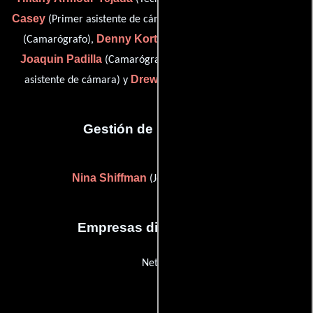
Casey
Stanley Fernandez Jr.
(Primer asistente de cámara),
Denny Kortze
(Camarógrafo),
(Operador de Steadicam),
Joaquin Padilla
Johnny Sousa
(Camarógrafo),
(Primer
Drew Verderame
asistente de cámara) y
(Camarógrafo)
Gestión de producción
Nina Shiffman
(Jefe de producción)
Empresas distribuidoras
Netflix