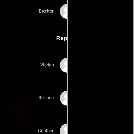
Daria Onyshchenkos
Escritor
Reparto
Karl Markovics
Vladan
Nina Nizheradze
Ruslana
Georg Friedrich
Günther