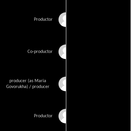
Korbinian Dufter
Productor
Nenad Dukic
Co-productor
producer (as Maria
Maria Keil
Govorukha) / producer
Anna Palenchuk
Productor