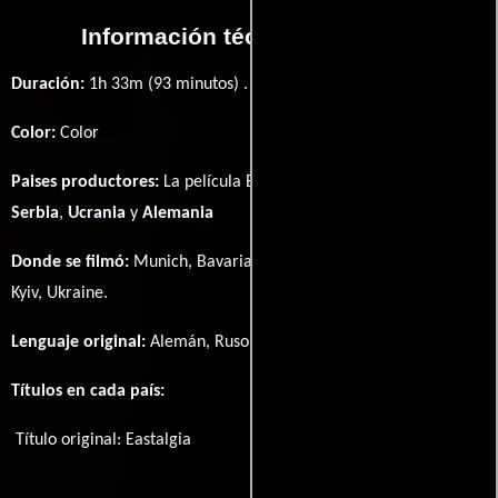
Información técnica y general
Duración:
1h 33m (93 minutos) .
Color:
Color
Paises productores:
La película Eastalgia fué producida en
Serbia
,
Ucrania
y
Alemania
Donde se filmó:
Munich, Bavaria, Germany, Belgrade, Serbia y
Kyiv, Ukraine.
Lenguaje original:
Alemán
,
Ruso
y
Serbio
.
Títulos en cada país:
Título original:
Eastalgia