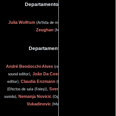
Departamento de maquillaje
Julia Wolfrum
Florian
(Artista de maquillaje adicional) y
Zeughan
(Maquilladora)
Departamento de sonido
André Bendocchi-Alves
(re-recording mixer / supervising
João Da Costa Pinto
sound editor),
(foley editor / sound
Claudia Enzmann
Joo Fürst
editor),
(Editor de diálogo),
Sven Mevissen
(Efectos de sala (Foley)),
(Re-grabación de
Nemanja Novicic
Nenad
sonido),
(Operador de micrófono) y
Vukadinovic
(Mezclador de sonido)