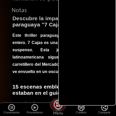
Notas
Descubre la impactante película
paraguaya "7 Cajas"
Este thriller paraguayo cautivó al mundo
entero. 7 Cajas es una explosión de acción y
suspenso. Esta joya cinematográfica
latinoamericana sigue la historia de un
carretillero del Mercado 4 de Asunción que se
ve envuelto en un oscuro mundo de crimen
15 escenas emblemáticas que no
estaban en el guion
Por más sólido que sea un guión siempre hay
espacio para que improvisaciones que se dan
Comentarios
Proveedores
Créditos
Compartir
Menu