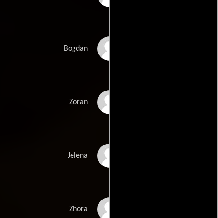
Ivan Dobronravov
Bogdan
Vuk Kostic
Zoran
Lea Mornar
Jelena
Aleksey Gorbunov
Zhora