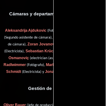
Cámaras y departamento de electricidad
Aleksandrija Ajdukovic
Niklas Ben el Mekki
(Fotógrafo),
Amel Djikoli
(Segundo asistente de cámara),
(Primer asistente
Zoran Jovanovic
Micha Kaiser
de cámara),
(Capataz),
Sebastian Krückl
Dino
(Electricista),
(electrician / key grip),
Osmanoviç
Thomas
(electrician (as Dino Osmanovic)),
Radlwimmer
Marko Röder
André
(Fotógrafo),
(Electricista),
Schmidt
Jonas Spriestersbach
(Electricista) y
(Capataz)
Gestión de producción
Oliver Bauer
Luka Dejanovic
(Jefe de producción),
(Gerente