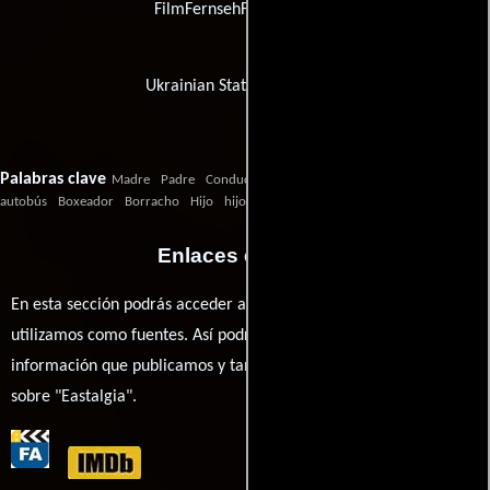
FilmFernsehFonds Bayern
Ukrainian State Film Agency
Palabras clave
Madre
Padre
Conductor de
autobús
Boxeador
Borracho
Hijo
hijo
borracho
boxeador
Enlaces externos
En esta sección podrás acceder a los recursos externos que
utilizamos como fuentes. Así podrás chequear toda la
información que publicamos y también ampliar tu conocimiento
sobre "Eastalgia".