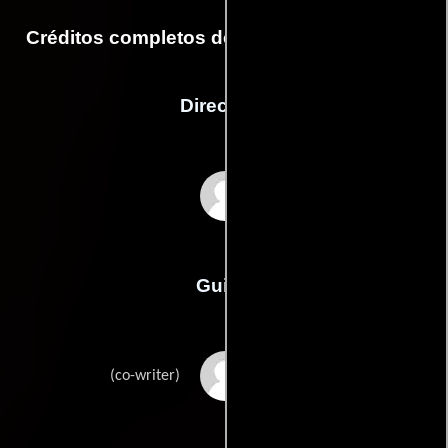
Créditos completos de la película Eastalgia
Dirección
Daria Onyshchenko
Guión
Miroslav Mandics
(co-writer)