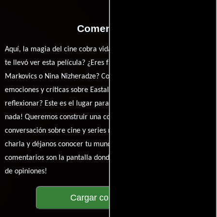
Comentarios
Aquí, la magia del cine cobra vida a través de tus opiniones. ¿Qué
te llevó ver esta película? ¿Eres fan de Daria Onyshchenko, Karl
Markovics o Nina Nizheradze? Comparte tus pensamientos,
emociones y críticas sobre Eastalgia. ¿Te hizo reír, llorar o
reflexionar? Este es el lugar para expresarlo. ¡No te guardes
nada! Queremos construir una comunidad apasionada donde la
conversación sobre cine y series nunca se detenga. Únete a la
charla y déjanos conocer tu mundo cinematográfico. ¡Los
comentarios son la pantalla donde se proyecta nuestra diversidad
de opiniones!
Cargar comentarios