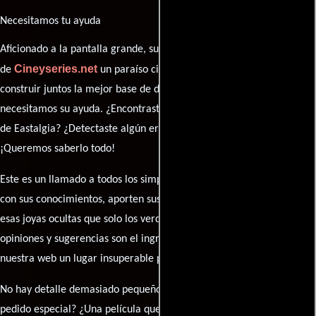
Necesitamos tu ayuda
Aficionado a la pantalla grande, su participación es clave para hacer
Cineyseries.net
de
un paraíso cinéfilo completo. Queremos
construir juntos la mejor base de datos cinematográfica, pero
necesitamos su ayuda. ¿Encontraste algún dato faltante en la ficha
de Eastalgia? ¿Detectaste algún error en la sinopsis o el elenco?
¡Queremos saberlo todo!
Este es un llamado a todos los simpatizantes del cine: contribuyan
con sus conocimientos, aporten sus descubrimientos y compartan
esas joyas ocultas que solo los verdaderos fanáticos conocen. Sus
opiniones y sugerencias son el ingrediente secreto que hará de
nuestra web un lugar insuperable para los amantes del celuloide.
No hay detalle demasiado pequeño ni opinión insignificante. ¿Algún
pedido especial? ¿Una película que sueñas con ver reseñada?