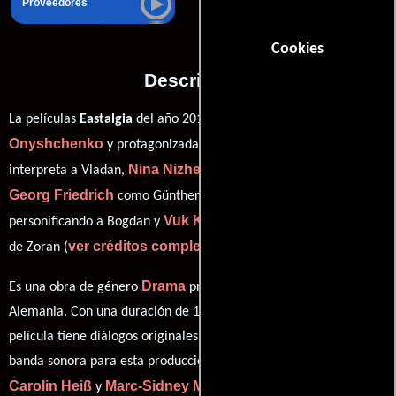
Proveedores
Cookies
Descripción
Daria
La películas
Eastalgia
del año 2012, está dirigida por
Onyshchenko
Karl Markovics
y protagonizada por
quien
Nina Nizheradze
interpreta a Vladan,
en el papel de Ruslana,
Georg Friedrich
Ivan Dobronravov
como Günther,
Vuk Kostic
personificando a Bogdan y
desempeñando el papel
ver créditos completos
de Zoran (
).
Drama
Es una obra de género
producida en Serbia, Ucrania y
Alemania. Con una duración de 1h 33m (93 minutos), esta
película tiene diálogos originales en
Alemán
,
Ruso
y
Serbio
. La
banda sonora para esta producción ha sido compuesta por
Carolin Heiß
Marc-Sidney Müller
y
.