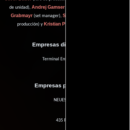
Andrej Gamser
Chiara
de unidad),
(Gerente de unidad),
Grabmayr
Stefan Mladenovic
(set manager),
(Jefe de
Kristian Portz
producción) y
(Gerente de unidad)
Empresas distribuidoras
Terminal Entertainment
Empresas productoras
NEUESUPER
435 Films