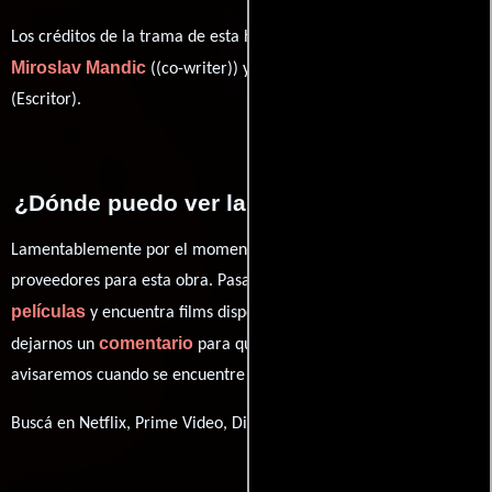
Los créditos de la trama de esta historia están divididos entre
Miroslav Mandic
Daria Onyshchenko
((co-writer)) y
(Escritor).
¿Dónde puedo ver la películas Eastalgia?
Lamentablemente por el momento no contamos con enlaces a
proveedores para esta obra. Pasa por nuestro catálogo de
películas
y encuentra films disponibles. También puedes
comentario
dejarnos un
para que le demos prioridad y te
avisaremos cuando se encuentre disponible
Buscá en Netflix, Prime Video, Disney+