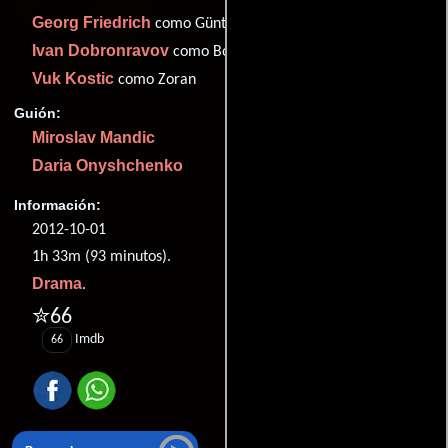
Georg Friedrich
como Günther
Ivan Dobronravov
como Bogdan
Vuk Kostic
como Zoran
Guión:
Miroslav Mandic
Daria Onyshchenko
Información:
2012-10-01
1h 33m (93 minutos).
Drama
.
✮66
Imdb
66