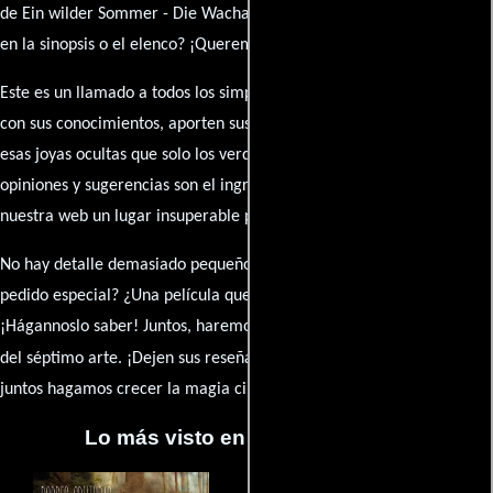
de Ein wilder Sommer - Die Wachausaga? ¿Detectaste algún error
en la sinopsis o el elenco? ¡Queremos saberlo todo!
Este es un llamado a todos los simpatizantes del cine: contribuyan
con sus conocimientos, aporten sus descubrimientos y compartan
esas joyas ocultas que solo los verdaderos fanáticos conocen. Sus
opiniones y sugerencias son el ingrediente secreto que hará de
nuestra web un lugar insuperable para los amantes del celuloide.
No hay detalle demasiado pequeño ni opinión insignificante. ¿Algún
pedido especial? ¿Una película que sueñas con ver reseñada?
¡Hágannoslo saber! Juntos, haremos de esta comunidad el epicentro
caja de comentarios
del séptimo arte. ¡Dejen sus reseña en la
y
juntos hagamos crecer la magia cinematográfica!
Lo más visto en Cineyseries.net