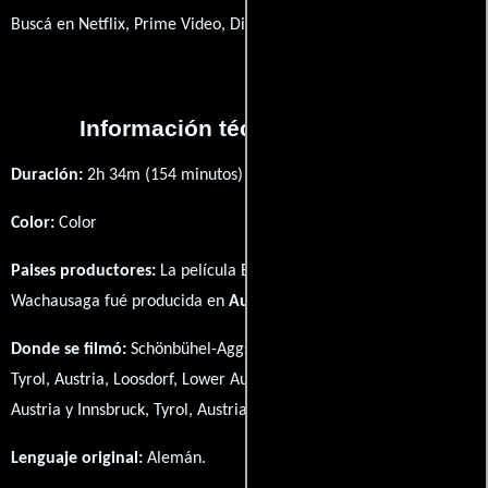
Buscá en Netflix, Prime Video, Disney+
Información técnica y general
Duración:
2h 34m (154 minutos) .
Color:
Color
Paises productores:
La película Ein wilder Sommer - Die
Wachausaga fué producida en
Austria
Donde se filmó:
Schönbühel-Aggsbach, Tyrol, Austria, Gerolding,
Tyrol, Austria, Loosdorf, Lower Austria, Austria, Schwaz, Tyrol,
Austria y Innsbruck, Tyrol, Austria.
Lenguaje original:
Alemán
.