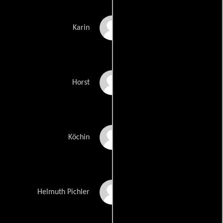
Alexandra Leonie
Karin
Kronberger
Stefano Bernardin
Horst
Franziska Grinzinger
Köchin
Martin Leutgeb
Helmuth Pichler