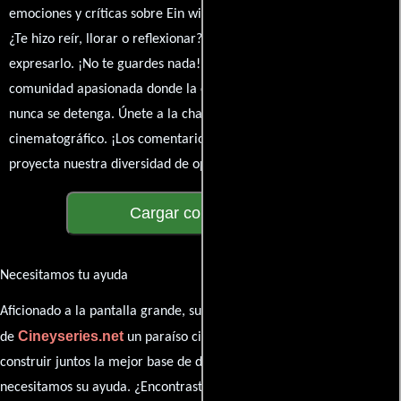
emociones y críticas sobre Ein wilder Sommer - Die Wachausaga.
¿Te hizo reír, llorar o reflexionar? Este es el lugar para
expresarlo. ¡No te guardes nada! Queremos construir una
comunidad apasionada donde la conversación sobre cine y series
nunca se detenga. Únete a la charla y déjanos conocer tu mundo
cinematográfico. ¡Los comentarios son la pantalla donde se
proyecta nuestra diversidad de opiniones!
Cargar comentarios
Necesitamos tu ayuda
Aficionado a la pantalla grande, su participación es clave para hacer
Cineyseries.net
de
un paraíso cinéfilo completo. Queremos
construir juntos la mejor base de datos cinematográfica, pero
necesitamos su ayuda. ¿Encontraste algún dato faltante en la ficha