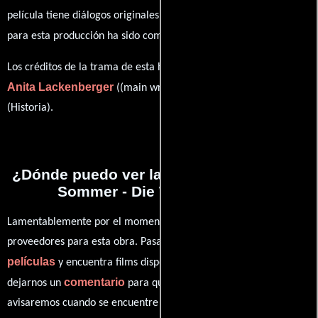
película tiene diálogos originales en
Alemán
. La banda sonora
Daniel Huber
para esta producción ha sido compuesta por
.
Los créditos de la trama de esta historia están divididos entre
Anita Lackenberger
Anita Lackenberger
((main writer)) y
(Historia).
¿Dónde puedo ver la películas Ein wilder
Sommer - Die Wachausaga?
Lamentablemente por el momento no contamos con enlaces a
proveedores para esta obra. Pasa por nuestro catálogo de
películas
y encuentra films disponibles. También puedes
comentario
dejarnos un
para que le demos prioridad y te
avisaremos cuando se encuentre disponible