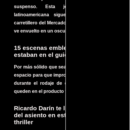
suspenso. Esta joya cinematográfica
latinoamericana sigue la historia de un
carretillero del Mercado 4 de Asunción que se
ve envuelto en un oscuro mundo de crimen
15 escenas emblemáticas que no
estaban en el guion
Por más sólido que sea un guión siempre hay
espacio para que improvisaciones que se dan
durante el rodaje de determinadas escenas
queden en el producto final.
Ricardo Darín te llevará al borde
del asiento en este increíble
thriller