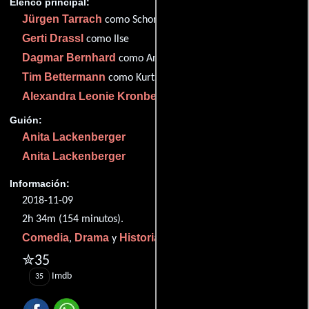
Elenco principal:
Jürgen Tarrach
como Schorsch
Gerti Drassl
como Ilse
Dagmar Bernhard
como Anna
Tim Bettermann
como Kurt
Alexandra Leonie Kronberger
como Karin
Guión:
Anita Lackenberger
Anita Lackenberger
Información:
2018-11-09
2h 34m (154 minutos).
Comedia
Drama
Historia
,
y
.
✮35
Imdb
35