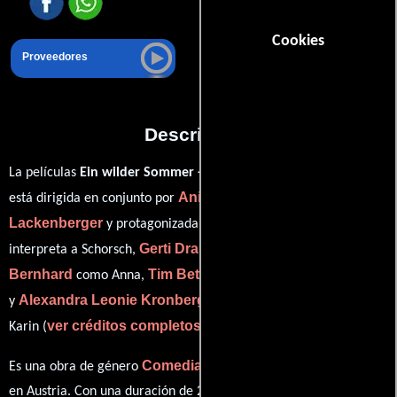
Cookies
Proveedores
Descripción
La películas
Ein wilder Sommer - Die Wachausaga
del año 2018,
Anita Lackenberger
Anita
está dirigida en conjunto por
y
Lackenberger
Jürgen Tarrach
y protagonizada por
quien
Gerti Drassl
Dagmar
interpreta a Schorsch,
en el papel de Ilse,
Bernhard
Tim Bettermann
como Anna,
personificando a Kurt
Alexandra Leonie Kronberger
y
desempeñando el papel de
ver créditos completos
Karin (
).
Comedia
Drama
Historia
Es una obra de género
,
e
producida
en Austria. Con una duración de 2h 34m (154 minutos), esta