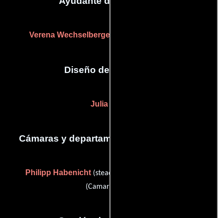
Ayudante de dirección
Verena Wechselberger
(Asistente de dirección)
Diseño de vestuario
Julia Klug
Cámaras y departamento de electricidad
Philipp Habenicht
Gerhard Mader
(steadicam) y
(Camarógrafo)