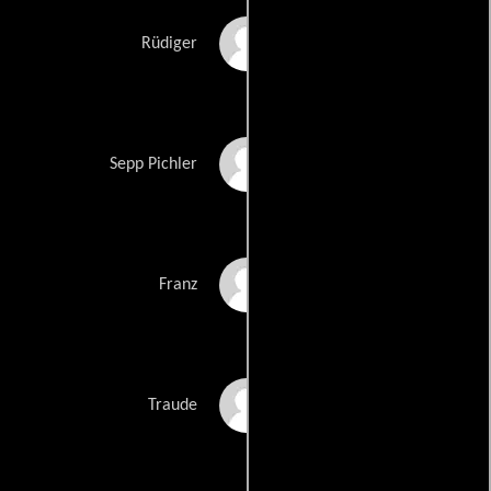
Günter Bubbnik
Rüdiger
Johannes Seilern
Sepp Pichler
Markus Oberrauch
Franz
Kristina Sprenger
Traude