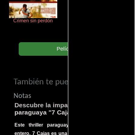
Crimen sin perdón
De pura raza
Películas
También te puede interesar...
Notas
Descubre la impactante película
paraguaya "7 Cajas"
Este thriller paraguayo cautivó al mundo
entero. 7 Cajas es una explosión de acción y