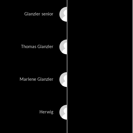
Heinz Trixner
Glanzler senior
Sami Loris
Thomas Glanzler
Eszter Hollósi
Marlene Glanzler
Thomas Gassner
Herwig