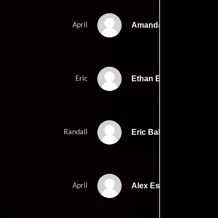
Amanda Fuller
April
Ethan Embry
Eric
Eric Balfour
Randall
Alex Essoe
April