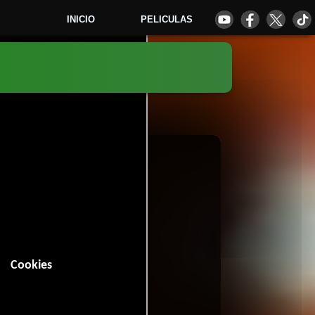
INICIO
PELICULAS
5
Cookies
0 minutos).
antasía
Drama
y
.