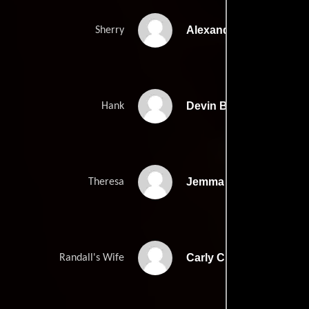
Alexandria DeBerry
Sherry
Devin Bonnée
Hank
Jemma Evans
Theresa
Carly Christopher
Randall's Wife