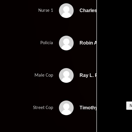
Charles 'Skeeta' Jenki
Nurse 1
Robin Anderson
Policía
Ray L. Perez
Male Cop
Timothy Hoppock
Street Cop