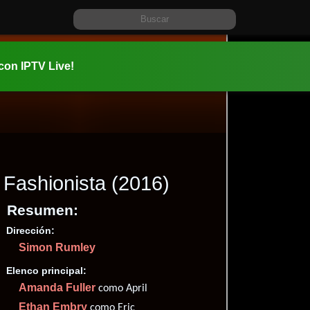
 con IPTV Live!
Fashionista
(2016)
Resumen:
Dirección:
Información:
Simon Rumley
2016-09-2
1h 50m (11
Elenco principal:
Thriller
F
,
Amanda Fuller
como April
✮54
Ethan Embry
como Eric