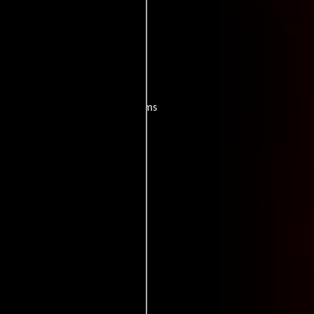
películas
ogo de
y encuentra films
entre disponible