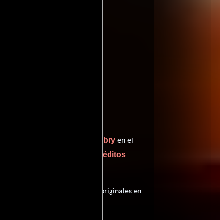
Ethan Embry
n interpreta a April,
en el
ver créditos
ndo el papel de Sherry (
, esta película tiene diálogos originales en