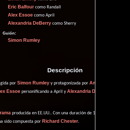
Imdb
54
Eric Balfour
como Randall
Alex Essoe
como April
Alexandria DeBerry
como Sherry
Guión:
Proveedores
Simon Rumley
Descripción
Simon Rumley
Amanda Fuller
igida por
y protagonizada por
quie
lex Essoe
Alexandria DeBerry
personificando a April y
desempeña
rama
producida en EE.UU.. Con una duración de 1h 50m (110 minutos)
Richard Chester
 ha sido compuesta por
.