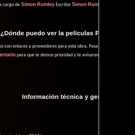
Simon Rumley
Simon Rumley
 a cargo de
Escritor
(Escritor).
¿Dónde puedo ver la películas Fashionista?
con enlaces a proveedores para esta obra. Pasa por nuestro catál
entario
para que le demos prioridad y te avisaremos cuando se encu
Información técnica y general