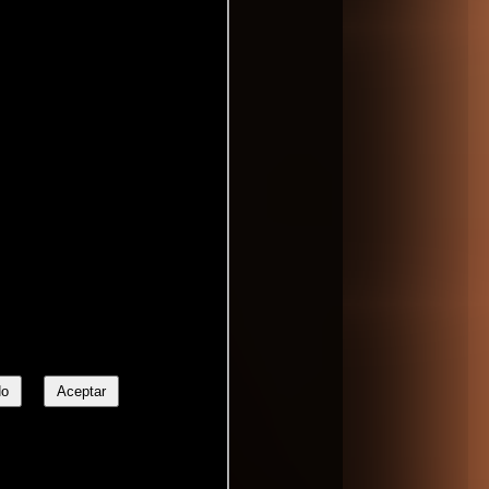
ns
No
Aceptar