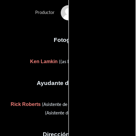
Thomas R. Hess
Productor
Fotografia
Ken Lamkin
((as Darrell Davenport))
Ayudante de dirección
Rick Roberts
Mike Ydigoras
(Asistente de dirección) y
(Asistente de dirección)
Dirección artística