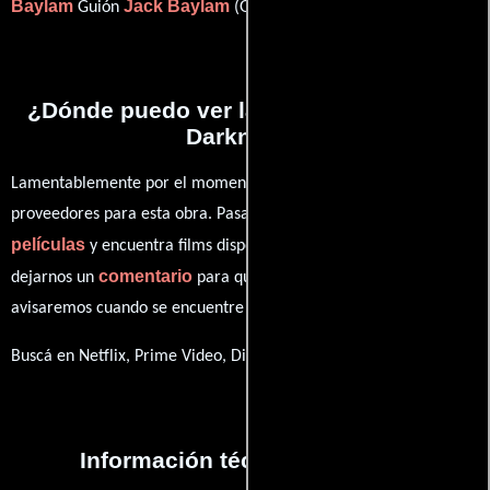
Baylam
Jack Baylam
Guión
(Guión).
¿Dónde puedo ver la películas Force of
Darkness?
Lamentablemente por el momento no contamos con enlaces a
proveedores para esta obra. Pasa por nuestro catálogo de
películas
y encuentra films disponibles. También puedes
comentario
dejarnos un
para que le demos prioridad y te
avisaremos cuando se encuentre disponible
Buscá en Netflix, Prime Video, Disney+
Información técnica y general