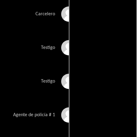
Christopher Roberts
Carcelero
Clifford Hauge
Testigo
Florence Hauge
Testigo
Charles Robert
Agente de policía # 1
Smithe