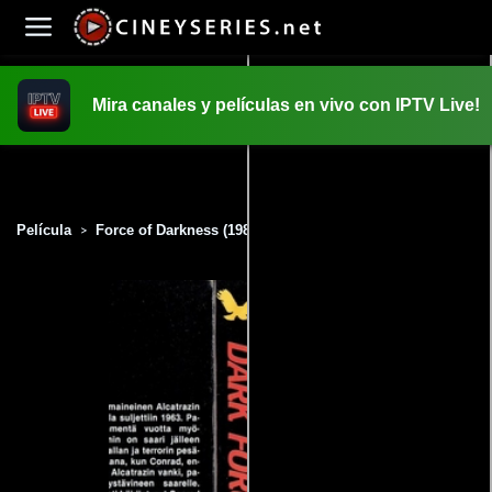
Mira canales y películas en vivo con IPTV Live!
INICIO
PELICULAS
Película
Force of Darkness (1985)
>