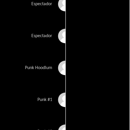
Heather Purves
Espectador
Warren Ring
Espectador
Deke Anderson
Punk Hoodlum
Frank Di Pasquale
Punk #1