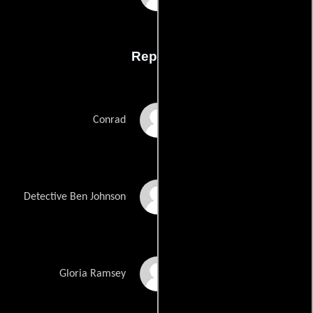
Reparto
Mel Novak
Conrad
Doug Shanklin
Detective Ben Johnson
Loren Cedar
Gloria Ramsey