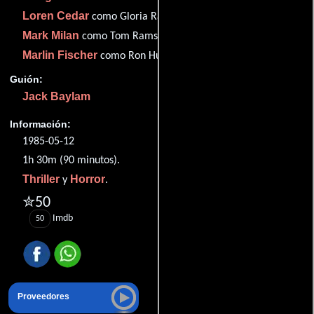
Loren Cedar
como Gloria Ramsey
Mark Milan
como Tom Ramsey
Marlin Fischer
como Ron Hubbard II
Guión:
Jack Baylam
Información:
1985-05-12
1h 30m (90 minutos).
Thriller
Horror
y
.
✮50
Imdb
50
Proveedores