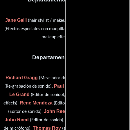
Jane Galli
Hal Miles
(hair stylist / makeup department head),
Jeffrey S. Farley
(Efectos especiales con maquillaje) y
(special
makeup effects artist (u))
Departamento de sonido
Richard Gragg
Jeffrey J. Haboush
(Mezclador de sonido),
Paul Heslin
Dick
(Re-grabación de sonido),
(Editor de sonido),
Le Grand
Bruce Lowe
(Editor de sonido),
(special sound
Rene Mendoza
Gary Pennington
effects),
(Editor de sonido),
John Reed
(Editor de sonido),
(voiceover post-production),
John Reed
Robert Rodriguez
(Editor de sonido),
(Operador
Thomas Roy
Greg
de micrófono),
(sound recording engineer),