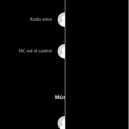
Carla Roberts
Radio voice
Scott Triolo
MC out of control
Música
James Gabriel
Stipech