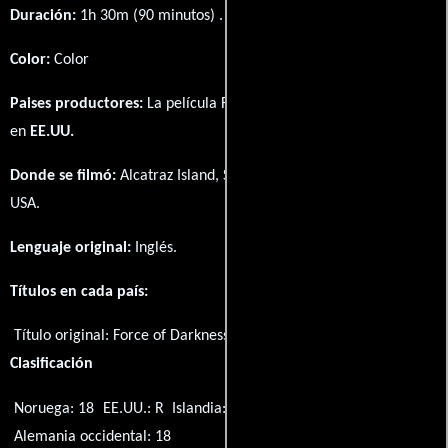
Duración:
1h 30m (90 minutos) .
Color:
Color
Paises productores:
La película Force of Darkness fué producida
en
EE.UU.
Donde se filmó:
Alcatraz Island, San Francisco Bay, California,
USA.
Lenguaje original:
Inglés
.
Títulos en cada país:
Título original:
Force of Darkness
Clasificación
Noruega: 18
EE.UU.: R
Islandia: 16
Noruega: 15
Alemania occidental: 18