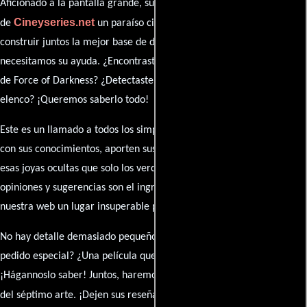
Aficionado a la pantalla grande, su participación es clave para hacer
Cineyseries.net
de
un paraíso cinéfilo completo. Queremos
construir juntos la mejor base de datos cinematográfica, pero
necesitamos su ayuda. ¿Encontraste algún dato faltante en la ficha
de Force of Darkness? ¿Detectaste algún error en la sinopsis o el
elenco? ¡Queremos saberlo todo!
Este es un llamado a todos los simpatizantes del cine: contribuyan
con sus conocimientos, aporten sus descubrimientos y compartan
esas joyas ocultas que solo los verdaderos fanáticos conocen. Sus
opiniones y sugerencias son el ingrediente secreto que hará de
nuestra web un lugar insuperable para los amantes del celuloide.
No hay detalle demasiado pequeño ni opinión insignificante. ¿Algún
pedido especial? ¿Una película que sueñas con ver reseñada?
¡Hágannoslo saber! Juntos, haremos de esta comunidad el epicentro
caja de comentarios
del séptimo arte. ¡Dejen sus reseña en la
y