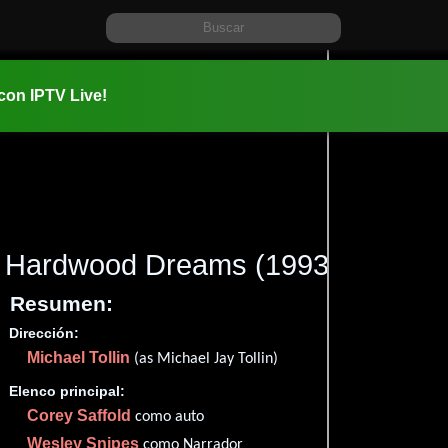
 con IPTV Live!
Hardwood Dreams
(1993)
Resumen:
Dirección:
Información:
Michael Tollin
1993-10-0
(as Michael Jay Tollin)
Documen
Elenco principal:
Corey Saffold
✮63
como auto
Imdb
63
Wesley Snipes
como Narrador