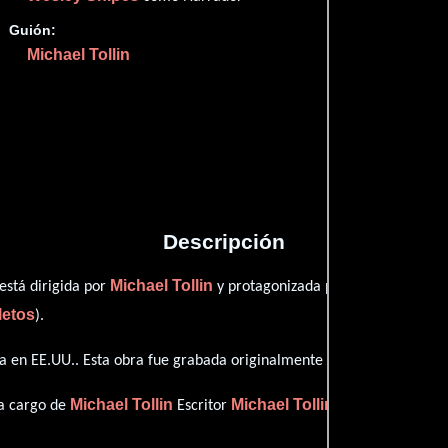
Guión:
Michael Tollin
Proveedores
Descripción
Michael Tollin
Corey Saffol
está dirigida por
y protagonizada por
letos
).
a en EE.UU.. Esta obra fue grabada originalmente con dialogos en
In
Michael Tollin
Michael Tollin
 a cargo de
Escritor
(Escritor).