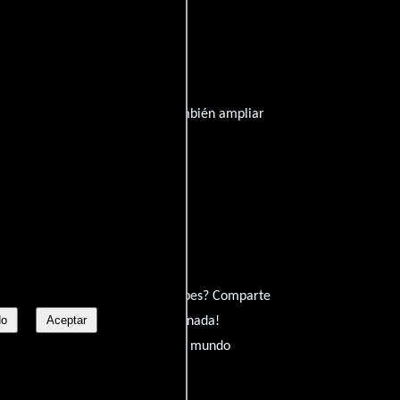
 información que publicamos y también ampliar
Tollin, Corey Saffold o Wesley Snipes? Comparte
No
Aceptar
 para expresarlo. ¡No te guardes nada!
a la charla y déjanos conocer tu mundo