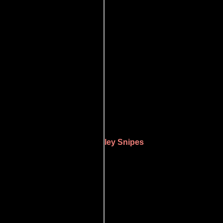
d
Wesley Snipes
quien interpreta a auto y
glés
en su audio original.