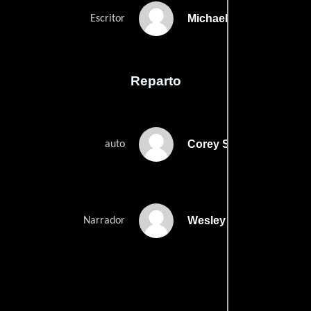
Michael Tollins
Escritor
Reparto
Corey Saffold
auto
Wesley Snipes
Narrador