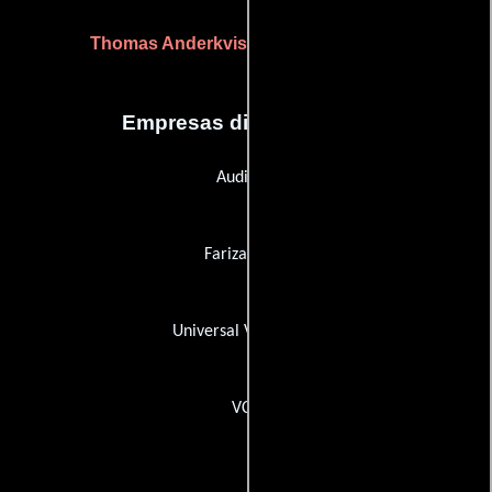
Thomas Anderkvist
(Jefe de producción)
Empresas distribuidoras
Audifilm
Fariza Films
Universal Video (UV)
VCX