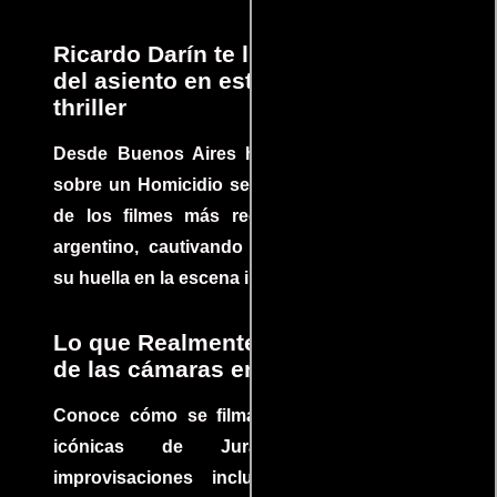
Ricardo Darín te llevará al borde
del asiento en este increíble
thriller
Desde Buenos Aires hasta el mundo, Tesis
sobre un Homicidio se ha convertido en uno
de los filmes más recomendados del cine
argentino, cautivando audiencias y dejando
su huella en la escena internacional.
Lo que Realmente Sucedió detrás
de las cámaras en Jurassic Park
Conoce cómo se filmaron algunas escenas
icónicas de Jurassic Park, con
improvisaciones incluidas. ¡Descubre las