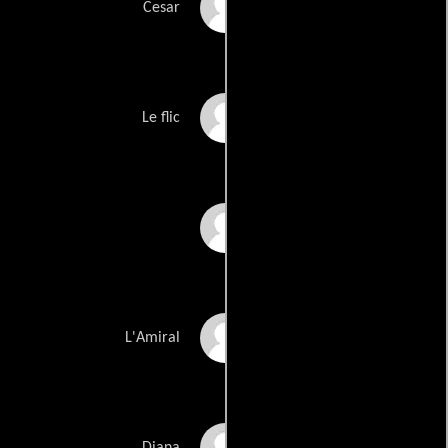
Gabriel Pontello
Cesar
Richard Allan
Le flic
Danielle Altenburger
Jean-Pierre Armand
L'Amiral
Marianne Aubert