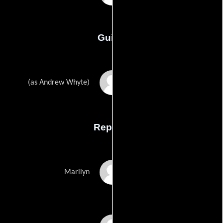
Guión
Andrei Fehers
(as Andrew Whyte)
Reparto
Olinka Hardiman
Marilyn