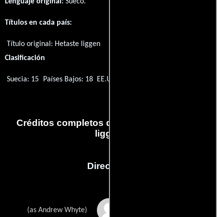
Lenguaje original:
Sueco
.
Títulos en cada país:
Título original:
Hetaste liggen
Clasificación
Suecia: 15
Países Bajos: 18
EE.UU.: X
Créditos completos de la película Hetaste
liggen
Dirección
Andrei Feher
(as Andrew Whyte)