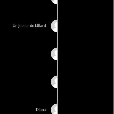
Dominique Irissou
Un joueur de billard
Gil Lagardère
Cathy Ménard
Obaya Roberts
Diana