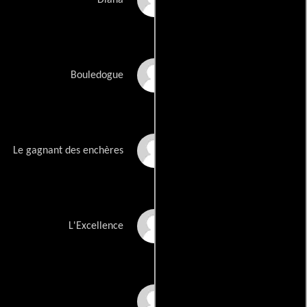
Diana
Dominique Aveline
Bouledogue
Dany Berger
Le gagnant des enchères
Alban Ceray
L'Excellence
Olivia Flores