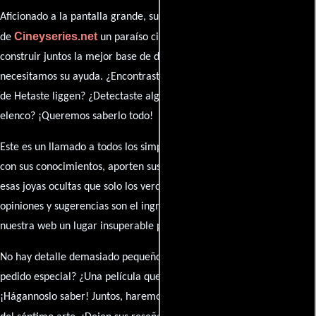
Aficionado a la pantalla grande, su participación es clave para hacer
Cineyseries.net
de
un paraíso cinéfilo completo. Queremos
construir juntos la mejor base de datos cinematográfica, pero
necesitamos su ayuda. ¿Encontraste algún dato faltante en la ficha
de Hetaste liggen? ¿Detectaste algún error en la sinopsis o el
elenco? ¡Queremos saberlo todo!
Este es un llamado a todos los simpatizantes del cine: contribuyan
con sus conocimientos, aporten sus descubrimientos y compartan
esas joyas ocultas que solo los verdaderos fanáticos conocen. Sus
opiniones y sugerencias son el ingrediente secreto que hará de
nuestra web un lugar insuperable para los amantes del celuloide.
No hay detalle demasiado pequeño ni opinión insignificante. ¿Algún
pedido especial? ¿Una película que sueñas con ver reseñada?
¡Hágannoslo saber! Juntos, haremos de esta comunidad el epicentro