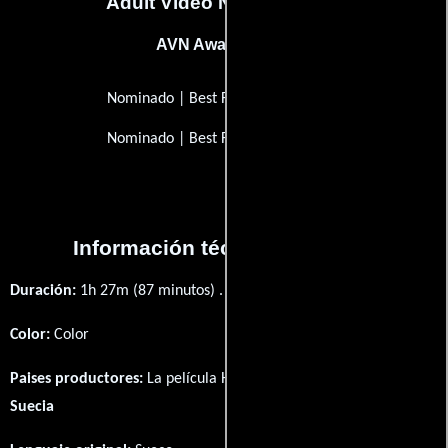
Adult Video News Awards
AVN Award (1986)
Nominado | Best Foreign Film
Nominado | Best Foreign Film
Información técnica y general
Duración:
1h 27m (87 minutos) .
Color:
Color
Paises productores:
La película Hetaste liggen fué producida en
Suecia