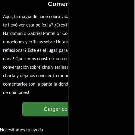
Comentarios
Aquí, la magia del cine cobra vida a través de tus opiniones. ¿Qué
te llevó ver esta película? ¿Eres fan de Andrei Feher, Olinka
Hardiman o Gabriel Pontello? Comparte tus pensamientos,
emociones y críticas sobre Hetaste liggen. ¿Te hizo reír, llorar o
reflexionar? Este es el lugar para expresarlo. ¡No te guardes
nada! Queremos construir una comunidad apasionada donde la
conversación sobre cine y series nunca se detenga. Únete a la
charla y déjanos conocer tu mundo cinematográfico. ¡Los
comentarios son la pantalla donde se proyecta nuestra diversidad
de opiniones!
Cargar comentarios
Necesitamos tu ayuda