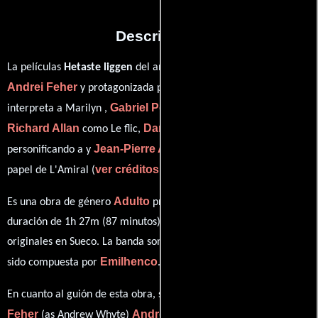
Descripción
La películas
Hetaste liggen
del año 1983, está dirigida por
Andrei Feher
Olinka Hardiman
y protagonizada por
quien
Gabriel Pontello
interpreta a Marilyn ,
en el papel de Cesar,
Richard Allan
Danielle Altenburger
como Le flic,
Jean-Pierre Armand
personificando a y
desempeñando el
ver créditos completos
papel de L'Amiral (
).
Adulto
Es una obra de género
producida en Suecia. Con una
duración de 1h 27m (87 minutos), esta película tiene diálogos
originales en
Sueco
. La banda sonora para esta producción ha
Emilhenco
sido compuesta por
.
Andrei
En cuanto al guión de esta obra, se encuentra a cargo de
Feher
Andrei Feher
(as Andrew Whyte)
((as Andrew Whyte)).