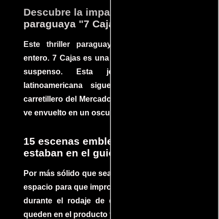
Descubre la impactante película
paraguaya "7 Cajas"
Este thriller paraguayo cautivó al mundo
entero. 7 Cajas es una explosión de acción y
suspenso. Esta joya cinematográfica
latinoamericana sigue la historia de un
carretillero del Mercado 4 de Asunción que se
ve envuelto en un oscuro mundo de crimen
15 escenas emblemáticas que no
estaban en el guion
Por más sólido que sea un guión siempre hay
espacio para que improvisaciones que se dan
durante el rodaje de determinadas escenas
queden en el producto final.