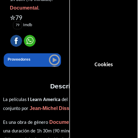
Documental
.
✮79
Imdb
79
Proveedores
Cookies
Descripción
La películas
I Learn America
del año 2013, está dirigida en
Jean-Michel Dissard
Gitte Peng
conjunto por
y
Documental
Es una obra de género
producida en EE.UU.. Con
una duración de 1h 30m (90 minutos), esta película tiene