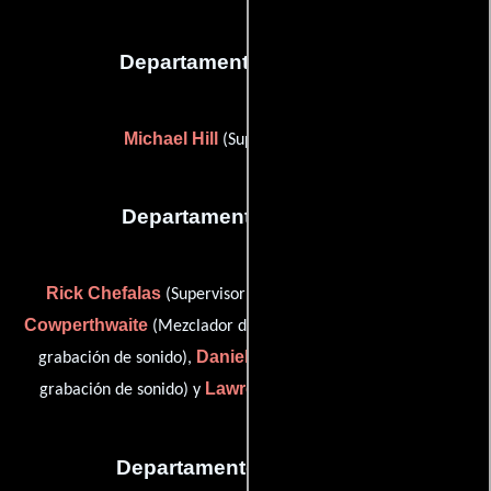
Departamento de musica
Michael Hill
(Supervisor musical)
Departamento de sonido
Rick Chefalas
R.R.
(Supervisor de edición de sonido),
Cowperthwaite
Ryan M. Price
(Mezclador de sonido),
(Re-
Daniel Timmons
grabación de sonido),
(Asistente de re-
Lawrence Zipf
grabación de sonido) y
(Editor de sonido)
Departamento de editorial