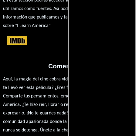
En esta sección podrás acceder a los recursos externos que
utilizamos como fuentes. Así podrás chequear toda la
información que publicamos y también ampliar tu conocimiento
sobre "I Learn America".
Comentarios
Aquí, la magia del cine cobra vida a través de tus opiniones. ¿Qué
te llevó ver esta película? ¿Eres fan de Jean-Michel Dissard,?
Comparte tus pensamientos, emociones y críticas sobre I Learn
America. ¿Te hizo reír, llorar o reflexionar? Este es el lugar para
expresarlo. ¡No te guardes nada! Queremos construir una
comunidad apasionada donde la conversación sobre cine y series
nunca se detenga. Únete a la charla y déjanos conocer tu mundo