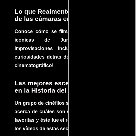
Lo que Realmente Sucedió detrás
de las cámaras en Jurassic Park
Conoce cómo se filmaron algunas escenas
icónicas de Jurassic Park, con
improvisaciones incluidas. ¡Descubre las
curiosidades detrás del rodaje de un clásico
cinematográfico!
Las mejores escenas de acción
en la Historia del cine
Un grupo de cinéfilos se juntaron para debatir
acerca de cuáles son sus escenas de acción
favoritas y éste fue el resultado. No te pierdas
los vídeos de estas secuencias inolvidables.