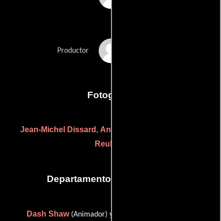
Gitte Peng
Productor
Fotografia
Jean-Michel Dissard
Andrew Freiband
Andrew
,
y
Reuland
Departamento de animación
Dash Shaw
Jane Shaw
(Animador) y
(Animador)