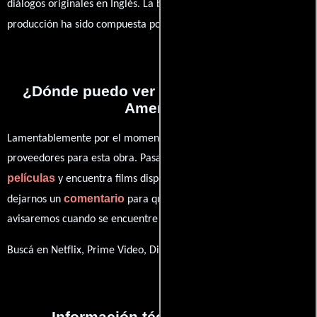
diálogos originales en
Inglés
. La banda sonora para esta
Naim Amor
producción ha sido compuesta por
.
¿Dónde puedo ver la películas I Learn
America?
Lamentablemente por el momento no contamos con enlaces a
proveedores para esta obra. Pasa por nuestro catálogo de
películas
y encuentra films disponibles. También puedes
comentario
dejarnos un
para que le demos prioridad y te
avisaremos cuando se encuentre disponible
Buscá en Netflix, Prime Video, Disney+
Información técnica y general