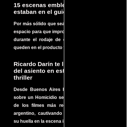
15 escenas emblemáticas que no
estaban en el guion
Por más sólido que sea un guión siempre hay
espacio para que improvisaciones que se dan
durante el rodaje de determinadas escenas
queden en el producto final.
Ricardo Darín te llevará al borde
del asiento en este increíble
thriller
Desde Buenos Aires hasta el mundo, Tesis
sobre un Homicidio se ha convertido en uno
de los filmes más recomendados del cine
argentino, cautivando audiencias y dejando
su huella en la escena internacional.