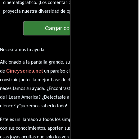
cinematográfico. ¡Los comentarios son la pantalla donde se
proyecta nuestra diversidad de opiniones!
Cargar comentarios
Necesitamos tu ayuda
Aficionado a la pantalla grande, su participación es clave para hacer
Cineyseries.net
de
un paraíso cinéfilo completo. Queremos
construir juntos la mejor base de datos cinematográfica, pero
necesitamos su ayuda. ¿Encontraste algún dato faltante en la ficha
de I Learn America? ¿Detectaste algún error en la sinopsis o el
elenco? ¡Queremos saberlo todo!
Este es un llamado a todos los simpatizantes del cine: contribuyan
con sus conocimientos, aporten sus descubrimientos y compartan
esas joyas ocultas que solo los verdaderos fanáticos conocen. Sus