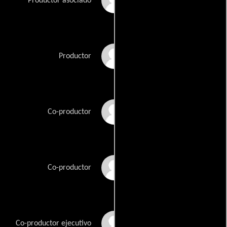
Peter Chelkowski
Productor asociado
Jean-Michel Dissard
Productor
Andrew Freiband
Co-productor
Samara Levenstein
Co-productor
Dan O'Meara
Co-productor ejecutivo