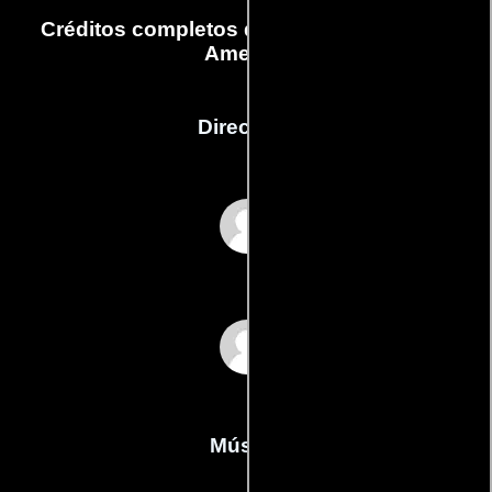
Créditos completos de la película I Learn
America
Dirección
Jean-Michel Dissard
Gitte Peng
Música