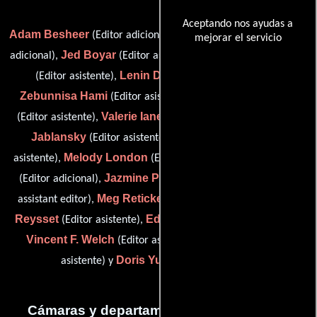
Aceptando nos ayudas a
Adam Besheer
Fabienne Bouville
(Editor adicional),
(Editor
mejorar el servicio
Jed Boyar
James Codoyannis
adicional),
(Editor asistente),
Lenin Delgado
(Editor asistente),
(Editor asistente),
Zebunnisa Hami
Lemuel Huntington
(Editor asistente),
Valerie Ianello
Sophie
(Editor asistente),
(Editor asistente),
Jablansky
Cheriyan John
(Editor asistente),
(Editor
Melody London
Alex Minnick
asistente),
(Editor adicional),
Jazmine Pasley
(Editor adicional),
(additional editor / first
Meg Reticker
Camille
assistant editor),
(consulting editor),
Reysset
Edward Song
(Editor asistente),
(Editor asistente),
Vincent F. Welch
John Woo
(Editor asistente),
(Editor
Doris Yuan
asistente) y
(Editor asistente)
Cámaras y departamento de electricidad