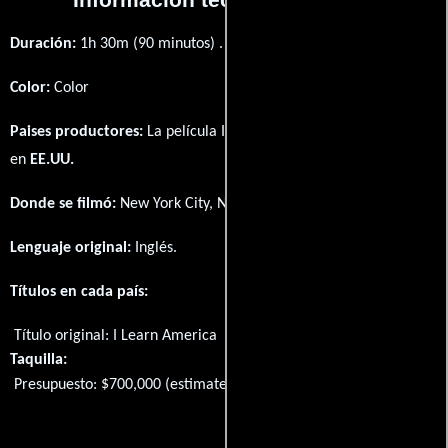
Duración:
1h 30m (90 minutos) .
Color:
Color
Paises productores:
La película I Learn America fué producida
en
EE.UU.
Donde se filmó:
New York City, New York, USA.
Lenguaje original:
Inglés
.
Títulos en cada país:
Título original:
I Learn America
Taquilla:
Presupuesto: $700,000 (estimated)