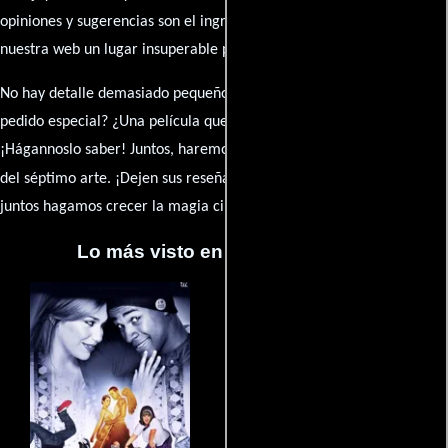
opiniones y sugerencias son el ingrediente secreto que hará de
nuestra web un lugar insuperable para los amantes del celuloide.
No hay detalle demasiado pequeño ni opinión insignificante. ¿Algún
pedido especial? ¿Una película que sueñas con ver reseñada?
¡Hágannoslo saber! Juntos, haremos de esta comunidad el epicentro
caja de comentarios
del séptimo arte. ¡Dejen sus reseña en la
y
juntos hagamos crecer la magia cinematográfica!
Lo más visto en Cineyseries.net