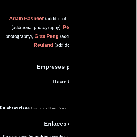
Adam Basheer
Sam Bathrick
(additional photography),
Peter Chelkowski
(additional photography),
(additional
Gitte Peng
Andrew
photography),
(additional photography) y
Reuland
(additional photography)
Empresas productoras
I Learn America
Palabras clave
Ciudad de Nueva York
Nueva York
Estudiante
estudiante
Enlaces externos