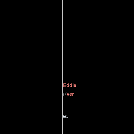
aetens
Eddie
quien interpreta a auto,
m
ver
desempeñando el papel de auto (
tiene diálogos originales en
Inglés
.