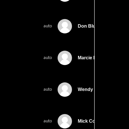
Don Blum
auto
Marcie Bolen
auto
Wendy Case
auto
Mick Collins
auto