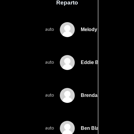
Reparto
Melody Baetens
auto
Eddie Baranek
auto
Brendan Benson
auto
Ben Blackwell
auto