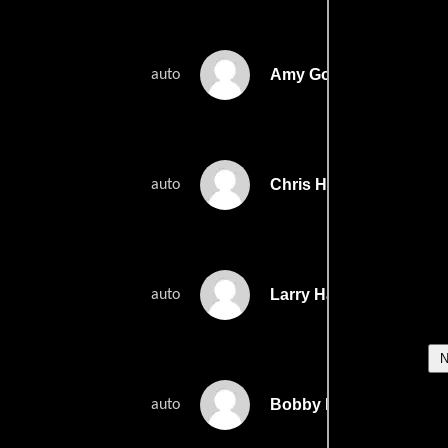
Amy Gore
auto
Chris Handyside
auto
Larry Hardy
auto
Bobby Harlow
auto