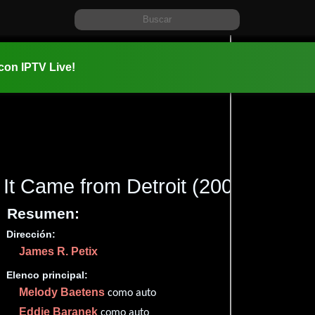
 con IPTV Live!
It Came from Detroit
(2009)
Resumen:
Dirección:
Información:
James R. Petix
2009-07-2
1h 27m (87
Elenco principal:
Documen
Melody Baetens
como auto
✮72
Eddie Baranek
como auto