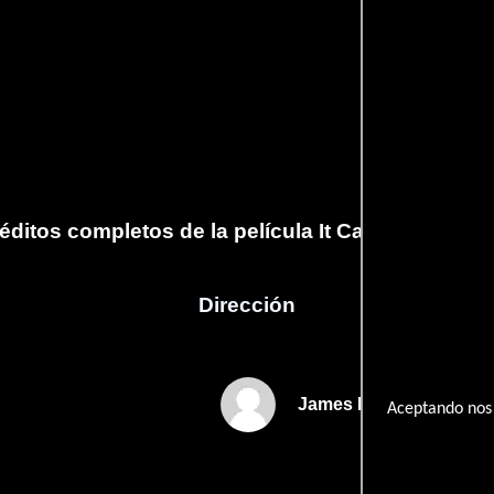
éditos completos de la película It Came from Detr
Dirección
James R. Petix
Aceptando nos 