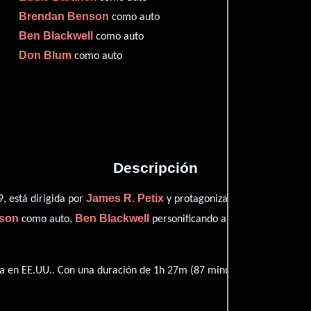
Imdb
72
Brendan Benson
como auto
Ben Blackwell
como auto
Don Blum
como auto
Proveedores
Descripción
James R. Petix
Melody B
, está dirigida por
y protagonizada por
son
Ben Blackwell
Don Blu
como auto,
personificando a auto y
 en EE.UU.. Con una duración de 1h 27m (87 minutos), esta película 