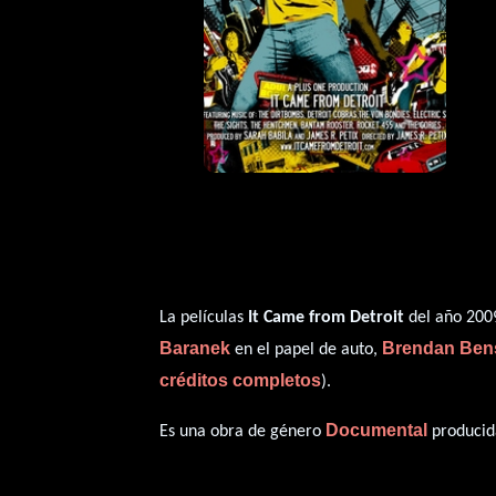
La películas
It Came from Detroit
del año 2009
Baranek
Brendan Ben
en el papel de auto,
créditos completos
).
Documental
Es una obra de género
producida