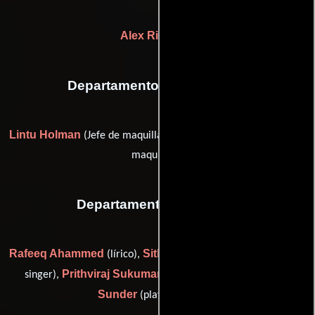
Alex Richards
Departamento de maquillaje
Lintu Holman
Danielle Rotella
(Jefe de maquillaje) y
(Jefe de
maquillaje)
Departamento de musica
Rafeeq Ahammed
Sithara Krishnakumar
(lírico),
(playback
Prithviraj Sukumaran
Gopi
singer),
(playback singer) y
Sunder
(playback singer)