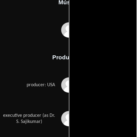
Música
Gopi Sunder
Producción
Anshul Jain
producer: USA
executive producer (as Dr.
S. Sajikumar
S. Sajikumar)