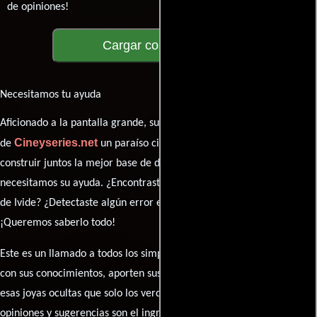
de opiniones!
Cargar comentarios
Necesitamos tu ayuda
Aficionado a la pantalla grande, su participación es clave para hacer
Cineyseries.net
de
un paraíso cinéfilo completo. Queremos
construir juntos la mejor base de datos cinematográfica, pero
necesitamos su ayuda. ¿Encontraste algún dato faltante en la ficha
de Ivide? ¿Detectaste algún error en la sinopsis o el elenco?
¡Queremos saberlo todo!
Este es un llamado a todos los simpatizantes del cine: contribuyan
con sus conocimientos, aporten sus descubrimientos y compartan
esas joyas ocultas que solo los verdaderos fanáticos conocen. Sus
opiniones y sugerencias son el ingrediente secreto que hará de