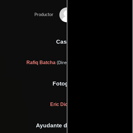
Krishnan Sethukumar
Productor
Casting
Rafiq Batcha
(Director de casting local)
Fotografia
Eric Dickinson
Ayudante de dirección