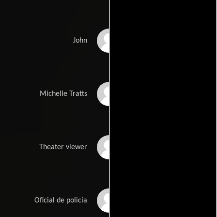
Aaron Robey
John
Savannah Rose
Michelle Tratts
Scaffe
Jeboy Thomas
Theater viewer
Bret Thompson
Oficial de policia