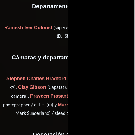
Departamento de editorial
Ramesh Iyer Colorist
Vista Obscura
(supervising colorist) y
(D.I Studio)
Cámaras y departamento de electricidad
Stephen Charles Bradford
(2nd Assistant Camera/Camera
Clay Gibson
Jeremy Peele
PA),
(Capataz),
(1st assistant
Praveen Prasanthan
camera),
(camera assistant / still
Mark Sunderland
photographer / d. i. t. (u)) y
(best boy grip (as
Mark Sunderland) / steadicam (as Mark Sunderland))
Decoración de escenario