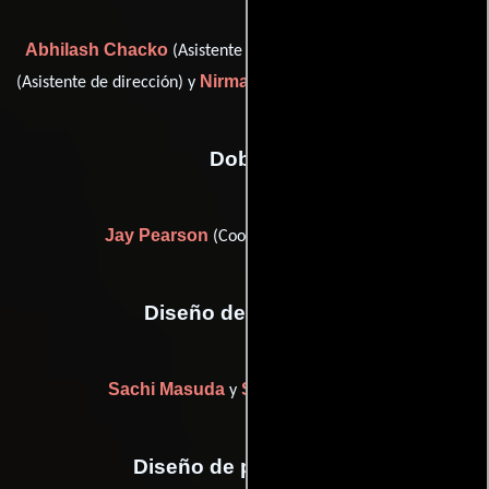
Abhilash Chacko
Priya Chokshi
(Asistente de dirección),
Nirmal Sahadev
(Asistente de dirección) y
(associate director)
Dobles
Jay Pearson
(Coordinador de dobles)
Diseño de vestuario
Sachi Masuda
Sarah Otto-Wang
y
Diseño de producción