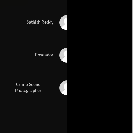
Sunil Veettil
Sathish Reddy
Glenn Walkup
Boxeador
Crime Scene
Eric Wright Jr.
Photographer