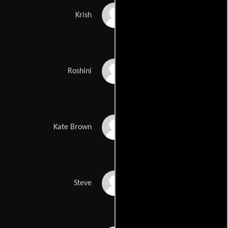
Nivin Pauly
Krish
Bhavana
Roshini
Christina Leidel
Kate Brown
Lyndrez Leslie
Steve