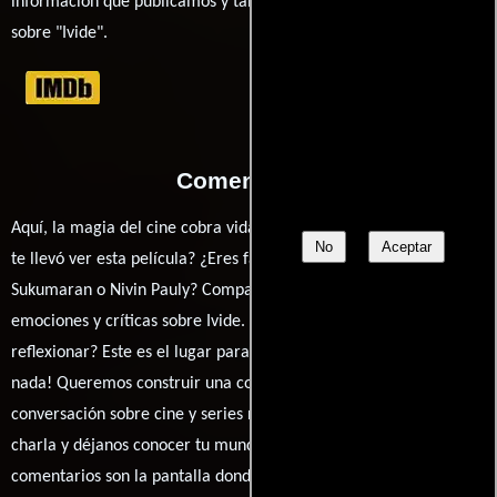
información que publicamos y también ampliar tu conocimiento
sobre "Ivide".
Comentarios
Aquí, la magia del cine cobra vida a través de tus opiniones. ¿Qué
No
Aceptar
te llevó ver esta película? ¿Eres fan de Shyamaprasad, Prithviraj
Sukumaran o Nivin Pauly? Comparte tus pensamientos,
emociones y críticas sobre Ivide. ¿Te hizo reír, llorar o
reflexionar? Este es el lugar para expresarlo. ¡No te guardes
nada! Queremos construir una comunidad apasionada donde la
conversación sobre cine y series nunca se detenga. Únete a la
charla y déjanos conocer tu mundo cinematográfico. ¡Los
comentarios son la pantalla donde se proyecta nuestra diversidad