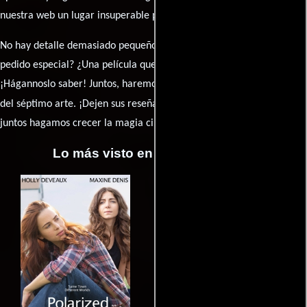
nuestra web un lugar insuperable para los amantes del celuloide.
No hay detalle demasiado pequeño ni opinión insignificante. ¿Algún
pedido especial? ¿Una película que sueñas con ver reseñada?
¡Hágannoslo saber! Juntos, haremos de esta comunidad el epicentro
caja de comentarios
del séptimo arte. ¡Dejen sus reseña en la
y
juntos hagamos crecer la magia cinematográfica!
Lo más visto en Cineyseries.net