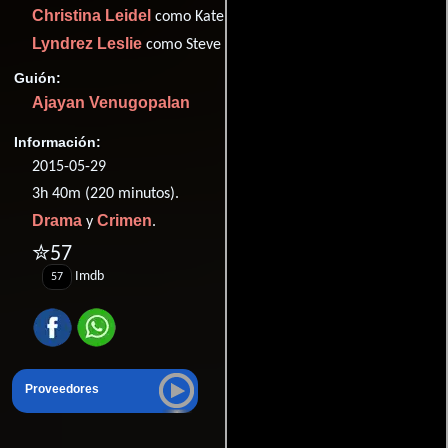
Christina Leidel
como Kate Brown
Lyndrez Leslie
como Steve
Guión:
Ajayan Venugopalan
Información:
2015-05-29
3h 40m (220 minutos).
Drama
Crimen
y
.
✮57
Imdb
57
Proveedores