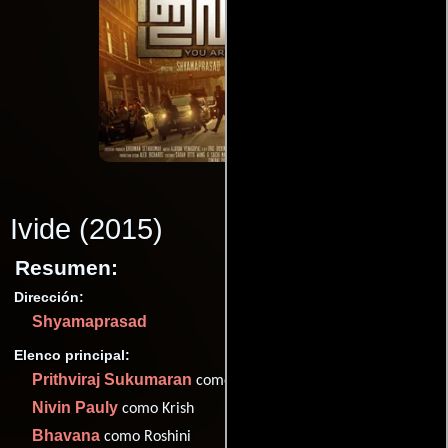
Ivide
(2015)
Resumen:
Dirección:
Shyamaprasad
Elenco principal:
Prithviraj Sukumaran
como Varun
Nivin Pauly
como Krish
Bhavana
como Roshini