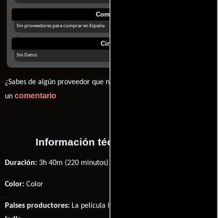
Comprar
Sin proveedores para comprar en España
Cines
Sin Datos
¿Sabes de algún proveedor que no estamos mostrando? déjanos
comentario
un
Información técnica y general
Duración:
3h 40m (220 minutos) .
Color:
Color
Paises productores:
La película Ivide fué producida en
EE.UU.
y