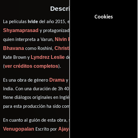
Descripción
Cookies
La películas
Ivide
del año 2015, está dirigida por
Shyamaprasad
Prithviraj Sukumaran
y protagonizada por
Nivin Pauly
quien interpreta a Varun,
en el papel de Krish,
Bhavana
Christina Leidel
como Roshini,
personificando a
Lyndrez Leslie
Kate Brown y
desempeñando el papel de Steve
ver créditos completos
(
).
Drama
Crimen
Es una obra de género
y
producida en EE.UU. e
India. Con una duración de 3h 40m (220 minutos), esta película
tiene diálogos originales en
Inglés
y
Malayalam
. La banda sonora
Gopi Sunder
para esta producción ha sido compuesta por
.
Ajayan
En cuanto al guión de esta obra, se encuentra a cargo de
Venugopalan
Ajayan Venugopalan
Escrito por
(Escrito por).