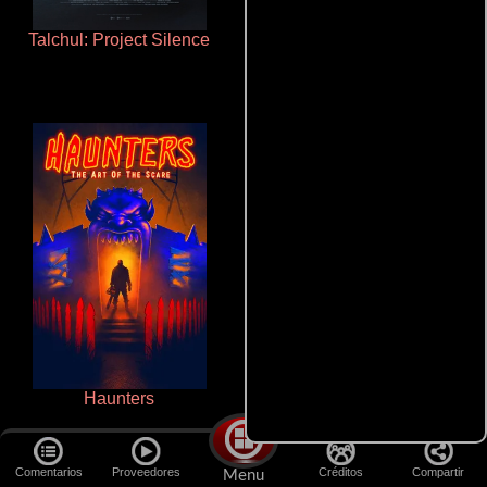
Talchul: Project Silence
Que Viaje Con Papa!
Haunters
La zona de interés
Comentarios
Proveedores
Créditos
Compartir
Menu