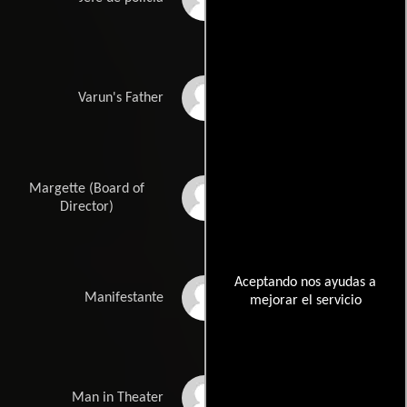
Stephen Charles
Varun's Father
Bradford
Margette (Board of
Jessica Marie C.
Director)
Aceptando nos ayudas a
Robin Cole
Manifestante
mejorar el servicio
G. David Cooper
Man in Theater