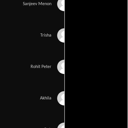
Dhanish Karthik
Sanjeev Menon
Jia Patel
Trisha
Shaun Xavier
Rohit Peter
Deepti Nair
Akhila