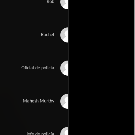
Jeff Rose
Rob
Kara Flowers
Rachel
Juan Alexander
Oficial de policia
Prakash Bare
Mahesh Murthy
Byron Baudo
Jefe de policía