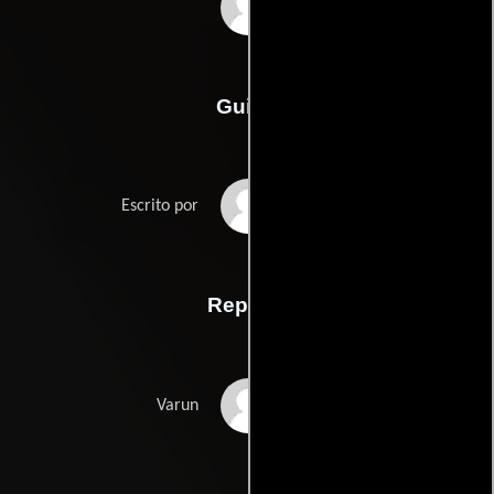
Shyamaprasad
Guión
Ajayan Venugopalans
Escrito por
Reparto
Prithviraj Sukumaran
Varun