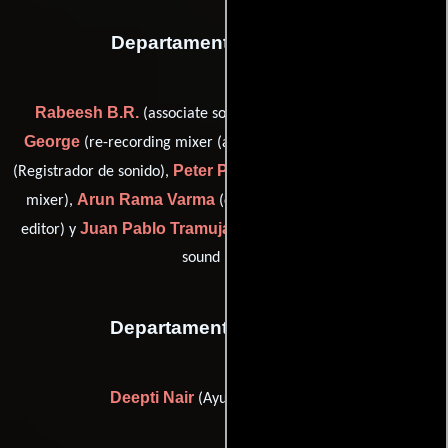
Departamento de sonido
Rabeesh B.R.
Ajith Abraham
(associate sound mixer),
George
Jeo Pious
(re-recording mixer (as Ajit A. George)),
Peter Portales
(Registrador de sonido),
(location sound / sound
Arun Rama Varma
mixer),
(dialogue editor / sound effects
Juan Pablo Tramujas
editor) y
(location sound / production
sound mixer)
Departamento de reparto
Deepti Nair
(Ayudante de casting)