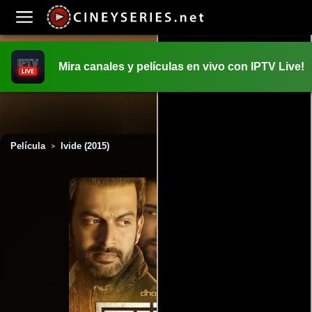
Mira canales y películas en vivo con IPTV Live!
INICIO
PELICULAS
Película
Ivide (2015)
>