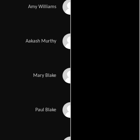
Alexandra Bartee
Amy Williams
Nirmal Sahadev
Aakash Murthy
Yolanda Asher
Mary Blake
Lee Armstrong
Paul Blake