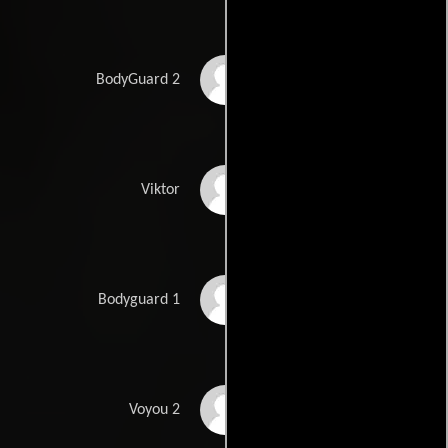
Max Chapiteau
BodyGuard 2
Olivier Doriot
Viktor
Isham Douichi
Bodyguard 1
James Gattuso
Voyou 2