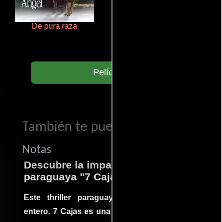
De pura raza
La mesita del comedor
Películas
También te puede interesar...
Notas
Descubre la impactante película
paraguaya "7 Cajas"
Este thriller paraguayo cautivó al mundo
entero. 7 Cajas es una explosión de acción y