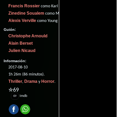
Francis Rossier
como Karl
Zinedine Soualem
como Mr. Yossivovich
Alexis Verville
como Young Jasper
Guión:
Christophe Arnould
Alain Berset
Julien Nicaud
Información:
2017-08-10
1h 26m (86 minutos).
Thriller
Drama
Horror
,
y
.
✮69
Imdb
69