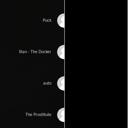
Olivier Guibert
Puck
Lucien Guignard
Stan - The Docker
Benjamin Kraatz
auto
Ana Markovic
The Prostitute