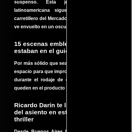
suspenso. Esta joya cinematográfica
latinoamericana sigue la historia de un
carretillero del Mercado 4 de Asunción que se
ve envuelto en un oscuro mundo de crimen
15 escenas emblemáticas que no
estaban en el guion
Por más sólido que sea un guión siempre hay
espacio para que improvisaciones que se dan
durante el rodaje de determinadas escenas
queden en el producto final.
Ricardo Darín te llevará al borde
del asiento en este increíble
thriller
Desde Buenos Aires hasta el mundo, Tesis