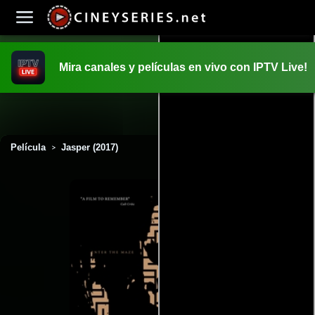
Mira canales y películas en vivo con IPTV Live!
INICIO
PELICULAS
Película
Jasper (2017)
>