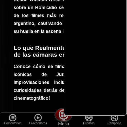
sobre un Homicidio se ha convertido en uno
de los filmes más recomendados del cine
argentino, cautivando audiencias y dejando
su huella en la escena internacional.
Lo que Realmente Sucedió detrás
de las cámaras en Jurassic Park
Conoce cómo se filmaron algunas escenas
icónicas de Jurassic Park, con
improvisaciones incluidas. ¡Descubre las
curiosidades detrás del rodaje de un clásico
cinematográfico!
Las mejores escenas de acción
en la Historia del cine
Comentarios
Proveedores
Créditos
Compartir
Menu