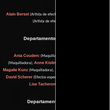
Alain Berset
Julien Nicaud
(Artista de efectos digitales) y
(Artista de efectos digitales)
Departamento de maquillaje
Ania Couderc
Francesca Erroi
(Maquilladora),
Anne Kisling
(Maquilladora),
(Supervisor de maquillaje),
Magalie Kunz
Fanny Nicaud
(Maquilladora),
(Maquilladora),
David Scherer
Anne-
(Efectos especiales con maquillaje) y
Lise Tacheron
(Maquilladora)
Departamento de sonido