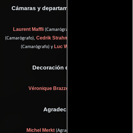
Cámaras y departamento de electricidad
Laurent Maffli
Alexandre Renevey
(Camarógrafo),
Cedrik Strahm
Martin Ureta
(Camarógrafo),
(Camarógrafo),
Luc Walpoth
(Camarógrafo) y
(Camarógrafo)
Decoración de escenario
Véronique Brazzola
Toni Texeira
y
Agradecimientos
Michel Merkt
(Agradecimiento especial)