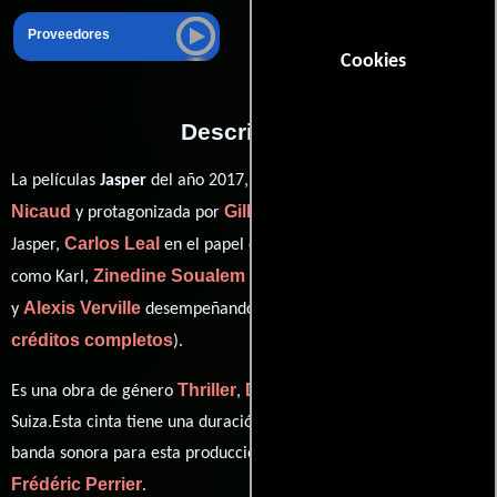
Proveedores
Cookies
Descripción
Julien
La películas
Jasper
del año 2017, está dirigida por
Nicaud
Gilles Perret
y protagonizada por
quien interpreta a
Carlos Leal
Francis Rossier
Jasper,
en el papel de Henneri,
Zinedine Soualem
como Karl,
personificando a Mr. Yossivovich
Alexis Verville
ver
y
desempeñando el papel de Young Jasper (
créditos completos
).
Thriller
Drama
Horror
Es una obra de género
,
y
producida en
Suiza.Esta cinta tiene una duración de 1h 26m (86 minutos). La
banda sonora para esta producción ha sido compuesta por
Frédéric Perrier
.