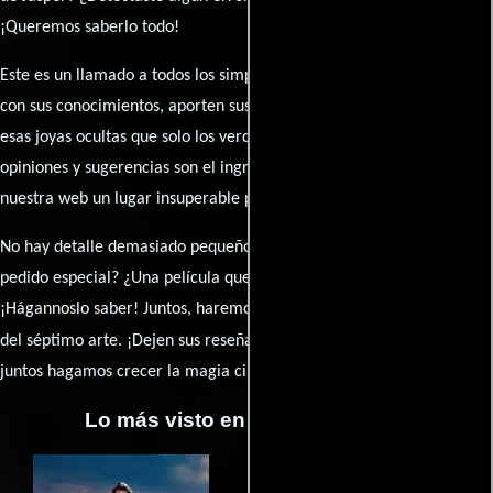
¡Queremos saberlo todo!
Este es un llamado a todos los simpatizantes del cine: contribuyan
con sus conocimientos, aporten sus descubrimientos y compartan
esas joyas ocultas que solo los verdaderos fanáticos conocen. Sus
opiniones y sugerencias son el ingrediente secreto que hará de
nuestra web un lugar insuperable para los amantes del celuloide.
No hay detalle demasiado pequeño ni opinión insignificante. ¿Algún
pedido especial? ¿Una película que sueñas con ver reseñada?
¡Hágannoslo saber! Juntos, haremos de esta comunidad el epicentro
caja de comentarios
del séptimo arte. ¡Dejen sus reseña en la
y
juntos hagamos crecer la magia cinematográfica!
Lo más visto en Cineyseries.net