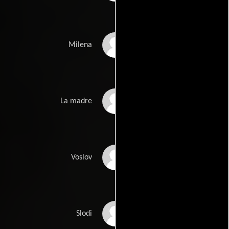
Ismaïla Mokadem
Milena
Catherine Travelletti
La madre
David Germann
Voslov
Christophe Arnould
Slodi