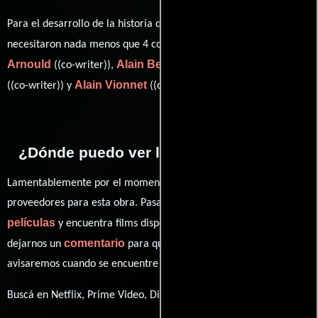
Para el desarrollo de la historia que cuenta esta obra, se
Christophe
necesitaron nada menos que 4 colaboraciones.
Arnould
Alain Berset
Julien Nicaud
((co-writer)),
(Escritor),
Alain Vionnet
((co-writer)) y
((co-writer)).
¿Dónde puedo ver la películas Jasper?
Lamentablemente por el momento no contamos con enlaces a
proveedores para esta obra. Pasa por nuestro catálogo de
películas
y encuentra films disponibles. También puedes
comentario
dejarnos un
para que le demos prioridad y te
avisaremos cuando se encuentre disponible
Buscá en Netflix, Prime Video, Disney+