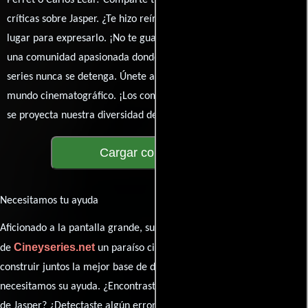
Perret o Carlos Leal? Comparte tus pensamientos, emociones y
críticas sobre Jasper. ¿Te hizo reír, llorar o reflexionar? Este es el
lugar para expresarlo. ¡No te guardes nada! Queremos construir
una comunidad apasionada donde la conversación sobre cine y
series nunca se detenga. Únete a la charla y déjanos conocer tu
mundo cinematográfico. ¡Los comentarios son la pantalla donde
se proyecta nuestra diversidad de opiniones!
Cargar comentarios
Necesitamos tu ayuda
Aficionado a la pantalla grande, su participación es clave para hacer
Cineyseries.net
de
un paraíso cinéfilo completo. Queremos
construir juntos la mejor base de datos cinematográfica, pero
necesitamos su ayuda. ¿Encontraste algún dato faltante en la ficha
de Jasper? ¿Detectaste algún error en la sinopsis o el elenco?