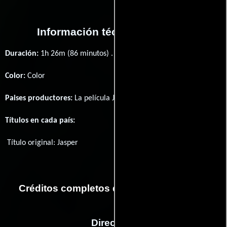
Información técnica y general
Duración:
1h 26m (86 minutos) .
Color:
Color
Paises productores:
La película Jasper fué producida en
Suiza
Títulos en cada país:
Título original:
Jasper
Créditos completos de la película Jasper
Dirección