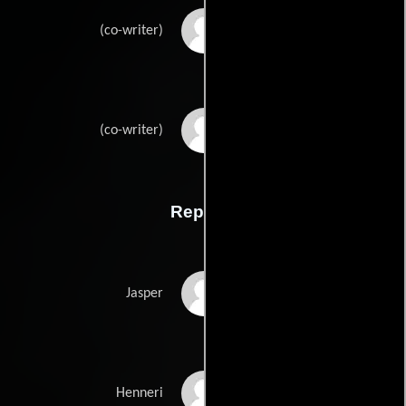
Julien Nicauds
(co-writer)
Alain Vionnets
(co-writer)
Reparto
Gilles Perret
Jasper
Carlos Leal
Henneri