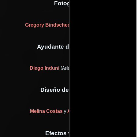
Fotografia
Gregory Bindschedler
Alain Vionnet
y
Ayudante de dirección
Diego Induni
(Asistente de dirección)
Diseño de vestuario
Melina Costas
Amélie Reymond
y
Efectos visuales