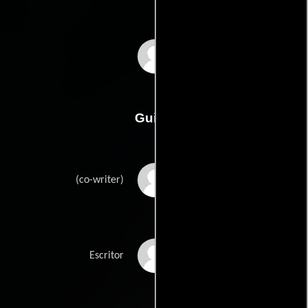
Julien Nicaud
Guión
Christophe Arnoulds
(co-writer)
Alain Bersets
Escritor