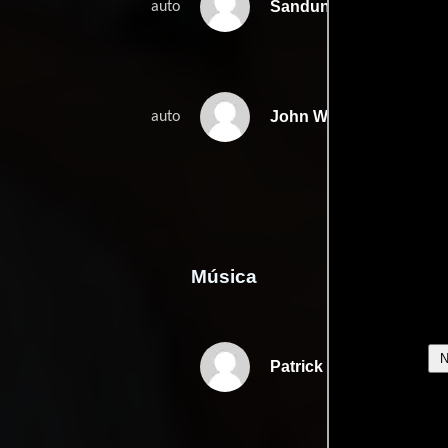
Sandun Verschoor
auto
John Whitehurst
auto
Música
Patrick Doyle