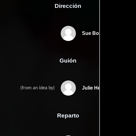
Dirección
Sue Bourne
Guión
Julie Heekins
(from an idea by)
Reparto