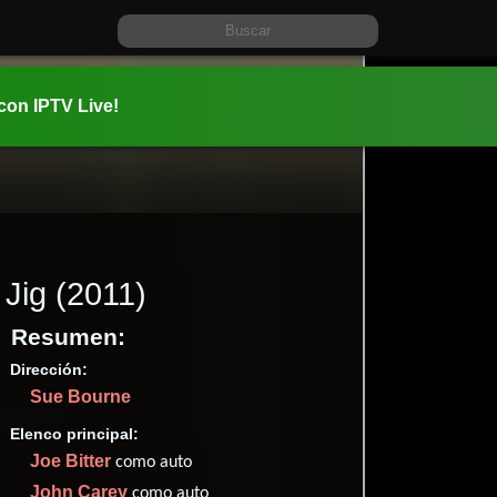
 con IPTV Live!
Jig
(2011)
Resumen:
Dirección:
Información:
Sue Bourne
2011-05-0
1h 39m (99
Elenco principal:
Musical
y
Joe Bitter
como auto
✮66
John Carey
como auto