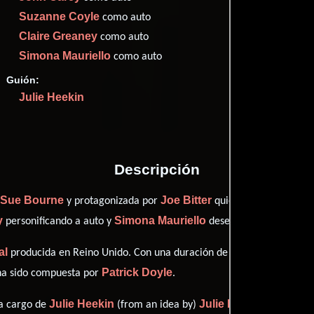
Imdb
66
Suzanne Coyle
como auto
Claire Greaney
como auto
Simona Mauriello
como auto
Guión:
Proveedores
Julie Heekin
Descripción
Sue Bourne
Joe Bitter
r
y protagonizada por
quien interpreta a au
y
Simona Mauriello
personificando a auto y
desempeñando el papel
al
producida en Reino Unido. Con una duración de 1h 39m (99 minutos)
Patrick Doyle
 ha sido compuesta por
.
Julie Heekin
Julie Heekin
 a cargo de
(from an idea by)
((from an 