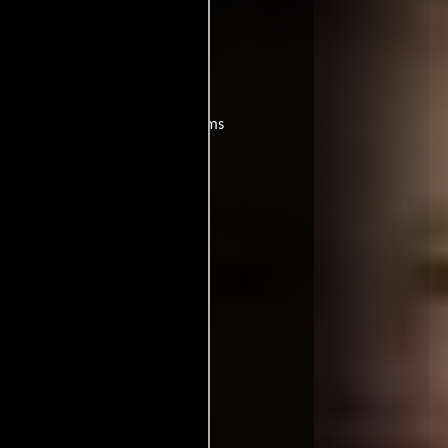
películas
ogo de
y encuentra films
entre disponible