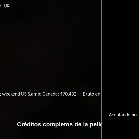
d, UK.
g weekend US &amp; Canada: $70,432
Bruto en todo el mundo: $3
Aceptando nos 
Créditos completos de la película Jig