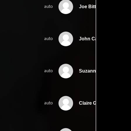
Joe Bitter
auto
John Carey
auto
Suzanne Coyle
auto
Claire Greaney
auto