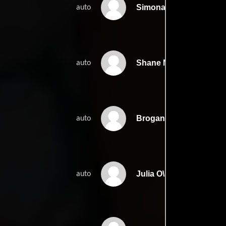
Simona Mauriello
auto
Shane McAvinchey
auto
Brogan McKay
auto
Julia O\'Rourke
auto