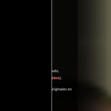
John Carey
to,
en el papel de auto,
ver créditos completos
 de auto (
).
, esta película tiene diálogos originales en
idea by)).