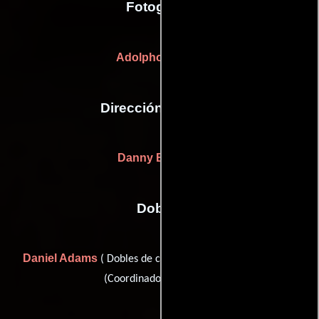
Fotografia
Adolpho Veloso
Dirección artística
Danny Bravens
Dobles
Daniel Adams
Rawn Hutchinson
( Dobles de chófer) y
(Coordinador de dobles)