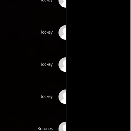
Richard Lull
Jockey
Scott Stevens
Jockey
Carl \'The Truth\'
Jockey
Williams
Michael Ybarra
Jockey
Joe Johnson
Botones