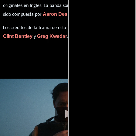
originales en
Inglés
. La banda sonora para esta producción ha
Aaron Dessner
Bryce Dessner
sido compuesta por
y
.
Los créditos de la trama de esta historia están divididos entre
Clint Bentley
Greg Kwedar
y
.