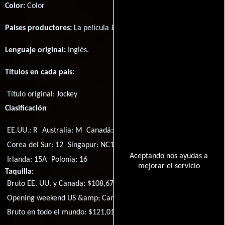
Color:
Color
Paises productores:
La película Jockey fué producida en
EE.UU.
Lenguaje original:
Inglés
.
Títulos en cada país:
Título original:
Jockey
Clasificación
EE.UU.: R
Australia: M
Canadá: PG
Nueva Zelanda: M
Corea del Sur: 12
Singapur: NC16
Reino Unido: 15
Aceptando nos ayudas a
Irlanda: 15A
Polonia: 16
mejorar el servicio
Taquilla:
Bruto EE. UU. y Canada: $108,678
Opening weekend US &amp; Canada: $2,789
Bruto en todo el mundo: $121,010