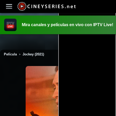
Mira canales y películas en vivo con IPTV Live!
INICIO
PELICULAS
Película
Jockey (2021)
>