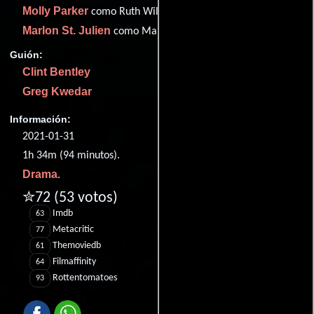
Molly Parker
como Ruth Wilkes
Marlon St. Julien
como Marlon St. Julien
Guión:
Clint Bentley
Greg Kwedar
Información:
2021-01-31
1h 34m (94 minutos).
Drama
.
✮72
(53 votos)
Imdb
63
Metacritic
77
Themoviedb
61
Filmaffinity
64
Rottentomatoes
93