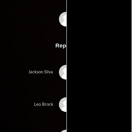
Greg Kwedars
Reparto
Clifton Collins Jr.
Jackson Silva
Logan Cormier
Leo Brock