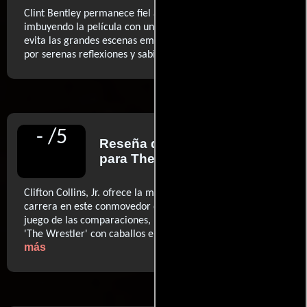
Clint Bentley permanece fiel a sus decadentes personajes,
imbuyendo la película con un elegante desencanto que
evita las grandes escenas emocionales y las reemplaza
..ver más
por serenas reflexiones y sabiduría amarga
-
/
5
Reseña de
Andrew Crump
para The Playlist
Clifton Collins, Jr. ofrece la mejor interpretación de su
carrera en este conmovedor drama (...) Si entramos en el
juego de las comparaciones, piensa en ella como una
..ver
'The Wrestler' con caballos en lugar de spandex
más