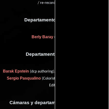
/ re-recording mixer)
Departamento de vestuario
Berly Baray
(Ambientador)
Departamento de editorial
Barak Epstein
Daniel Laabs
(dcp authoring),
(Editor on-line),
Sergio Pasqualino
Courtney Ware
(Colorista) y
(On-set
Editor)
Cámaras y departamento de electricidad