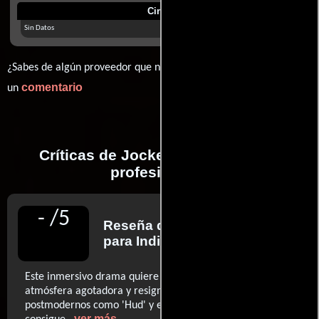
Cines
Sin Datos
¿Sabes de algún proveedor que no estamos mostrando? déjanos
comentario
un
Críticas de Jockey realizadas por
profesionales
-
/
5
Reseña de
Ryan Lattanzio
para IndieWire
Este inmersivo drama quiere evocar la clase de
atmósfera agotadora y resignada conjurada por westerns
postmodernos como 'Hud' y en su mayor parte, lo
..ver más