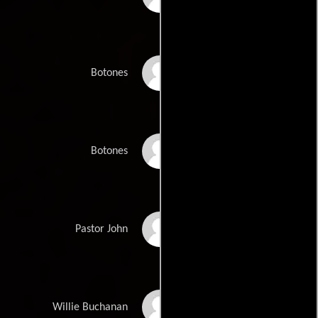
Daillon Luker
Botones
Oscar Quiroz
Botones
John Shumaker
Pastor John
Willie Whitehouse
Willie Buchanan