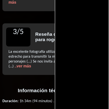
más
3
/
5
Reseña de
Matt Zoller Seitz
para rogerebert.com
La excelente fotografía utiliza un encuadre épico y
estrecho para transmitir la modestia de las vidas de los
personajes (...) Se nos invita a sentarnos a verlos existir
..ver más
(…)
Información técnica y general
Duración:
1h 34m (94 minutos) .