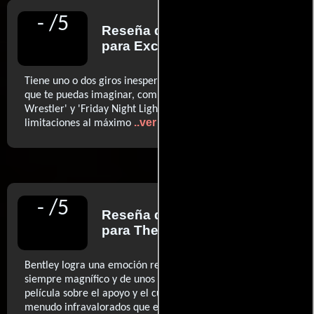
-
/
5
Reseña de
Josiah Hughes
para Exclaim!
Tiene uno o dos giros inesperados, pero es tan genérica
que te puedas imaginar, combinando momentos de 'The
Wrestler' y 'Friday Night Lights' para aprovechar sus
..ver más
limitaciones al máximo
-
/
5
Reseña de
Michael Frank
para The Film Stage
Bentley logra una emoción real a través de un prisma
siempre magnífico y de unos actores entregados. Es una
película sobre el apoyo y el cuidado y con actores a
..ver
menudo infravalorados que esperas que triunfen