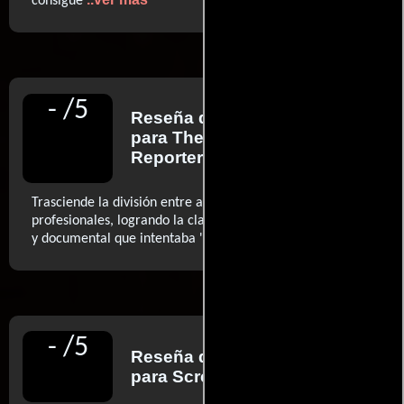
consigue
-
/
5
Reseña de
Sheri Linden
para The Hollywood
Reporter
Trasciende la división entre actores profesionales y no
profesionales, logrando la clase de fusión entre narrativa
..ver más
y documental que intentaba 'Nomadland'
-
/
5
Reseña de
Tim Grierson
para Screendaily