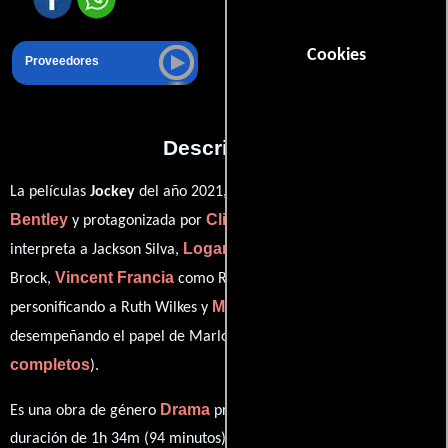
Cookies
Proveedores
Descripción
Clint
La películas
Jockey
del año 2021, está dirigida por
Bentley
Clifton Collins Jr.
y protagonizada por
quien
Logan Cormier
interpreta a Jackson Silva,
en el papel de Leo
Vincent Francia
Molly Parker
Brock,
como Ronnie Langford,
Marlon St. Julien
personificando a Ruth Wilkes y
ver créditos
desempeñando el papel de Marlon St. Julien (
completos
).
Drama
Es una obra de género
producida en EE.UU.. Con una
duración de 1h 34m (94 minutos), esta película tiene diálogos