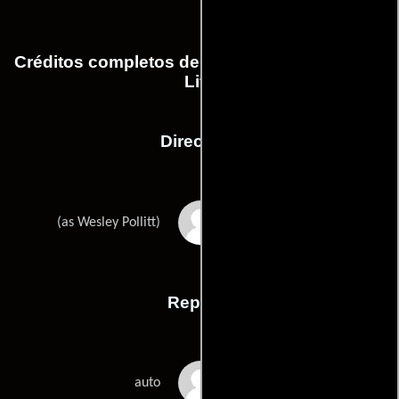
Créditos completos de la película KSI: In Real
Life
Dirección
Wes Pollitt
(as Wesley Pollitt)
Reparto
Vikram Barn
auto