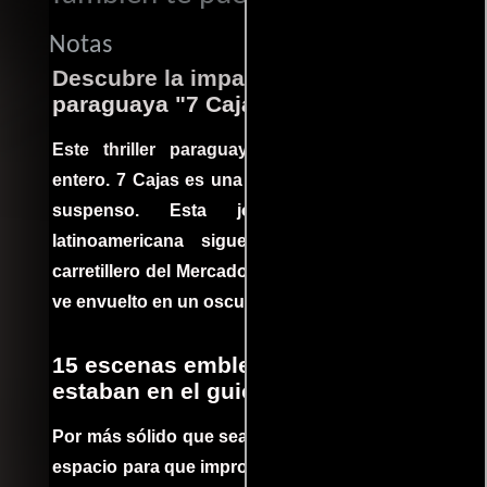
Notas
Descubre la impactante película
paraguaya "7 Cajas"
Este thriller paraguayo cautivó al mundo
entero. 7 Cajas es una explosión de acción y
suspenso. Esta joya cinematográfica
latinoamericana sigue la historia de un
carretillero del Mercado 4 de Asunción que se
ve envuelto en un oscuro mundo de crimen
15 escenas emblemáticas que no
estaban en el guion
Por más sólido que sea un guión siempre hay
espacio para que improvisaciones que se dan