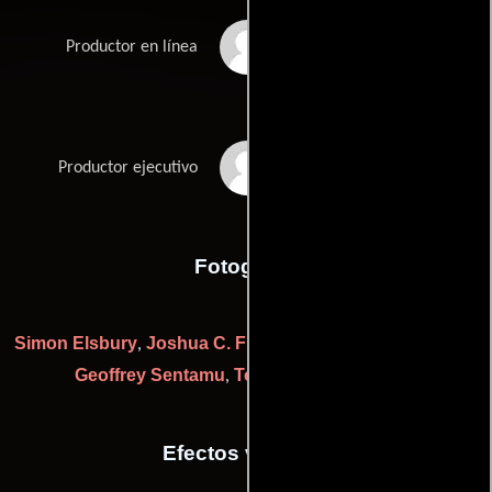
Hannah Ramsey
Productor en línea
Louis Theroux
Productor ejecutivo
Fotografia
Simon Elsbury
Joshua C. Fry
Tom Hayward
Will Pugh
,
,
,
,
Geoffrey Sentamu
Tom Traies
Ian Watts
,
y
Efectos visuales