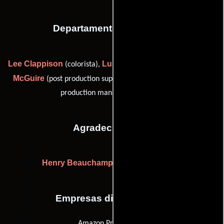
Departamento de editorial
Lee Clappison
Luke Hill
Ben
(colorista),
(data coordinator),
McGuire
Honor Page
(post production supervisor) y
(post-
production manager: Molinare)
Agradecimientos
Henry Beauchamp
(thanks (credit only))
Empresas distribuidoras
Amazon Prime Video