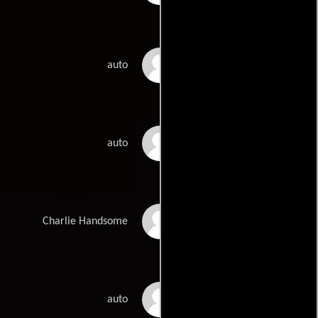
Josh Bradley
auto
Tobi Brown
auto
Charlie Handsome
Charlie Handsome
Olajide Olatunji
auto