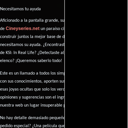
Necesitamos tu ayuda
Aficionado a la pantalla grande, su participación es clave para hacer
Cineyseries.net
de
un paraíso cinéfilo completo. Queremos
construir juntos la mejor base de datos cinematográfica, pero
necesitamos su ayuda. ¿Encontraste algún dato faltante en la ficha
de KSI: In Real Life? ¿Detectaste algún error en la sinopsis o el
elenco? ¡Queremos saberlo todo!
Este es un llamado a todos los simpatizantes del cine: contribuyan
con sus conocimientos, aporten sus descubrimientos y compartan
esas joyas ocultas que solo los verdaderos fanáticos conocen. Sus
opiniones y sugerencias son el ingrediente secreto que hará de
nuestra web un lugar insuperable para los amantes del celuloide.
No hay detalle demasiado pequeño ni opinión insignificante. ¿Algún
pedido especial? ¿Una película que sueñas con ver reseñada?