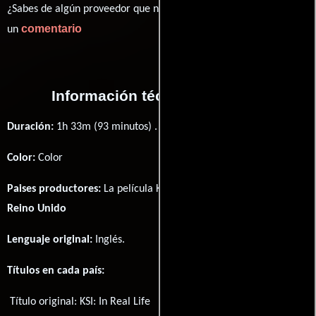
¿Sabes de algún proveedor que no estamos mostrando? déjanos
comentario
un
Información técnica y general
Duración:
1h 33m (93 minutos) .
Color:
Color
Paises productores:
La película KSI: In Real Life fué producida en
Reino Unido
Lenguaje original:
Inglés
.
Títulos en cada país:
Título original:
KSI: In Real Life