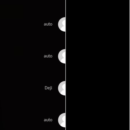
Harry Lewis
auto
Simon Minter
auto
Deji Olatunji
Deji
Ethan Payne
auto