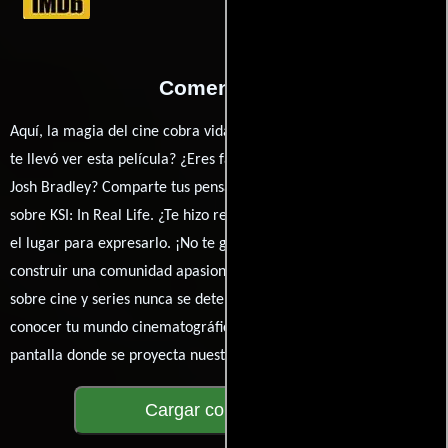
Comentarios
Aquí, la magia del cine cobra vida a través de tus opiniones. ¿Qué
te llevó ver esta película? ¿Eres fan de Wes Pollitt, Vikram Barn o
Josh Bradley? Comparte tus pensamientos, emociones y críticas
sobre KSI: In Real Life. ¿Te hizo reír, llorar o reflexionar? Este es
el lugar para expresarlo. ¡No te guardes nada! Queremos
construir una comunidad apasionada donde la conversación
sobre cine y series nunca se detenga. Únete a la charla y déjanos
conocer tu mundo cinematográfico. ¡Los comentarios son la
pantalla donde se proyecta nuestra diversidad de opiniones!
Cargar comentarios