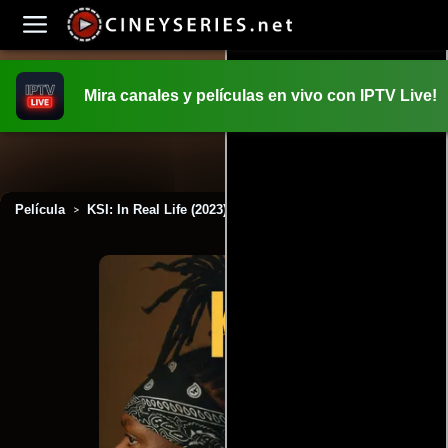
Mira canales y películas en vivo con IPTV Live!
INICIO
PELICULAS
Película
KSI: In Real Life (2023)
>