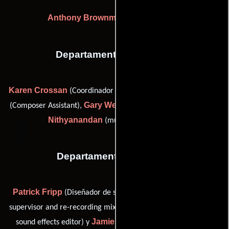
Anthony Brownmoore
(Flame Artist)
Departamento de musica
Karen Crossan
Marina Ortega Mira
(Coordinador musical),
Gary Welch
Jay
(Composer Assistant),
(Supervisor musical) y
Nithyanandan
(music coordinator (u))
Departamento de sonido
Patrick Fripp
Greg Gettens
(Diseñador de sonido),
(sound
Kim Tae Hak
supervisor and re-recording mixer),
(supervising
Jamie Hartland
sound effects editor) y
(Editor de diálogo)