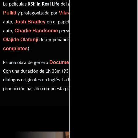
Wes
La películas
KSI: In Real Life
del año 2023, está dirigida por
Pollitt
Vikram Barn
y protagonizada por
quien interpreta a
Josh Bradley
Tobi Brown
auto,
en el papel de auto,
como
Charlie Handsome
auto,
personificando a Charlie Handsome y
Olajide Olatunji
ver créditos
desempeñando el papel de auto (
completos
).
Documental
Es una obra de género
producida en Reino Unido.
Con una duración de 1h 33m (93 minutos), esta película tiene
diálogos originales en
Inglés
. La banda sonora para esta
Paul Leonard-Morgan
producción ha sido compuesta por
.