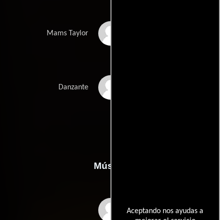
Mams Taylor
Mams Taylor
Kailum Richardson
Danzante
Música
Paul Leonard-Morgan
Aceptando nos ayudas a