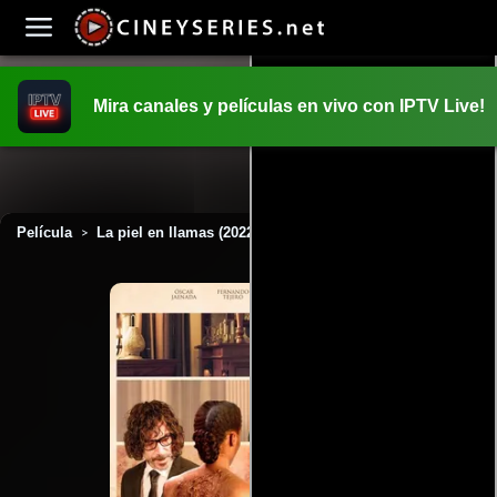
Mira canales y películas en vivo con IPTV Live!
INICIO
PELICULAS
Película
La piel en llamas (2022)
>