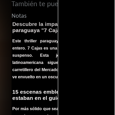
También te puede interesar...
Notas
Descubre la impactante película
paraguaya "7 Cajas"
Este thriller paraguayo cautivó al mundo
entero. 7 Cajas es una explosión de acción y
suspenso. Esta joya cinematográfica
latinoamericana sigue la historia de un
carretillero del Mercado 4 de Asunción que se
ve envuelto en un oscuro mundo de crimen
15 escenas emblemáticas que no
estaban en el guion
Por más sólido que sea un guión siempre hay