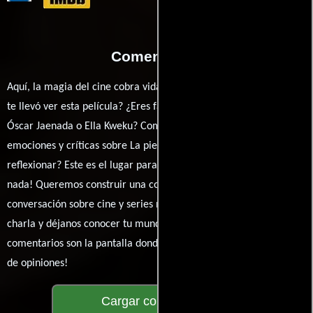
Comentarios
Aquí, la magia del cine cobra vida a través de tus opiniones. ¿Qué
te llevó ver esta película? ¿Eres fan de David Martín Porras,
Óscar Jaenada o Ella Kweku? Comparte tus pensamientos,
emociones y críticas sobre La piel en llamas. ¿Te hizo reír, llorar o
reflexionar? Este es el lugar para expresarlo. ¡No te guardes
nada! Queremos construir una comunidad apasionada donde la
conversación sobre cine y series nunca se detenga. Únete a la
charla y déjanos conocer tu mundo cinematográfico. ¡Los
comentarios son la pantalla donde se proyecta nuestra diversidad
de opiniones!
Cargar comentarios