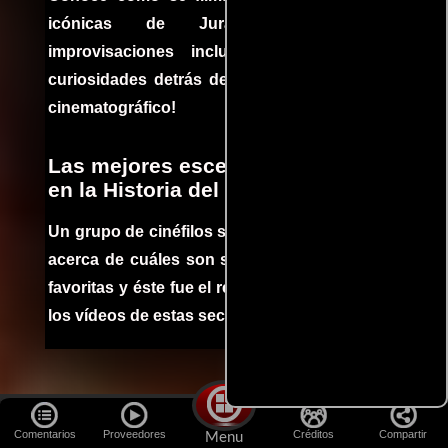
icónicas de Jurassic Park, con
improvisaciones incluidas. ¡Descubre las
curiosidades detrás del rodaje de un clásico
cinematográfico!
Las mejores escenas de acción
en la Historia del cine
Un grupo de cinéfilos se juntaron para debatir
acerca de cuáles son sus escenas de acción
favoritas y éste fue el resultado. No te pierdas
los vídeos de estas secuencias inolvidables.
Películas
Lo más visto:
Comentarios
Proveedores
Créditos
Compartir
Menu