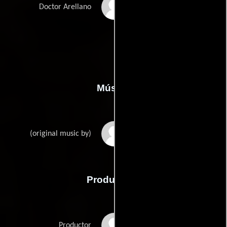
Fernando Tejero
Doctor Arellano
Música
Arnau Bataller
(original music by)
Producción
Eduardo Campoy
Productor