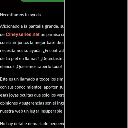
Necesitamos tu ayuda
Aficionado a la pantalla grande, su participación es clave para hacer
Cineyseries.net
de
un paraíso cinéfilo completo. Queremos
construir juntos la mejor base de datos cinematográfica, pero
necesitamos su ayuda. ¿Encontraste algún dato faltante en la ficha
de La piel en llamas? ¿Detectaste algún error en la sinopsis o el
elenco? ¡Queremos saberlo todo!
Este es un llamado a todos los simpatizantes del cine: contribuyan
con sus conocimientos, aporten sus descubrimientos y compartan
esas joyas ocultas que solo los verdaderos fanáticos conocen. Sus
opiniones y sugerencias son el ingrediente secreto que hará de
nuestra web un lugar insuperable para los amantes del celuloide.
No hay detalle demasiado pequeño ni opinión insignificante. ¿Algún