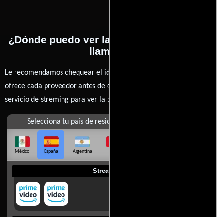
¿Dónde puedo ver la películas La piel en
llamas?
Le recomendamos chequear el idioma, doblaje o subtítulos que
ofrece cada proveedor antes de comprar, alquilar o contratar un
servicio de streming para ver la películas.
Selecciona tu país de residencia
México
España
Argentina
Perú
Colombia
Chile
Ecuador
Streaming