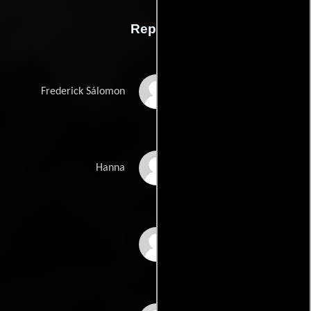
Reparto
Óscar Jaenada
Frederick Sálomon
Ella Kweku
Hanna
Lidia Nené