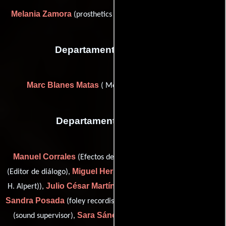
Melania Zamora
(prosthetics and makeup department head)
Departamento de musica
Marc Blanes Matas
( Mezclador de banda sonora)
Departamento de sonido
Manuel Corrales
David Cuerpo
(Efectos de sala (Foley)),
Miguel Herrera
(Editor de diálogo),
(boom operator (as Miguel
Julio César Martín Rodríguez
H. Alpert)),
(Editor de sonido),
Sandra Posada
Carlos Schmukler
(foley recordist & editor),
Sara Sánchez Gancedo
(sound supervisor),
(Operador de