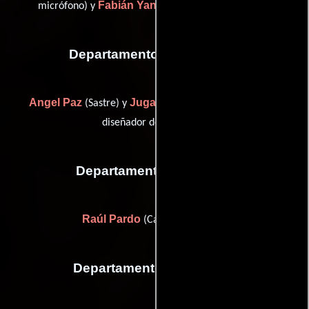
Fabián Yanes
micrófono) y
(Mezclador de sonido)
Departamento de vestuario
Angel Paz
Jugatx Urabayen
(Sastre) y
(Asistente de
diseñador de vestuario)
Departamento de reparto
Raúl Pardo
(Casting de extras)
Departamento de editorial