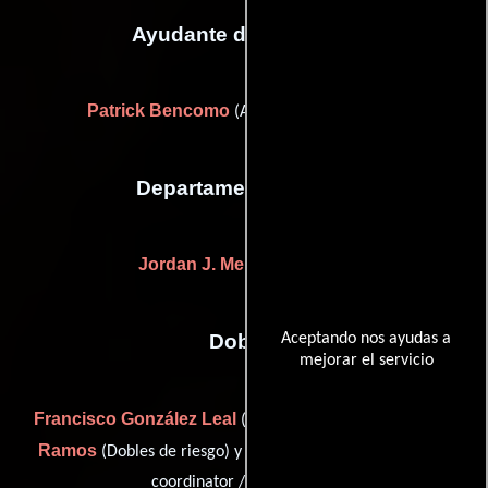
Ayudante de dirección
Patrick Bencomo
(Asistente de dirección)
Departamento de arte
Jordan J. Melo
(Carpintero)
Aceptando nos ayudas a
Dobles
mejorar el servicio
Francisco González Leal
Noé
(Coordinador de dobles),
Ramos
Raquel Rial
(Dobles de riesgo) y
(assistant stunt
coordinator / stunt rigger)