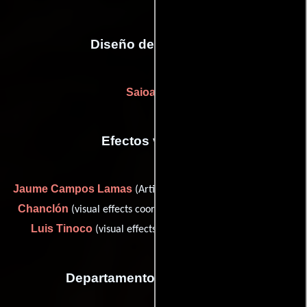
Diseño de vestuario
Saioa Lara
Efectos visuales
Jaume Campos Lamas
Ángel
(Artista de efectos visuales),
Chanclón
(visual effects coordinator (as Angel Chanclon)) y
Luis Tinoco
(visual effects supervisor: onirikal studio)
Departamento de maquillaje