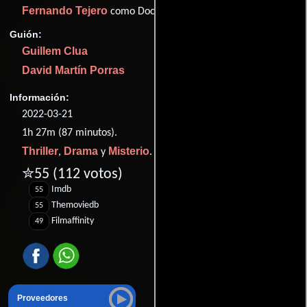
Fernando Tejero
como Doctor Arellano
Guión:
Guillem Clua
David Martín Porras
Información:
2022-03-21
1h 27m (87 minutos).
Thriller
Drama
Misterio
,
y
.
✮55
(112 votos)
Imdb
55
Themoviedb
55
Filmaffinity
49
Proveedores