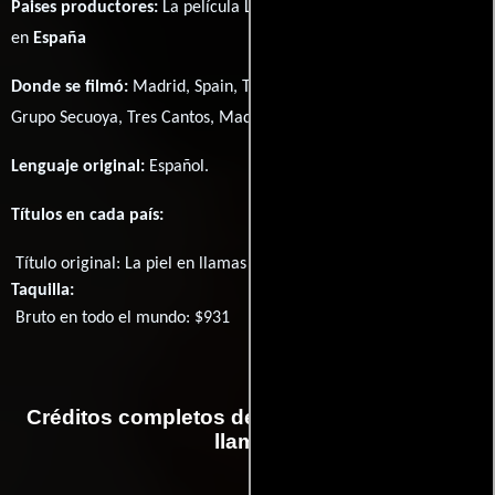
Paises productores:
La película La piel en llamas fué producida
en
España
Donde se filmó:
Madrid, Spain, Tenerife, Canary Islands, Spain y
Grupo Secuoya, Tres Cantos, Madrid, Spain.
Lenguaje original:
Español
.
Títulos en cada país:
Título original:
La piel en llamas
Taquilla:
Bruto en todo el mundo: $931
Créditos completos de la película La piel en
llamas