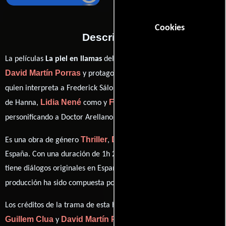
Cookies
Descripción
La películas
La piel en llamas
del año 2022, está dirigida por
David Martín Porras
Óscar Jaenada
y protagonizada por
Ella Kweku
quien interpreta a Frederick Sálomon,
en el papel
Lidia Nené
Fernando Tejero
de Hanna,
como y
ver créditos completos
personificando a Doctor Arellano (
).
Thriller
Drama
Misterio
Es una obra de género
,
y
producida en
España. Con una duración de 1h 27m (87 minutos), esta película
tiene diálogos originales en
Español
. La banda sonora para esta
Arnau Bataller
producción ha sido compuesta por
.
Los créditos de la trama de esta historia están divididos entre
Guillem Clua
David Martín Porras
y
.