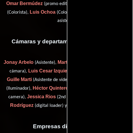
Omar Bermúdez
Elena Humanes
(promo editor / trailer),
Luis Ochoa
Aina Punsola
(Colorista),
(Colorista) y
(Editor
asistente)
Cámaras y departamento de electricidad
Jonay Arbelo
Marta Calero
(Asistente),
(Segundo asistente de
Luis Cesar Izquierdo
cámara),
(focus puller: a camera),
Guille Marti
Iván Medina Hernández
(Asistente de vídeo),
Héctor Quintero Domínguez
(Iluminador),
(first assistant b
Jessica Rios
Rafael
camera),
(2nd assistant "b" camera),
Rodríguez
Wency Santana
(digital loader) y
(Capataz)
Empresas distribuidoras