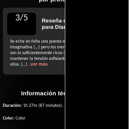
3
/
5
Reseña de
Beatriz Martínez
para Diario El Periódico
Se echa en falta una puesta en escena algo más
imaginativa (...) pero los mensajes que ofrece el guion
son lo suficientemente ricos (...) y variados para
mantener la tensión asfixiante que se genera a través de
..ver más
ellos. (…)
Información técnica y general
Duración:
1h 27m (87 minutos) .
Color:
Color