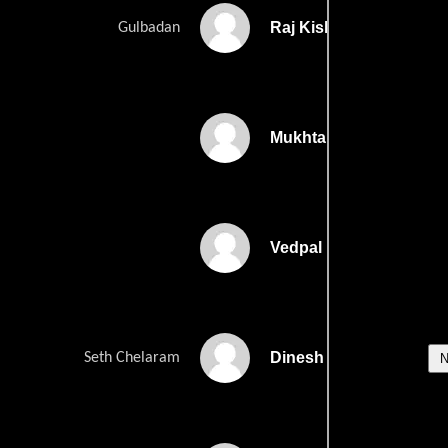
Raj Kishore
Gulbadan
Mukhtar Ahmed
Vedpal
Dinesh Hingoo
Seth Chelaram