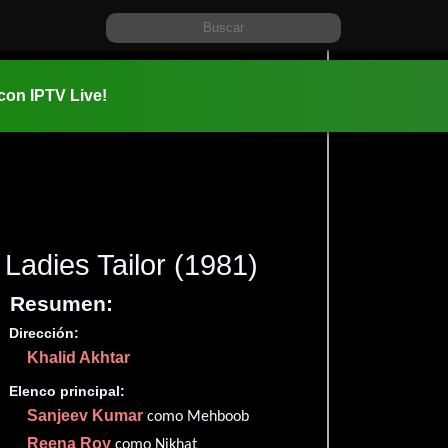
 con IPTV Live!
Ladies Tailor
(1981)
Resumen:
Dirección:
Información:
Khalid Akhtar
1981-03-2
2h 28m (14
Elenco principal:
Comedia
.
Sanjeev Kumar
como Mehboob
✮58
Reena Roy
como Nikhat