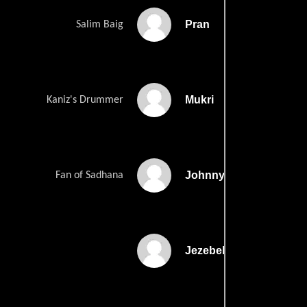
Pran
Salim Baig
Mukri
Kaniz's Drummer
Johnny Whisky
Fan of Sadhana
Jezebel