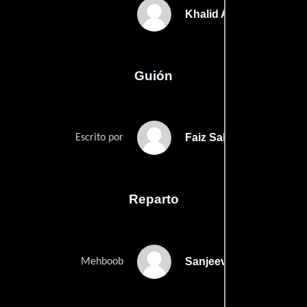
Khalid Akhtar
Guión
Faiz Saleems
Escrito por
Reparto
Sanjeev Kumar
Mehboob