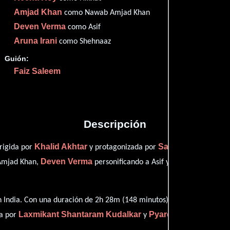
Imdb
58
Amjad Khan
como Nawab Amjad Khan
Deven Verma
como Asif
Aruna Irani
como Shehnaaz
Guión:
Proveedores
Faiz Saleem
Descripción
Khalid Akhtar
Sanjeev Kumar
irigida por
y protagonizada por
qui
Deven Verma
Aruna Irani
mjad Khan,
personificando a Asif y
dese
 India. Con una duración de 2h 28m (148 minutos), esta película tien
Laxmikant Shantaram Kudalkar
Pyarelal Ramprasad
ta por
y