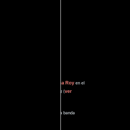
Reena Roy
en interpreta a Mehboob,
en el
ver
mpeñando el papel de Shehnaaz (
e diálogos originales en
Hindi
. La banda
 Sharma
.