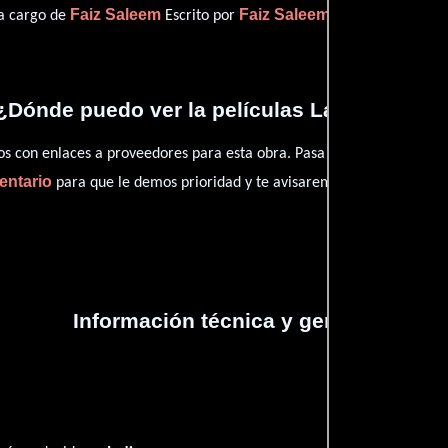
Faiz Saleem
Faiz Saleem
 a cargo de
Escrito por
(Escrito por).
¿Dónde puedo ver la películas Ladies Tailor
con enlaces a proveedores para esta obra. Pasa por nuestro catál
entario
para que le demos prioridad y te avisaremos cuando se encu
Información técnica y general