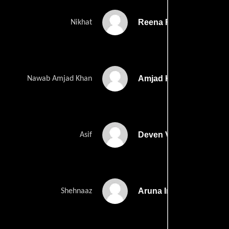
Reena Roy
Nikhat
Amjad Khan
Nawab Amjad Khan
Deven Verma
Asif
Aruna Irani
Shehnaaz